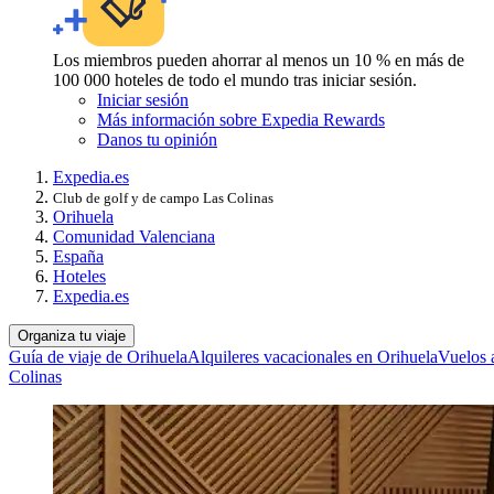
Los miembros pueden ahorrar al menos un 10 % en más de
100 000 hoteles de todo el mundo tras iniciar sesión.
Iniciar sesión
Más información sobre Expedia Rewards
Danos tu opinión
Expedia.es
Club de golf y de campo Las Colinas
Orihuela
Comunidad Valenciana
España
Hoteles
Expedia.es
Organiza tu viaje
Guía de viaje de Orihuela
Alquileres vacacionales en Orihuela
Vuelos 
Colinas