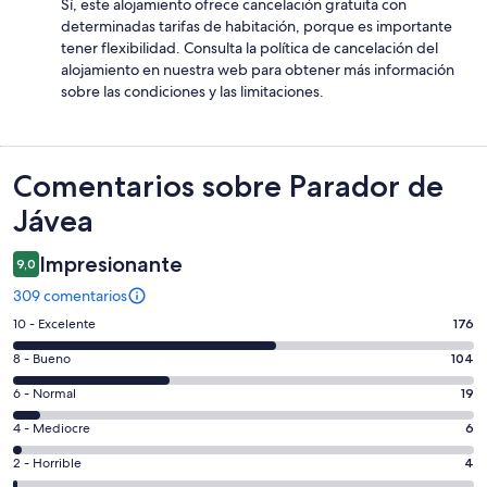
Sí, este alojamiento ofrece cancelación gratuita con
determinadas tarifas de habitación, porque es importante
tener flexibilidad. Consulta la política de cancelación del
alojamiento en nuestra web para obtener más información
sobre las condiciones y las limitaciones.
Comentarios
Comentarios sobre Parador de
Jávea
Impresionante
9,0
309 comentarios
176
10 - Excelente
176
comentarios
104
8 - Bueno
104
de
comentarios
un
19
6 - Normal
19
de
total
comentarios
un
6
4 - Mediocre
6
de
de
total
comentarios
309
un
4
2 - Horrible
4
de
de
con
total