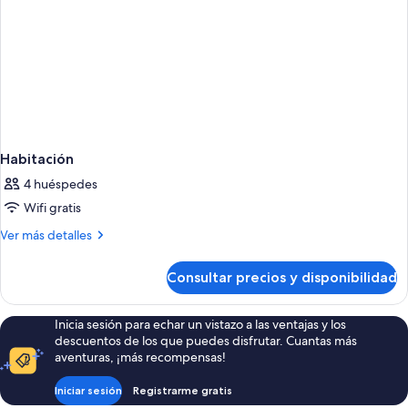
Habitación
4 huéspedes
Wifi gratis
Más
Ver más detalles
detalles
de
Consultar precios y disponibilidad
Habitación
Inicia sesión para echar un vistazo a las ventajas y los
descuentos de los que puedes disfrutar. Cuantas más
aventuras, ¡más recompensas!
Iniciar sesión
Registrarme gratis