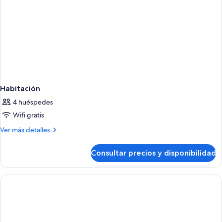
Habitación
4 huéspedes
Wifi gratis
Más
Ver más detalles
detalles
de
Consultar precios y disponibilidad
Habitación