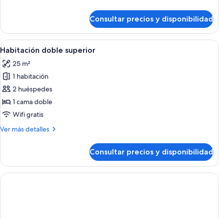
detalles
de
Consultar precios y disponibilidad
Habitación
básica
doble
Abrir
Un balcón con vistas al mar, palmeras 
4
Habitación doble superior
todas
25 m²
las
1 habitación
fotos
de
2 huéspedes
Habitación
1 cama doble
doble
Wifi gratis
superior
Más
Ver más detalles
detalles
de
Consultar precios y disponibilidad
Habitación
doble
superior