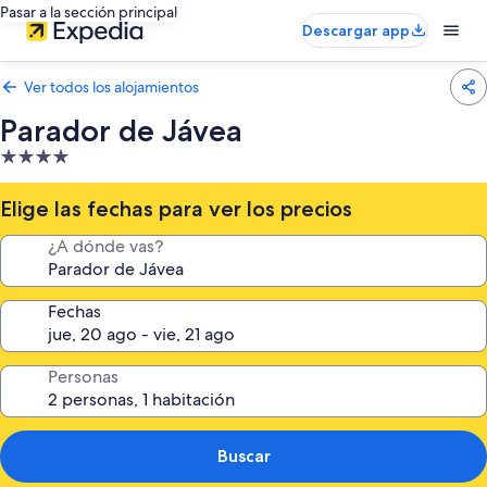
Pasar a la sección principal
Descargar app
Ver todos los alojamientos
Parador de Jávea
Alojamiento
de
4.0 estrellas
Elige las fechas para ver los precios
¿A dónde vas?
Fechas
Personas
Buscar