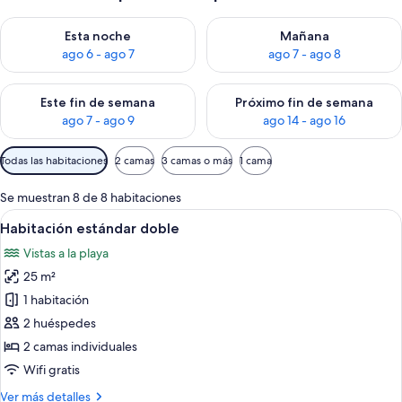
Consulta la disponibilidad para esta noche, ago 6 - ago 7
Consulta la disponibilidad pa
Esta noche
Mañana
ago 6 - ago 7
ago 7 - ago 8
Consulta la disponibilidad para este fin de semana, ago 7 - ag
Consulta la disponibilidad par
Este fin de semana
Próximo fin de semana
ago 7 - ago 9
ago 14 - ago 16
Filtros
Todas las habitaciones
2 camas
3 camas o más
1 cama
disponibles
para
Se muestran 8 de 8 habitaciones
las
Abrir
Habitación de hotel con dos camas, un es
6
Habitación estándar doble
habitaciones
todas
Vistas a la playa
las
25 m²
fotos
de
1 habitación
Habitación
2 huéspedes
estándar
2 camas individuales
doble
Wifi gratis
Más
Ver más detalles