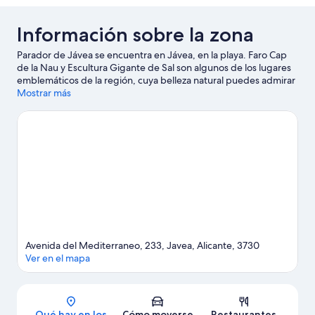
Información sobre la zona
Parador de Jávea se encuentra en Jávea, en la playa. Faro Cap
de la Nau y Escultura Gigante de Sal son algunos de los lugares
emblemáticos de la región, cuya belleza natural puedes admirar
en Playa de Dénia y Parque natural del Peñón de Ifach. ¿Te
Mostrar más
apetece disfrutar de un evento especial? Puedes consultar el
calendario de Plaça de Bous d'Ondara o Hípica Ondara.
¿Deseando estar ya en el agua? Con actividades como kayak,
submarinismo o esnórquel a tu alcance, no te faltarán aventuras
cerca de tu alojamiento.
Ver guía de viaje de Jávea
Avenida del Mediterraneo, 233, Javea, Alicante, 3730
Ver en el mapa
Mapa
Qué hay en los
Cómo moverse
Restaurantes