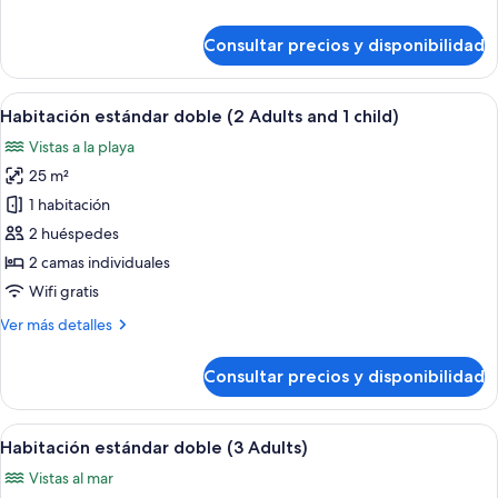
detalles
de
Consultar precios y disponibilidad
Habitación
estándar
doble
Abrir
Habitación de hotel con cama, escritori
6
Habitación estándar doble (2 Adults and 1 child)
todas
Vistas a la playa
las
25 m²
fotos
de
1 habitación
Habitación
2 huéspedes
estándar
2 camas individuales
doble
Wifi gratis
(2
Más
Ver más detalles
Adults
detalles
and
de
Consultar precios y disponibilidad
1
Habitación
estándar
child)
doble
Abrir
Habitación de hotel con dos camas, un es
6
(2
Habitación estándar doble (3 Adults)
todas
Adults
Vistas al mar
and
las