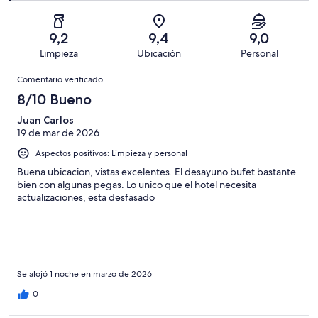
comentarios
309
un
una
de
de
con
total
puntuación
309
un
una
de
9,2
9,4
9,0
de
con
total
puntuación
309
Limpieza
Ubicación
Personal
10
una
de
de
con
Comentarios
-
puntuación
309
8
Comentario verificado
una
Excelente
de
con
-
puntuación
8/10 Bueno
6
una
Bueno
de
-
puntuación
Juan Carlos
4
Normal
19 de mar de 2026
de
-
2
Aspectos positivos: Limpieza y personal
Mediocre
-
Buena ubicacion, vistas excelentes. El desayuno bufet bastante
Horrible
bien con algunas pegas. Lo unico que el hotel necesita
actualizaciones, esta desfasado
Se alojó 1 noche en marzo de 2026
0