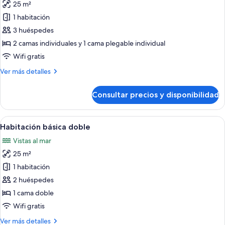
1
25 m²
fotos
child)
de
1 habitación
Habitación
3 huéspedes
estándar
2 camas individuales y 1 cama plegable individual
doble
Wifi gratis
(3
Más
Ver más detalles
Adults)
detalles
de
Consultar precios y disponibilidad
Habitación
estándar
doble
Abrir
Una habitación de hotel con cabecera
5
(3
Habitación básica doble
todas
Adults)
Vistas al mar
las
25 m²
fotos
de
1 habitación
Habitación
2 huéspedes
básica
1 cama doble
doble
Wifi gratis
Más
Ver más detalles