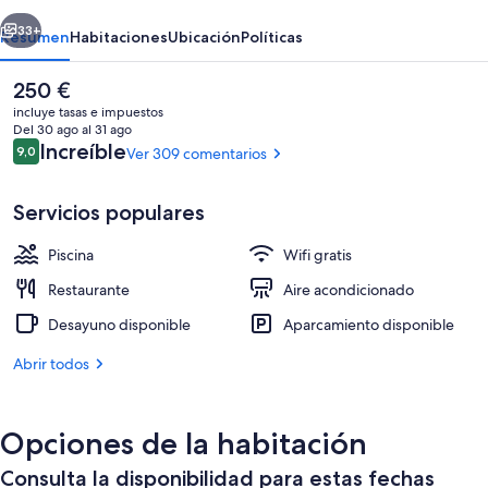
erior
Siguiente
33+
Resumen
Habitaciones
Ubicación
Políticas
El
250 €
precio
incluye tasas e impuestos
actual
Del 30 ago al 31 ago
es
Comentarios
Increíble
9,0
Ver 309 comentarios
9,0 de 10
de
250 €
Servicios populares
Piscina
Wifi gratis
Exterior
Restaurante
Aire acondicionado
Desayuno disponible
Aparcamiento disponible
Abrir todos
Opciones de la habitación
Consulta la disponibilidad para estas fechas