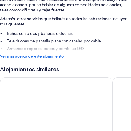
acondicionado, por no hablar de algunas comodidades adicionales,
tales como wifi gratis y cajas fuertes.
Además, otros servicios que hallarás en todas las habitaciones incluyen
los siguientes:
Baños con bidés y bañeras o duchas
Televisiones de pantalla plana con canales por cable
Armarios o roperos, patios y bombillas LED
Ver más acerca de este alojamiento
Alojamientos similares
SH Jávea
Hotel Le