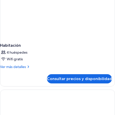
Habitación
4 huéspedes
Wifi gratis
Más
Ver más detalles
detalles
de
Consultar precios y disponibilidad
Habitación