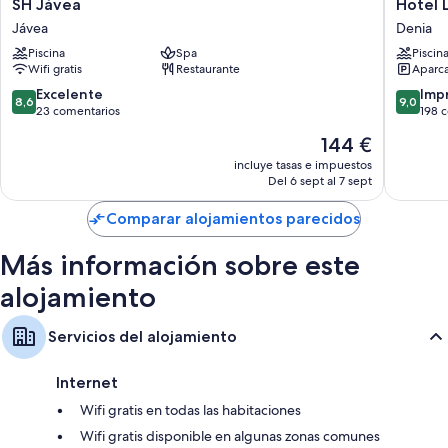
SH
Hotel
SH Jávea
Hotel 
Jávea
Les
Jávea
Denia
Jávea
Rotes
Piscina
Spa
Piscin
Denia
Wifi gratis
Restaurante
Aparca
8.6
9.0
Excelente
Imp
8,6
9,0
sobre
sobre
23 comentarios
198 
10,
10,
El
144 €
Excelente,
Impresi
precio
23 comentarios
198 com
incluye tasas e impuestos
actual
Del 6 sept al 7 sept
es
de
Comparar alojamientos parecidos
144 €
Más información sobre este
alojamiento
Servicios del alojamiento
Internet
Wifi gratis en todas las habitaciones
Wifi gratis disponible en algunas zonas comunes