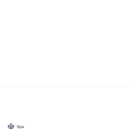
Fachada del 
2 bares y bar
Spa