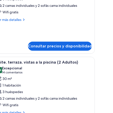
ite,
2 camas individuales y 2 sofás cama individuales
erraza,
Wifi gratis
stas
ás
r más detalles
talles
ite,
iscina
rraza,
3
tas
dultos)
Consultar precios y disponibilidad
scina
, escritorio y vista a la ciudad por la ventana.
brir
Habitación de hotel con cama, televisor, escrit
6
ite, terraza, vistas a la piscina (2 Adultos)
odas
ultos)
Excepcional
s
4
9,4 de 10
(14 comentarios)
14 comentarios
otos
30 m²
e
1 habitación
ite,
3 huéspedes
erraza,
2 camas individuales y 2 sofás cama individuales
stas
Wifi gratis
ás
r más detalles