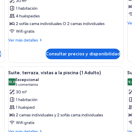
30 m²
Suite,
Su
1 habitación
terraza,
t
4 huéspedes
vistas
vi
M
Ve
2 sofás cama individuales O 2 camas individuales
a
a
de
Wifi gratis
la
la
de
Su
piscina
p
Más
Ver más detalles
te
detalles
(2
(
vis
de
Adultos
A
d
Consultar precios y disponibilidad
a
Suite,
y
la
terraza,
pi
2
vistas
levisor, escritorio y vista a la ciudad por la ventana.
Abrir
Habitación de hotel con cama, televisor
A
(3
6
a
Suite, terraza, vistas a la piscina (1 Adulto)
Su
Niños)
todas
t
Ad
la
Excepcional
piscina
las
10,0
la
9,
10,0 de 10
(3 comentarios)
3 comentarios
(2
fotos
f
30 m²
Adultos
de
d
y
1 habitación
Suite,
Su
2
1 huésped
Niños)
terraza,
t
2 camas individuales y 2 sofás cama individuales
vistas
vi
Wifi gratis
a
a
la
la
Más
M
Ver más detalles
Ve