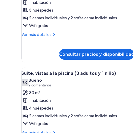
1 habitación
Suite,
3 huéspedes
terraza,
2 camas individuales y 2 sofás cama individuales
vistas
Wifi gratis
a
la
Más
Ver más detalles
piscina
detalles
de
(2
Suite,
Adultos
Consultar precios y disponibilida
terraza,
y
vistas
a
1
Abrir
Habitación de hotel con cama, te
la
6
Suite, vistas a la piscina (3 adultos y 1 niño)
Niño)
todas
piscina
Bueno
(2
las
7,0
7,0 de 10
(2 comentarios)
2 comentarios
Adultos
fotos
30 m²
y
de
1
1 habitación
Suite,
Niño)
4 huéspedes
vistas
2 camas individuales y 2 sofás cama individuales
a
Wifi gratis
la
piscina
Más
Ver más detalles