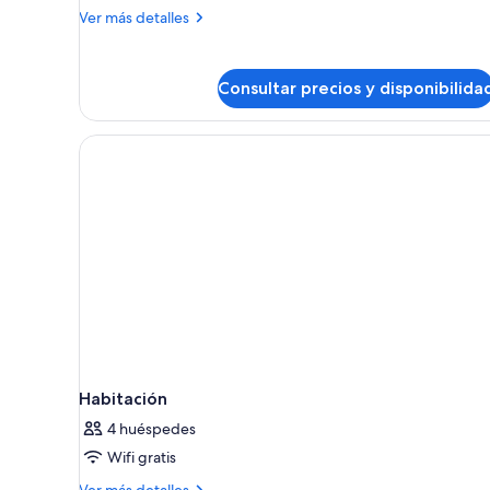
vistas
Más
Ver más detalles
a
detalles
la
de
Superior
piscina
Consultar precios y disponibilida
Suite,
(3
terraza,
Adultos
vistas
a
y
la
1
piscina
Niño)
(3
Adultos
y
1
Niño)
Habitación
4 huéspedes
Wifi gratis
Más