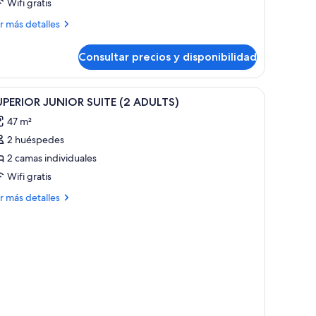
Wifi gratis
Wellness
ite,
ás
r más detalles
errace
talles
Consultar precios y disponibilidad
ite,
dults)
bitación
brir
1 dormitorio, caja fuerte, escritorio
2
ellness
UPERIOR JUNIOR SUITE (2 ADULTS)
odas
ite,
47 m²
rrace
s
2 huéspedes
otos
ults)
e
2 camas individuales
UPERIOR
Wifi gratis
UNIOR
ás
r más detalles
UITE
talles
2
PERIOR
DULTS)
UNIOR
ITE
ULTS)