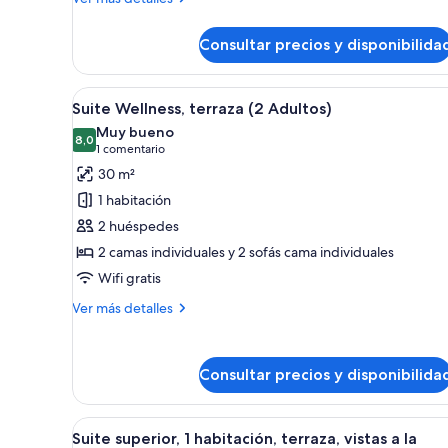
(3
detalles
de
adultos
Consultar precios y disponibilida
Suite,
y
vistas
1
a
Abrir
Un balcón con vistas a la ciuda
5
la
niño)
Suite Wellness, terraza (2 Adultos)
todas
piscina
Muy bueno
(3
las
8,0
8,0 de 10
(1 comentario)
1 comentario
adultos
fotos
30 m²
y
de
1
1 habitación
Suite
niño)
2 huéspedes
Wellness,
2 camas individuales y 2 sofás cama individuales
terraza
Wifi gratis
(2
Adultos)
Más
Ver más detalles
detalles
de
Suite
Consultar precios y disponibilida
Wellness,
terraza
(2
Abrir
Un edificio de gran altura con 
Adultos)
6
Suite superior, 1 habitación, terraza, vistas a la