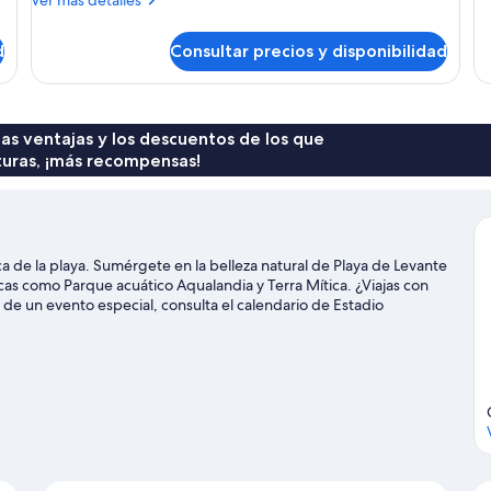
Ver más detalles
detalles
de
d
Consultar precios y disponibilidad
Habitación
 las ventajas y los descuentos de los que
turas, ¡más recompensas!
de la playa. Sumérgete en la belleza natural de Playa de Levante
icas como Parque acuático Aqualandia y Terra Mítica. ¿Viajas con
ar de un evento especial, consulta el calendario de Estadio
frutar del agua realizando actividades como esnórquel o
cticando el ciclismo de montaña o las rutas a pie o en bicicleta