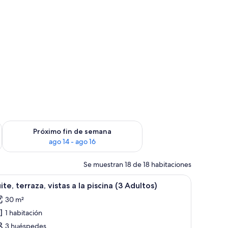
fin de semana, ago 7 - ago 9
Consulta la disponibilidad para el próximo fin de semana, ago
Próximo fin de semana
ago 14 - ago 16
Se muestran 18 de 18 habitaciones
, escritorio y vista a la ciudad por la ventana.
brir
Habitación de hotel con cama, televisor, escrit
6
ite, terraza, vistas a la piscina (3 Adultos)
odas
30 m²
s
1 habitación
otos
e
3 huéspedes