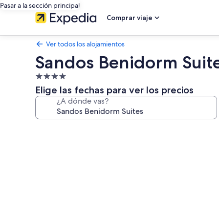
Pasar a la sección principal
Comprar viaje
Ver todos los alojamientos
Sandos Benidorm Suit
Alojamiento
de
Elige las fechas para ver los precios
4.0 estrellas
¿A dónde vas?
Galería
de
imágenes
de
Sandos
Benidorm
Suites