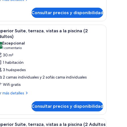
iscina
talles
2
Consultar precios y disponibilidad
ite,
dultos)
rraza,
tas
becera de madera, un ventanal grande con cortinas translúcidas y obras de a
brir
Un edificio de gran altura con varios pisos, c
6
perior Suite, terraza, vistas a la piscina (2
odas
ultos)
scina
s
Excepcional
,0
otos
10,0 de 10
(1 comentario)
1 comentario
ultos)
e
30 m²
uperior
1 habitación
ite,
3 huéspedes
erraza,
2 camas individuales y 2 sofás cama individuales
stas
Wifi gratis
ás
r más detalles
talles
iscina
2
Consultar precios y disponibilidad
perior
dultos)
ite,
rraza,
pisos, cielo despejado y una vista distante de una masa de agua.
brir
Un edificio de gran altura con varios pisos, c
6
tas
perior Suite, terraza, vistas a la piscina (2 Adultos