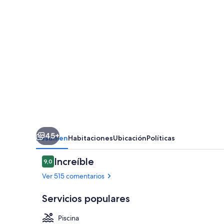
45+
Resumen
Habitaciones
Ubicación
Políticas
Comentarios
Increíble
9,0
9,0 de 10
Ver 515 comentarios
Servicios populares
Piscina