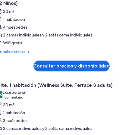
odas
2 Niños)
s
30 m²
scina
otos
1 habitación
e
ultos)
4 huéspedes
uperior
ite,
2 camas individuales y 2 sofás cama individuales
erraza,
Wifi gratis
stas
ás
r más detalles
talles
Consultar precios y disponibilidad
perior
iscina
ite,
2
rraza,
becera de madera, un ventanal grande con cortinas translúcidas y obras de a
brir
Un balcón con vistas a la ciudad, amoblado con
dultos
5
tas
ite, 1 habitación (Wellness Suite, Terrace 3 adults)
odas
Excepcional
s
,0
10,0 de 10
(1 comentario)
1 comentario
scina
otos
iños)
30 m²
e
ultos
1 habitación
ite,
3 huéspedes
ños)
2 camas individuales y 2 sofás cama individuales
abitación