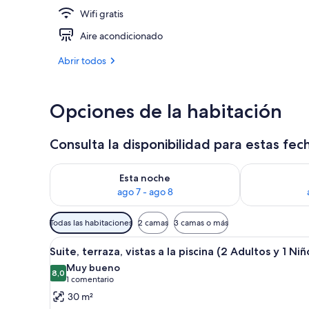
Wifi gratis
2 bares y bar 
Aire acondicionado
Abrir todos
Opciones de la habitación
Consulta la disponibilidad para estas fec
Consulta la disponibilidad para esta noche, ago 7 - 
Consulta la d
Esta noche
ago 7 - ago 8
Filtros
Todas las habitaciones
2 camas
3 camas o más
disponibles
Abrir
Habitación de hotel con cama, te
para
6
Suite, terraza, vistas a la piscina (2 Adultos y 1 Niñ
todas
las
Muy bueno
las
8,0
habitaciones
8,0 de 10
(1 comentario)
1 comentario
fotos
30 m²
de