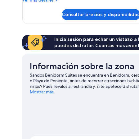
Ver más detalles
detalles
de
Consultar precios y disponibilida
Habitación
Inicia sesión para echar un vistazo a
puedes disfrutar. Cuantas más aven
Información sobre la zona
Sandos Benidorm Suites se encuentra en Benidorm, cerca 
o Playa de Poniente, antes de recorrer atracciones turíst
niños? Pues llévalos a Festilandia y, si te apetece disfrut
municipal Guillermo Amor. Tendrás la oportunidad de dis
Mostrar más
natación, pero también podrás vivir grandes aventuras pra
en las inmediaciones.
Ver guía de viaje de Benidorm