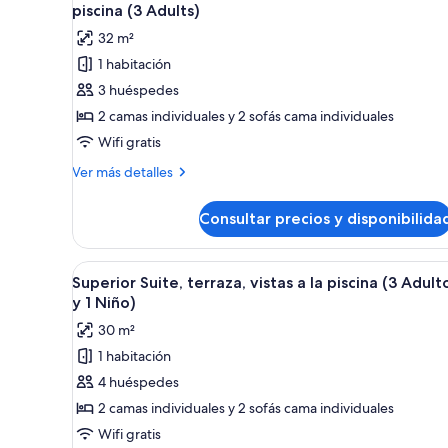
todas
piscina (3 Adults)
las
32 m²
fotos
1 habitación
de
3 huéspedes
Suite
superior,
2 camas individuales y 2 sofás cama individuales
1
Wifi gratis
habitación,
Más
Ver más detalles
terraza,
detalles
vistas
de
Consultar precios y disponibilida
Suite
a
superior,
la
1
Abrir
Un edificio de gran altura con 
piscina
6
habitación,
Superior Suite, terraza, vistas a la piscina (3 Adult
todas
terraza,
(3
y 1 Niño)
vistas
las
Adults)
30 m²
a
fotos
la
1 habitación
de
piscina
4 huéspedes
Superior
(3
Adults)
Suite,
2 camas individuales y 2 sofás cama individuales
terraza,
Wifi gratis