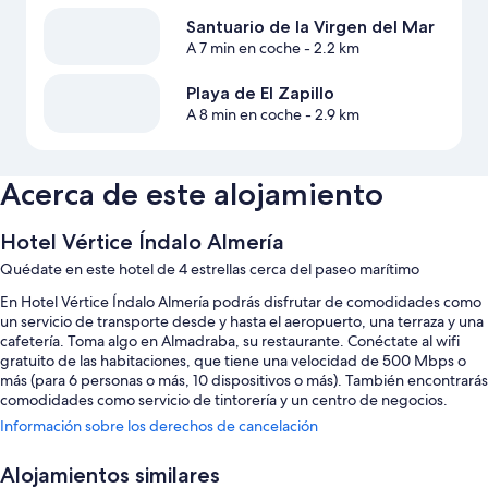
Santuario de la Virgen del Mar
A 7 min en coche
- 2.2 km
Playa de El Zapillo
A 8 min en coche
- 2.9 km
Acerca de este alojamiento
Hotel Vértice Índalo Almería
Quédate en este hotel de 4 estrellas cerca del paseo marítimo
En Hotel Vértice Índalo Almería podrás disfrutar de comodidades como
un servicio de transporte desde y hasta el aeropuerto, una terraza y una
cafetería. Toma algo en Almadraba, su restaurante. Conéctate al wifi
gratuito de las habitaciones, que tiene una velocidad de 500 Mbps o
más (para 6 personas o más, 10 dispositivos o más). También encontrarás
comodidades como servicio de tintorería y un centro de negocios.
Información sobre los derechos de cancelación
Estos son algunos otros servicios de este hotel:
Una piscina al aire libre de temporada
Alojamientos similares