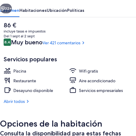
Almería
erior
Siguiente
32+
Resumen
Habitaciones
Ubicación
Políticas
El
86 €
precio
incluye tasas e impuestos
actual
Del 1 sept al 2 sept
es
Comentarios
Muy bueno
8,4
Ver 421 comentarios
8,4 de 10
de
86 €
Servicios populares
Piscina
Wifi gratis
Exterior
Restaurante
Aire acondicionado
Desayuno disponible
Servicios empresariales
Abrir todos
Opciones de la habitación
Consulta la disponibilidad para estas fechas