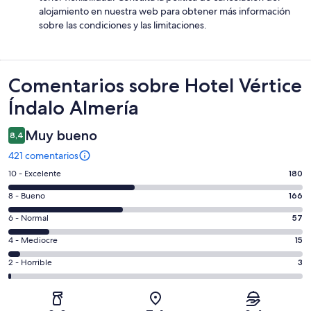
alojamiento en nuestra web para obtener más información
sobre las condiciones y las limitaciones.
Comentarios
Comentarios sobre Hotel Vértice
Índalo Almería
Muy bueno
8,4
421 comentarios
180
10 - Excelente
180
comentarios
166
8 - Bueno
166
de
comentarios
un
57
6 - Normal
57
de
total
comentarios
un
15
4 - Mediocre
15
de
de
total
comentarios
421
un
3
2 - Horrible
3
de
de
con
total
comentarios
421
un
una
de
de
con
total
puntuación
421
un