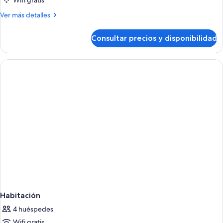
Wifi gratis
triple
estándar
Más
Ver más detalles
detalles
de
Consultar precios y disponibilidad
Habitación
triple
estándar
Habitación
4 huéspedes
Wifi gratis