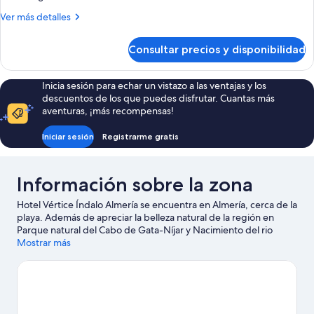
Más
Ver más detalles
detalles
de
Consultar precios y disponibilidad
Habitación
Inicia sesión para echar un vistazo a las ventajas y los
descuentos de los que puedes disfrutar. Cuantas más
aventuras, ¡más recompensas!
Iniciar sesión
Registrarme gratis
Información sobre la zona
Hotel Vértice Índalo Almería se encuentra en Almería, cerca de la
playa. Además de apreciar la belleza natural de la región en
Parque natural del Cabo de Gata-Níjar y Nacimiento del rio
Guadalquivir, también puedes visitar lugares fundamentales
Mostrar más
para los aficionados a la cultura, como Museo Casa del Cine y
Centro de Arte Museo de Almería. Centro Andaluz de la
Fotografía y Parque acuático Mario Park también merecen la
pena. En las inmediaciones podrás practicar actividades como
kayak, submarinismo y esquí acuático, así que disfrutarás como