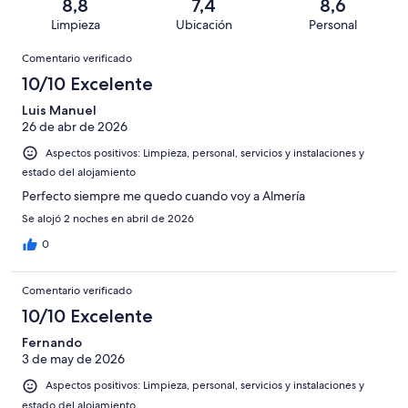
una
de
8,8
7,4
8,6
de
con
total
puntuación
421
Limpieza
Ubicación
Personal
10
una
de
de
con
Comentarios
-
puntuación
421
8
Comentario verificado
una
Excelente
de
con
-
puntuación
10/10 Excelente
6
una
Bueno
de
-
puntuación
Luis Manuel
4
Normal
26 de abr de 2026
de
-
2
Aspectos positivos: Limpieza, personal, servicios y instalaciones y
Mediocre
-
estado del alojamiento
Horrible
Perfecto siempre me quedo cuando voy a Almería
Se alojó 2 noches en abril de 2026
0
Comentario verificado
10/10 Excelente
Fernando
3 de may de 2026
Aspectos positivos: Limpieza, personal, servicios y instalaciones y
estado del alojamiento