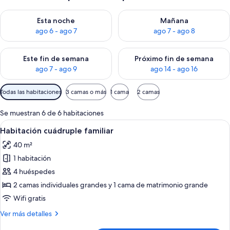
Consulta la disponibilidad para esta noche, ago 6 - ago 7
Consulta la disponibilidad pa
Esta noche
Mañana
ago 6 - ago 7
ago 7 - ago 8
Consulta la disponibilidad para este fin de semana, ago 7 - ag
Consulta la disponibilidad par
Este fin de semana
Próximo fin de semana
ago 7 - ago 9
ago 14 - ago 16
Filtros
Todas las habitaciones
3 camas o más
1 cama
2 camas
disponibles
para
Se muestran 6 de 6 habitaciones
las
Abrir
Habitación cuádruple familiar | Minibar
7
Habitación cuádruple familiar
habitaciones
todas
40 m²
las
1 habitación
fotos
de
4 huéspedes
Habitación
2 camas individuales grandes y 1 cama de matrimonio grande
cuádruple
Wifi gratis
familiar
Más
Ver más detalles
detalles