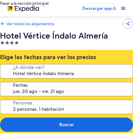
Pasar a la sección principal
Descargar app
Ver todos los alojamientos
Hotel Vértice Índalo Almería
Alojamiento
de
4.0 estrellas
Elige las fechas para ver los precios
¿A dónde vas?
Fechas
Personas
Buscar