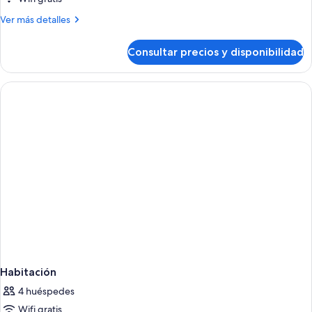
Más
Ver más detalles
detalles
de
Consultar precios y disponibilidad
Habitación
Habitación
4 huéspedes
Wifi gratis