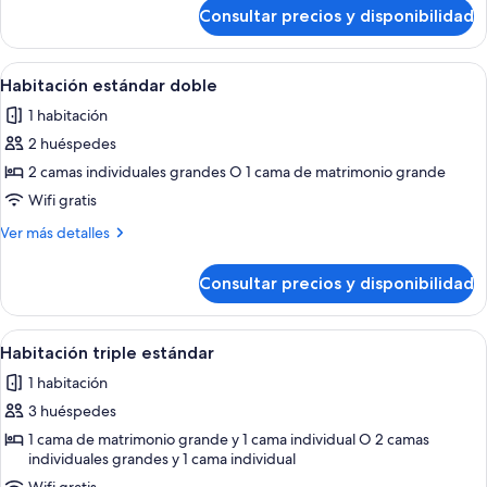
de
Consultar precios y disponibilidad
Habitación
cuádruple
familiar
Abrir
Habitación de hotel con una cama gra
6
Habitación estándar doble
todas
1 habitación
las
2 huéspedes
fotos
de
2 camas individuales grandes O 1 cama de matrimonio grande
Habitación
Wifi gratis
estándar
Más
Ver más detalles
doble
detalles
de
Consultar precios y disponibilidad
Habitación
estándar
doble
Abrir
Habitación de hotel moderna con una ca
5
Habitación triple estándar
todas
1 habitación
las
3 huéspedes
fotos
de
1 cama de matrimonio grande y 1 cama individual O 2 camas
individuales grandes y 1 cama individual
Habitación