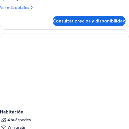
Más
Ver más detalles
detalles
de
Consultar precios y disponibilidad
Habitación
Habitación
4 huéspedes
Wifi gratis