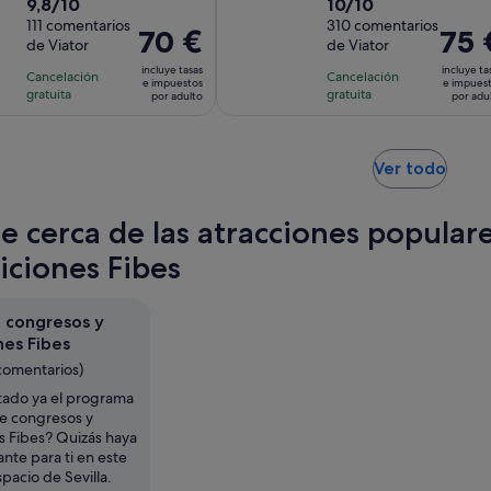
9.8
10.0
9,8/10
10/10
duración
duración
sobre
111 comentarios
sobre
310 comentarios
de
de
El
70 €
El
75 
de Viator
de Viator
10
10
la
la
precio
precio
con
con
incluye tasas
incluye ta
actividad
actividad
Cancelación
Cancelación
es
es
e impuestos
e impues
111
310
gratuita
gratuita
es
es
por adulto
por adu
de
de
comentarios
comentarios
de
de
70 €
75 €
3 horas
3 horas
por
por
y
Se
Ver todo
adulto
adulto
abre
30 minutos
en
te cerca de las atracciones popular
una
pest
iciones Fibes
nuev
e congresos y
nes Fibes
comentarios)
tado ya el programa
de congresos y
s Fibes? Quizás haya
ante para ti en este
spacio de Sevilla.