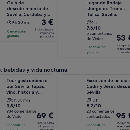
Guía de
Lugar de Rodaje
descubrimiento de
"Juego de Tronos",
Sevilla, Córdoba y
Itálica, Sevilla.
El
3 €
Pueblos Andaluces
La
La
9 h 30 min
4 h
precio
7.6
7,6/10
duración
duración
incluye tasas e
Cancelación
es
sobre
5 comentarios
impuestos
de
de
El
53 
gratuita
por adulto
de
de Viator
10
la
la
precio
3 €
con
incluye ta
actividad
actividad
Cancelación
es
e impues
por
5
gratuita
es
es
por adu
de
adulto
comentarios
de
de
53 €
9 horas
4 horas
por
, bebidas y vida nocturna
y
adulto
Se abre 
onómico por Sevilla: tapas, vino, historia y tradiciones
Excursión de un día a Cádiz y Jerez
30 minutos
Tour gastronómico
Excursión de un día 
por Sevilla: tapas,
Cádiz y Jerez desd
vino, historia y
Sevilla
tradiciones
La
La
3 h 30 min
10 h
9.8
8.2
9,8/10
8,2/10
duración
duración
sobre
984 comentarios
sobre
23 comentarios
de
de
El
69 €
El
95 
de Viator
contrastados
10
10
la
la
precio
precio
con
con
incluye tasas
incluye ta
actividad
actividad
Cancelación
Cancelación
es
es
e impuestos
e impues
984
23
gratuita
gratuita
por adulto
por adu