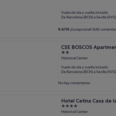
of
5
Vuelo de ida y vuelta incluido
De Barcelona (BCN) a Sevilla (SVQ
9,4
/
10
¡Excepcional! (642 comentar
CSE BOSCOS Apartmen
2
out
Historical Center
of
Vuelo de ida y vuelta incluido
5
De Barcelona (BCN) a Sevilla (SVQ
No hay comentarios
Hotel Cetina Casa de la
4
out
Historical Center