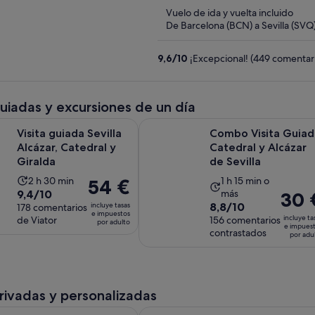
of
Vuelo de ida y vuelta incluido
5
De Barcelona (BCN) a Sevilla (SVQ
9,6
/
10
¡Excepcional! (449 comentar
guiadas y excursiones de un día
Se abre en una pestaña n
da Sevilla Alcázar, Catedral y Giralda
Combo Visita Guiada Catedral y Alc
Visita guiada Sevilla
Combo Visita Guiad
Alcázar, Catedral y
Catedral y Alcázar
Giralda
de Sevilla
La
La
2 h 30 min
1 h 15 min o
El
54 €
9.4
9,4/10
más
El
30 
duración
duración
precio
8.8
8,8/10
incluye tasas
sobre
178 comentarios
precio
de
de
es
e impuestos
incluye ta
de Viator
sobre
156 comentarios
10
por adulto
es
la
la
de
e impues
contrastados
10
por adu
con
de
actividad
actividad
54 €
con
178
30 €
es
es
por
156
comentarios
por
de
de
adulto
comentarios
adulto
2 horas
1 hora
privadas y personalizadas
y
y
Se abr
scubrimiento de Sevilla, Córdoba y Pueblos Andaluces
Lugar de Rodaje "Juego de Tronos", I
30 minutos
15 minutos