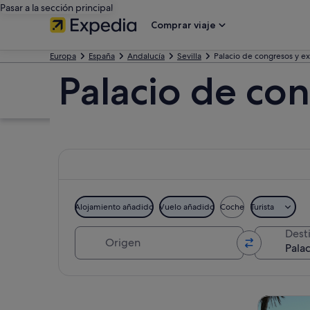
Pasar a la sección principal
Comprar viaje
Europa
España
Andalucía
Sevilla
Palacio de congresos y e
Palacio de co
Alojamiento añadido
Vuelo añadido
Coche
Turista
Origen
Dest
Ver mapa
Visitas gu