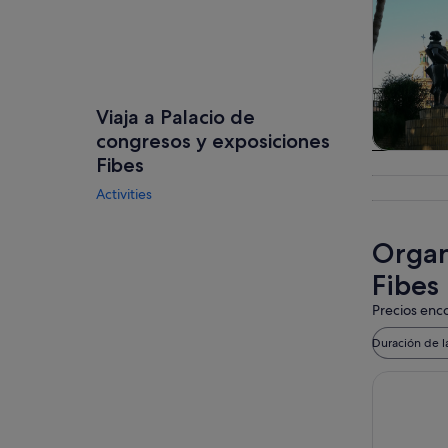
Viaja a Palacio de
congresos y exposiciones
Visitas gu
Fibes
excursio
Activities
un d
Organ
Fibes
Precios enco
Duración de l