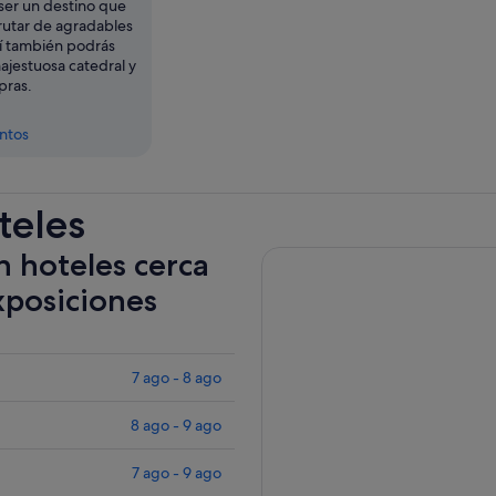
er un destino que
rutar de agradables
í también podrás
majestuosa catedral y
pras.
entos
teles
n hoteles cerca
xposiciones
7 ago - 8 ago
8 ago - 9 ago
7 ago - 9 ago