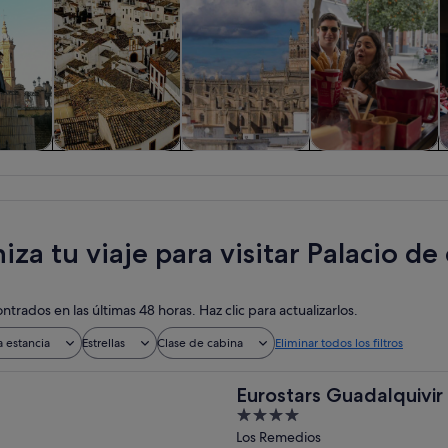
iadas y
Historia y cultura
Visitas privadas y
Comidas,
nes de
personalizadas
bebidas y vida
ía
nocturna
iza tu viaje para visitar Palacio d
ntrados en las últimas 48 horas. Haz clic para actualizarlos.
a estancia
Estrellas
Clase de cabina
Eliminar todos los filtros
Eurostars Guadalquivir
4
out
Los Remedios