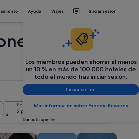
jamiento
Ayuda
Viajes
Iniciar sesión
Organiza tu viaje
ones Fibes
Los miembros pueden ahorrar al menos
un 10 % en más de 100 000 hoteles de
todo el mundo tras iniciar sesión.
Iniciar sesión
Añadir varias fechas o destinos
Personas
Más información sobre Expedia Rewards
Buscar
2 personas, 1 habitación
Danos tu opinión
bre en una pestaña nueva
Se abre en una pestaña nueva
Se abre en una pestaña nueva
Se abre en una pestañ
 vida nocturna
spectáculos y conciertos
Aventuras y al aire libre
Visitas acuáticas y cruceros
Clases y t