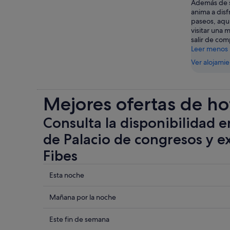
Además de s
anima a disf
paseos, aqu
visitar una 
salir de com
Leer menos
Ver alojami
Mejores ofertas de ho
Consulta la disponibilidad e
de Palacio de congresos y e
Fibes
Comprueba
Esta noche
los
precios
Comprueba
Mañana por la noche
cerca
los
de
precios
Comprueba
Este fin de semana
Palacio
cerca