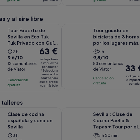
es
es
de
de
comentarios
comentarios
de
de
69 €
95 €
3 horas
10 horas
por
por
s y al aire libre
y
adulto
adulto
Se abre en
to de Sevilla en Eco Tuk Tuk Privado con Guía Local
Tour guiado en bicicleta de 3 horas
30 minutos
Tour Experto de
Tour guiado en
Sevilla en Eco Tuk
bicicleta de 3 horas
Tuk Privado con Guía
por los lugares más
El
63 €
Local
destacados de
La
La
2 h
3 h
precio
Sevil...
9.6
9.8
9,6/10
9,8/10
duración
duración
incluye tasas
es
sobre
13 comentarios
sobre
83 comentarios
e impuestos
de
de
El
33 
por adulto*
de
de Viator
de Viator
10
10
la
la
* Selecciona
precio
63 €
más de dos
con
con
incluye ta
actividad
actividad
Cancelación
adultos para
es
Cancelación
e impues
por
que el precio
13
83
gratuita
es
es
por adu
gratuita
de
sea más bajo
adulto*
comentarios
comentarios
de
de
33 €
2 horas
3 horas
por
 talleres
adulto
Se abre en una pestaña nueva
ocina española y cena en Sevilla
Sevilla : Clase de Cocina Paella &
Clase de cocina
Sevilla : Clase de
española y cena en
Cocina Paella &
Sevilla
Tapas + Tour por el
Mercado de Triana
La
La
3 h
3 h 30 min