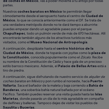
de coches en México
, vas a poder moverte a tu antojo por todas
partes.
Nuestros
coches baratos en México
te permitirán llegar
cómodamente desde el aeropuerto hasta el centro de
Ciudad de
México
, lo que se conocía anteriormente como el DF. Se trata de
una verdadera metrópolis donde no te dará tiempo a aburrirte:
puedes empezar dando un agradable paseo por el parque
Chapultepec
, todo un pulmón verde de más de 670 hectáreas. Allí
encontrarás también alguno de los atractivos turísticos más
visitados, como el
Museo Nacional de Antropología
.
A continuación, desplázate hasta el
centro histórico de la
Ciudad de México
, donde te toparás con joyitas como la
plaza de
la Constitución
, conocida popularmente como el
Zócalo
. Recibe
su nombre de la Constitución de Cádiz y hace gala de un precioso
estilo barroco mexicano. Además, el
Palacio de Bellas Artes
está a
tiro de piedra.
A continuación, sigue disfrutando de nuestro servicio de
alquiler de
coches baratos en México
y pon rumbo al noroeste, hacia
Puerto
Vallarta
. Saca el bañador de la maleta y baja corriendo a
Bahía de
Banderas
, una soberbia bahía natural bañada por el océano
Pacífico. También puedes reservar una visita guiada hasta las
Islas
Marietas
, donde pasarás un día de lo más agradable en compañía
de delfines y ballenas. Tampoco dejes de visitar los pueblos de
Sayulita
y
Bucerías
.