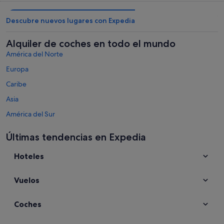
Descubre nuevos lugares con Expedia
Alquiler de coches en todo el mundo
América del Norte
Europa
Caribe
Asia
América del Sur
Australia - Nueva Zelanda y Pacífico sur
Últimas tendencias en Expedia
Oriente Medio
Hoteles
África
Destinos principales de México
Vuelos
Alquiler de coches en Cancún
Alquiler de coches en Ciudad de México
Coches
Alquiler de coches en Playa del Carmen