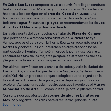
En
Cabo San Lucas
tampoco te vas a aburrir. Para llegar, conduce
hasta Topolobampo o Mazatlán y toma allí un ferry. No olvides de
hacerte la foto de rigor en el
arco del Cabo San Lucas
, una
formación rocosa que a muchos les recuerda a un
triceratops
bebiendo agua. En cuanto a
playas
, te recomendamos las de
Los
Amantes
,
El Médano
y
Divorce Beach
.
En la otra punta del país, podrás disfrutar de
Playa del Carmen
,
que pertenece a la famosa zona turística de la
Riviera Maya
.
Vamos, que es el paraíso en la Tierra. Realiza un recorrido por
río
Secreto
y conoce un río subterráneo en cuya creación no ha
participado el hombre. También merece la pena visitar
Xcaret
,
considerado uno de los mejores parques de atracciones del país.
¡Seguro que te encantará su espectáculo nocturno!
Por último, conviértete en la envidia de todos y visita la ciudad de
Cancún
. Allí, aprovecha que decidiste
buscar coche
de alquiler y
visita
Xel-Há
, un precioso parque ecológico que te dejará con la
boca abierta. Bucea en la laguna y no te dejes ningún rincón sin
explorar. Aunque, sin duda, nuestro atractivo favorito es el
Museo
Subacuático de Arte
. Sí, como lo lees. ¡No te lo puedes perder!
Consulta nuestras ofertas de
coches de alquiler baratos en
México
y regálate unos días para el recuerdo. ¡Ándele, cuate!
Leer menos