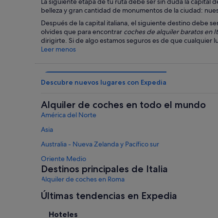
La siguiente etapa de tu ruta debe ser sin duda la capital d
belleza y gran cantidad de monumentos de la ciudad: nuest
Después de la capital italiana, el siguiente destino debe se
olvides que para encontrar
coches de alquiler baratos en It
dirigirte. Si de algo estamos seguros es de que cualquier lu
Leer menos
Descubre nuevos lugares con Expedia
Alquiler de coches en todo el mundo
América del Norte
Asia
Australia - Nueva Zelanda y Pacífico sur
Oriente Medio
Destinos principales de Italia
Alquiler de coches en Roma
Alquiler de coches en Milán
Últimas tendencias en Expedia
Alquiler de coches en Florencia
Hoteles