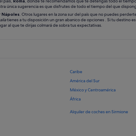
el país,
Roma
, donde te recomendamos que te detengas todo el tiempo q
ra única sugerencia es que disfrutes de todo el tiempo del que dispong
r
Nápoles
. Otros lugares en la zona sur del país que no puedes perdert
alia
tienes a tu disposición un gran abanico de opciones . Si tu destino es Ita
gar al que te dirijas colmará de sobra tus expectativas.
Caribe
América del Sur
México y Centroamérica
África
Alquiler de coches en Sirmione
Alquiler de coches en Venecia
Alquiler de coches en Sorrento