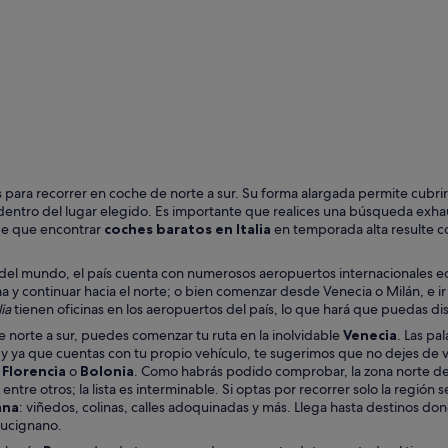
Florencia
Venecia
s para recorrer en coche de norte a sur. Su forma alargada permite cubr
s dentro del lugar elegido. Es importante que realices una búsqueda exhaus
de que encontrar
coches baratos en Italia
en temporada alta resulte c
s del mundo, el país cuenta con numerosos aeropuertos internacionales eq
 continuar hacia el norte; o bien comenzar desde Venecia o Milán, e ir 
ia
tienen oficinas en los aeropuertos del país, lo que hará que puedas dis
 De norte a sur, puedes comenzar tu ruta en la inolvidable
Venecia
. Las pa
, y ya que cuentas con tu propio vehículo, te sugerimos que no dejes de 
o
Florencia
o
Bolonia
. Como habrás podido comprobar, la zona norte de I
, entre otros; la lista es interminable. Si optas por recorrer solo la región
ana
: viñedos, colinas, calles adoquinadas y más. Llega hasta destinos d
Lucignano.