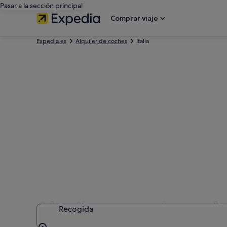
Pasar a la sección principal
Comprar viaje
Expedia.es
Alquiler de coches
Italia
Alquilar un coche en It
Recogida