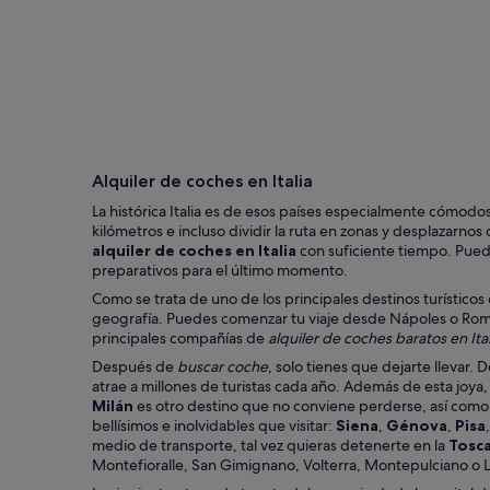
Roma
Alquiler de coches en Italia
La histórica Italia es de esos países especialmente cómodo
kilómetros e incluso dividir la ruta en zonas y desplazarno
alquiler de coches en Italia
con suficiente tiempo. Pue
preparativos para el último momento.
Como se trata de uno de los principales destinos turístico
geografía. Puedes comenzar tu viaje desde Nápoles o Roma y
principales compañías de
alquiler de coches baratos en Ital
Después de
buscar coche
, solo tienes que dejarte llevar.
atrae a millones de turistas cada año. Además de esta joya
Milán
es otro destino que no conviene perderse, así com
bellísimos e inolvidables que visitar:
Siena
,
Génova
,
Pisa
medio de transporte, tal vez quieras detenerte en la
Tosc
Montefioralle, San Gimignano, Volterra, Montepulciano o 