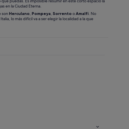
ue puedas. Es imposible resumir en este corto espacio la
as en la Ciudad Eterna.
e son
Herculano
,
Pompeya
,
Sorrento
o
Amalfi
. No
lia, lo más difícil va a ser elegir la localidad a la que