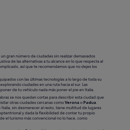
Milán
ir un gran número de ciudades sin realizar demasiados
tiva de las alternativas a tu alcance en lo que respecta al
omplicado, así que te recomendamos que no dejes los
uipados con las últimas tecnologías a lo largo de toda su
explorando ciudades en una ruta hacia el sur. Las
poner de tu vehículo nada más poner el pie en Italia.
labras se nos quedan cortas para describir esta ciudad que
visitar otras ciudades cercanas como
Verona
o
Padua
.
talia, sin desmerecer al resto, tiene multitud de lugares
 septentrional y dada la flexibilidad de contar tu propio
onde el turismo más convencional no lo hace, como