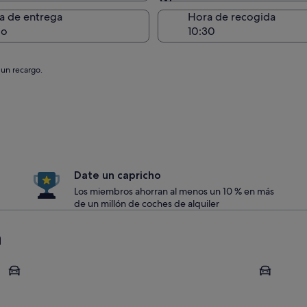
Entrega en el lugar de 
a de entrega
Hora de recogida
go
 un recargo.
Date un capricho
Los miembros ahorran al menos un 10 % en más
de un millón de coches de alquiler
a
Florencia
Venecia