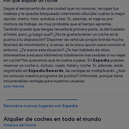
Por qué alquilar un coche
Llegas al aeropuerto de una ciudad que no conoces, recoges tus
maletas y te quedas bloqueado intentando dilucidar cuál es la mejor
opción: metro, tren, autobús o taxi. Si, además, el viaje es por
motivos de trabajo, es muy probable que el tiempo apremie.
También puede que tengas resuelta la primera parte, la del traslado
al hotel, pero ¿y luego qué? ¿No te gustaría tener un coche en la
puerta a tu disposición? Disponer de vehículo propio brinda mucha
libertad de movimiento y, a veces, es la única opción para conocer el
entorno. ¿Te suena esta situación? ¿Te han hablado de sitios
interesantes a escasos kilómetros totalmente inaccesibles si no viajas
en coche? No queremos que te vuelva a pasar. En
Expedia
puedes
reservar un coche o, incluso, vuelo, hotel y coche. Si, además, estás
registrado en
Expedia Rewards
, las ventajas se multiplicarán. ¿Aún
no conoces nuestro programa de puntos? Infórmate, porque tiene
innumerables ventajas para nuestros usuarios.
Leer menos
Descubre nuevos lugares con Expedia
Alquiler de coches en todo el mundo
América del Norte