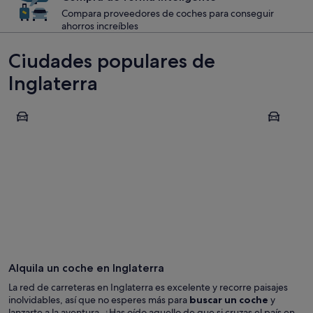
Compara proveedores de coches para conseguir
ahorros increíbles
Ciudades populares de
Inglaterra
Londres
Liverpool
Londres
Liverpoo
Alquila un coche en Inglaterra
La red de carreteras en Inglaterra es excelente y recorre paisajes
inolvidables, así que no esperes más para
buscar un coche
y
lanzarte a la aventura. ¿Has oído aquello de que si cruzas el país en