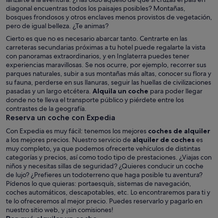
diagonal encuentras todos los paisajes posibles? Montañas,
bosques frondosos y otros enclaves menos provistos de vegetación,
pero de igual belleza. ¿Te animas?
Cierto es que no es necesario abarcar tanto. Centrarte en las
carreteras secundarias próximas a tu hotel puede regalarte la vista
con panoramas extraordinarios, y en Inglaterra puedes tener
experiencias maravillosas. Se nos ocurre, por ejemplo, recorrer sus
parques naturales, subir a sus montañas más altas, conocer su flora y
su fauna, perderse en sus llanuras, seguir las huellas de civilizaciones
pasadas y un largo etcétera.
Alquila un coche
para poder llegar
donde no te lleva el transporte público y piérdete entre los
contrastes de la geografía.
Reserva un coche con Expedia
Con Expedia es muy fácil: tenemos los mejores
coches de alquiler
a los mejores precios. Nuestro servicio de
alquiler de coches
es
muy completo, ya que podemos ofrecerte vehículos de distintas
categorías y precios, así como todo tipo de prestaciones. ¿Viajas con
niños y necesitas sillas de seguridad? ¿Quieres conducir un coche
de lujo? ¿Prefieres un todoterreno que haga posible tu aventura?
Pídenos lo que quieras: portaesquís, sistemas de navegación,
coches automáticos, descapotables, etc. Lo encontraremos para ti y
te lo ofreceremos al mejor precio. Puedes reservarlo y pagarlo en
nuestro sitio web, y ¡sin comisiones!