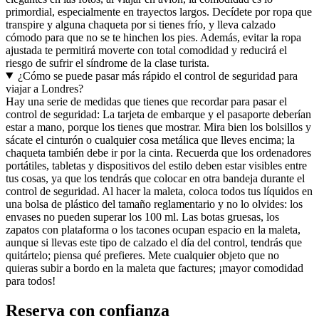
primordial, especialmente en trayectos largos. Decídete por ropa que
transpire y alguna chaqueta por si tienes frío, y lleva calzado
cómodo para que no se te hinchen los pies. Además, evitar la ropa
ajustada te permitirá moverte con total comodidad y reducirá el
riesgo de sufrir el síndrome de la clase turista.
¿Cómo se puede pasar más rápido el control de seguridad para
viajar a Londres?
Hay una serie de medidas que tienes que recordar para pasar el
control de seguridad: La tarjeta de embarque y el pasaporte deberían
estar a mano, porque los tienes que mostrar. Mira bien los bolsillos y
sácate el cinturón o cualquier cosa metálica que lleves encima; la
chaqueta también debe ir por la cinta. Recuerda que los ordenadores
portátiles, tabletas y dispositivos del estilo deben estar visibles entre
tus cosas, ya que los tendrás que colocar en otra bandeja durante el
control de seguridad. Al hacer la maleta, coloca todos tus líquidos en
una bolsa de plástico del tamaño reglamentario y no lo olvides: los
envases no pueden superar los 100 ml. Las botas gruesas, los
zapatos con plataforma o los tacones ocupan espacio en la maleta,
aunque si llevas este tipo de calzado el día del control, tendrás que
quitártelo; piensa qué prefieres. Mete cualquier objeto que no
quieras subir a bordo en la maleta que factures; ¡mayor comodidad
para todos!
Reserva con confianza