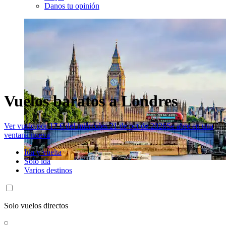
Danos tu opinión
Vuelos baratos a Londres
Ver vuelo por 17 € del miércoles 21 de oct de 2026
Se abre en una
ventana nueva
Ida y vuelta
Solo ida
Varios destinos
Solo vuelos directos