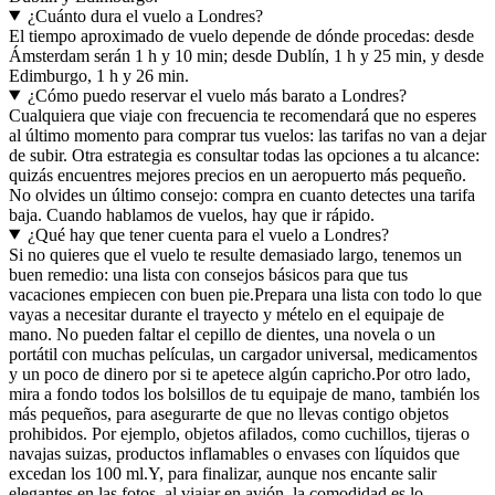
¿Cuánto dura el vuelo a Londres?
El tiempo aproximado de vuelo depende de dónde procedas: desde
Ámsterdam serán 1 h y 10 min; desde Dublín, 1 h y 25 min, y desde
Edimburgo, 1 h y 26 min.
¿Cómo puedo reservar el vuelo más barato a Londres?
Cualquiera que viaje con frecuencia te recomendará que no esperes
al último momento para comprar tus vuelos: las tarifas no van a dejar
de subir. Otra estrategia es consultar todas las opciones a tu alcance:
quizás encuentres mejores precios en un aeropuerto más pequeño.
No olvides un último consejo: compra en cuanto detectes una tarifa
baja. Cuando hablamos de vuelos, hay que ir rápido.
¿Qué hay que tener cuenta para el vuelo a Londres?
Si no quieres que el vuelo te resulte demasiado largo, tenemos un
buen remedio: una lista con consejos básicos para que tus
vacaciones empiecen con buen pie.
Prepara una lista con todo lo que
vayas a necesitar durante el trayecto y mételo en el equipaje de
mano. No pueden faltar el cepillo de dientes, una novela o un
portátil con muchas películas, un cargador universal, medicamentos
y un poco de dinero por si te apetece algún capricho.
Por otro lado,
mira a fondo todos los bolsillos de tu equipaje de mano, también los
más pequeños, para asegurarte de que no llevas contigo objetos
prohibidos. Por ejemplo, objetos afilados, como cuchillos, tijeras o
navajas suizas, productos inflamables o envases con líquidos que
excedan los 100 ml.
Y, para finalizar, aunque nos encante salir
elegantes en las fotos, al viajar en avión, la comodidad es lo