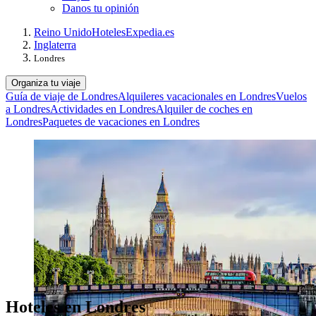
Danos tu opinión
Reino Unido
Hoteles
Expedia.es
Inglaterra
Londres
Organiza tu viaje
Guía de viaje de Londres
Alquileres vacacionales en Londres
Vuelos
a Londres
Actividades en Londres
Alquiler de coches en
Londres
Paquetes de vacaciones en Londres
Hoteles en Londres