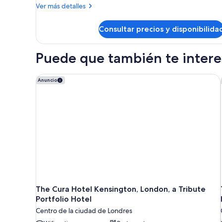
Más
Ver más detalles
Bridge
detalles
View
de
Consultar precios y disponibilida
Executive
Twin
Room,
Puede que también te interes
with
Bridge
View
The Cura Hotel Kensington, London, a Tribute Portf
Anuncio
The Cura Hotel Kensington, London, a Tribute
Portfolio Hotel
Centro de la ciudad de Londres