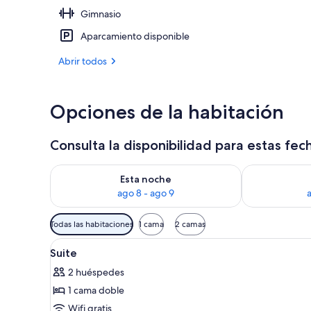
Gimnasio
Terraza o pat
Aparcamiento disponible
Abrir todos
Opciones de la habitación
Consulta la disponibilidad para estas fec
Consulta la disponibilidad para esta noche, ago 8 - 
Consulta la d
Esta noche
ago 8 - ago 9
Filtros
Todas las habitaciones
1 cama
2 camas
disponibles
Abrir
Ropa de cama de alta calidad, c
para
5
Suite
todas
las
2 huéspedes
las
habitaciones
1 cama doble
fotos
de
Wifi gratis