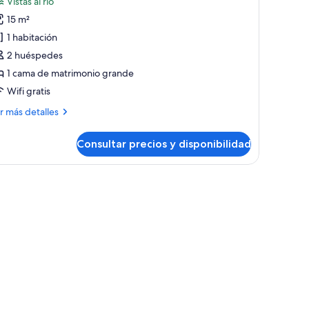
Vistas al río
e
15 m²
xecutive
1 habitación
ing
2 huéspedes
oom,
1 cama de matrimonio grande
ith
ridge
Wifi gratis
iew
ás
r más detalles
talles
Consultar precios y disponibilidad
ecutive
ng
om,
o, televisor y vista a un puente.
th
idge
ew