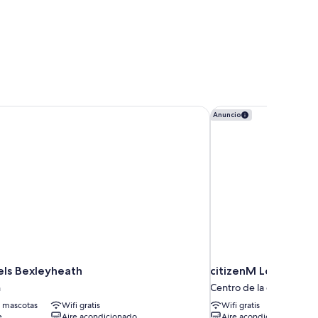
ls Bexleyheath
citizenM London Vict
Anuncio
els Bexleyheath
citizenM London Vic
h
Centro de la ciudad de 
 mascotas
Wifi gratis
Wifi gratis
e
Aire acondicionado
Aire acondicionado