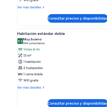
Más
Ver más detalles
detalles
de
Consultar precios y disponibilida
Habitación
estándar
doble
Abrir
Habitación de hotel con una cam
6
Habitación estándar doble
todas
Muy bueno
las
8,2
8,2 de 10
(394 comentarios)
394 comentarios
fotos
Vistas al río
de
13 m²
Habitación
1 habitación
estándar
2 huéspedes
doble
1 cama doble
Wifi gratis
Más
Ver más detalles
detalles
de
Habitación
Consultar precios y disponibilida
estándar