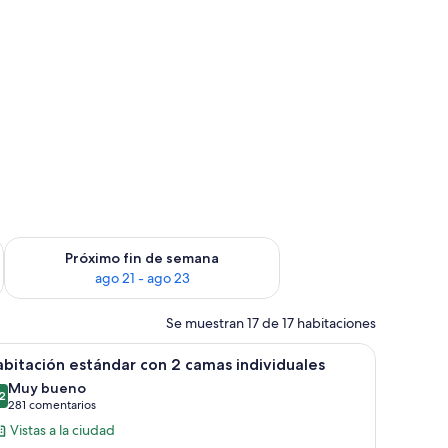
in de semana, ago 14 - ago 16
Consulta la disponibilidad para el próximo fin de semana, ago
Próximo fin de semana
ago 21 - ago 23
Se muestran 17 de 17 habitaciones
rande, una silla, una mesita y vistas a la ciudad.
brir
Habitación de hotel con dos camas, un escritorio
5
bitación estándar con 2 camas individuales
odas
Muy bueno
s
2
8,2 de 10
(281 comentarios)
281 comentarios
otos
Vistas a la ciudad
e