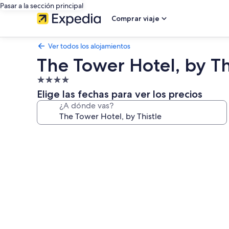
Pasar a la sección principal
Comprar viaje
Ver todos los alojamientos
The Tower Hotel, by Th
Alojamiento
de
Elige las fechas para ver los precios
4.0 estrellas
¿A dónde vas?
Galería
de
imágenes
de
The
Tower
Hotel,