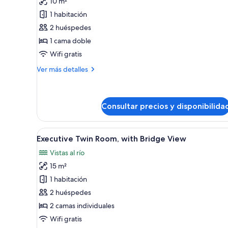
10 m²
de
1 habitación
Habitación
2 huéspedes
doble
1 cama doble
superior
Wifi gratis
Más
Ver más detalles
detalles
de
Habitación
doble
Consultar precios y disponibilida
superior
Abrir
Habitación de hotel con dos cama
5
Executive Twin Room, with Bridge View
todas
Vistas al río
las
15 m²
fotos
de
1 habitación
Executive
2 huéspedes
Twin
2 camas individuales
Room,
Wifi gratis
with