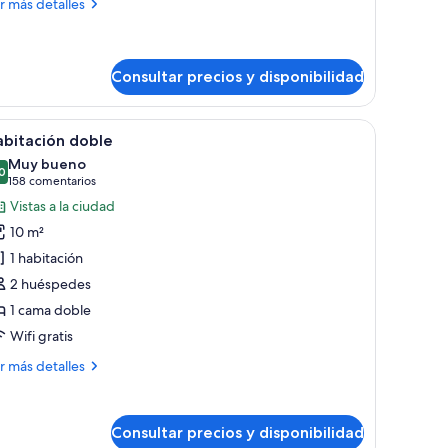
ás
r más detalles
talles
luxe
in
Consultar precios y disponibilidad
oom
a de estar, ventana con vistas a la ciudad y una lámpara en la pared.
brir
Una cama bien hecha con una colcha estampa
5
abitación doble
odas
Muy bueno
s
0
8,0 de 10
(158 comentarios)
158 comentarios
otos
Vistas a la ciudad
e
10 m²
abitación
1 habitación
oble
2 huéspedes
1 cama doble
Wifi gratis
ás
r más detalles
talles
bitación
Consultar precios y disponibilidad
ble