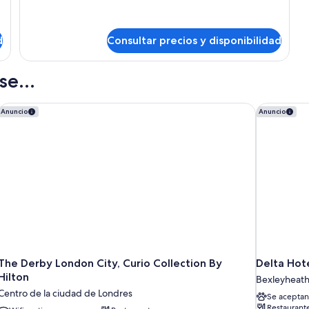
Sleeper
Double
Room
d
Consultar precios y disponibilidad
e...
olio Hotel
The Derby London City, Curio Collection By Hilton
Delta Hote
Anuncio
Anuncio
The Derby London City, Curio Collection By
Delta Hot
Hilton
Bexleyheat
Centro de la ciudad de Londres
Se aceptan
Restaurant