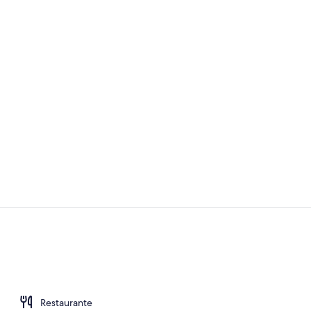
Vídeo hecho 
2 bares
Restaurante