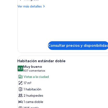
Suite
Más
Ver más detalles
detalles
de
Suite
Consultar precios y disponibilida
Abrir
Habitación de hotel con una cam
5
Habitación estándar doble
todas
Muy bueno
las
8,0
8,0 de 10
(507 comentarios)
507 comentarios
fotos
Vistas a la ciudad
de
17 m²
Habitación
1 habitación
estándar
2 huéspedes
doble
1 cama doble
Wifi gratis