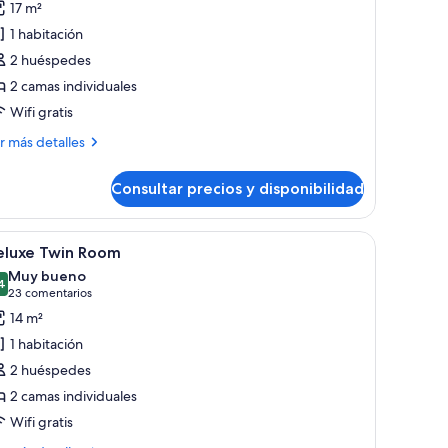
17 m²
abitación
1 habitación
stándar
2 huéspedes
on
2 camas individuales
amas
Wifi gratis
ndividuales
ás
r más detalles
talles
Consultar precios y disponibilidad
bitación
tándar
n
a, una mesa, una lámpara y vista a la ciudad.
brir
Habitación de hotel con cama, una silla, una m
5
eluxe Twin Room
odas
mas
Muy bueno
dividuales
s
4
8,4 de 10
(23 comentarios)
23 comentarios
otos
14 m²
e
1 habitación
eluxe
2 huéspedes
win
2 camas individuales
oom
Wifi gratis