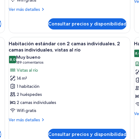
M
Ve
de
Más
Ver más detalles
de
detalles
De
de
Tw
d
Consultar precios y disponibilidad
Deluxe
R
Double
Room
a grande, un escritorio con televisión, una silla y vista a un puente.
Abrir
Habitación de hotel con dos camas, zon
A
6
Habitación estándar con 2 camas individuales, 2
H
todas
t
camas individuales, vistas al río
las
la
8,
Muy bueno
8,0
fotos
f
8,0 de 10
(189 comentarios)
189 comentarios
de
d
Vistas al río
Habitación
H
14 m²
estándar
d
1 habitación
con
2 huéspedes
2
2 camas individuales
camas
Wifi gratis
individuales,
M
Ve
2
de
Más
Ver más detalles
de
camas
detalles
Ha
de
individuales,
d
Consultar precios y disponibilidad
do
Habitación