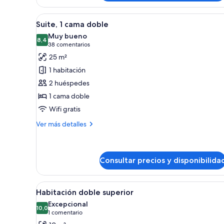
doble
Abrir
Suite, 1 cama doble | Ropa de ca
11
Suite, 1 cama doble
todas
Muy bueno
las
8,4
8,4 de 10
(38 comentarios)
38 comentarios
fotos
25 m²
de
1 habitación
Suite,
2 huéspedes
1
1 cama doble
cama
Wifi gratis
doble
Más
Ver más detalles
detalles
de
Suite,
1
Consultar precios y disponibilida
cama
doble
Abrir
Una habitación de hotel modern
4
Habitación doble superior
todas
Excepcional
las
10,0
10,0 de 10
(1 comentario)
1 comentario
fotos