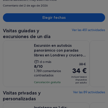
persona
Comentario del 2 de ago de 2026
Elegir fechas
Visitas guiadas y
Ver las 451 actividades
excursiones de un día
Excursión en autobús panorámico con paradas libres en Lond
Castillo d
Excursión en autobús
panorámico con paradas
libres en Londres y crucero
por...
La
1 d o más
El
38 €
8.0
8/10
duración
34 €
precio
sobre
1.789 comentarios
de
anterior
contrastados
10
la
incluye tasas e
era
impuestos
con
actividad
Cancelación gratuita
por adulto
de
1789
es
38 €
comentarios
de
Visitas privadas y
Ver las 89 actividades
y
1 día
personalizadas
el
actual
Inglaterra en 1 día: Stonehenge, Bath, Stratford-upon-Avon 
Recorrido 
Inglaterra en 1 día: