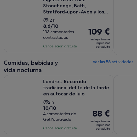
es
Stonehenge, Bath,
de
Stratford-upon-Avon y los
34 €
Cotswolds
La
12 h
por
8.6
8,6/10
duración
adulto
El
109 €
sobre
133 comentarios
de
precio
contrastados
10
la
incluye tasas e
es
impuestos
con
actividad
Cancelación gratuita
por adulto
de
133
es
109 €
comentarios
de
por
Comidas, bebidas y
Ver las 56 actividades
12 horas
adulto
vida nocturna
Londres: Recorrido tradicional del té de la tarde en autocar 
Cruceros p
Londres: Recorrido
tradicional del té de la tarde
en autocar de lujo
La
2 h
10.0
10/10
duración
El
88 €
sobre
4 comentarios de
de
precio
GetYourGuide
10
la
incluye tasas e
es
impuestos
con
actividad
Cancelación gratuita
por adulto
de
4
es