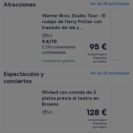
88 €
comentarios
de
Atracciones
Ver las 38 actividades
por
2 horas
Warner Bros. Studio Tour - El rodaje de Harry Potter con tras
El London 
adulto
Warner Bros. Studio Tour - El
rodaje de Harry Potter con
traslado de ida y ...
La
8 h
9.4
9,4/10
duración
El
95 €
sobre
2.216 comentarios
de
precio
contrastados
10
la
incluye tasas e
es
impuestos
con
actividad
Cancelación gratuita
por adulto
de
2216
es
95 €
comentarios
de
Espectáculos y
Ver las 25 actividades
por
8 horas
conciertos
adulto
S
Wicked con comida de 2 platos previa al teatro en Browns
Londres: A
Wicked con comida de 2
platos previa al teatro en
Browns
El
128 €
La
5 h
precio
duración
incluye tasas e
es
impuestos
de
por viajero
de
la