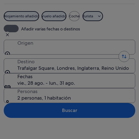
Alojamiento añadido
Vuelo añadido
Coche
Turista
Un edificio clásico con columnas y una
Añadir varias fechas o destinos
Origen
Destino
Trafalgar Square, Londres, Inglaterra, Reino Unido
Fechas
vie., 28 ago. - lun., 31 ago.
Personas
2 personas, 1 habitación
Buscar
Ver mapa