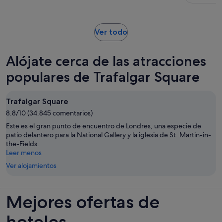
128 €
actividad
por
es
viajero
de
Se
Ver todo
5 horas
abre
en
Alójate cerca de las atracciones
una
pestaña
populares de Trafalgar Square
nueva
Trafalgar Square
8.8/10 (34.845 comentarios)
Este es el gran punto de encuentro de Londres, una especie de
patio delantero para la National Gallery y la iglesia de St. Martin-in-
the-Fields.
Leer menos
Ver alojamientos
Mejores ofertas de
hoteles