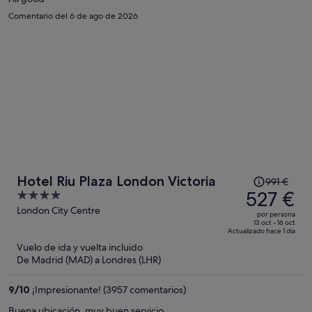
persona
Comentario del 6 de ago de 2026
El
Hotel Riu Plaza London Victoria
991 €
precio
527 €
4
era
out
London City Centre
por persona
de
of
13 oct - 16 oct
Actualizado hace 1 día
991 €,
5
Vuelo de ida y vuelta incluido
ahora
De Madrid (MAD) a Londres (LHR)
es
de
9
/
10
¡Impresionante! (3957 comentarios)
527 €
por
Buena ubicación, muy buen servicio