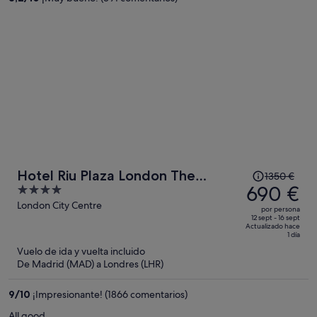
235 €
por
persona
El
Hotel Riu Plaza London The
1350 €
precio
690 €
4
Westminster
era
out
London City Centre
por persona
de
of
12 sept - 16 sept
Actualizado hace
1350 €,
5
1 día
ahora
Vuelo de ida y vuelta incluido
es
De Madrid (MAD) a Londres (LHR)
de
690 €
9
/
10
¡Impresionante! (1866 comentarios)
por
All good