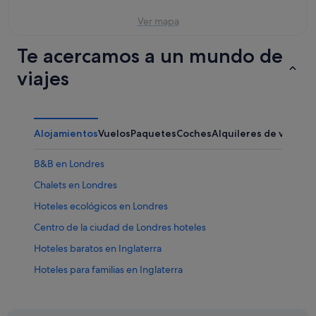
ago
de
-
semana,
Ver mapa
11
14
ago
ago
Te acercamos a un mundo de
-
viajes
16
ago
Alojamientos
Vuelos
Paquetes
Coches
Alquileres de vacaci
B&B en Londres
Chalets en Londres
Hoteles ecológicos en Londres
Centro de la ciudad de Londres hoteles
Hoteles baratos en Inglaterra
Hoteles para familias en Inglaterra
Hoteles de golf en Londres
Hotusa hoteles en Londres