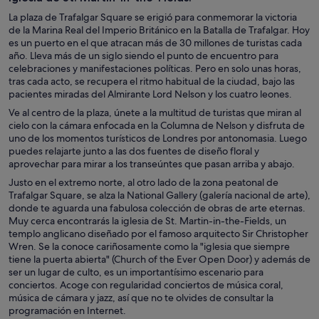
La plaza de Trafalgar Square se erigió para conmemorar la victoria
de la Marina Real del Imperio Británico en la Batalla de Trafalgar. Hoy
es un puerto en el que atracan más de 30 millones de turistas cada
año. Lleva más de un siglo siendo el punto de encuentro para
celebraciones y manifestaciones políticas. Pero en solo unas horas,
tras cada acto, se recupera el ritmo habitual de la ciudad, bajo las
pacientes miradas del Almirante Lord Nelson y los cuatro leones.
Ve al centro de la plaza, únete a la multitud de turistas que miran al
cielo con la cámara enfocada en la Columna de Nelson y disfruta de
uno de los momentos turísticos de Londres por antonomasia. Luego
puedes relajarte junto a las dos fuentes de diseño floral y
aprovechar para mirar a los transeúntes que pasan arriba y abajo.
Justo en el extremo norte, al otro lado de la zona peatonal de
Trafalgar Square, se alza la National Gallery (galería nacional de arte),
donde te aguarda una fabulosa colección de obras de arte eternas.
Muy cerca encontrarás la iglesia de St. Martin-in-the-Fields, un
templo anglicano diseñado por el famoso arquitecto Sir Christopher
Wren. Se la conoce cariñosamente como la "iglesia que siempre
tiene la puerta abierta" (Church of the Ever Open Door) y además de
ser un lugar de culto, es un importantísimo escenario para
conciertos. Acoge con regularidad conciertos de música coral,
música de cámara y jazz, así que no te olvides de consultar la
programación en Internet.