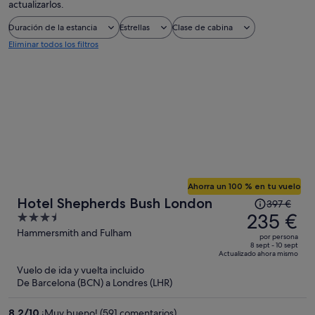
actualizarlos.
Duración de la estancia
Estrellas
Clase de cabina
Eliminar todos los filtros
Ahorra un 100 % en tu vuelo
El
Hotel Shepherds Bush London
397 €
precio
235 €
3.5
era
out
Hammersmith and Fulham
por persona
de
of
8 sept - 10 sept
Actualizado ahora mismo
397 €,
5
Vuelo de ida y vuelta incluido
ahora
De Barcelona (BCN) a Londres (LHR)
es
de
8,2
/
10
¡Muy bueno! (591 comentarios)