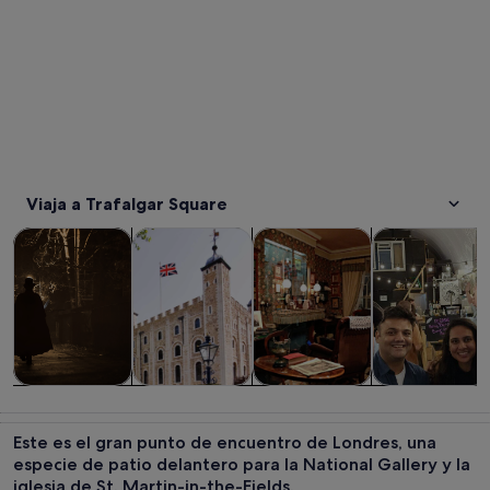
Viaja a Trafalgar Square
Se abre en una pestaña nue
Se abre en una pesta
Visitas guiadas y excursiones de un día
Historia y cultura
Visitas privadas y personaliza
Comidas, bebid
Visitas guiadas
Historia y
Visitas
Comidas,
y excursiones
cultura
privadas y
bebidas y vida
Este es el gran punto de encuentro de Londres, una
de un día
personalizadas
nocturna
especie de patio delantero para la National Gallery y la
iglesia de St. Martin-in-the-Fields.