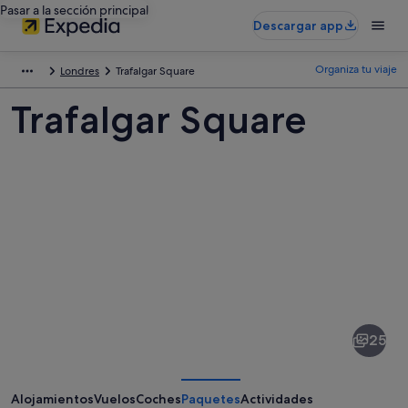
Pasar a la sección principal
Descargar app
Organiza tu viaje
Londres
Trafalgar Square
Trafalgar Square
Fotos
de
Trafalgar
25
Square
Alojamientos
Vuelos
Coches
Paquetes
Actividades