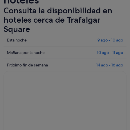
Consulta la disponibilidad en
hoteles cerca de Trafalgar
Square
Comprueba
Esta noche
9 ago - 10 ago
los
precios
Comprueba
Mañana por la noche
10 ago - 11 ago
cerca
los
de
precios
Comprueba
Próximo fin de semana
14 ago - 16 ago
Trafalgar
cerca
los
Square
de
precios
para
Trafalgar
cerca
esta
Square
de
noche,
para
Trafalgar
9
mañana
Square
ago
por
para
-
la
el
10
noche,
próximo
ago
10
fin