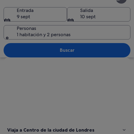
de
la
Entrada
Salida
9 sept
10 sept
ciudad
de
Personas
1 habitación y 2 personas
Londres
Un área de comedor al aire libre con 
Buscar
Ver mapa
Viaja a Centro de la ciudad de Londres