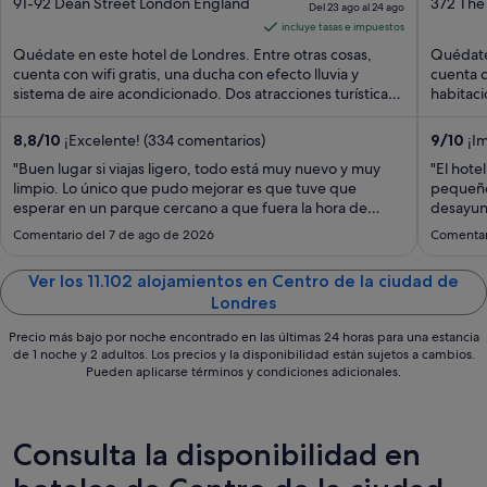
out
precio
out
91-92 Dean Street London England
372 The
Del 23 ago al 24 ago
of
es
of
incluye tasas e impuestos
5
de
5
Quédate en este hotel de Londres. Entre otras cosas,
Quédate 
104 €
cuenta con wifi gratis, una ducha con efecto lluvia y
cuenta c
sistema de aire acondicionado. Dos atracciones turísticas
por
habitac
...
destacan
noche
del
8,8
/
10
¡Excelente! (334 comentarios)
9
/
10
¡Im
23
"Buen lugar si viajas ligero, todo está muy nuevo y muy
"El hote
ago
limpio. Lo único que pudo mejorar es que tuve que
pequeños
esperar en un parque cercano a que fuera la hora de
al
desayun
check in porque no me quisieron dejar pasar al área
24
Comentario del 7 de ago de 2026
Comentar
común a esperar que estuviera listo mi pod. Por el check
ago
in anticipado de 1 hora me querían ..."
Ver los 11.102 alojamientos en Centro de la ciudad de
Londres
Precio más bajo por noche encontrado en las últimas 24 horas para una estancia
de 1 noche y 2 adultos. Los precios y la disponibilidad están sujetos a cambios.
Pueden aplicarse términos y condiciones adicionales.
Consulta la disponibilidad en