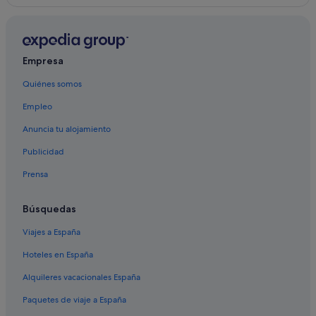
B&B en Inglaterra
Hoteles con todo incluido en Inglaterra
Hoteles para bodas en Inglaterra
Empresa
Hoteles boutique en Soho
Quiénes somos
Hoteles boutique en Inglaterra
Empleo
Hoteles de 4 estrellas en Londres
Anuncia tu alojamiento
Bespoke hoteles en Londres
Publicidad
Posadas en Londres
Prensa
Hoteles románticos en Inglaterra
Hilton Hotels en Londres
Búsquedas
Hoteles históricos en Londres
Viajes a España
Hoteles cerca de Piccadilly Circus
Hoteles en España
Staycity Serviced Apartments hoteles en Londres
Alquileres vacacionales España
Fairmont hoteles en Londres
Paquetes de viaje a España
Hoteles baratos en Centro de la ciudad de Londres