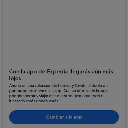
Cabañas en Londres
Villas en Inglaterra
Nh Hotels en Centro de la ciudad de Londres
Barrio Chino hoteles
Hoteles baratos en Londres
Imperial London Hotels en Centro de la ciudad de
Londres
Barcelo hoteles en Londres
Best Western hoteles en Londres
Con la app de Expedia llegarás aún más
Condado de Gran Londres hoteles
lejos
Club Quarters hoteles en Londres
Ahorra en una selección de hoteles y llévate el doble de
puntos por reservar en la app. Con las ofertas de la app,
Hoteles de lujo en Londres
podrás ahorrar y viajar más mientras gestionas todo tu
Centro de la ciudad de Londres hoteles
itinerario estés donde estés.
Residences en Londres
Cambiar a la app
Citizenm Hotels en Londres
Accor Hotels en Londres