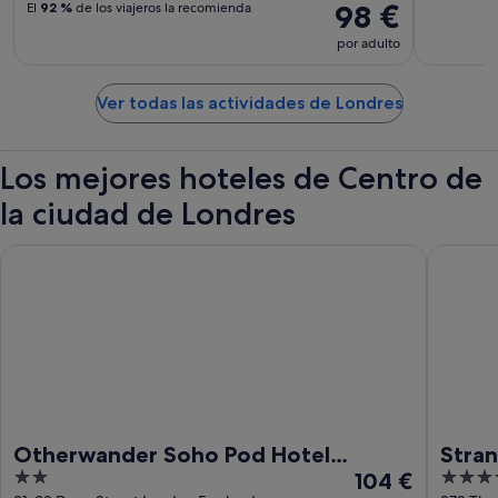
98 €
El
92 %
de los viajeros la recomienda
por adulto
Ver todas las actividades de Londres
Los mejores hoteles de Centro de
la ciudad de Londres
Otherwander Soho Pod Hotel (ADULTS ONLY)
Strand P
Otherwander Soho Pod Hotel
Stran
2
El
4
(ADULTS ONLY)
104 €