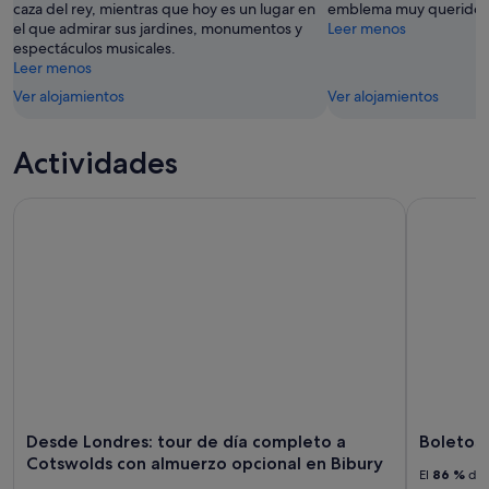
caza del rey, mientras que hoy es un lugar en
emblema muy querido en
el que admirar sus jardines, monumentos y
Leer menos
espectáculos musicales.
Leer menos
Ver alojamientos
Ver alojamientos
Actividades
Desde Londres: tour de día completo a Cotswolds con almu
Boletos pa
Desde Londres: tour de día completo a
Boletos 
Cotswolds con almuerzo opcional en Bibury
El
86 %
de 