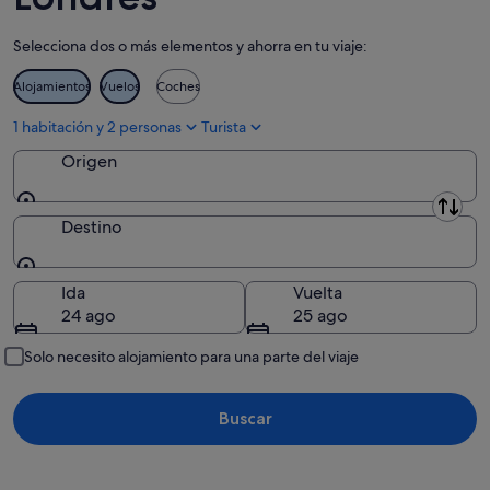
ago
semana,
próximo
-
14
fin
Selecciona dos o más elementos y ahorra en tu viaje:
12
ago
de
ago
-
semana,
Alojamientos
Vuelos
Coches
16
21
ago
ago
1 habitación y 2 personas
Turista
-
Origen
23
ago
Origen
Destino
Destino
Ida
Vuelta
24 ago
25 ago
Solo necesito alojamiento para una parte del viaje
Buscar