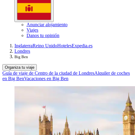
Anunciar alojamiento
Viajes
Danos tu opinión
Inglaterra
Reino Unido
Hoteles
Expedia.es
Londres
Big Ben
Organiza tu viaje
Guía de viaje de Centro de la ciudad de Londres
Alquiler de coches
en Big Ben
Vacaciones en Big Ben