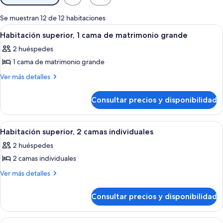
disponibles
para
Se muestran 12 de 12 habitaciones
las
Abrir
Una habitación de hotel con una cama 
5
Habitación superior, 1 cama de matrimonio grande
habitaciones
todas
2 huéspedes
las
1 cama de matrimonio grande
fotos
de
Más
Ver más detalles
detalles
Habitación
de
superior,
Consultar precios y disponibilidad
Habitación
1
superior,
cama
1
Abrir
Una habitación de hotel moderna con 
5
cama
de
Habitación superior, 2 camas individuales
todas
de
matrimonio
2 huéspedes
matrimonio
las
grande
grande
2 camas individuales
fotos
de
Más
Ver más detalles
detalles
Habitación
de
superior,
Consultar precios y disponibilidad
Habitación
2
superior,
camas
2
Abrir
Una habitación de hotel con cama, escr