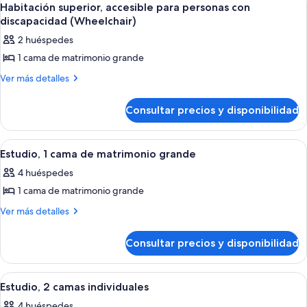
5
camas
individuales
Habitación superior, accesible para personas con
todas
individuales
discapacidad (Wheelchair)
las
2 huéspedes
fotos
1 cama de matrimonio grande
de
Habitación
Más
Ver más detalles
detalles
superior,
de
accesible
Consultar precios y disponibilidad
Habitación
para
superior,
accesible
personas
Abrir
Una habitación de hotel con una cama 
10
para
Estudio, 1 cama de matrimonio grande
con
todas
personas
discapacidad
4 huéspedes
con
las
(Wheelchair)
discapacidad
1 cama de matrimonio grande
fotos
(Wheelchair)
de
Más
Ver más detalles
detalles
Estudio,
de
1
Consultar precios y disponibilidad
Estudio,
cama
1
de
cama
Abrir
Habitación de hotel con dos camas, un 
8
de
matrimonio
Estudio, 2 camas individuales
todas
matrimonio
grande
4 huéspedes