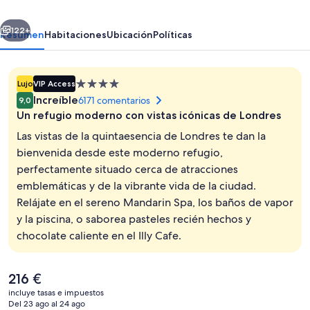
Westminster
erior
Siguiente
Bridge
122+
Resumen
Habitaciones
Ubicación
Políticas
Alojamiento
Lujo
VIP Access
de
Increíble
6171 comentarios
9,0
4.0 estrellas
Un refugio moderno con vistas icónicas de Londres
Las vistas de la quintaesencia de Londres te dan la
bienvenida desde este moderno refugio,
perfectamente situado cerca de atracciones
Sábanas de algodón egipcio y ropa de
emblemáticas y de la vibrante vida de la ciudad.
Relájate en el sereno Mandarin Spa, los baños de vapor
y la piscina, o saborea pasteles recién hechos y
chocolate caliente en el Illy Cafe.
El
216 €
precio
incluye tasas e impuestos
actual
Del 23 ago al 24 ago