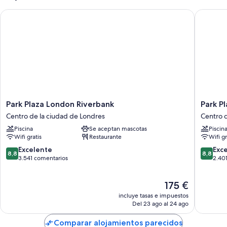
Park Plaza London Riverbank
Park Pla
Park
Park
Park Plaza London Riverbank
Park P
Plaza
Plaza
Centro de la ciudad de Londres
Centro d
London
London
Piscina
Se aceptan mascotas
Piscin
Riverbank
Waterlo
Wifi gratis
Restaurante
Wifi gr
Centro
Centro
de
de
8.8
8.8
Excelente
Exc
8,8
8,8
la
la
sobre
sobre
3.541 comentarios
2.40
ciudad
ciudad
10,
10,
de
de
Excelente,
Excelent
El
175 €
Londres
Londres
3.541 comentarios
2.401 c
precio
incluye tasas e impuestos
actual
Del 23 ago al 24 ago
es
de
Comparar alojamientos parecidos