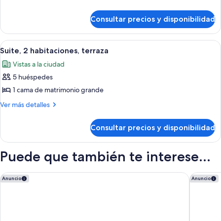
1
2
detalles
Bedroom)
de
habitaciones
Consultar precios y disponibilidad
Suite,
2
habitaciones
Abrir
Una sala de estar moderna con sofá, si
9
Suite, 2 habitaciones, terraza
todas
Vistas a la ciudad
las
5 huéspedes
fotos
de
1 cama de matrimonio grande
Suite,
Más
Ver más detalles
2
detalles
de
habitaciones,
Consultar precios y disponibilidad
Suite,
terraza
2
habitaciones,
Puede que también te interese...
terraza
The Berkeley, Maybourne
The Hoxt
Anuncio
Anuncio