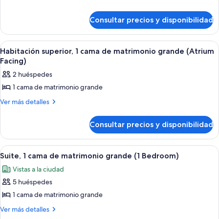
View)
detalles
Estudio,
de
1
Consultar precios y disponibilidad
Estudio,
cama
1
de
cama
Abrir
Una habitación de hotel con cama, escr
5
de
matrimonio
Habitación superior, 1 cama de matrimonio grande (Atrium
todas
matrimonio
Facing)
grande
grande
las
(London
2 huéspedes
(London
fotos
Eye
Eye
1 cama de matrimonio grande
de
View)
View)
Habitación
Más
Ver más detalles
detalles
superior,
de
1
Consultar precios y disponibilidad
Habitación
cama
superior,
1
de
Abrir
Sábanas de algodón egipcio y ropa de
8
cama
Suite, 1 cama de matrimonio grande (1 Bedroom)
matrimonio
todas
de
grande
Vistas a la ciudad
matrimonio
las
(Atrium
grande
5 huéspedes
fotos
(Atrium
Facing)
de
1 cama de matrimonio grande
Facing)
Suite,
Más
Ver más detalles
1
detalles