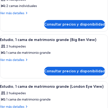
grande
las
2 camas individuales
fotos
de
Más
Ver más detalles
detalles
Estudio,
de
2
Consultar precios y disponibilidad
Estudio,
camas
2
individuales
camas
Abrir
Una habitación de hotel moderna con
7
individuales
Estudio, 1 cama de matrimonio grande (Big Ben View)
todas
2 huéspedes
las
1 cama de matrimonio grande
fotos
de
Más
Ver más detalles
detalles
Estudio,
de
1
Consultar precios y disponibilidad
Estudio,
cama
1
de
cama
Abrir
Una habitación de hotel con vistas a 
9
de
matrimonio
Estudio, 1 cama de matrimonio grande (London Eye View)
todas
matrimonio
grande
2 huéspedes
grande
las
(Big
(Big
1 cama de matrimonio grande
fotos
Ben
Ben
de
Más
Ver más detalles
View)