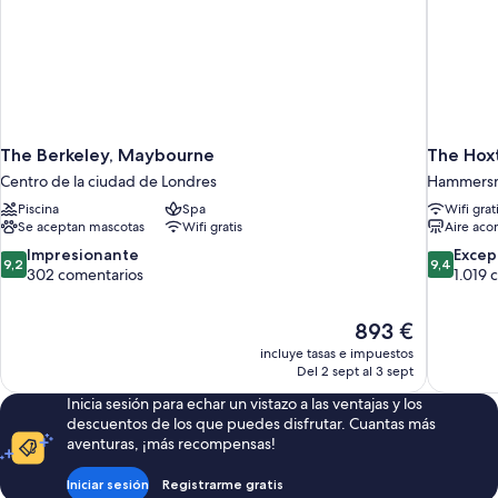
The Berkeley, Maybourne
The Hox
Centro de la ciudad de Londres
Hammersm
Piscina
Spa
Wifi grat
Se aceptan mascotas
Wifi gratis
Aire aco
9.2
9.4
Impresionante
Excep
9,2
9,4
sobre
sobre
302 comentarios
1.019 
10,
10,
Impresionante,
Excepcion
El
893 €
302 comentarios
1.019 come
precio
incluye tasas e impuestos
actual
Del 2 sept al 3 sept
es
Inicia sesión para echar un vistazo a las ventajas y los
de
descuentos de los que puedes disfrutar. Cuantas más
893 €
aventuras, ¡más recompensas!
Iniciar sesión
Registrarme gratis