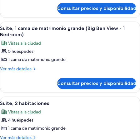
de
cama
Consultar precios y disponibilidad
Suite,
de
1
matrimonio
cama
Abrir
Habitación de hotel con un ventanal g
7
grande
de
Suite, 1 cama de matrimonio grande (Big Ben View - 1
todas
matrimonio
(1
Bedroom)
grande
las
Bedroom)
Vistas a la ciudad
(1
fotos
Bedroom)
5 huéspedes
de
1 cama de matrimonio grande
Suite,
1
Más
Ver más detalles
detalles
cama
de
de
Consultar precios y disponibilidad
Suite,
matrimonio
1
grande
cama
Abrir
Una sala de estar moderna con sofá, si
8
de
(Big
Suite, 2 habitaciones
todas
matrimonio
Ben
Vistas a la ciudad
grande
las
View
(Big
4 huéspedes
fotos
-
Ben
de
1 cama de matrimonio grande
View
1
Suite,
-
Más
Ver más detalles
Bedroom)