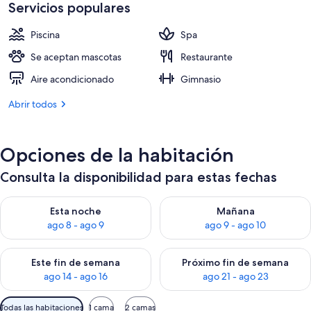
es
Servicios populares
de
216 €
Piscina
Spa
Se aceptan mascotas
Restaurante
Aire acondicionado
Gimnasio
Abrir todos
Opciones de la habitación
Consulta la disponibilidad para estas fechas
Consulta la disponibilidad para esta noche, ago 8 - ago 9
Consulta la disponibilidad pa
Esta noche
Mañana
ago 8 - ago 9
ago 9 - ago 10
Consulta la disponibilidad para este fin de semana, ago 14 - a
Consulta la disponibilidad par
Este fin de semana
Próximo fin de semana
ago 14 - ago 16
ago 21 - ago 23
Filtros
Todas las habitaciones
1 cama
2 camas