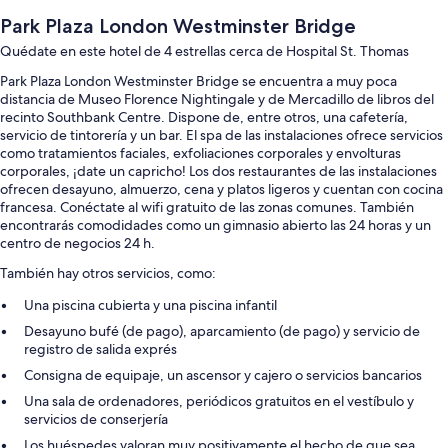
Park Plaza London Westminster Bridge
Quédate en este hotel de 4 estrellas cerca de Hospital St. Thomas
Park Plaza London Westminster Bridge se encuentra a muy poca
distancia de Museo Florence Nightingale y de Mercadillo de libros del
recinto Southbank Centre. Dispone de, entre otros, una cafetería,
servicio de tintorería y un bar. El spa de las instalaciones ofrece servicios
como tratamientos faciales, exfoliaciones corporales y envolturas
corporales, ¡date un capricho! Los dos restaurantes de las instalaciones
ofrecen desayuno, almuerzo, cena y platos ligeros y cuentan con cocina
francesa. Conéctate al wifi gratuito de las zonas comunes. También
encontrarás comodidades como un gimnasio abierto las 24 horas y un
centro de negocios 24 h.
También hay otros servicios, como:
Una piscina cubierta y una piscina infantil
Desayuno bufé (de pago), aparcamiento (de pago) y servicio de
registro de salida exprés
Consigna de equipaje, un ascensor y cajero o servicios bancarios
Una sala de ordenadores, periódicos gratuitos en el vestíbulo y
servicios de conserjería
Los huéspedes valoran muy positivamente el hecho de que sea