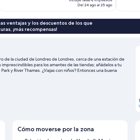
641 comenta
actual
Del 24 ago al 25 ago
es
de
105 €
 las ventajas y los descuentos de los que
turas, ¡más recompensas!
ro de la ciudad de Londres de Londres, cerca de una estación de
mprescindibles para los amantes de las tiendas; añádelos a tu
de Park y River Thames. ¿Viajas con niños? Entonces una buena
! Puedes aprovechar también para ver algún partido o evento en
 este hotel por la proximidad de varios atractivos turísticos.
Ver
Cómo moverse por la zona