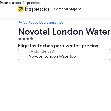
Pasar a la sección principal
Comprar viaje
Ver todos los alojamientos
Novotel London Water
Alojamiento
de
Elige las fechas para ver los precios
4.0 estrellas
¿A dónde vas?
Galería
de
imágenes
de
Novotel
London
Waterloo