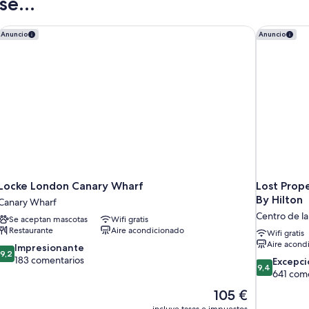
e...
Locke London Canary Wharf
Lost Prope
Anuncio
Anuncio
Locke London Canary Wharf
Lost Prope
By Hilton
Canary Wharf
Centro de l
Se aceptan mascotas
Wifi gratis
Restaurante
Aire acondicionado
Wifi gratis
Aire acond
9.2
Impresionante
9,2
sobre
183 comentarios
9.4
Excepci
9,4
10,
sobre
641 com
Impresionante,
10,
El
105 €
183 comentarios
Excepcional
precio
incluye tasas e impuestos