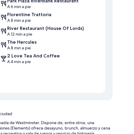
Park Plaza Riverbank Restaurant
A 6 min a pie
Florentine Trattoria
A 8 min a pie
River Restaurant (House Of Lords)
A 12 min a pie
The Hercules
A 8 min a pie
2 Love Tea And Coffee
A 4 min a pie
 ciudad
adía de Westminster. Dispone de, entre otros, una
alaciones (Elements) ofrece desayuno, brunch, almuerzo y cena
ecreativa o sala de juegos y servicio de tintorería.