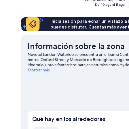
actual
Del 10 ago al 11 ago
es
de
88 €
Inicia sesión para echar un vistazo a
puedes disfrutar. Cuantas más aven
Información sobre la zona
Novotel London Waterloo se encuentra en el barrio Cent
metro. Oxford Street y Mercado de Borough son lugares i
itinerario junto a fantásticos parajes naturales como Hy
opción será llevarlos a London Eye, ¡estarán encantados
Mostrar más
Royal Albert Hall. Los huéspedes destacan la ubicación de
guía de viaje de Londres
Qué hay en los alrededores