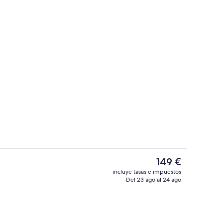
Exterior
El
149 €
precio
incluye tasas e impuestos
actual
Del 23 ago al 24 ago
Bar (en el alojamiento)
es
de
149 €