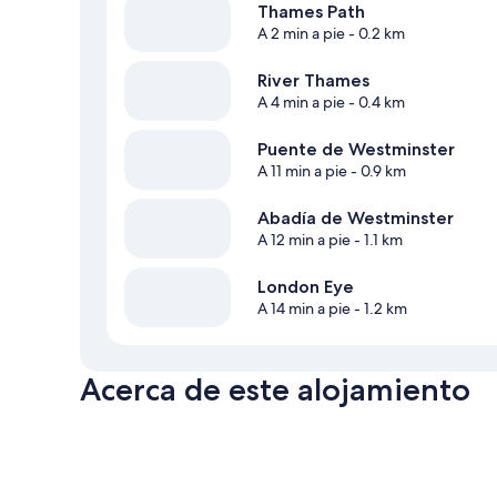
Thames Path
A 2 min a pie
- 0.2 km
River Thames
A 4 min a pie
- 0.4 km
Puente de Westminster
A 11 min a pie
- 0.9 km
Abadía de Westminster
A 12 min a pie
- 1.1 km
London Eye
A 14 min a pie
- 1.2 km
Acerca de este alojamiento