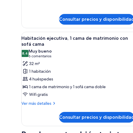
matrimonio,
1
cama
accesible
de
para
Consultar precios y disponibilida
matrimonio,
personas
accesible
con
para
Abrir
Una habitación de hotel modern
11
personas
Habitación ejecutiva, 1 cama de matrimonio con
discapacidad
todas
con
sofá cama
discapacidad
las
Muy bueno
8,4
fotos
8,4 de 10
(6 comentarios)
6 comentarios
de
32 m²
Habitación
1 habitación
ejecutiva,
4 huéspedes
1
1 cama de matrimonio y 1 sofá cama doble
cama
Wifi gratis
de
matrimonio
Más
Ver más detalles
detalles
con
de
sofá
Consultar precios y disponibilida
Habitación
cama
ejecutiva,
1