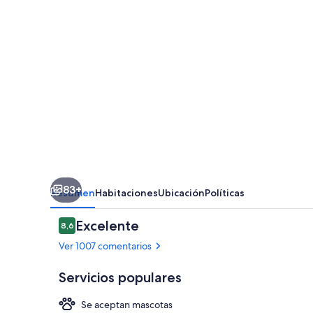
83+
Resumen
Habitaciones
Ubicación
Políticas
Comentarios
Excelente
8,6
8,6 de 10
Ver 1007 comentarios
Servicios populares
Se aceptan mascotas