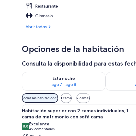
Restaurante
Habitación su
Gimnasio
Abrir todos
Opciones de la habitación
Consulta la disponibilidad para estas fec
Consulta la disponibilidad para esta noche, ago 7 - 
Consulta la d
Esta noche
ago 7 - ago 8
Filtros
Todas las habitaciones
1 cama
2 camas
disponibles
Abrir
Una habitación de hotel con un
para
10
Habitación superior con 2 camas individuales, 1
todas
las
cama de matrimonio con sofá cama
las
habitaciones
Excelente
8,8
fotos
8,8 de 10
(49 comentarios)
49 comentarios
de