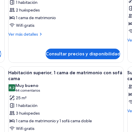
1 habitación
Habitación
H
2 huéspedes
ejecutiva,
s
1 cama de matrimonio
1
1
Wifi gratis
cama
c
de
d
Más
Ver más detalles
matrimonio
detalles
m
M
Ve
de
de
c
Habitación
de
s
d
Consultar precios y disponibilidad
ejecutiva,
Ha
c
1
su
cama
(
1
 y cortinas opacas
Abrir
Una habitación de hotel con una cama g
A
de
9
ca
Habitación superior, 1 cama de matrimonio con sofá
Su
todas
t
matrimonio
de
cama
c
las
ma
la
Muy bueno
co
8,2
fotos
f
8,2 de 10
(44 comentarios)
44 comentarios
so
de
d
25 m²
ca
Habitación
S
(P
1 habitación
superior,
ej
M
Ve
3 huéspedes
de
1
1
1 cama de matrimonio y 1 sofá cama doble
de
cama
c
Su
Wifi gratis
de
d
ej