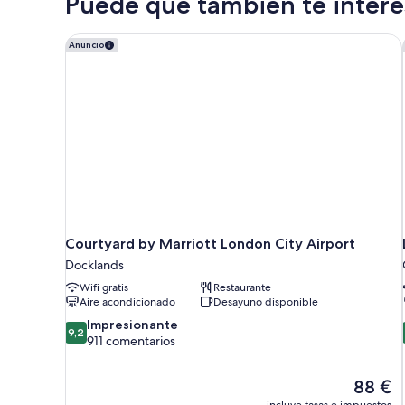
Puede que también te interes
cama
de
matrimonio
Courtyard by Marriott London City Airport
Anuncio
con
sofá
cama
Courtyard by Marriott London City Airport
Docklands
Wifi gratis
Restaurante
Aire acondicionado
Desayuno disponible
9.2
Impresionante
9,2
sobre
911 comentarios
10,
Impresionante,
El
88 €
911 comentarios
precio
incluye tasas e impuestos