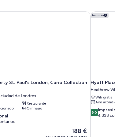
rty St. Paul's London, Curio Collection By Hilton
Hyatt Place London 
Anuncio
rty St. Paul's London, Curio Collection
Hyatt Place London
Heathrow Villages
a ciudad de Londres
Wifi gratis
Aire acondicionado
Restaurante
icionado
Gimnasio
9.0
Impresionante
9,0
sobre
4.333 comentarios
onal
10,
entarios
Impresionante,
El
188 €
4.333 comentarios
,
precio
incluye tasas e impuestos