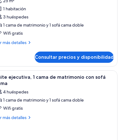
25 m²
abitación
1 habitación
uperior,
3 huéspedes
1 cama de matrimonio y 1 sofá cama doble
ama
Wifi gratis
e
atrimonio
ás
r más detalles
talles
on
ofá
Consultar precios y disponibilidad
bitación
ama
perior,
Premium)
rande, un sofá, una mesita, un escritorio y un televisor.
brir
Habitación de hotel con cama, escritorio, tele
9
ma
ite ejecutiva, 1 cama de matrimonio con sofá
odas
ama
trimonio
s
4 huéspedes
n
otos
fá
1 cama de matrimonio y 1 sofá cama doble
e
ma
Wifi gratis
uite
remium)
ecutiva,
ás
r más detalles
talles
ama
ite
e
ecutiva,