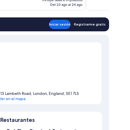
rios
actual
Del 23 ago al 24 ago
es
de
188 €
Iniciar sesión
Registrarme gratis
113 Lambeth Road, London, England, SE1 7LS
Ver en el mapa
Mapa
Restaurantes