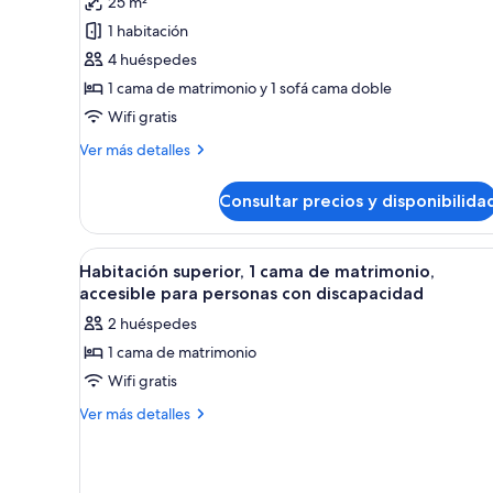
25 m²
Habitación
1 habitación
superior
4 huéspedes
con
1 cama de matrimonio y 1 sofá cama doble
2
Wifi gratis
camas
individuales,
Más
Ver más detalles
detalles
1
de
cama
Consultar precios y disponibilida
Habitación
de
superior
matrimonio
con
Abrir
Minibar, caja fuerte, escritorio
4
2
Habitación superior, 1 cama de matrimonio,
con
todas
camas
accesible para personas con discapacidad
sofá
individuales,
las
cama
2 huéspedes
1
fotos
cama
1 cama de matrimonio
de
de
Wifi gratis
Habitación
matrimonio
con
superior,
Más
Ver más detalles
sofá
detalles
1
cama
de
cama
Habitación
de
superior,