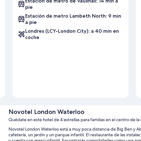
Estación de metro de Vauxhall: 14 min a
pie
Estación de metro Lambeth North: 9 min
a pie
Londres (LCY-London City): a 40 min en
coche
Novotel London Waterloo
Quédate en este hotel de 4 estrellas para familias en el centro de la
Novotel London Waterloo está a muy poca distancia de Big Ben y Ab
cafetería, un jardín y un parque infantil. El restaurante de las inst
y cuenta con menú infantil. Encontrarás comodidades como una zona r