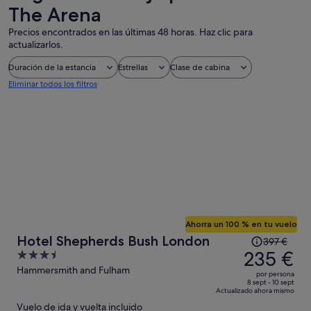
The Arena
Precios encontrados en las últimas 48 horas. Haz clic para
actualizarlos.
Duración de la estancia
Estrellas
Clase de cabina
Eliminar todos los filtros
Ahorra un 100 % en tu vuelo
El
Hotel Shepherds Bush London
397 €
precio
235 €
3.5
era
out
Hammersmith and Fulham
por persona
de
of
8 sept - 10 sept
Actualizado ahora mismo
397 €,
5
Vuelo de ida y vuelta incluido