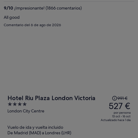
de
690 €
9
/
10
¡Impresionante! (1866 comentarios)
por
All good
persona
Comentario del 6 de ago de 2026
El
Hotel Riu Plaza London Victoria
991 €
precio
527 €
4
era
out
London City Centre
por persona
de
of
13 oct - 16 oct
Actualizado hace 1 día
991 €,
5
Vuelo de ida y vuelta incluido
ahora
De Madrid (MAD) a Londres (LHR)
es