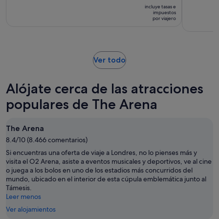
precio
duración
incluye tasas e
es
impuestos
de
por viajero
de
la
128 €
actividad
por
es
viajero
de
Se
Ver todo
5 horas
abre
en
Alójate cerca de las atracciones
una
pestaña
populares de The Arena
nueva
The Arena
8.4/10 (8.466 comentarios)
Si encuentras una oferta de viaje a Londres, no lo pienses más y
visita el O2 Arena, asiste a eventos musicales y deportivos, ve al cine
o juega a los bolos en uno de los estadios más concurridos del
mundo, ubicado en el interior de esta cúpula emblemática junto al
Támesis.
Leer menos
Ver alojamientos