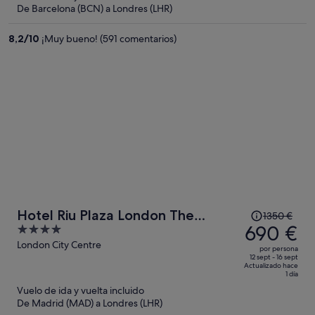
ahora
De Barcelona (BCN) a Londres (LHR)
es
de
8,2
/
10
¡Muy bueno! (591 comentarios)
235 €
por
persona
El
Hotel Riu Plaza London The
1350 €
precio
690 €
4
Westminster
era
out
London City Centre
por persona
de
of
12 sept - 16 sept
Actualizado hace
1350 €,
5
1 día
ahora
Vuelo de ida y vuelta incluido
es
De Madrid (MAD) a Londres (LHR)