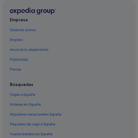
Hoteles cerca de O2 Arena
Hoteles de 5 estrellas en Canary Wharf
Hoteles cerca de Pista de patinaje sobre hielo Ice Rink
Empresa
Canary Wharf
Quiénes somos
Hoteles con spa en Canary Wharf
Empleo
Hoteles cerca de Auditorio Troxy
Anuncia tu alojamiento
Hoteles con restaurante en Canary Wharf
Publicidad
Marriott Hotels & Resorts en Canary Wharf
Prensa
Hoteles boutique en Canary Wharf
Hoteles baratos en Canary Wharf
Búsquedas
Q Apartments hoteles en Canary Wharf
Viajes a España
Hoteles que aceptan mascotas en Canary Wharf
Hoteles en España
Canning Town hoteles
Alquileres vacacionales España
Peninsula hoteles
Paquetes de viaje a España
Hoteles para familias en Canary Wharf
Vuelos baratos en España
Hoteles para ir de compras en Canary Wharf