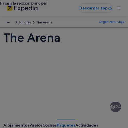
Pasar a la sección principal
Descargar app
Organiza tu viaje
Londres
The Arena
The Arena
Fotos
de
The
24
Arena
Alojamientos
Vuelos
Coches
Paquetes
Actividades