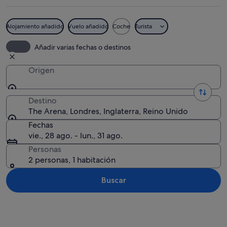
Alojamiento añadido
Vuelo añadido
Coche
Turista
Un estadio moderno con un diseño arqui
Añadir varias fechas o destinos
Origen
Destino
The Arena, Londres, Inglaterra, Reino Unido
Fechas
vie., 28 ago. - lun., 31 ago.
Personas
2 personas, 1 habitación
Buscar
Ver mapa