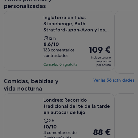
y
1 día
personalizadas
el
actual
Inglaterra en 1 día: Stonehenge, Bath, Stratford-upon-Avon 
Recorrido 
Inglaterra en 1 día:
es
Stonehenge, Bath,
de
Stratford-upon-Avon y los
34 €
Cotswolds
La
12 h
por
8.6
8,6/10
duración
adulto
El
109 €
sobre
133 comentarios
de
precio
contrastados
10
la
incluye tasas e
es
impuestos
con
actividad
Cancelación gratuita
por adulto
de
133
es
109 €
comentarios
de
por
Comidas, bebidas y
Ver las 56 actividades
12 horas
adulto
vida nocturna
Londres: Recorrido tradicional del té de la tarde en autocar 
Cruceros p
Londres: Recorrido
tradicional del té de la tarde
en autocar de lujo
La
2 h
10.0
10/10
duración
El
88 €
sobre
4 comentarios de
de
precio