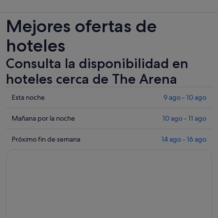
Mejores ofertas de
hoteles
Consulta la disponibilidad en
hoteles cerca de The Arena
Comprueba
Esta noche
9 ago - 10 ago
los
precios
Comprueba
Mañana por la noche
10 ago - 11 ago
cerca
los
de
precios
Comprueba
Próximo fin de semana
14 ago - 16 ago
The
cerca
los
Arena
de
precios
para
The
cerca
esta
Arena
de
noche,
para
The
9
mañana
Arena
ago
por
para