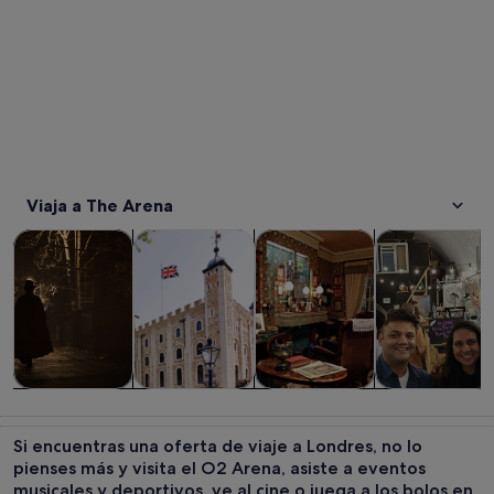
Viaja a The Arena
Se abre en una pestaña nue
Se abre en una pesta
Visitas guiadas y excursiones de un día
Historia y cultura
Visitas privadas y personaliza
Comidas, bebid
Visitas guiadas
Historia y
Visitas
Comidas,
y excursiones
cultura
privadas y
bebidas y vida
Si encuentras una oferta de viaje a Londres, no lo
de un día
personalizadas
nocturna
pienses más y visita el O2 Arena, asiste a eventos
musicales y deportivos, ve al cine o juega a los bolos en