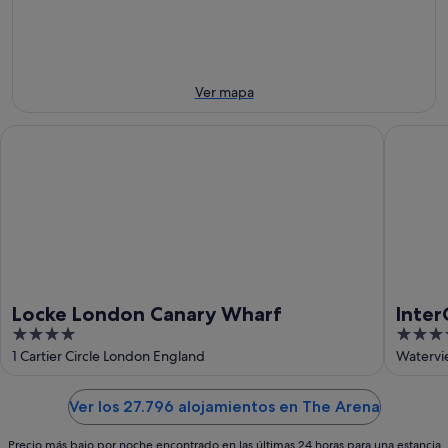
-
la
el
10
noche,
próximo
ago
10
fin
ago
de
-
semana,
Ver mapa
11
14
ago
ago
Locke London Canary Wharf
InterCon
-
16
ago
Locke London Canary Wharf
Inter
4
5
IHG
out
out
1 Cartier Circle London England
Watervi
of
of
5
5
Ver los 27.796 alojamientos en The Arena
Precio más bajo por noche encontrado en las últimas 24 horas para una estancia