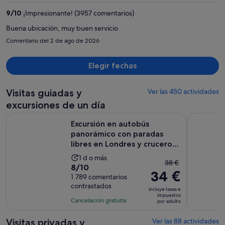
de
9
/
10
¡Impresionante! (3957 comentarios)
527 €
por
Buena ubicación, muy buen servicio
persona
Comentario del 2 de ago de 2026
Elegir fechas
Visitas guiadas y
Ver las 450 actividades
excursiones de un día
Excursión en autobús panorámico con paradas libres en Lond
Castillo d
Excursión en autobús
panorámico con paradas
libres en Londres y crucero
por...
La
1 d o más
El
38 €
8.0
8/10
duración
34 €
precio
sobre
1.789 comentarios
de
anterior
contrastados
10
la
incluye tasas e
era
impuestos
con
actividad
Cancelación gratuita
por adulto
de
1789
es
38 €
comentarios
de
Visitas privadas y
Ver las 88 actividades