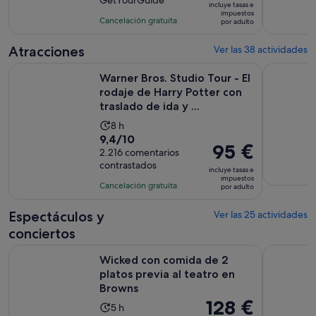
GetYourGuide
10
la
incluye tasas e
es
impuestos
con
actividad
Cancelación gratuita
por adulto
de
4
es
88 €
comentarios
de
Atracciones
Ver las 38 actividades
por
2 horas
Warner Bros. Studio Tour - El rodaje de Harry Potter con tras
El London 
adulto
Warner Bros. Studio Tour - El
rodaje de Harry Potter con
traslado de ida y ...
La
8 h
9.4
9,4/10
duración
El
95 €
sobre
2.216 comentarios
de
precio
contrastados
10
la
incluye tasas e
es
impuestos
con
actividad
Cancelación gratuita
por adulto
de
2216
es
95 €
comentarios
de
Espectáculos y
Ver las 25 actividades
por
8 horas
conciertos
adulto
S
Wicked con comida de 2 platos previa al teatro en Browns
Londres: A
Wicked con comida de 2
platos previa al teatro en
Browns
El
128 €
La
5 h