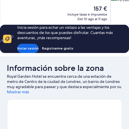
Excepcional,
10,
El
157 €
2.915 comentarios
Excelente
precio
incluye tasas e impuestos
73 coment
actual
Del 10 ago al 11 ago
es
Inicia sesión para echar un vistazo a las ventajas y los
de
descuentos de los que puedes disfrutar. Cuantas más
157 €
aventuras, ¡más recompensas!
Iniciar sesión
Registrarme gratis
Información sobre la zona
Royal Garden Hotel se encuentra cerca de una estación de
metro de Centro de la ciudad de Londres, un barrio de Londres
muy agradable para pasear y que destaca especialmente por su
gran variedad de tiendas. Además de visitar lugares
Mostrar más
emblemáticos como Palacio de Kensington y Palacio de
Buckingham, puedes rodearte de naturaleza en Hyde Park.
¿Viajas con niños? Pues tienes que llevarlos a London Eye, ¡se lo
pasarán en grande! También puedes aprovechar para ver algún
partido o evento en Estadio de fútbol Wembley Stadium. Los
huéspedes destacan la ubicación de este hotel por la
proximidad de varios atractivos turísticos. Si te mueves en