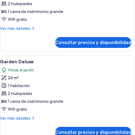
Classic
2 huéspedes
Double
1 cama de matrimonio grande
Wifi gratis
Más
Ver más detalles
detalles
de
Consultar precios y disponibilidad
Classic
Double
Abrir
Una habitación de hotel moderna con un
5
Garden Deluxe
todas
Vistas al jardín
las
24 m²
fotos
de
1 habitación
Garden
2 huéspedes
Deluxe
1 cama de matrimonio grande
Wifi gratis
Más
Ver más detalles
detalles
de
Consultar precios y disponibilidad
Garden