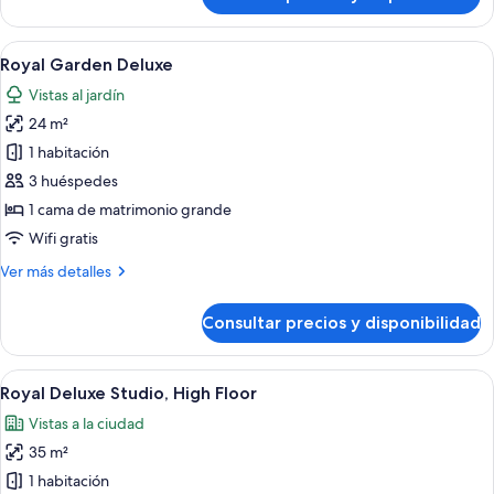
Royal
Deluxe
Double
Abrir
Una habitación de hotel con dos cama
5
Royal Garden Deluxe
todas
Vistas al jardín
las
24 m²
fotos
de
1 habitación
Royal
3 huéspedes
Garden
1 cama de matrimonio grande
Deluxe
Wifi gratis
Más
Ver más detalles
detalles
de
Consultar precios y disponibilidad
Royal
Garden
Deluxe
Abrir
Una habitación de hotel moderna con un
5
Royal Deluxe Studio, High Floor
todas
Vistas a la ciudad
las
35 m²
fotos
de
1 habitación