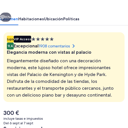
Hotel
erior
Siguiente
117+
Resumen
Habitaciones
Ubicación
Políticas
Alojamiento
Lujo
VIP Access
de
Excepcional
1908 comentarios
9,4
5.0 estrellas
Elegancia moderna con vistas al palacio
Elegantemente diseñado con una decoración
moderna, este lujoso hotel ofrece impresionantes
vistas del Palacio de Kensington y de Hyde Park.
Habitación Deluxe con 2 camas individu
Disfruta de la comodidad de las tiendas, los
restaurantes y el transporte público cercanos, junto
con un delicioso piano bar y desayuno continental.
El
300 €
precio
incluye tasas e impuestos
actual
Del 6 sept al 7 sept
es