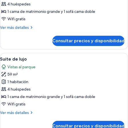
Royal
4 huéspedes
Deluxe
1 cama de matrimonio grande y 1 sofá cama doble
Studio,
Wifi gratis
High
Más
Ver más detalles
Floor
detalles
de
Consultar precios y disponibilidad
Royal
Deluxe
Studio,
Abrir
Una habitación de hotel con cama, sofá, 
6
High
Suite de lujo
todas
Floor
Vistas al parque
las
59 m²
fotos
de
1 habitación
Suite
4 huéspedes
de
1 cama de matrimonio grande y 1 sofá cama doble
lujo
Wifi gratis
Más
Ver más detalles
detalles
de
Consultar precios y disponibilidad
Suite