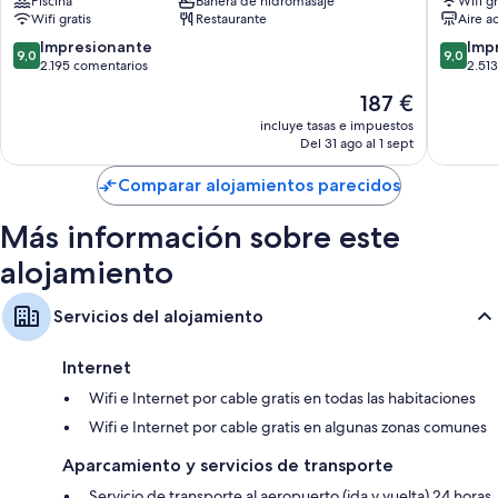
Piscina
Bañera de hidromasaje
Wifi gr
de
London
Wifi gratis
Restaurante
Aire a
la
Kensing
ciudad
Centro
9.0
9.0
Impresionante
Imp
9,0
9,0
de
de
sobre
sobre
2.195 comentarios
2.51
Londres
la
10,
10,
El
187 €
ciudad
Impresionante,
Impresi
precio
de
2.195 comentarios
2.513 c
incluye tasas e impuestos
actual
Del 31 ago al 1 sept
Londres
es
de
Comparar alojamientos parecidos
187 €
Más información sobre este
alojamiento
Servicios del alojamiento
Internet
Wifi e Internet por cable gratis en todas las habitaciones
Wifi e Internet por cable gratis en algunas zonas comunes
Aparcamiento y servicios de transporte
Servicio de transporte al aeropuerto (ida y vuelta) 24 horas