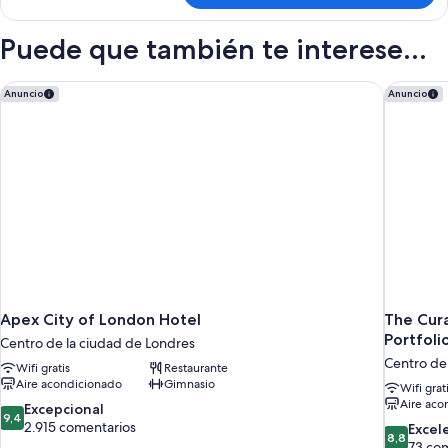
Deluxe
Puede que también te interese...
Apex City of London Hotel
The Cura
Anuncio
Anuncio
Apex City of London Hotel
The Cura
Portfoli
Centro de la ciudad de Londres
Centro de
Wifi gratis
Restaurante
Aire acondicionado
Gimnasio
Wifi grat
Aire aco
9.4
Excepcional
9,4
sobre
2.915 comentarios
8.8
Excel
8,8
10,
sobre
73 co