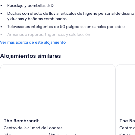
Reciclaje y bombillas LED
Duchas con efecto de lluvia, artículos de higiene personal de diseño
y duchas y bañeras combinadas
Televisiones inteligentes de 50 pulgadas con canales por cable
Armarios o roperos, frigoríficos y calefacción
Ver más acerca de este alojamiento
Alojamientos similares
The Rembrandt
The Bail
The
The
The Rembrandt
The Ba
Rembrandt
Bailey's
Centro de la ciudad de Londres
Centro d
Centro
Hotel