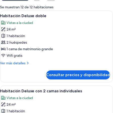
disponibles
para
Se muestran 12 de 12 habitaciones
las
Abrir
Habitación de hotel con una cama grand
5
Habitación Deluxe doble
habitaciones
todas
Vistas a la ciudad
las
24 m²
fotos
de
1 habitación
Habitación
2 huéspedes
Deluxe
1 cama de matrimonio grande
doble
Wifi gratis
Más
Ver más detalles
detalles
de
Consultar precios y disponibilidad
Habitación
Deluxe
doble
Abrir
Habitación de hotel con dos camas, un e
5
Habitación Deluxe con 2 camas individuales
todas
Vistas a la ciudad
las
24 m²
fotos
de
1 habitación