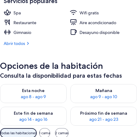
Servicios populares
de
300 €
Spa
Wifi gratis
Restaurante
Aire acondicionado
Gimnasio
Desayuno disponible
Abrir todos
Opciones de la habitación
Consulta la disponibilidad para estas fechas
Consulta la disponibilidad para esta noche, ago 8 - ago 9
Consulta la disponibilidad pa
Esta noche
Mañana
ago 8 - ago 9
ago 9 - ago 10
Consulta la disponibilidad para este fin de semana, ago 14 - a
Consulta la disponibilidad par
Este fin de semana
Próximo fin de semana
ago 14 - ago 16
ago 21 - ago 23
Filtros
Todas las habitaciones
1 cama
2 camas