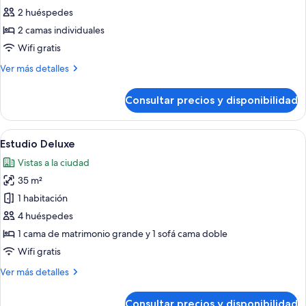
Habitación
2 huéspedes
Deluxe
2 camas individuales
con
Wifi gratis
2
Más
Ver más detalles
camas
detalles
individuales
de
Consultar precios y disponibilidad
Habitación
Deluxe
con
Abrir
Habitación de hotel moderna con una ca
5
2
Estudio Deluxe
todas
camas
Vistas a la ciudad
individuales
las
35 m²
fotos
de
1 habitación
Estudio
4 huéspedes
Deluxe
1 cama de matrimonio grande y 1 sofá cama doble
Wifi gratis
Más
Ver más detalles
detalles
de
Consultar precios y disponibilidad