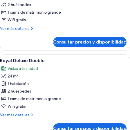
Habitación
2 huéspedes
Royal
1 cama de matrimonio grande
doble
Wifi gratis
Más
Ver más detalles
detalles
de
Consultar precios y disponibilidad
Habitación
Royal
doble
Abrir
Habitación de hotel moderna con una ca
5
Royal Deluxe Double
todas
Vistas a la ciudad
las
24 m²
fotos
de
1 habitación
Royal
2 huéspedes
Deluxe
1 cama de matrimonio grande
Double
Wifi gratis
Más
Ver más detalles
detalles
de
Consultar precios y disponibilidad