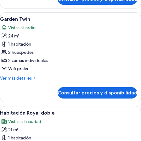
Estudio
Deluxe
Abrir
Habitación de hotel con dos camas, un
5
Garden Twin
todas
Vistas al jardín
las
24 m²
fotos
de
1 habitación
Garden
2 huéspedes
Twin
2 camas individuales
Wifi gratis
Más
Ver más detalles
detalles
de
Consultar precios y disponibilidad
Garden
Twin
Abrir
Una habitación de hotel moderna con u
5
Habitación Royal doble
todas
Vistas a la ciudad
las
21 m²
fotos
de
1 habitación