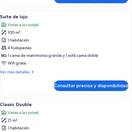
de
lujo
Abrir
Un dormitorio moderno con una cama gr
5
Suite de lujo
todas
Vistas a la ciudad
las
100 m²
fotos
de
1 habitación
Suite
4 huéspedes
de
1 cama de matrimonio grande y 1 sofá cama doble
lujo
Wifi gratis
Más
Ver más detalles
detalles
de
Consultar precios y disponibilidad
Suite
de
lujo
Abrir
Una habitación de hotel con cama, mesit
5
Classic Double
todas
Vistas a la ciudad
las
21 m²
fotos
de
1 habitación