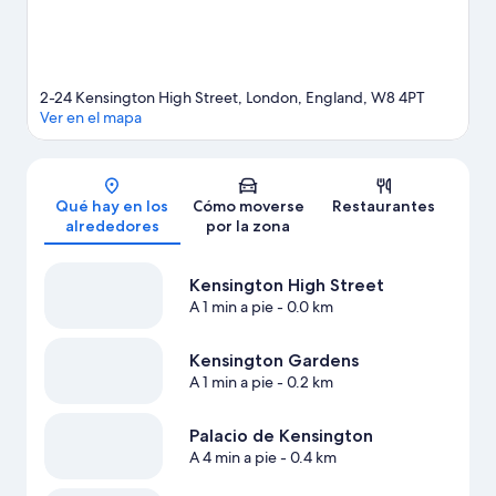
transporte público, desde aquí lo tendrás muy fácil: la Estación
de metro de High Street Kensington está a 4 minutos a pie y la
Estación de metro Queensway a 13 minutos.
Ver guía de viaje de
Londres
2-24 Kensington High Street, London, England, W8 4PT
Ver en el mapa
Mapa
Qué hay en los
Cómo moverse
Restaurantes
alrededores
por la zona
Kensington High Street
A 1 min a pie
- 0.0 km
Kensington Gardens
A 1 min a pie
- 0.2 km
Palacio de Kensington
A 4 min a pie
- 0.4 km