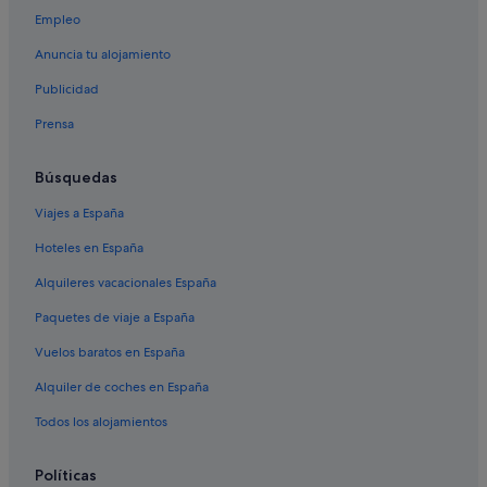
Empleo
Hoteles baratos en Bibury
Anuncia tu alojamiento
Hoteles de 5 estrellas en Mánchester
Publicidad
Hoteles de negocios en Mánchester
Prensa
Hoteles en la playa en Londres
Hoteles de lujo en Londres
Búsquedas
Apartamentos en Londres
Viajes a España
Hoteles que aceptan mascotas en Londres
Hoteles en España
Hoteles para familias en Cambridge
Alquileres vacacionales España
Wembley hoteles
Paquetes de viaje a España
Mánchester hoteles
Vuelos baratos en España
Hoteles con piscina en Bournemouth
Alquiler de coches en España
B&B en Londres
Hoteles LGTBQIA en Londres
Todos los alojamientos
Brístol hoteles
Políticas