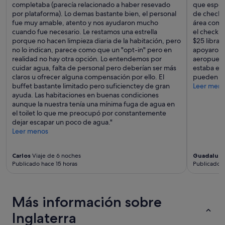
completaba (parecía relacionado a haber resevado
que esper
por plataforma). Lo demas bastante bien, el personal
de check i
fue muy amable, atento y nos ayudaron mucho
área común
cuando fue necesario. Le restamos una estrella
el check i
porque no hacen limpieza diaria de la habitación, pero
$25 libras
no lo indican, parece como que un "opt-in" pero en
apoyaron e
realidad no hay otra opción. Lo entendemos por
aeropuerto
cuidar agua, falta de personal pero deberían ser más
estaba en
claros u ofrecer alguna compensación por ello. El
pueden re
buffet bastante limitado pero suficienctey de gran
Leer men
ayuda. Las habitaciones en buenas condiciones
aunque la nuestra tenía una mínima fuga de agua en
el toilet lo que me preocupó por constantemente
dejar escapar un poco de agua."
Leer menos
Carlos
Viaje de 6 noches
Guadalup
Publicado hace 15 horas
Publicado h
Más información sobre
Inglaterra