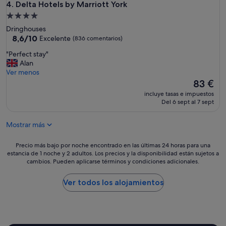
Delta Hotels by Marriott York
4. Delta Hotels by Marriott York
t
a
Alojamiento
x
de
Dringhouses
i
4.0 estrellas
8.6
8,6/10
Excelente
(836 comentarios)
p
sobre
a
"
"Perfect stay"
10,
r
P
Alan
Excelente,
a
e
Ver menos
(836 comentarios)
l
r
El
83 €
l
f
precio
incluye tasas e impuestos
e
e
actual
Del 6 sept al 7 sept
g
c
es
a
t
de
r
Mostrar más
s
83 €
"
t
a
Precio
Precio más bajo por noche encontrado en las últimas 24 horas para una
y
estancia de 1 noche y 2 adultos. Los precios y la disponibilidad están sujetos a
más
cambios. Pueden aplicarse términos y condiciones adicionales.
"
bajo
por
noche
Ver todos los alojamientos
encontrado
en
las
últimas