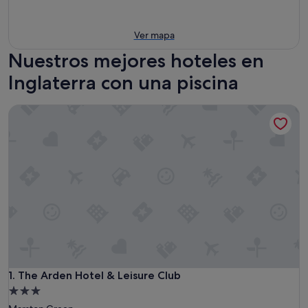
Ver mapa
Nuestros mejores hoteles en
Inglaterra con una piscina
The Arden Hotel & Leisure Club
The Arden Hotel & Leisure Club
1. The Arden Hotel & Leisure Club
Alojamiento
de