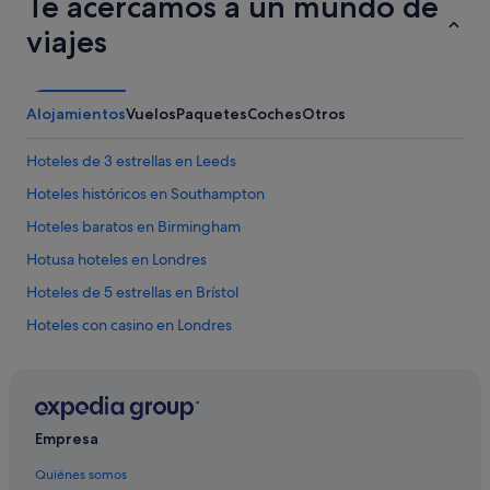
Te acercamos a un mundo de
viajes
Alojamientos
Vuelos
Paquetes
Coches
Otros
Hoteles de 3 estrellas en Leeds
Hoteles históricos en Southampton
Hoteles baratos en Birmingham
Hotusa hoteles en Londres
Hoteles de 5 estrellas en Brístol
Hoteles con casino en Londres
Hoteles boutique en York
Hoteles con restaurante en Londres
Hoteles baratos en Brístol
Empresa
Hoteles románticos en Doncaster
Quiénes somos
Hoteles baratos en Londres