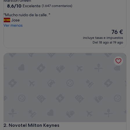
Marston Green
3.0 estrellas
8.6
8,6/10
Excelente
(1.647 comentarios)
sobre
"
"Mucho ruido de la calle. "
10,
M
Jose
Excelente,
u
Ver menos
(1.647 comentarios)
c
El
76 €
h
precio
incluye tasas e impuestos
o
actual
Del 18 ago al 19 ago
r
es
u
de
Novotel Milton Keynes
i
76 €
d
o
d
e
l
a
c
a
l
l
e
.
"
Novotel Milton Keynes
2. Novotel Milton Keynes