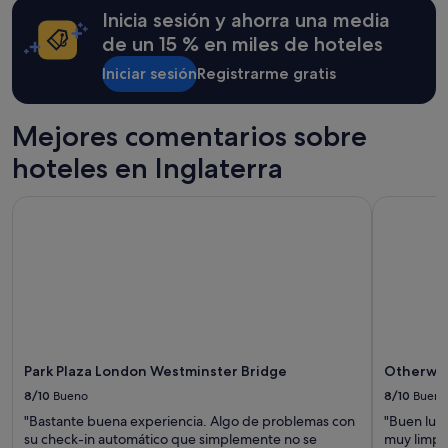
24 horas
Inicia sesión y ahorra una media
para
una
de un 15 % en miles de hoteles
estancia
Iniciar sesión
Registrarme gratis
de
1 noche
y
2 adultos.
Mejores comentarios sobre
Los
hoteles en Inglaterra
precios
y
la
Park Plaza London Westminster Bridge
Otherwand
disponibilidad
están
sujetos
a
cambios.
Pueden
aplicarse
términos
y
Park Plaza London Westminster Bridge
Otherwan
condiciones
8/10
Bueno
8/10
Bueno
adicionales.
"Bastante buena experiencia. Algo de problemas con
"Buen luga
su check-in automático que simplemente no se
muy limpi