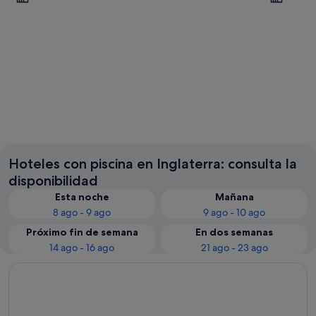
Londres
Mánche
Hoteles con piscina en Inglaterra: consulta la
disponibilidad
Esta noche
Mañana
8 ago - 9 ago
9 ago - 10 ago
Próximo fin de semana
En dos semanas
14 ago - 16 ago
21 ago - 23 ago