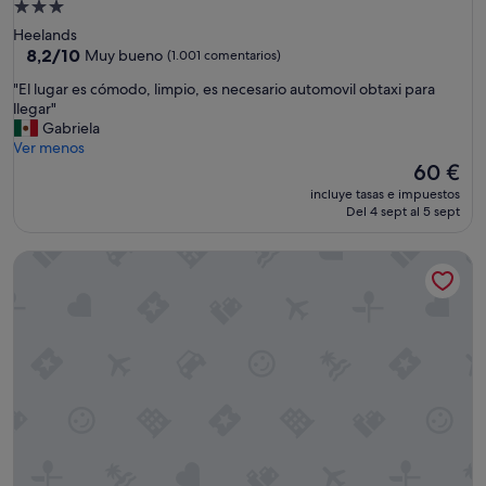
Alojamiento
de
Heelands
3.0 estrellas
8.2
8,2/10
Muy bueno
(1.001 comentarios)
sobre
"
"El lugar es cómodo, limpio, es necesario automovil obtaxi para
10,
E
llegar"
Muy
l
Gabriela
bueno,
l
Ver menos
(1.001 comentarios)
u
El
60 €
g
precio
incluye tasas e impuestos
a
actual
Del 4 sept al 5 sept
r
es
e
de
The Mill Hotel & Spa
s
60 €
c
ó
m
o
d
o
,
l
i
m
p