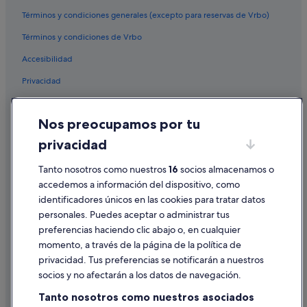
Hoteles de golf en Londres
Términos y condiciones generales (excepto para reservas de Vrbo)
Hoteles con spa en Oxford
Términos y condiciones de Vrbo
Hoteles con todo incluido en Mánchester
Accesibilidad
Hoteles para familias en Londres
Privacidad
Barcelo hoteles en Londres
Hoteles románticos en Bournemouth
Cookies
Nos preocupamos por tu
Liverpool hoteles
Condiciones de uso
privacidad
Hoteles boutique en Oxford
Información legal/contacto
Hoteles baratos en Southampton
Pautas sobre el contenido y cómo denunciar contenido
Tanto nosotros como nuestros
16
socios almacenamos o
accedemos a información del dispositivo, como
Hoteles para familias en Oxford
identificadores únicos en las cookies para tratar datos
Ayuda
Hoteles con piscina en Londres
personales. Puedes aceptar o administrar tus
Ayuda
Hoteles para familias en Mánchester
preferencias haciendo clic abajo o, en cualquier
momento, a través de la página de la política de
Hoteles con wifi en Londres
Cancelar un vuelo
privacidad. Tus preferencias se notificarán a nuestros
Hoteles baratos en Northampton
Cancelar una reserva de hotel o de un alquiler vacacional
socios y no afectarán a los datos de navegación.
Hoteles de 5 estrellas en Londres
Plazos de reembolso
Tanto nosotros como nuestros asociados