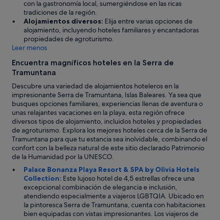
con la gastronomía local, sumergiéndose en las ricas
e
tradiciones de la región.
o
Alojamientos diversos:
Elija entre varias opciones de
u
alojamiento, incluyendo hoteles familiares y encantadoras
r
propiedades de agroturismo.
s
Leer menos
t
a
Encuentra magníficos hoteles en la Serra de
y
Tramuntana
e
Descubre una variedad de alojamientos hoteleros en la
v
impresionante Serra de Tramuntana, Islas Baleares. Ya sea que
e
busques opciones familiares, experiencias llenas de aventura o
n
unas relajantes vacaciones en la playa, esta región ofrece
m
diversos tipos de alojamiento, incluidos hoteles y propiedades
o
de agroturismo. Explora los mejores hoteles cerca de la Serra de
r
Tramuntana para que tu estancia sea inolvidable, combinando el
e
confort con la belleza natural de este sitio declarado Patrimonio
e
de la Humanidad por la UNESCO.
n
j
Palace Bonanza Playa Resort & SPA by Olivia Hotels
o
Collection:
Este lujoso hotel de 4,5 estrellas ofrece una
y
excepcional combinación de elegancia e inclusión,
a
atendiendo especialmente a viajeros LGBTQIA. Ubicado en
b
la pintoresca Serra de Tramuntana, cuenta con habitaciones
l
bien equipadas con vistas impresionantes. Los viajeros de