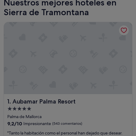
Nuestros mejores hoteles en
Sierra de Tramontana
Aubamar Palma Resort
Aubamar Palma Resort
1. Aubamar Palma Resort
Alojamiento
de
Palma de Mallorca
5.0 estrellas
9.2
9,2/10
Impresionante
(543 comentarios)
sobre
"
"Tanto la habitación como el personal han dejado que desear.
10,