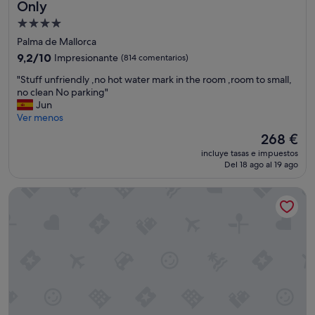
Only
e
c
Alojamiento
i
de
Palma de Mallorca
a
4.0 estrellas
9.2
9,2/10
Impresionante
(814 comentarios)
b
sobre
a
"
"Stuff unfriendly ,no hot water mark in the room ,room to small,
10,
.
S
no clean No parking"
Impresionante,
L
t
Jun
(814 comentarios)
a
u
Ver menos
d
f
u
El
268 €
f
c
precio
incluye tasas e impuestos
u
h
actual
Del 18 ago al 19 ago
n
a
es
f
t
de
tent Playa de Palma
r
e
268 €
i
n
e
í
n
a
d
u
l
n
y
a
,
e
n
n
o
l