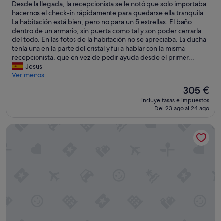
T
Desde la llegada, la recepcionista se le notó que solo importaba
Impresionante,
a
hacernos el check-in rápidamente para quedarse ella tranquila.
(543 comentarios)
n
La habitación está bien, pero no para un 5 estrellas. El baño
t
dentro de un armario, sin puerta como tal y son poder cerrarla
o
del todo. En las fotos de la habitación no se apreciaba. La ducha
l
tenía una en la parte del cristal y fui a hablar con la misma
a
recepcionista, que en vez de pedir ayuda desde el primer...
h
Jesus
a
Ver menos
b
El
305 €
i
precio
incluye tasas e impuestos
t
actual
Del 23 ago al 24 ago
a
es
c
de
Hotel ROC Illetas & SPA
i
305 €
ó
n
c
o
m
o
e
l
p
e