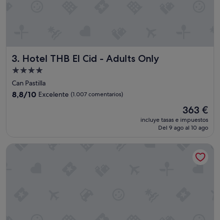
D
e
s
d
e
l
Hotel THB El Cid - Adults Only
3. Hotel THB El Cid - Adults Only
a
l
Alojamiento
l
de
Can Pastilla
e
4.0 estrellas
8.8
g
8,8/10
Excelente
(1.007 comentarios)
sobre
a
El
363 €
10,
d
precio
Excelente,
a
incluye tasas e impuestos
actual
Del 9 ago al 10 ago
(1.007 comentarios)
,
es
l
de
a
Bonanza Park Hotel by Olivia Hotels Collection
363 €
r
e
c
e
p
c
i
o