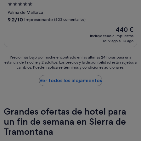
l
a
Alojamiento
a
t
de
r
Palma de Mallorca
m
!
5.0 estrellas
9.2
9,2/10
Impresionante
o
(803 comentarios)
!
sobre
s
El
!
440 €
10,
p
precio
l
Impresionante,
incluye tasas e impuestos
h
actual
a
Del 9 ago al 10 ago
(803 comentarios)
e
es
p
r
de
r
e
440 €
o
Precio
Precio más bajo por noche encontrado en las últimas 24 horas para una
w
estancia de 1 noche y 2 adultos. Los precios y la disponibilidad están sujetos a
p
más
a
cambios. Pueden aplicarse términos y condiciones adicionales.
i
bajo
s
e
por
r
d
noche
Ver todos los alojamientos
e
a
encontrado
l
d
en
a
e
las
x
s
últimas
i
h
24 horas
Grandes ofertas de hotel para
n
e
para
g
un fin de semana en Sierra de
r
una
,
m
estancia
a
Tramontana
o
de
n
s
1 noche
d