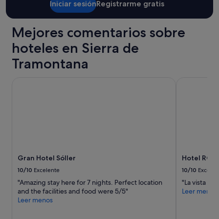
Iniciar sesión
Registrarme gratis
gratis.
c
tarifa
t
estándar.
a
Mejores comentarios sobre
t
i
hoteles en Sierra de
o
n
Tramontana
s
.
Gran Hotel Sóller
Hotel ROC I
A
s
p
e
c
i
a
l
t
Gran Hotel Sóller
Hotel ROC I
h
10/10
Excelente
10/10
Excelen
a
n
"Amazing stay here for 7 nights. Perfect location
"La vista y l
k
and the facilities and food were 5/5"
Leer menos
y
Leer menos
o
u