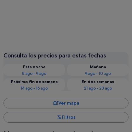
Alcúdia
Pollenç
Consulta los precios para estas fechas
Esta noche
Mañana
8 ago - 9 ago
9 ago - 10 ago
Próximo fin de semana
En dos semanas
14 ago - 16 ago
21 ago - 23 ago
Ver mapa
Filtros