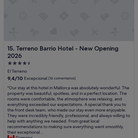
a
"
p
,
i
q
t
u
a
e
l
e
i
n
t
v
y
e
Terreno Barrio Hotel - New Opening 2026
15. Terreno Barrio Hotel - New Opening
a
z
n
2026
d
d
e
Alojamiento
t
p
de
h
El Terreno
e
e
4.5 estrellas
9.4
d
9,4/10
Excepcional
(16 comentarios)
r
sobre
i
e
"
"Our stay at this hotel in Mallorca was absolutely wonderful. The
10,
r
s
O
property was beautiful, spotless, and in a perfect location. The
Excepcional,
a
o
u
rooms were comfortable, the atmosphere was relaxing, and
(16 comentarios)
y
r
r
everything exceeded our expectations. A special thank you to
u
t
s
the front desk team, who made our stay even more enjoyable.
d
h
t
They were incredibly friendly, professional, and always willing to
a
a
a
help with anything we needed. From great local
d
s
y
recommendations to making sure everything went smoothly,
e
e
a
their exceptional...
s
v
t
Damiano