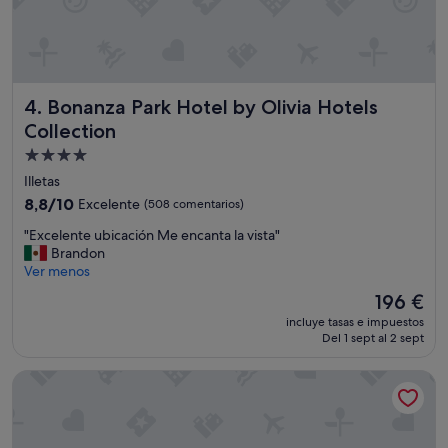
n
i
s
t
a
Bonanza Park Hotel by Olivia Hotels Collection
s
4. Bonanza Park Hotel by Olivia Hotels
e
Collection
l
Alojamiento
e
n
de
Illetas
o
4.0 estrellas
8.8
8,8/10
Excelente
(508 comentarios)
t
sobre
ó
"
"Excelente ubicación Me encanta la vista"
10,
q
E
Brandon
Excelente,
u
x
Ver menos
(508 comentarios)
e
c
El
196 €
s
e
precio
o
incluye tasas e impuestos
l
actual
l
Del 1 sept al 2 sept
e
es
o
n
de
i
Palace Bonanza Playa Resort & SPA by Olivia Hotels Collecti
t
196 €
m
e
p
u
o
b
r