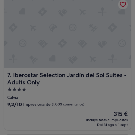
t
236 €
r
a
n
q
u
i
l
a
.
L
a
h
a
Iberostar Selection Jardín del Sol Suites - Adults Only
7. Iberostar Selection Jardín del Sol Suites -
b
Adults Only
i
t
Alojamiento
a
de
Calvia
c
4.0 estrellas
i
9.2
9,2/10
Impresionante
(1.003 comentarios)
ó
sobre
El
315 €
n
10,
precio
e
Impresionante,
incluye tasas e impuestos
actual
s
Del 31 ago al 1 sept
(1.003 comentarios)
es
t
de