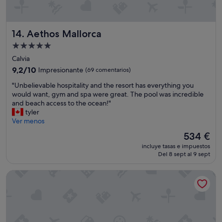
m
a
t
r
o
c
s
Aethos Mallorca
14. Aethos Mallorca
o
m
n
Alojamiento
a
l
de
l
Calvia
a
l
5.0 estrellas
9.2
9,2/10
Impresionante
(69 comentarios)
m
,
sobre
i
n
"
"Unbelievable hospitality and the resort has everything you
10,
s
o
U
would want, gym and spa were great. The pool was incredible
Impresionante,
m
c
n
and beach access to the ocean!"
(69 comentarios)
a
l
b
tyler
r
e
e
Ver menos
e
a
l
c
El
534 €
n
i
e
precio
N
incluye tasas e impuestos
e
p
actual
Del 8 sept al 9 sept
o
v
c
es
p
a
i
de
a
Terreno Barrio Hotel - New Opening 2026
b
o
534 €
r
l
n
k
e
i
i
h
s
n
o
t
g
s