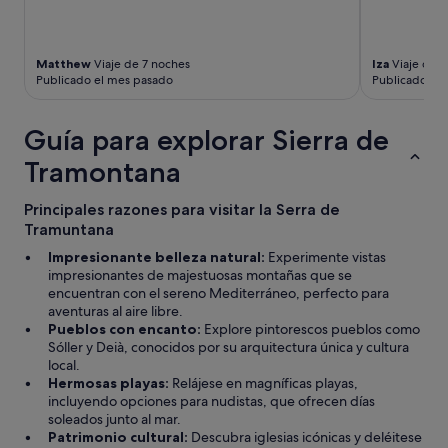
t
o
t
Matthew
Viaje de 7 noches
Iza
Viaje de 4
h
Publicado el mes pasado
Publicado ha
e
f
r
Guía para explorar Sierra de
o
n
Tramontana
t
d
Principales razones para visitar la Serra de
e
Tramuntana
s
k
Impresionante belleza natural:
Experimente vistas
t
impresionantes de majestuosas montañas que se
e
encuentran con el sereno Mediterráneo, perfecto para
a
aventuras al aire libre.
m
Pueblos con encanto:
Explore pintorescos pueblos como
,
Sóller y Deià, conocidos por su arquitectura única y cultura
w
local.
h
Hermosas playas:
Relájese en magníficas playas,
o
incluyendo opciones para nudistas, que ofrecen días
m
soleados junto al mar.
a
Patrimonio cultural:
Descubra iglesias icónicas y deléitese
d