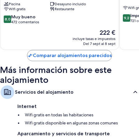
Playa
Piscina
Desayuno incluido
Adults
Wifi gr
Wifi gratis
Restaurante
–
Only
9.2
Adults
Torreno
Imp
8.0
Muy bueno
9,2
8,0
sobre
Only
721 
sobre
472 comentarios
10,
16+
10,
El
222 €
Impresi
Torrenova
Muy
precio
721 com
bueno,
incluye tasas e impuestos
actual
Del 7 sept al 8 sept
472 comentarios
es
de
Comparar alojamientos parecidos
222 €
Más información sobre este
alojamiento
Servicios del alojamiento
Internet
Wifi gratis en todas las habitaciones
Wifi gratis disponible en algunas zonas comunes
Aparcamiento y servicios de transporte