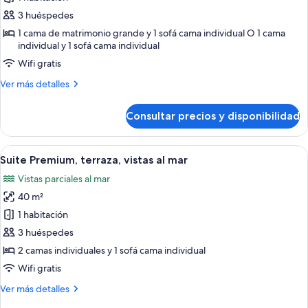
Suite
3 huéspedes
junior,
1 cama de matrimonio grande y 1 sofá cama individual O 1 cama
vistas
individual y 1 sofá cama individual
al
Wifi gratis
mar
Más
Ver más detalles
(Superior)
detalles
de
Consultar precios y disponibilidad
Suite
junior,
vistas
Abrir
Un jacuzzi y sillones de descanso en un
9
al
Suite Premium, terraza, vistas al mar
todas
mar
Vistas parciales al mar
(Superior)
las
40 m²
fotos
de
1 habitación
Suite
3 huéspedes
Premium,
2 camas individuales y 1 sofá cama individual
terraza,
Wifi gratis
vistas
Más
Ver más detalles
al
detalles