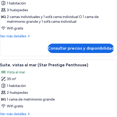
de
1 habitación
Suite
3 huéspedes
junior,
2 camas individuales y 1 sofá cama individual O 1 cama de
vistas
matrimonio grande y 1 sofá cama individual
al
Wifi gratis
mar
Más
Ver más detalles
(Star
detalles
Prestige)
de
Consultar precios y disponibilidad
Suite
junior,
vistas
Abrir
Un área de piscina moderna al aire lib
7
al
Suite, vistas al mar (Star Prestige Penthouse)
todas
mar
Vista al mar
(Star
las
Prestige)
35 m²
fotos
de
1 habitación
Suite,
2 huéspedes
vistas
1 cama de matrimonio grande
al
Wifi gratis
mar
Más
Ver más detalles
(Star