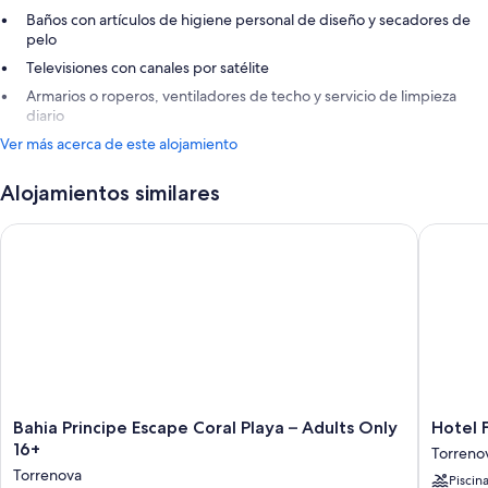
Baños con artículos de higiene personal de diseño y secadores de
pelo
Televisiones con canales por satélite
Armarios o roperos, ventiladores de techo y servicio de limpieza
diario
Ver más acerca de este alojamiento
Alojamientos similares
Bahia Principe Escape Coral Playa – Adults Only 16+
Hotel Fl
Bahia
Hotel
Bahia Principe Escape Coral Playa – Adults Only
Hotel 
Principe
Florida
16+
Torreno
Escape
Magaluf
Torrenova
Piscin
Coral
-