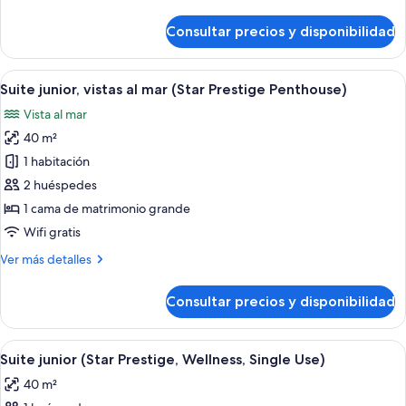
detalles
Prestige
de
Consultar precios y disponibilidad
Penthouse)
Suite,
vistas
al
Abrir
Habitación de hotel con cama, banco, m
6
mar
Suite junior, vistas al mar (Star Prestige Penthouse)
todas
(Star
Vista al mar
Prestige
las
Penthouse)
40 m²
fotos
de
1 habitación
Suite
2 huéspedes
junior,
1 cama de matrimonio grande
vistas
Wifi gratis
al
Más
Ver más detalles
mar
detalles
(Star
de
Consultar precios y disponibilidad
Prestige
Suite
junior,
Penthouse)
vistas
Abrir
Un dormitorio moderno con cama, mesi
5
al
Suite junior (Star Prestige, Wellness, Single Use)
todas
mar
40 m²
(Star
las
Prestige