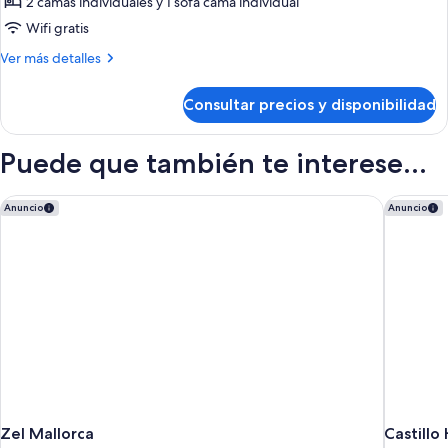
2 camas individuales y 1 sofá cama individual
al
Wifi gratis
mar
Más
Ver más detalles
detalles
de
Consultar precios y disponibilidad
Suite,
vistas
al
Puede que también te interese...
mar
Zel Mallorca
Castillo 
Anuncio
Anuncio
Zel Mallorca
Castillo