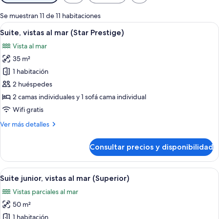
disponibles
para
Se muestran 11 de 11 habitaciones
las
Abrir
Una sala moderna con un sofá, una mes
5
Suite, vistas al mar (Star Prestige)
habitaciones
todas
Vista al mar
las
35 m²
fotos
de
1 habitación
Suite,
2 huéspedes
vistas
2 camas individuales y 1 sofá cama individual
al
Wifi gratis
mar
Más
Ver más detalles
(Star
detalles
Prestige)
de
Consultar precios y disponibilidad
Suite,
vistas
al
Abrir
Habitación de hotel moderna con una 
5
mar
Suite junior, vistas al mar (Superior)
todas
(Star
Vistas parciales al mar
Prestige)
las
50 m²
fotos
de
1 habitación