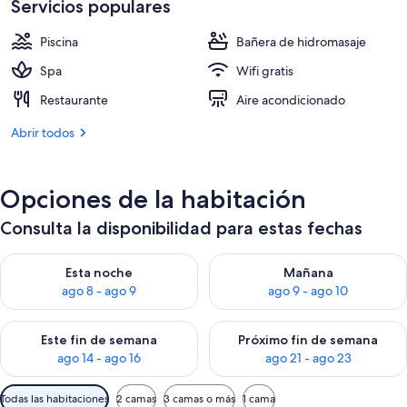
es
Servicios populares
de
315 €
Piscina
Bañera de hidromasaje
Spa
Wifi gratis
Restaurante
Aire acondicionado
Abrir todos
Opciones de la habitación
Consulta la disponibilidad para estas fechas
Consulta la disponibilidad para esta noche, ago 8 - ago 9
Consulta la disponibilidad pa
Esta noche
Mañana
ago 8 - ago 9
ago 9 - ago 10
Consulta la disponibilidad para este fin de semana, ago 14 - a
Consulta la disponibilidad par
Este fin de semana
Próximo fin de semana
ago 14 - ago 16
ago 21 - ago 23
Filtros
Todas las habitaciones
2 camas
3 camas o más
1 cama