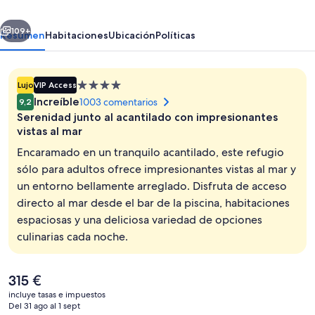
del
erior
Siguiente
Sol
109+
Resumen
Habitaciones
Ubicación
Políticas
Suites
-
Alojamiento
Lujo
VIP Access
Adults
de
Increíble
1003 comentarios
9,2
Only
4.0 estrellas
Serenidad junto al acantilado con impresionantes
vistas al mar
Encaramado en un tranquilo acantilado, este refugio
sólo para adultos ofrece impresionantes vistas al mar y
Salón ejecutivo
un entorno bellamente arreglado. Disfruta de acceso
directo al mar desde el bar de la piscina, habitaciones
espaciosas y una deliciosa variedad de opciones
culinarias cada noche.
El
315 €
precio
incluye tasas e impuestos
actual
Del 31 ago al 1 sept