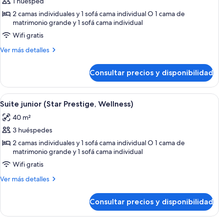
1 huésped
fotos
Penthouse)
de
2 camas individuales y 1 sofá cama individual O 1 cama de
matrimonio grande y 1 sofá cama individual
Suite
Wifi gratis
junior
(Star
Más
Ver más detalles
Prestige,
detalles
de
Wellness,
Consultar precios y disponibilidad
Suite
Single
junior
Use)
(Star
Abrir
Un dormitorio moderno con cama, mesi
5
Prestige,
Suite junior (Star Prestige, Wellness)
todas
Wellness,
40 m²
Single
las
Use)
3 huéspedes
fotos
de
2 camas individuales y 1 sofá cama individual O 1 cama de
matrimonio grande y 1 sofá cama individual
Suite
Wifi gratis
junior
(Star
Más
Ver más detalles
Prestige,
detalles
de
Wellness)
Consultar precios y disponibilidad
Suite
junior