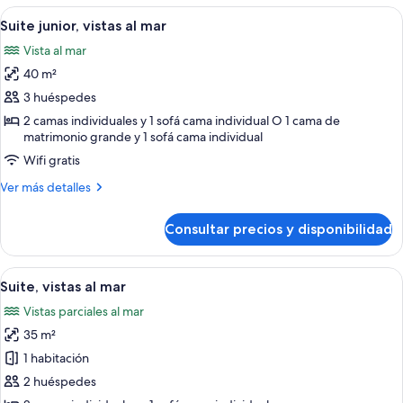
(Star
Abrir
Habitación de hotel moderna con una 
5
Prestige,
Suite junior, vistas al mar
todas
Wellness)
Vista al mar
las
40 m²
fotos
de
3 huéspedes
Suite
2 camas individuales y 1 sofá cama individual O 1 cama de
matrimonio grande y 1 sofá cama individual
junior,
vistas
Wifi gratis
al
Más
Ver más detalles
mar
detalles
de
Consultar precios y disponibilidad
Suite
junior,
vistas
Abrir
Habitación de hotel con una cama gra
5
al
Suite, vistas al mar
todas
mar
Vistas parciales al mar
las
35 m²
fotos
de
1 habitación
Suite,
2 huéspedes
vistas