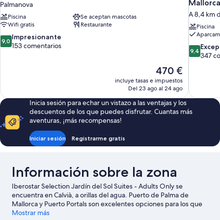
Mallorc
Palmanova
A 8,4 km d
Piscina
Se aceptan mascotas
Wifi gratis
Restaurante
Piscina
Aparcami
9.0
Impresionante
9,0
sobre
153 comentarios
9.4
Excep
9,4
10,
sobre
347 c
Impresionante,
10,
El
470 €
153 comentarios
Excepcion
precio
incluye tasas e impuestos
347 comen
actual
Del 23 ago al 24 ago
es
Inicia sesión para echar un vistazo a las ventajas y los
de
descuentos de los que puedes disfrutar. Cuantas más
470 €
aventuras, ¡más recompensas!
Iniciar sesión
Registrarme gratis
Información sobre la zona
Iberostar Selection Jardín del Sol Suites - Adults Only se
encuentra en Calvià, a orillas del agua. Puerto de Palma de
Mallorca y Puerto Portals son excelentes opciones para los que
buscan unas vacaciones activas, pero si prefieres sumergirte en
Mostrar más