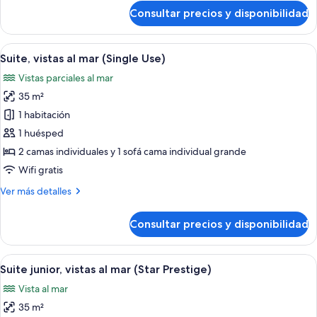
mar
de
Consultar precios y disponibilidad
Suite
Premium,
terraza,
Abrir
Habitación de hotel con una cama gra
5
vistas
Suite, vistas al mar (Single Use)
todas
al
Vistas parciales al mar
mar
las
35 m²
fotos
de
1 habitación
Suite,
1 huésped
vistas
2 camas individuales y 1 sofá cama individual grande
al
Wifi gratis
mar
Más
Ver más detalles
(Single
detalles
Use)
de
Consultar precios y disponibilidad
Suite,
vistas
al
Abrir
Una sala moderna con un sofá, un silló
5
mar
Suite junior, vistas al mar (Star Prestige)
todas
(Single
Vista al mar
Use)
las
35 m²
fotos