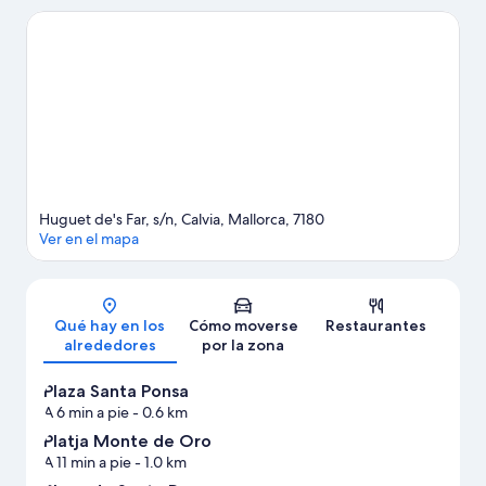
la naturaleza, Playa de Santa Ponsa y Playa de Palma Nova son lo
que necesitas. ¿Te apetece disfrutar de un evento especial?
Puedes consultar el calendario de Club de tenis Tennis Academy
Mallorca o Estadio Mallorca Son Moix. Tendrás oportunidad de
disfrutar del agua realizando actividades como esquí acuático,
windsurf o vela, pero también podrás vivir grandes aventuras
practicando las rutas a pie o en bicicleta en las inmediaciones.
Ver guía de viaje de Calvià
Huguet de's Far, s/n, Calvia, Mallorca, 7180
Ver en el mapa
Mapa
Qué hay en los
Cómo moverse
Restaurantes
alrededores
por la zona
Plaza Santa Ponsa
A 6 min a pie
- 0.6 km
Platja Monte de Oro
A 11 min a pie
- 1.0 km