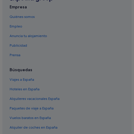
Empresa
Hoteles cerca de Club de tenis Tennis Academy Mallorca
Quiénes somos
Casas privadas de vacaciones en Es Capdellà
Empleo
Albergues en Galilea
Apartoteles en Calvià
Anuncia tu alojamiento
Albergues en Es Capdellà
Publicidad
Hoteles Globales en Calvià
Prensa
Hoteles con todo incluido en Palmanova
Búsquedas
Barcelo hoteles en Calvià
Viajes a España
Iberostar hoteles en Calvià
Hoteles en España
Bahia Principe hoteles en Calvià
Hoteles con spa en Calvià
Alquileres vacacionales España
Nh Hotels en Calvià
Paquetes de viaje a España
Vuelos baratos en España
Alquiler de coches en España