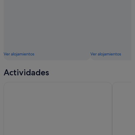
Ver alojamientos
Ver alojamientos
Actividades
Recorrido turístico por la ciudad de Palma de Mallorca con 
Excursión 