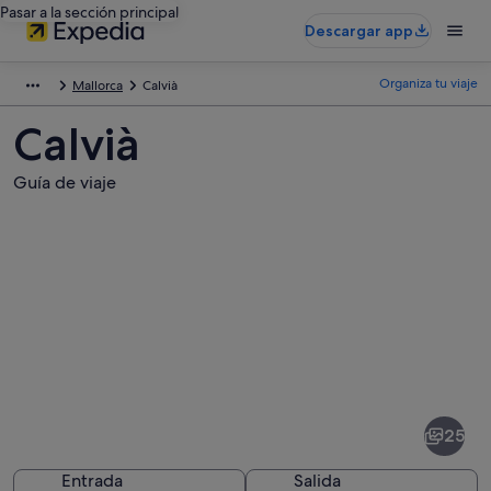
Pasar a la sección principal
Descargar app
Organiza tu viaje
Mallorca
Calvià
Calvià
Guía de viaje
Fotos
de
Calvià
25
Entrada
Salida