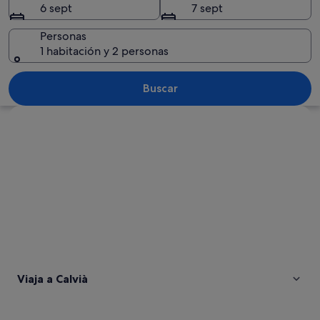
6 sept
7 sept
Personas
1 habitación y 2 personas
Un paisaje costero con aguas turquesas 
Buscar
Ver mapa
Viaja a Calvià