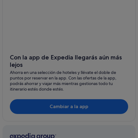
Sol de Mallorca
Costa de la Calma hoteles
Costa de la Calma
Hoteles de 5 estrellas en Palmanova
Occidental hoteles en Palmanova
Es Capdellà
Hoteles con todo incluido en Calvià
Badia de Palma
Palma de Mallorca hoteles
Ses Rotes Velles
Pensiones en Es Capdellà
Con la app de Expedia llegarás aún más
Son Ferrer
lejos
Villas en Calvià
Ahorra en una selección de hoteles y llévate el doble de
Hoteles de 5 estrellas en Calvià
Son Vida
puntos por reservar en la app. Con las ofertas de la app,
Albergues en Calvià
podrás ahorrar y viajar más mientras gestionas todo tu
Portals Vells
itinerario estés donde estés.
Hoteles de 3 estrellas en Calvià
Sa Porrassa
Hoteles históricos en Palmanova
Cambiar a la app
Melia hoteles en Palmanova
Apartoteles en Costa de la Calma
Hoteles Globales en Palmanova
Hoteles baratos en Calvià