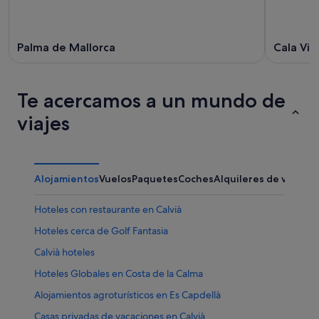
Palma de Mallorca
Cala Vin
Te acercamos a un mundo de
viajes
Alojamientos
Vuelos
Paquetes
Coches
Alquileres de vacaci
Hoteles con restaurante en Calvià
Hoteles cerca de Golf Fantasia
Calvià hoteles
Hoteles Globales en Costa de la Calma
Alojamientos agroturísticos en Es Capdellà
Casas privadas de vacaciones en Calvià