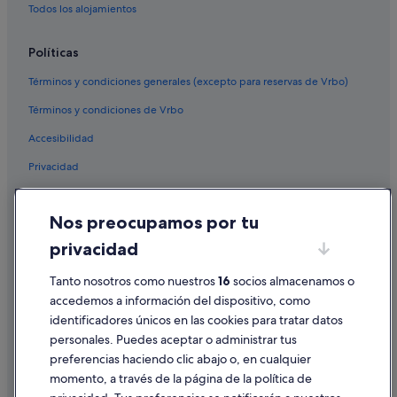
Todos los alojamientos
Políticas
Términos y condiciones generales (excepto para reservas de Vrbo)
Términos y condiciones de Vrbo
Accesibilidad
Privacidad
Cookies
Nos preocupamos por tu
Condiciones de uso
privacidad
Información legal/contacto
Pautas sobre el contenido y cómo denunciar contenido
Tanto nosotros como nuestros
16
socios almacenamos o
accedemos a información del dispositivo, como
identificadores únicos en las cookies para tratar datos
Ayuda
personales. Puedes aceptar o administrar tus
Ayuda
preferencias haciendo clic abajo o, en cualquier
momento, a través de la página de la política de
Cancelar un vuelo