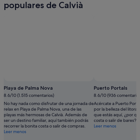
7
mañana
Calvià
populares de Calvià
ago
por
para
-
la
este
8
noche,
fin
ago
8
de
ago
semana,
-
7
9
ago
ago
-
9
ago
Playa de Palma Nova
Puerto Portals
8.6/10 (1.515 comentarios)
8.6/10 (936 comentario
No hay nada como disfrutar de una jornada de
Acércate a Puerto Porta
relax en Playa de Palma Nova, una de las
por la belleza del litora
playas más hermosas de Calvià. Además de
que estás aquí, ¿por qué
ser un destino familiar, aquí también podrás
costa o salir de bares?
recorrer la bonita costa o salir de compras.
Leer menos
Leer menos