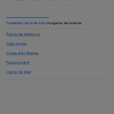
Trh Hoteles en Palmanova
Es Capdellà hoteles
Hoteles de 5 estrellas en Es Capdellà
Ciudades cerca de Calvià
Lugares de interés
Chalets en Calvià
Palma de Mallorca
Trh Hoteles en Calvià
Cala Vinyes
Apartamentos en Calvià
Melia hoteles en Calvià
Costa d'en Blanes
Iberostar hoteles en Costa de la Calma
Puigpunyent
Hoteles para bodas en Palmanova
Camp de Mar
Casas barco en Galilea
Estellencs
Hilton Hotels en Calvià
Andratx
Apartamentos en Costa de la Calma
Hoteles para bodas en Calvià
Galilea
Chalets en Es Capdellà
Génova
Complejos turísticos en Calvià