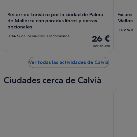
Recorrido turístico por la ciudad de Palma
Excursió
de Mallorca con paradas libres y extras
Mallorc
opcionales
El
82 %
de l
26 €
El
74 %
de los viajeros la recomienda
por adulto
Ver todas las actividades de Calvià
Ciudades cerca de Calvià