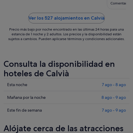
sept
Comentario d
al
2
Ver los 527 alojamientos en Calvià
sept
Precio más bajo por noche encontrado en las últimas 24 horas para una
estancia de 1 noche y 2 adultos. Los precios y la disponibilidad están
sujetos a cambios. Pueden aplicarse términos y condiciones adicionales.
Consulta la disponibilidad en
hoteles de Calvià
Comprueba
Esta noche
7 ago - 8 ago
los
precios
Comprueba
Mañana por la noche
8 ago - 9 ago
en
los
Calvià
precios
Comprueba
Este fin de semana
7 ago - 9 ago
para
en
los
esta
Calvià
precios
Alójate cerca de las atracciones
noche,
para
en