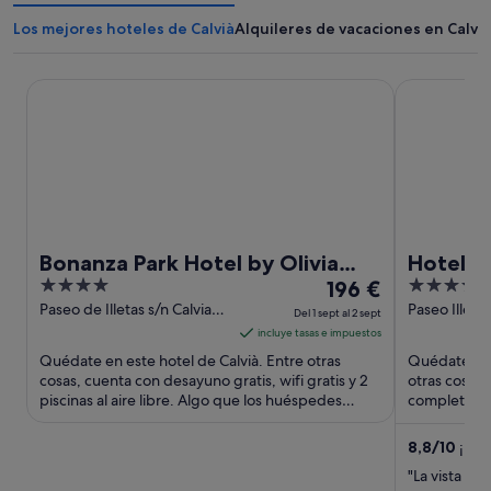
Los mejores hoteles de Calvià
Alquileres de vacaciones en Calvià
Bonanza Park Hotel by Olivia Hotels Collection
Hotel ROC I
Bonanza Park Hotel by Olivia
Hotel R
4
El
4
Hotels Collection
196 €
out
precio
out
Paseo de Illetas s/n Calvia
Paseo Illetas
Del 1 sept al 2 sept
Mallorca
Mallorca
of
es
of
incluye tasas e impuestos
5
de
5
Quédate en este hotel de Calvià. Entre otras
Quédate en e
196 €
cosas, cuenta con desayuno gratis, wifi gratis y 2
otras cosas,
piscinas al aire libre. Algo que los huéspedes
por
completo y 
destacan en los ...
que los hués
noche
del
8,8
/
10
¡Exce
1
"La vista y l