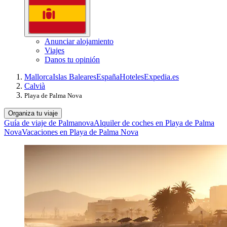
Anunciar alojamiento
Viajes
Danos tu opinión
Mallorca
Islas Baleares
España
Hoteles
Expedia.es
Calvià
Playa de Palma Nova
Organiza tu viaje
Guía de viaje de Palmanova
Alquiler de coches en Playa de Palma
Nova
Vacaciones en Playa de Palma Nova