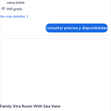
cama doble
familiar
Wifi gratis
Más
Ver más detalles
detalles
de
Consultar precios y disponibilidad
Habitación
familiar
Family Xtra Room With Sea View