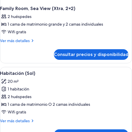
Family Room, Sea View (Xtra, 2+2)
2 huéspedes
1 cama de matrimonio grande y 2 camas individuales
Wifi gratis
Más
Ver más detalles
detalles
de
Consultar precios y disponibilidad
Family
Room,
Sea
Abrir
Habitación de hotel con una cama grande
6
View
Habitación (Sol)
todas
(Xtra,
20 m²
2+2)
las
1 habitación
fotos
de
2 huéspedes
Habitación
1 cama de matrimonio O 2 camas individuales
(Sol)
Wifi gratis
Más
Ver más detalles
detalles
de