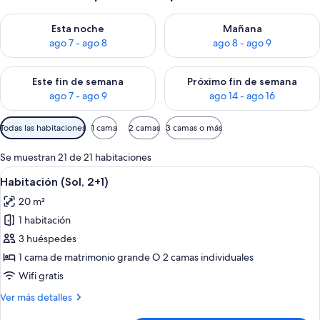
Consulta la disponibilidad para esta noche, ago 7 - ago 8
Consulta la disponibilidad pa
Esta noche
Mañana
ago 7 - ago 8
ago 8 - ago 9
Consulta la disponibilidad para este fin de semana, ago 7 - ag
Consulta la disponibilidad par
Este fin de semana
Próximo fin de semana
ago 7 - ago 9
ago 14 - ago 16
Filtros
Todas las habitaciones
1 cama
2 camas
3 camas o más
disponibles
para
Se muestran 21 de 21 habitaciones
las
Abrir
Habitación de hotel con una cama grande
6
Habitación (Sol, 2+1)
habitaciones
todas
20 m²
las
1 habitación
fotos
de
3 huéspedes
Habitación
1 cama de matrimonio grande O 2 camas individuales
(Sol,
Wifi gratis
2+1)
Más
Ver más detalles
detalles