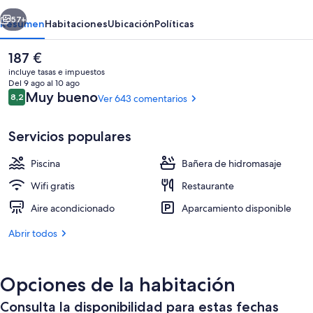
erior
Siguiente
57+
Resumen
Habitaciones
Ubicación
Políticas
El
187 €
precio
incluye tasas e impuestos
actual
Del 9 ago al 10 ago
es
Comentarios
Muy bueno
8,2
Ver 643 comentarios
8,2 de 10
de
187 €
Servicios populares
Piscina
Bañera de hidromasaje
Minibar, caja fuerte, cortinas opacas y 
Wifi gratis
Restaurante
Aire acondicionado
Aparcamiento disponible
Abrir todos
Opciones de la habitación
Consulta la disponibilidad para estas fechas