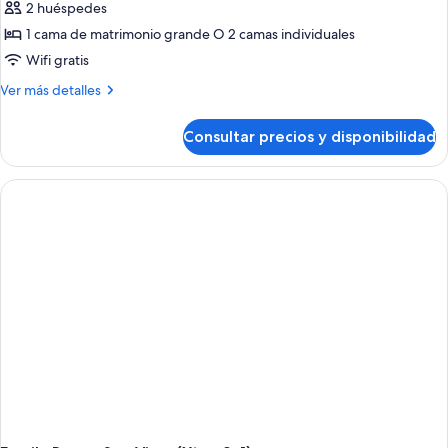
2 huéspedes
1 cama de matrimonio grande O 2 camas individuales
Wifi gratis
Más
Ver más detalles
detalles
de
Consultar precios y disponibilidad
Family
Xtra
Room
With
Sea
View