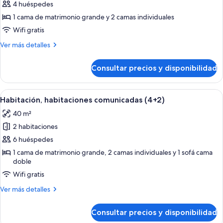
de
4 huéspedes
Habitación,
1 cama de matrimonio grande y 2 camas individuales
habitaciones
Wifi gratis
comunicadas
Más
Ver más detalles
detalles
de
Consultar precios y disponibilidad
Habitación,
habitaciones
comunicadas
Abrir
Habitación de hotel con dos camas, un 
5
Habitación, habitaciones comunicadas (4+2)
todas
40 m²
las
2 habitaciones
fotos
de
6 huéspedes
Habitación,
1 cama de matrimonio grande, 2 camas individuales y 1 sofá cama
doble
habitaciones
comunicadas
Wifi gratis
(4+2)
Más
Ver más detalles
detalles
de
Consultar precios y disponibilidad
Habitación,