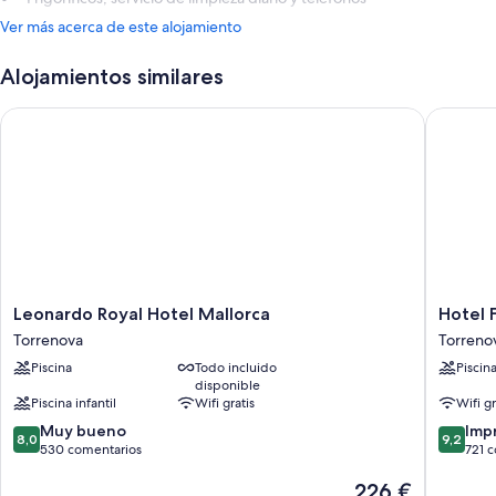
Ver más acerca de este alojamiento
Alojamientos similares
Leonardo Royal Hotel Mallorca
Hotel Fl
Leonardo
Hotel
Leonardo Royal Hotel Mallorca
Hotel 
Royal
Florida
Torrenova
Torreno
Hotel
Magaluf
Piscina
Todo incluido
Piscin
Mallorca
-
disponible
Torrenova
Adults
Piscina infantil
Wifi gratis
Wifi gr
Only
8.0
9.2
Muy bueno
Torreno
Imp
8,0
9,2
sobre
sobre
530 comentarios
721 
10,
10,
El
226 €
Muy
Impresi