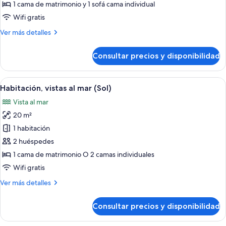
Habitación,
1 cama de matrimonio y 1 sofá cama individual
vistas
Wifi gratis
a
Más
Ver más detalles
la
detalles
piscina
de
Consultar precios y disponibilidad
Habitación,
(Sol,
vistas
2+1)
a
Abrir
Habitación de hotel con una cama grande
6
la
Habitación, vistas al mar (Sol)
todas
piscina
Vista al mar
(Sol,
las
2+1)
20 m²
fotos
de
1 habitación
Habitación,
2 huéspedes
vistas
1 cama de matrimonio O 2 camas individuales
al
Wifi gratis
mar
Más
Ver más detalles
(Sol)
detalles
de
Consultar precios y disponibilidad
Habitación,
vistas