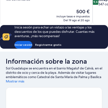
9,4
10,
sobre
347 c
Impresionante,
10,
El
500 €
153 comentarios
Excepcion
precio
incluye tasas e impuestos
347 comen
actual
Del 19 ago al 20 ago
es
Inicia sesión para echar un vistazo a las ventajas y los
de
descuentos de los que puedes disfrutar. Cuantas más
500 €
aventuras, ¡más recompensas!
Iniciar sesión
Registrarme gratis
Información sobre la zona
Sol Guadalupe se encuentra en el barrio Magaluf de Calvià, en el
distrito de ocio y cerca de la playa. Además de visitar lugares
emblemáticos como Catedral de Santa María de Palma y Basílica
de San Francisco de Asís, puedes darle un toque más activo a
Mostrar más
tus vacaciones en Puerto Portals y Puerto de Palma de Mallorca.
¿Viajas con niños? Si es así, una buena opción es llevarlos a
Parque de atracciones Katmandu Park. Tendrás oportunidad de
disfrutar del agua realizando actividades como kayak,
submarinismo o esnórquel, pero también podrás vivir grandes
aventuras practicando las rutas a pie o en bicicleta en las