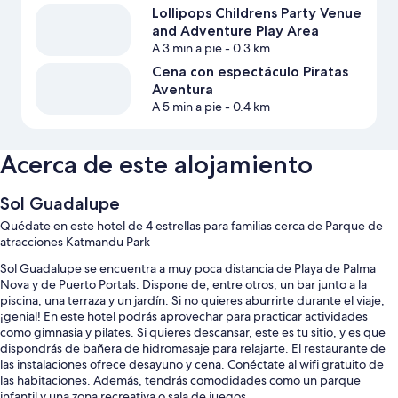
Lollipops Childrens Party Venue
and Adventure Play Area
A 3 min a pie
- 0.3 km
Cena con espectáculo Piratas
Aventura
A 5 min a pie
- 0.4 km
Acerca de este alojamiento
Sol Guadalupe
Quédate en este hotel de 4 estrellas para familias cerca de Parque de
atracciones Katmandu Park
Sol Guadalupe se encuentra a muy poca distancia de Playa de Palma
Nova y de Puerto Portals. Dispone de, entre otros, un bar junto a la
piscina, una terraza y un jardín. Si no quieres aburrirte durante el viaje,
¡genial! En este hotel podrás aprovechar para practicar actividades
como gimnasia y pilates. Si quieres descansar, este es tu sitio, y es que
dispondrás de bañera de hidromasaje para relajarte. El restaurante de
las instalaciones ofrece desayuno y cena. Conéctate al wifi gratuito de
las habitaciones. Además, tendrás comodidades como un parque
infantil y una zona recreativa o sala de juegos.