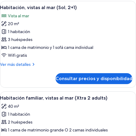
al
Abrir
Habitación de hotel con una cama grande
7
mar
Habitación, vistas al mar (Sol, 2+1)
todas
(Sol)
Vista al mar
las
20 m²
fotos
de
1 habitación
Habitación,
3 huéspedes
vistas
1 cama de matrimonio y 1 sofá cama individual
al
Wifi gratis
mar
Más
Ver más detalles
(Sol,
detalles
2+1)
de
Consultar precios y disponibilidad
Habitación,
vistas
al
Abrir
Minibar, caja fuerte, cortinas opacas y 
4
mar
Habitación familiar, vistas al mar (Xtra 2 adults)
todas
(Sol,
40 m²
2+1)
las
1 habitación
fotos
de
2 huéspedes
Habitación
1 cama de matrimonio grande O 2 camas individuales