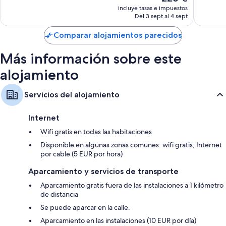
precio
bueno,
721 com
incluye tasas e impuestos
actual
530 comentarios
Del 3 sept al 4 sept
es
de
Comparar alojamientos parecidos
226 €
Más información sobre este
alojamiento
Servicios del alojamiento
Internet
Wifi gratis en todas las habitaciones
Disponible en algunas zonas comunes: wifi gratis; Internet
por cable (5 EUR por hora)
Aparcamiento y servicios de transporte
Aparcamiento gratis fuera de las instalaciones a 1 kilómetro
de distancia
Se puede aparcar en la calle.
Aparcamiento en las instalaciones (10 EUR por día)