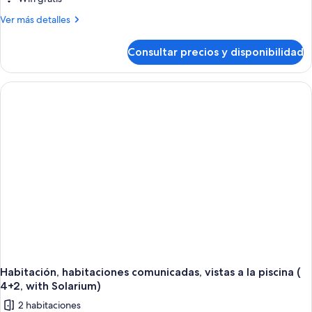
Más
Ver más detalles
detalles
de
Consultar precios y disponibilidad
Habitación,
habitaciones
comunicadas,
vistas
a
la
piscina
(with
Solarium)
Habitación, habitaciones comunicadas, vistas a la piscina (
4+2, with Solarium)
2 habitaciones