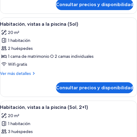
de
Consultar precios y disponibilidad
Habitación
(Sol,
2+1)
Abrir
Habitación de hotel con una cama grande
8
Habitación, vistas a la piscina (Sol)
todas
20 m²
las
1 habitación
fotos
de
2 huéspedes
Habitación,
1 cama de matrimonio O 2 camas individuales
vistas
Wifi gratis
a
Más
Ver más detalles
la
detalles
piscina
de
Consultar precios y disponibilidad
Habitación,
(Sol)
vistas
a
Abrir
Habitación de hotel con una cama grande
8
la
Habitación, vistas a la piscina (Sol, 2+1)
todas
piscina
20 m²
(Sol)
las
1 habitación
fotos
de
3 huéspedes