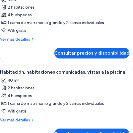
(Xtra,
las
2+1)
2 habitaciones
fotos
de
4 huéspedes
Habitación
1 cama de matrimonio grande y 2 camas individuales
familiar,
Wifi gratis
vistas
Más
Ver más detalles
al
detalles
mar
de
Consultar precios y disponibilidad
Habitación
(Xtra,
familiar,
2+2)
vistas
Abrir
Habitación de hotel con dos camas, un 
5
al
Habitación, habitaciones comunicadas, vistas a la piscina
todas
mar
40 m²
(Xtra,
las
2+2)
2 habitaciones
fotos
de
4 huéspedes
Habitación,
1 cama de matrimonio grande y 2 camas individuales
habitaciones
Wifi gratis
comunicadas,
Más
Ver más detalles
vistas
detalles
a
de