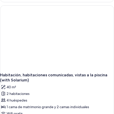
habitaciones
comunicadas
(4+2)
Habitación, habitaciones comunicadas, vistas a la piscina
(with Solarium)
40 m²
2 habitaciones
4 huéspedes
1 cama de matrimonio grande y 2 camas individuales
Wifi gratis