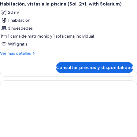
Habitación, vistas a la piscina (Sol, 2+1, with Solarium)
20 m²
1 habitación
3 huéspedes
1 cama de matrimonio y 1 sofá cama individual
Wifi gratis
Más
Ver más detalles
detalles
de
Consultar precios y disponibilidad
Habitación,
vistas
a
la
piscina
(Sol,
2+1,
with
Solarium)