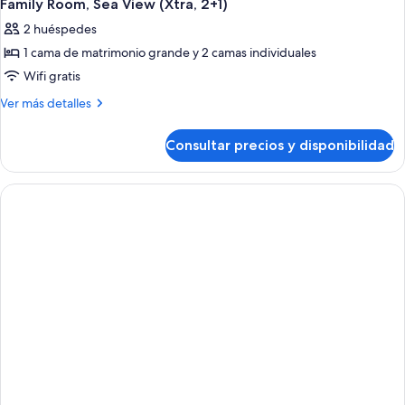
Family Room, Sea View (Xtra, 2+1)
2 huéspedes
1 cama de matrimonio grande y 2 camas individuales
Wifi gratis
Más
Ver más detalles
detalles
de
Consultar precios y disponibilidad
Family
Room,
Sea
View
(Xtra,
2+1)