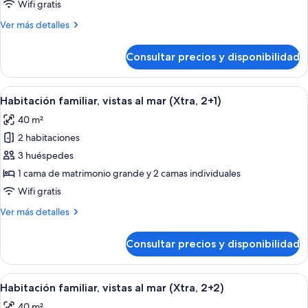
familiar,
Wifi gratis
vistas
Más
Ver más detalles
al
detalles
mar
de
Consultar precios y disponibilidad
Habitación
(Xtra
familiar,
2
vistas
Abrir
Minibar, caja fuerte, cortinas opacas y 
adults)
4
al
Habitación familiar, vistas al mar (Xtra, 2+1)
todas
mar
40 m²
(Xtra
las
2
2 habitaciones
fotos
adults)
de
3 huéspedes
Habitación
1 cama de matrimonio grande y 2 camas individuales
familiar,
Wifi gratis
vistas
Más
Ver más detalles
al
detalles
mar
de
Consultar precios y disponibilidad
Habitación
(Xtra,
familiar,
2+1)
vistas
Abrir
Minibar, caja fuerte, cortinas opacas y 
4
al
Habitación familiar, vistas al mar (Xtra, 2+2)
todas
mar
40 m²