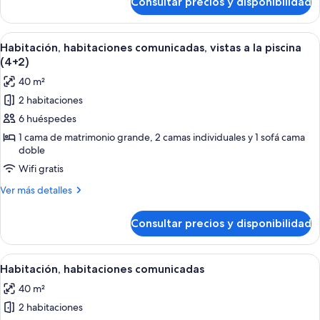
Consultar precios y disponibilidad
Habitación,
la
habitaciones
piscina
comunicadas,
Abrir
Habitación de hotel con dos camas, un 
5
vistas
Habitación, habitaciones comunicadas, vistas a la piscina
todas
a
(4+2)
la
las
40 m²
piscina
fotos
2 habitaciones
de
6 huéspedes
Habitación,
habitaciones
1 cama de matrimonio grande, 2 camas individuales y 1 sofá cama
doble
comunicadas,
Wifi gratis
vistas
a
Más
Ver más detalles
la
detalles
de
piscina
Consultar precios y disponibilidad
Habitación,
(4+2)
habitaciones
comunicadas,
Abrir
Habitación de hotel con dos camas, un 
5
vistas
Habitación, habitaciones comunicadas
todas
a
40 m²
la
las
piscina
2 habitaciones
fotos
(4+2)