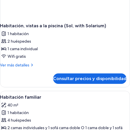
Habitación, vistas a la piscina (Sol, with Solarium)
1 habitación
2 huéspedes
1 cama individual
Wifi gratis
Más
Ver más detalles
detalles
de
Consultar precios y disponibilidad
Habitación,
vistas
a
Abrir
Habitación de hotel con cama, televisor
7
la
Habitación familiar
todas
piscina
40 m²
(Sol,
las
with
1 habitación
fotos
Solarium)
de
4 huéspedes
Habitación
2 camas individuales y 1 sofá cama doble O 1 cama doble y 1 sofá