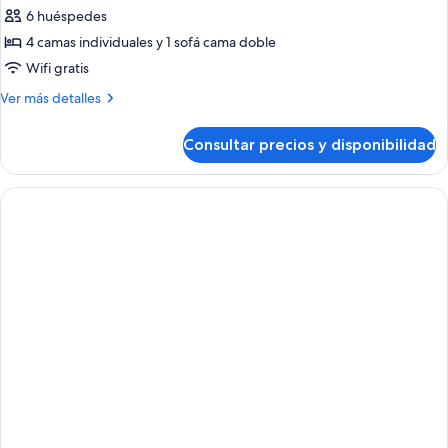
6 huéspedes
4 camas individuales y 1 sofá cama doble
Wifi gratis
Más
Ver más detalles
detalles
de
Consultar precios y disponibilidad
Habitación,
habitaciones
comunicadas,
vistas
a
la
piscina
(
4+2,
with
Solarium)