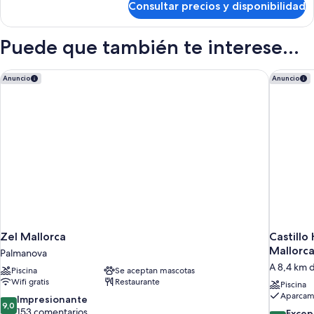
Consultar precios y disponibilidad
Habitación
(Sol)
Puede que también te interese...
Zel Mallorca
Castillo 
Anuncio
Anuncio
Zel Mallorca
Castillo
Mallorc
Palmanova
A 8,4 km d
Piscina
Se aceptan mascotas
Wifi gratis
Restaurante
Piscina
Aparcami
9.0
Impresionante
9,0
sobre
153 comentarios
9.4
Excep