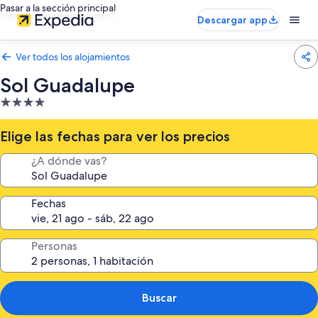
Pasar a la sección principal
Descargar app
Ver todos los alojamientos
Sol Guadalupe
Alojamiento
de
4.0 estrellas
Elige las fechas para ver los precios
¿A dónde vas?
Fechas
Personas
Buscar