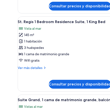
Grand,
al
Consultar precios y disponibilida
1
complejo
cama
turístico
de
Abrir
Un dormitorio moderno con una 
matrimonio
5
(Junior
St. Regis 1 Bedroom Residence Suite, 1 King Bed
todas
grande,
Suite
Vista al mar
vistas
las
Main
al
145 m²
fotos
complejo
Building)
de
1 habitación
turístico
St.
(Junior
3 huéspedes
Suite
Regis
1 cama de matrimonio grande
Main
1
Building)
Wifi gratis
Bedroom
Más
Ver más detalles
Residence
detalles
Suite,
de
1
St.
Consultar precios y disponibilida
Regis
King
1
Bed
Bedroom
Abrir
Habitación de hotel con una g
Residence
10
Suite Grand, 1 cama de matrimonio grande, balcó
todas
Suite,
Vistas al mar
1
las