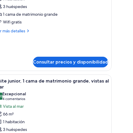
unior
3 huéspedes
uite
1 cama de matrimonio grande
ain
Wifi gratis
uilding,
ás
r más detalles
talles
ing
ed,
nior
ite
eafront
in
Consultar precios y disponibilidad
ilding,
ng
critorio, una silla y vistas al exterior.
brir
Una habitación de hotel moderna con una cama
d,
9
ite junior, 1 cama de matrimonio grande, vistas al
odas
afront
ar
s
Excepcional
,0
otos
10,0 de 10
(4 comentarios)
4 comentarios
e
Vista al mar
uite
66 m²
nior,
1 habitación
3 huéspedes
ama