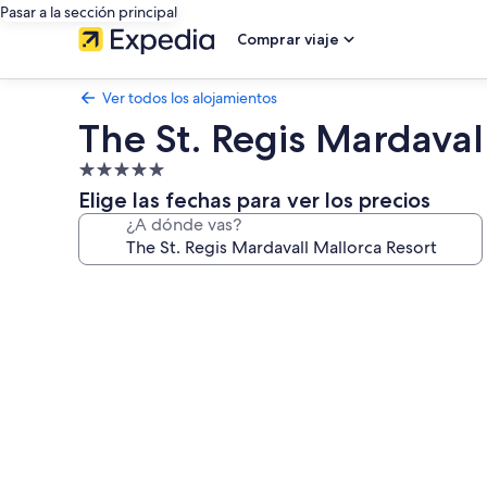
Pasar a la sección principal
Comprar viaje
Ver todos los alojamientos
The St. Regis Mardaval
Alojamiento
de
Elige las fechas para ver los precios
5.0 estrellas
¿A dónde vas?
Galería
de
imágenes
de
The
St.
Regis