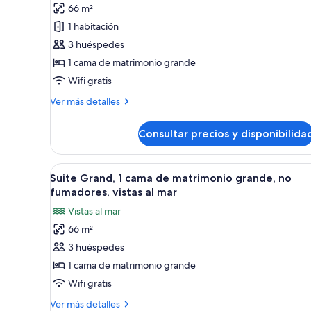
King
66 m²
fotos
Bed
de
1 habitación
Suite
3 huéspedes
Grand,
1 cama de matrimonio grande
1
Wifi gratis
cama
Más
Ver más detalles
de
detalles
matrimonio
de
Consultar precios y disponibilida
grande,
Suite
Grand,
balcón
1
Abrir
Habitación de hotel con una g
15
cama
Suite Grand, 1 cama de matrimonio grande, no
todas
de
fumadores, vistas al mar
matrimonio
las
Vistas al mar
grande,
fotos
balcón
66 m²
de
3 huéspedes
Suite
Grand,
1 cama de matrimonio grande
1
Wifi gratis
cama
Más
Ver más detalles