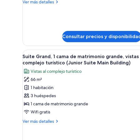
Más
Ver más detalles
de
detalles
matrimonio
de
Suite
grande
familiar,
con
1
sofá
cama
Consultar precios y disponibilida
de
cama,
matrimonio
en
grande
Abrir
Habitación de hotel con una g
13
esquina
Suite Grand, 1 cama de matrimonio grande, vistas 
con
todas
complejo turístico (Junior Suite Main Building)
sofá
las
cama,
Vistas al complejo turístico
fotos
en
66 m²
esquina
de
1 habitación
Suite
Grand,
3 huéspedes
1
1 cama de matrimonio grande
cama
Wifi gratis
de
Más
Ver más detalles
matrimonio
detalles
grande,
de
Suite
vistas