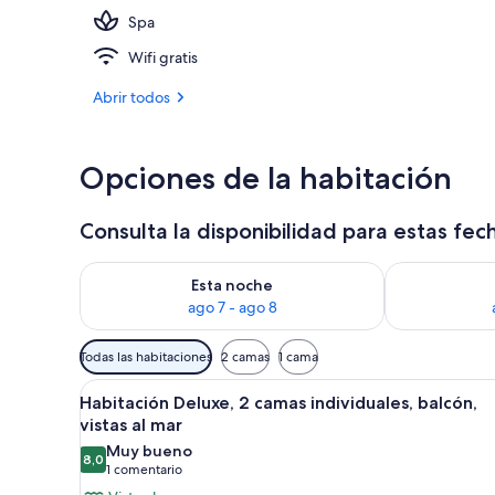
Spa
Una piscina cu
Wifi gratis
Abrir todos
Opciones de la habitación
Consulta la disponibilidad para estas fec
Consulta la disponibilidad para esta noche, ago 7 - 
Consulta la d
Esta noche
ago 7 - ago 8
Filtros
Todas las habitaciones
2 camas
1 cama
disponibles
Abrir
Habitación de hotel con dos cama
para
8
Habitación Deluxe, 2 camas individuales, balcón,
todas
las
vistas al mar
las
habitaciones
Muy bueno
8,0
fotos
8,0 de 10
(1 comentario)
1 comentario
de