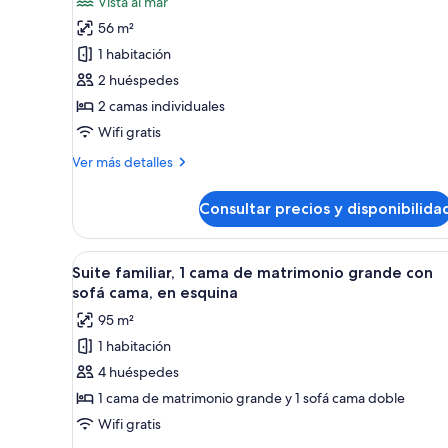
Vista al mar
Habitación
56 m²
Deluxe,
1 habitación
2
2 huéspedes
camas
2 camas individuales
individuales,
Wifi gratis
balcón,
vistas
Más
Ver más detalles
al
detalles
de
mar
Consultar precios y disponibilida
Habitación
Deluxe,
2
Abrir
Un dormitorio con una cama gra
5
camas
Suite familiar, 1 cama de matrimonio grande con
todas
individuales,
sofá cama, en esquina
balcón,
las
95 m²
vistas
fotos
al
1 habitación
de
mar
4 huéspedes
Suite
familiar,
1 cama de matrimonio grande y 1 sofá cama doble
1
Wifi gratis
cama