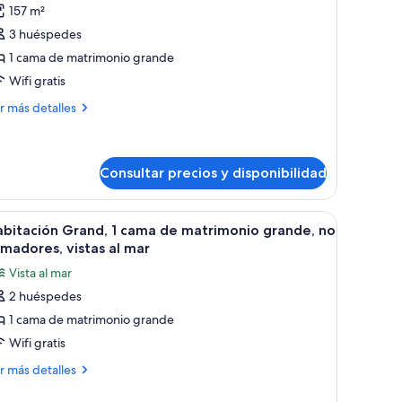
ew
157 m²
otos
e
3 huéspedes
uite
1 cama de matrimonio grande
oyal,
Wifi gratis
ás
r más detalles
abitación,
talles
o
ite
umadores
yal,
Consultar precios y disponibilidad
bitación,
drio, una mesa de comedor redonda y una zona de estar acogedora.
nde, mesitas de noche, una silla y un armario de madera.
brir
Un dormitorio amplio con una cama grande, me
3
bitación Grand, 1 cama de matrimonio grande, no
madores
odas
madores, vistas al mar
s
Vista al mar
otos
2 huéspedes
e
1 cama de matrimonio grande
abitación
rand,
Wifi gratis
ás
r más detalles
ama
talles