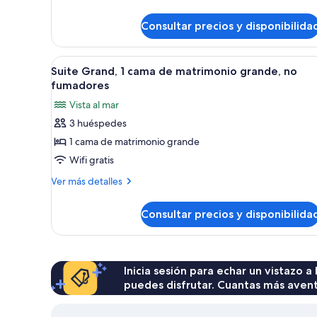
de
detalles
matrimonio
de
Consultar precios y disponibilida
Suite
grande,
Grand,
no
1
Abrir
Habitación de hotel con una g
fumadores,
11
cama
Suite Grand, 1 cama de matrimonio grande, no
todas
de
vistas
fumadores
matrimonio
las
al
Vista al mar
grande,
fotos
mar
no
3 huéspedes
de
fumadores,
1 cama de matrimonio grande
Suite
vistas
al
Grand,
Wifi gratis
mar
1
Más
Ver más detalles
cama
detalles
de
de
Consultar precios y disponibilida
Suite
matrimonio
Grand,
grande,
1
no
cama
de
Inicia sesión para echar un vistazo a
fumadores
matrimonio
puedes disfrutar. Cuantas más aven
grande,
no