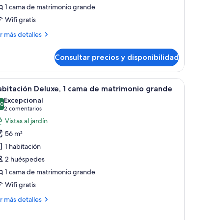
1 cama de matrimonio grande
e
Wifi gratis
atrimonio
rande,
ás
r más detalles
stas
talles
Consultar precios y disponibilidad
ite
ar
ior,
drio, una mesa de comedor redonda y una zona de estar acogedora.
io grande, balcón, vistas al mar | Ropa de cama hipoalergénica, edredones d
brir
Una habitación de hotel moderna con una cama g
9
ma
bitación Deluxe, 1 cama de matrimonio grande
odas
Excepcional
trimonio
s
,0
10,0 de 10
(2 comentarios)
2 comentarios
ande,
otos
Vistas al jardín
tas
e
56 m²
abitación
r
1 habitación
eluxe,
2 huéspedes
1 cama de matrimonio grande
ama
e
Wifi gratis
atrimonio
ás
r más detalles
rande
talles