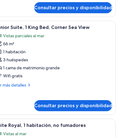
bitación
Consultar precios y disponibilidad
luxe,
ma
io ventanal corredera que da a un balcón con vista al mar. Hay dos sillones 
brir
Un dormitorio amplio con una cama grande, un e
7
nior Suite, 1 King Bed, Corner Sea View
odas
trimonio
Vistas parciales al mar
ande
s
66 m²
otos
e
1 habitación
unior
3 huéspedes
ite,
1 cama de matrimonio grande
Wifi gratis
ing
ás
r más detalles
ed,
talles
orner
ea
nior
Consultar precios y disponibilidad
ite,
iew
ng
drio, una mesa de comedor redonda y una zona de estar acogedora.
de, una zona de estar con una silla y reposapiés, un escritorio y vistas a un
brir
Un amplio espacio al aire libre con vista al mar
d,
11
ite Royal, 1 habitación, no fumadores
odas
rner
Vistas al mar
a
s