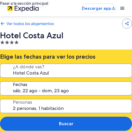
Pasar a la sección principal
Descargar app
Ver todos los alojamientos
Hotel Costa Azul
Alojamiento
de
4.0 estrellas
Elige las fechas para ver los precios
¿A dónde vas?
Fechas
Personas
Buscar