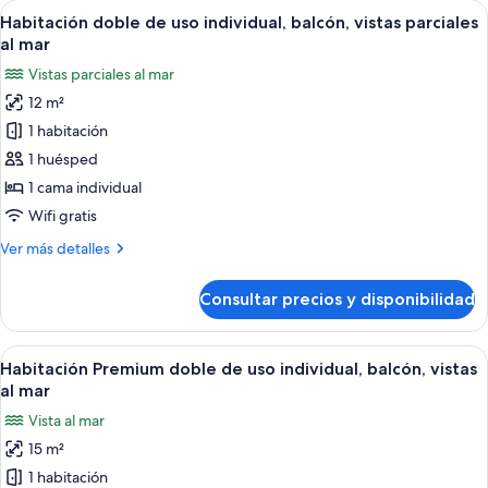
Abrir
Ropa de cama de alta calidad, minibar, 
6
de
Habitación doble de uso individual, balcón, vistas parciales
todas
uso
al mar
individual
las
Vistas parciales al mar
fotos
12 m²
de
1 habitación
Habitación
doble
1 huésped
de
1 cama individual
uso
Wifi gratis
individual,
Más
Ver más detalles
balcón,
detalles
vistas
de
Consultar precios y disponibilidad
Habitación
parciales
doble
al
de
Abrir
Una habitación de hotel moderna con u
mar
10
uso
Habitación Premium doble de uso individual, balcón, vistas
todas
individual,
al mar
balcón,
las
Vista al mar
vistas
fotos
parciales
15 m²
de
al
1 habitación
Habitación
mar