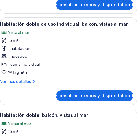
de
Consultar precios y disponibilidad
Habitación
estándar
doble
Abrir
Habitación de hotel moderna con dos ca
7
Habitación doble de uso individual, balcón, vistas al mar
todas
Vista al mar
las
15 m²
fotos
de
1 habitación
Habitación
1 huésped
doble
1 cama individual
de
Wifi gratis
uso
Más
Ver más detalles
individual,
detalles
balcón,
de
Consultar precios y disponibilidad
vistas
Habitación
doble
al
de
Abrir
Habitación de hotel moderna con dos ca
mar
7
uso
Habitación doble, balcón, vistas al mar
todas
individual,
Vistas al mar
balcón,
las
vistas
15 m²
fotos
al