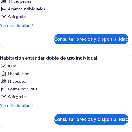
Habitación
4 huéspedes
familiar,
4 camas individuales
balcón,
Wifi gratis
vistas
Más
Ver más detalles
al
detalles
mar
de
Consultar precios y disponibilidad
Habitación
familiar,
balcón,
Abrir
Una habitación de hotel con una cama,
6
vistas
Habitación estándar doble de uso individual
todas
al
10 m²
mar
las
1 habitación
fotos
de
1 huésped
Habitación
1 cama individual
estándar
Wifi gratis
doble
Más
Ver más detalles
de
detalles
uso
de
Consultar precios y disponibilidad
Habitación
individual
estándar
doble