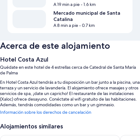
A 19 min a pie
- 1.6 km
Mercado municipal de Santa
Catalina
A 8 min a pie
- 0.7 km
Acerca de este alojamiento
Hotel Costa Azul
Quédate en este hotel de 4 estrellas cerca de Catedral de Santa María
de Palma
En Hotel Costa Azul tendrás a tu disposición un bar junto a la piscina, una
terraza y un servicio de lavandería. El alojamiento ofrece masajes y otros
servicios de spa, ¡date un capricho! El restaurante de las instalaciones
(Xaloc) ofrece desayuno. Conéctate al wifi gratuito de las habitaciones.
Además, tendrás comodidades como un bar y un gimnasio.
Información sobre los derechos de cancelación
También podrás disfrutar de otros servicios, como:
Una piscina al aire libre con cabañas de uso gratuito y tumbonas
Alojamientos similares
Desayuno bufé (de pago), aparcamiento (de pago) y servicio de
Aubamar Palma Resort
INNSiDE 
transporte a la estación de autobuses