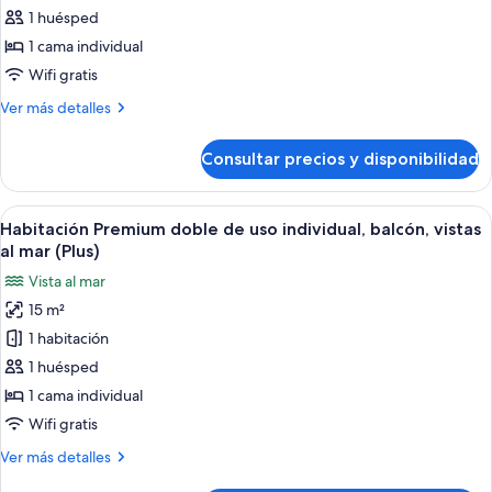
Premium
1 huésped
doble
1 cama individual
de
Wifi gratis
uso
Más
Ver más detalles
individual,
detalles
balcón,
de
Consultar precios y disponibilidad
Habitación
vistas
Premium
al
doble
Abrir
Una habitación de hotel moderna con u
mar
10
de
Habitación Premium doble de uso individual, balcón, vistas
todas
uso
al mar (Plus)
individual,
las
Vista al mar
balcón,
fotos
vistas
15 m²
de
al
1 habitación
Habitación
mar
Premium
1 huésped
doble
1 cama individual
de
Wifi gratis
uso
Más
Ver más detalles
individual,
detalles