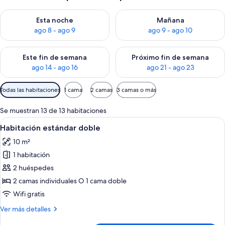
Consulta la disponibilidad para esta noche, ago 8 - ago 9
Consulta la disponibilidad pa
Esta noche
Mañana
ago 8 - ago 9
ago 9 - ago 10
Consulta la disponibilidad para este fin de semana, ago 14 - a
Consulta la disponibilidad par
Este fin de semana
Próximo fin de semana
ago 14 - ago 16
ago 21 - ago 23
Filtros
Todas las habitaciones
1 cama
2 camas
3 camas o más
disponibles
para
Se muestran 13 de 13 habitaciones
las
Abrir
Una habitación de hotel con una cama,
6
Habitación estándar doble
habitaciones
todas
10 m²
las
1 habitación
fotos
de
2 huéspedes
Habitación
2 camas individuales O 1 cama doble
estándar
Wifi gratis
doble
Más
Ver más detalles
detalles