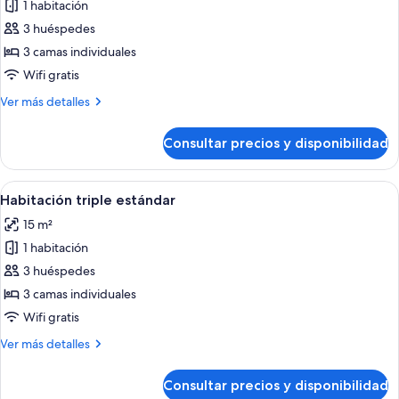
de
1 habitación
Habitación
3 huéspedes
triple,
3 camas individuales
balcón,
Wifi gratis
vistas
Más
Ver más detalles
al
detalles
mar
de
Consultar precios y disponibilidad
Habitación
triple,
balcón,
Abrir
Una habitación de hotel con una cama,
5
vistas
Habitación triple estándar
todas
al
15 m²
mar
las
1 habitación
fotos
de
3 huéspedes
Habitación
3 camas individuales
triple
Wifi gratis
estándar
Más
Ver más detalles
detalles
de
Consultar precios y disponibilidad
Habitación