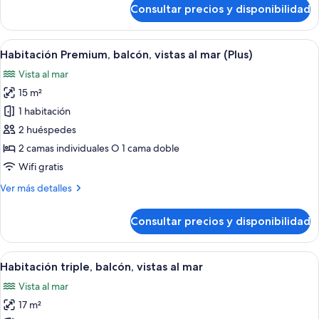
de
Consultar precios y disponibilidad
Habitación
Premium,
balcón,
Abrir
Una habitación de hotel moderna con u
10
vistas
Habitación Premium, balcón, vistas al mar (Plus)
todas
al
Vista al mar
mar
las
15 m²
fotos
de
1 habitación
Habitación
2 huéspedes
Premium,
2 camas individuales O 1 cama doble
balcón,
Wifi gratis
vistas
Más
Ver más detalles
al
detalles
mar
de
Consultar precios y disponibilidad
(Plus)
Habitación
Premium,
balcón,
Abrir
Habitación de hotel con dos camas, un e
8
vistas
Habitación triple, balcón, vistas al mar
todas
al
Vista al mar
mar
las
(Plus)
17 m²
fotos