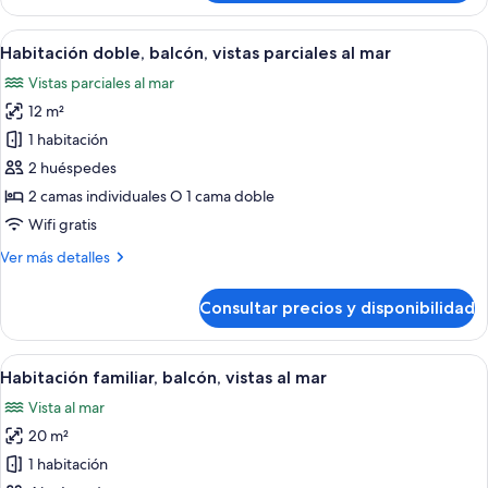
triple
estándar
Abrir
Ropa de cama de alta calidad, minibar, 
5
Habitación doble, balcón, vistas parciales al mar
todas
Vistas parciales al mar
las
12 m²
fotos
de
1 habitación
Habitación
2 huéspedes
doble,
2 camas individuales O 1 cama doble
balcón,
Wifi gratis
vistas
Más
Ver más detalles
parciales
detalles
al
de
Consultar precios y disponibilidad
mar
Habitación
doble,
balcón,
Abrir
Una habitación de hotel moderna con l
9
vistas
Habitación familiar, balcón, vistas al mar
todas
parciales
Vista al mar
al
las
mar
20 m²
fotos
de
1 habitación