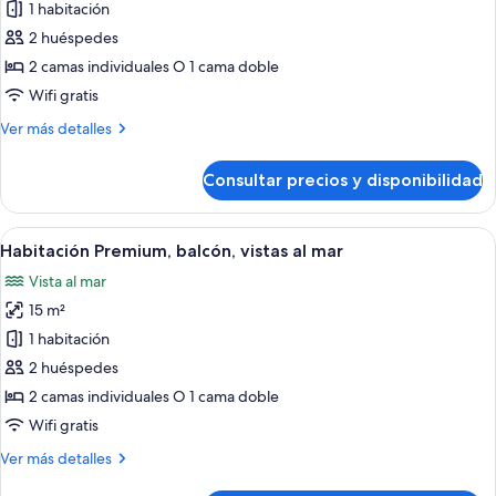
de
1 habitación
mar
Habitación
2 huéspedes
doble,
2 camas individuales O 1 cama doble
balcón,
Wifi gratis
vistas
Más
Ver más detalles
al
detalles
mar
de
Consultar precios y disponibilidad
Habitación
doble,
balcón,
Abrir
Una habitación de hotel moderna con u
9
vistas
Habitación Premium, balcón, vistas al mar
todas
al
Vista al mar
mar
las
15 m²
fotos
de
1 habitación
Habitación
2 huéspedes
Premium,
2 camas individuales O 1 cama doble
balcón,
Wifi gratis
vistas
Más
Ver más detalles
al
detalles
mar