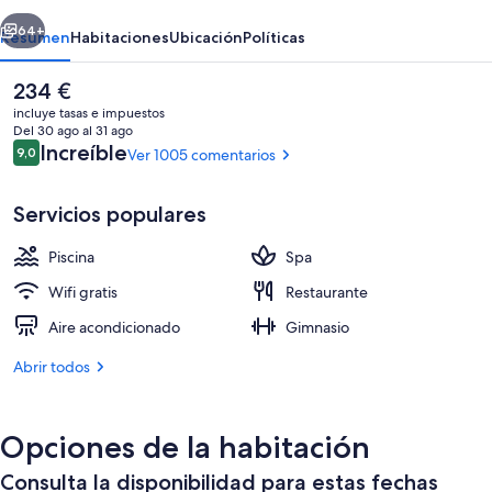
erior
Siguiente
64+
Resumen
Habitaciones
Ubicación
Políticas
El
234 €
precio
incluye tasas e impuestos
actual
Del 30 ago al 31 ago
es
Comentarios
Increíble
9,0
Ver 1005 comentarios
9,0 de 10
de
234 €
Servicios populares
Piscina
Spa
Ropa de cama de alta calidad, minibar, 
Wifi gratis
Restaurante
Aire acondicionado
Gimnasio
Abrir todos
Opciones de la habitación
Consulta la disponibilidad para estas fechas