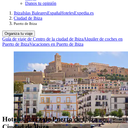
Danos tu opinión
Ibiza
Islas Baleares
España
Hoteles
Expedia.es
Ciudad de Ibiza
Puerto de Ibiza
Organiza tu viaje
Guía de viaje de Centro de la ciudad de Ibiza
Alquiler de coches en
Puerto de Ibiza
Vacaciones en Puerto de Ibiza
Hoteles cerca de Puerto de Ibiza -
Ciudad de Ibiza