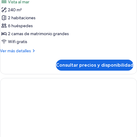
Vista al mar
fotos
240 m²
de
2 habitaciones
Dúplex,
2
6 huéspedes
habitaciones,
2 camas de matrimonio grandes
habitaciones
Wifi gratis
comunicadas,
Más
Ver más detalles
vistas
detalles
al
de
Consultar precios y disponibilidad
Dúplex,
mar
2
(Private
habitaciones,
Pool)
habitaciones
comunicadas,
vistas
al
mar
(Private
Pool)