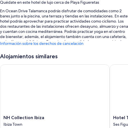
Quédate en este hotel de lujo cerca de Playa Figueretas
En Ocean Drive Talamanca podrás disfrutar de comodidades como 2
bares junto a la piscina, una terraza y tiendas en las instalaciones. En este
hotel podrás aprovechar para practicar actividades como ciclismo. Los
dos restaurantes de las instalaciones ofrecen desayuno, almuerzo y cena
y cuentan con cocina mediterránea. Podrás practicar yoga en el centro
de bienestar; además, el alojamiento también cuenta con una cafetería,
un jardín y una biblioteca. Encontrarás comodidades como servicio de
Información sobre los derechos de cancelación
tintorería y 3 bares. Además, podrás conectarte al wifi gratuito de las
habitaciones.
Alojamientos similares
También hay otros servicios, como:
NH Collection Ibiza
Hotel To
4 piscinas al aire libre con tumbonas, sombrillas y socorrista en las
instalaciones
Aparcamiento con asistencia gratis
Desayuno bufé (de pago), bicicletas de alquiler y un servicio de
transporte desde y hasta el aeropuerto (de pago)
Un punto de recarga para coches, servicio de cuidado infantil (de
pago) y servicio de celebración de bodas
Los huéspedes hablan muy bien de aspectos como la amabilidad del
NH
Hotel
NH Collection Ibiza
Hotel 
personal
Collection
Torre
Ibiza Town
Ses Fig
Ibiza
Del