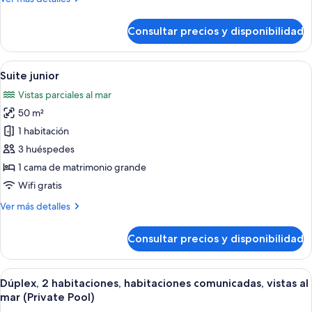
detalles
de
Consultar precios y disponibilidad
Loft,
vistas
al
Abrir
Habitación de hotel moderna con una ca
10
mar
Suite junior
todas
Vistas parciales al mar
las
50 m²
fotos
de
1 habitación
Suite
3 huéspedes
junior
1 cama de matrimonio grande
Wifi gratis
Más
Ver más detalles
detalles
de
Consultar precios y disponibilidad
Suite
junior
Abrir
Una sala de estar moderna con piso d
25
Dúplex, 2 habitaciones, habitaciones comunicadas, vistas al
todas
mar (Private Pool)
las