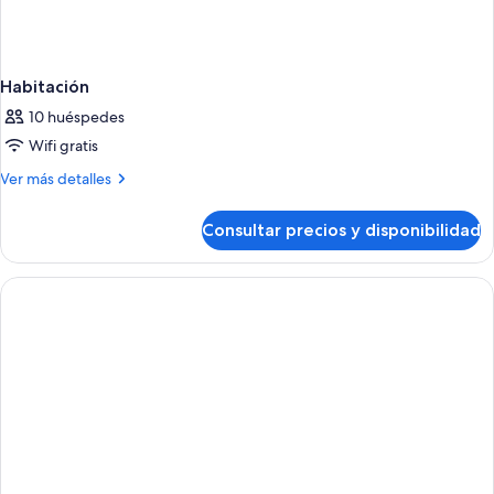
Habitación
10 huéspedes
Wifi gratis
Más
Ver más detalles
detalles
de
Consultar precios y disponibilidad
Habitación