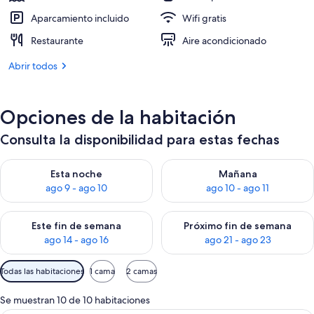
Aparcamiento incluido
Wifi gratis
Restaurante
Aire acondicionado
Abrir todos
Opciones de la habitación
Consulta la disponibilidad para estas fechas
Consulta la disponibilidad para esta noche, ago 9 - ago 10
Consulta la disponibilidad par
Esta noche
Mañana
ago 9 - ago 10
ago 10 - ago 11
Consulta la disponibilidad para este fin de semana, ago 14 - a
Consulta la disponibilidad par
Este fin de semana
Próximo fin de semana
ago 14 - ago 16
ago 21 - ago 23
Filtros
Todas las habitaciones
1 cama
2 camas
disponibles
para
Se muestran 10 de 10 habitaciones
las