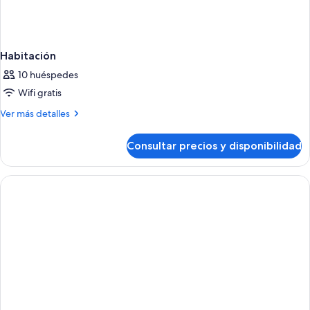
Habitación
10 huéspedes
Wifi gratis
Más
Ver más detalles
detalles
de
Consultar precios y disponibilidad
Habitación