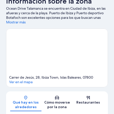
Información sobre la zona
Ocean Drive Talamanca se encuentra en Ciudad de Ibiza, en las
afueras y cerca de la playa. Puerto de Ibiza y Puerto deportivo
Botafoch son excelentes opciones para los que buscan unas
vacaciones activas, pero si prefieres sumergirte en la naturaleza,
Mostrar más
Playa Figueretas y Playa d'en Bossa son lo que necesitas. ¿Te
apetece disfrutar de un evento especial? Puedes consultar el
calendario de Estadio de fútbol Can Misses o CRIC Ses Salines.
En las inmediaciones podrás practicar actividades como paseos
en moto de agua, submarinismo y excursiones en barco, así que
disfrutarás como nunca en el agua.
Ver guía de viaje de Ciudad
de Ibiza
Carrer de Jesús, 28, Ibiza Town, Islas Baleares, 07800
Ver en el mapa
Mapa
Qué hay en los
Cómo moverse
Restaurantes
alrededores
por la zona