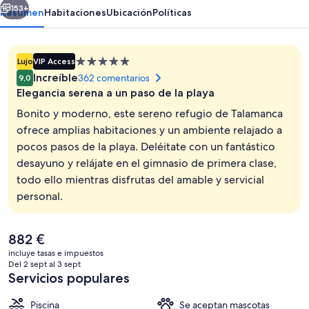
153+
Resumen
Habitaciones
Ubicación
Políticas
Alojamiento
Lujo
VIP Access
de
Increíble
362 comentarios
9,0
5.0 estrellas
Elegancia serena a un paso de la playa
Bonito y moderno, este sereno refugio de Talamanca
ofrece amplias habitaciones y un ambiente relajado a
pocos pasos de la playa. Deléitate con un fantástico
2 restaurantes; se sirven desayunos, a
desayuno y relájate en el gimnasio de primera clase,
todo ello mientras disfrutas del amable y servicial
personal.
El
882 €
precio
incluye tasas e impuestos
actual
Del 2 sept al 3 sept
es
Servicios populares
de
882 €
Piscina
Se aceptan mascotas