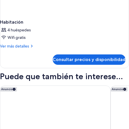
Habitación
4 huéspedes
Wifi gratis
Más
Ver más detalles
detalles
de
Consultar precios y disponibilidad
Habitación
Puede que también te interese...
The Standard, Ibiza
BLESS Ib
Anuncio
Anuncio