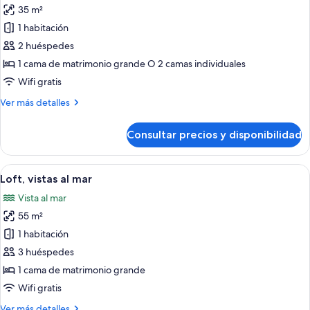
35 m²
fotos
de
1 habitación
Habitación
2 huéspedes
Deluxe
1 cama de matrimonio grande O 2 camas individuales
doble,
Wifi gratis
vistas
Más
Ver más detalles
al
detalles
mar
de
Consultar precios y disponibilidad
Habitación
Deluxe
doble,
Abrir
Una habitación de hotel moderna con un
8
vistas
Loft, vistas al mar
todas
al
Vista al mar
mar
las
55 m²
fotos
de
1 habitación
Loft,
3 huéspedes
vistas
1 cama de matrimonio grande
al
Wifi gratis
mar
Más
Ver más detalles