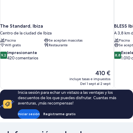
The Standard, Ibiza
BLESS I
Centro de la ciudad de Ibiza
A 3,8 km 
Piscina
Se aceptan mascotas
Piscina
Wifi gratis
Restaurante
Se acept
9.2
8.8
Impresionante
Excel
9,2
8,8
sobre
sobre
420 comentarios
1.010 
10,
10,
Impresionante,
Excelente
El
410 €
420 comentarios
1.010 com
precio
incluye tasas e impuestos
actual
Del 1 sept al 2 sept
es
Inicia sesión para echar un vistazo a las ventajas y los
de
descuentos de los que puedes disfrutar. Cuantas más
410 €
aventuras, ¡más recompensas!
Iniciar sesión
Registrarme gratis