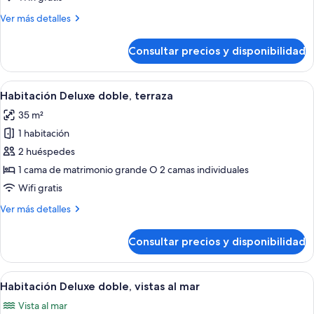
Más
Ver más detalles
detalles
de
Consultar precios y disponibilidad
Habitación
Deluxe
doble
Abrir
Una habitación de hotel con una cama
19
Habitación Deluxe doble, terraza
todas
35 m²
las
1 habitación
fotos
de
2 huéspedes
Habitación
1 cama de matrimonio grande O 2 camas individuales
Deluxe
Wifi gratis
doble,
Más
Ver más detalles
terraza
detalles
de
Consultar precios y disponibilidad
Habitación
Deluxe
doble,
Abrir
Una habitación de hotel moderna con u
22
terraza
Habitación Deluxe doble, vistas al mar
todas
Vista al mar
las