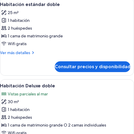
Abrir
Un dormitorio moderno con un escritor
8
Habitación estándar doble
habitaciones
todas
25 m²
las
1 habitación
fotos
de
2 huéspedes
Habitación
1 cama de matrimonio grande
estándar
Wifi gratis
doble
Más
Ver más detalles
detalles
de
Consultar precios y disponibilidad
Habitación
estándar
doble
Abrir
Habitación de hotel moderna con una ca
14
Habitación Deluxe doble
todas
Vistas parciales al mar
las
30 m²
fotos
de
1 habitación
Habitación
2 huéspedes
Deluxe
1 cama de matrimonio grande O 2 camas individuales
doble
Wifi gratis