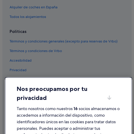
Alquiler de coches en España
Todos los alojamientos
Políticas
Términos y condiciones generales (excepto para reservas de Vrbo)
Términos y condiciones de Vrbo
Accesibilidad
Privacidad
Cookies
Nos preocupamos por tu
Condiciones de uso
privacidad
Información legal/contacto
Pautas sobre el contenido y cómo denunciar contenido
Tanto nosotros como nuestros
16
socios almacenamos o
accedemos a información del dispositivo, como
identificadores únicos en las cookies para tratar datos
Ayuda
personales. Puedes aceptar o administrar tus
Ayuda