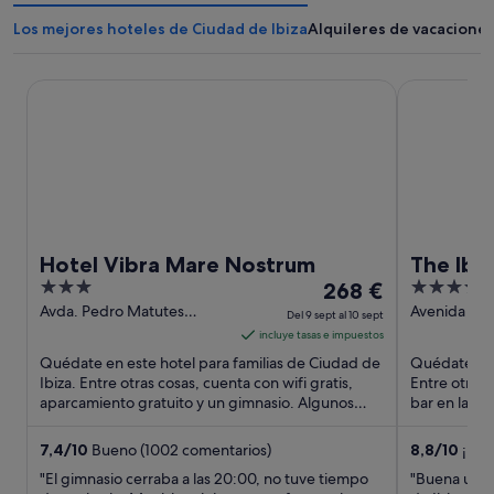
Los mejores hoteles de Ciudad de Ibiza
Alquileres de vacaciones
Hotel Vibra Mare Nostrum
The Ibiza Tw
Hotel Vibra Mare Nostrum
The Ibiz
3
El
4.5
268 €
out
precio
out
Avda. Pedro Matutes
Avenida Pe
Del 9 sept al 10 sept
Noguera, s/n Ibiza Town
Noguera,S/
of
es
of
incluye tasas e impuestos
Ibiza
Balearic Isl
5
de
5
Quédate en este hotel para familias de Ciudad de
Quédate en e
268 €
Ibiza. Entre otras cosas, cuenta con wifi gratis,
Entre otras 
aparcamiento gratuito y un gimnasio. Algunos
por
bar en la pl
aspectos que ...
aspectos que
noche
del
7,4
/
10
Bueno (1002 comentarios)
8,8
/
10
¡Exc
9
"El gimnasio cerraba a las 20:00, no tuve tiempo
"Buena ubica