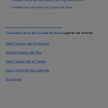
Hoteles de 3 estrellas en Ciudad de Ibiza
Apartamentos en Ciudad de Ibiza
Hoteles de 4 estrellas en Centro de la ciudad de Ibiza
Hoteles LGTBQIA en Centro de la ciudad de Ibiza
Ciudades cerca de Ciudad de Ibiza
Lugares de interés
Hoteles boutique en Ciudad de Ibiza
Sant Antoni de Portmany
Nh Hotels en Ciudad de Ibiza
Albergues en Ciudad de Ibiza
Santa Eulària des Riu
Hoteles con restaurante en Ciudad de Ibiza
Sant Josep de sa Talaia
Casas barco en Sa Penya
Sant Jordi de Ses Salines
Hoteles románticos en Ciudad de Ibiza
Sa Penya
Hoteles cerca de Teatro Pereyra
Hoteles baratos en Centro de la ciudad de Ibiza
Puig d'en Valls
Moteles en Ciudad de Ibiza
Nuestra Senora de Jesús
Hoteles de negocios en Ciudad de Ibiza
Talamanca