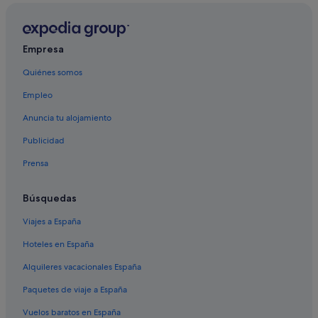
Hoteles con conserje en Ciudad de Ibiza
Ciudad de Ibiza hoteles
Hoteles con bar en Centro de la ciudad de Ibiza
Empresa
Hoteles que aceptan mascotas en Ciudad de Ibiza
Quiénes somos
Bahia Principe hoteles en Ciudad de Ibiza
Empleo
Hoteles de aventura en Ciudad de Ibiza
Anuncia tu alojamiento
Hoteles de 3 estrellas en Centro de la ciudad de Ibiza
Publicidad
Apartoteles en Ciudad de Ibiza
Prensa
Búsquedas
Viajes a España
Hoteles en España
Alquileres vacacionales España
Paquetes de viaje a España
Vuelos baratos en España