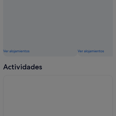
Ver alojamientos
Ver alojamientos
Actividades
Tour en barco por las cuevas y calas del mar