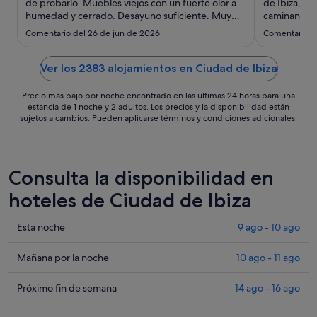
sept
de probarlo. Muebles viejos con un fuerte olor a
de Ibiza, m
humedad y cerrado. Desayuno suficiente. Muy
al
caminando, 
ruidoso, so oyen las habitaciones contiguas. Las
centro de Ib
10
Comentario del 26 de jun de 2026
Comentario d
puertas de los ascensores en alguna plantas no se
aunque tien
sept
abren y hay que cambiar de ascensor o usar las
Los buffets 
escaleras. ..."
bebidas ..."
Ver los 2383 alojamientos en Ciudad de Ibiza
Precio más bajo por noche encontrado en las últimas 24 horas para una
estancia de 1 noche y 2 adultos. Los precios y la disponibilidad están
sujetos a cambios. Pueden aplicarse términos y condiciones adicionales.
Consulta la disponibilidad en
hoteles de Ciudad de Ibiza
Comprueba
Esta noche
9 ago - 10 ago
los
precios
Comprueba
Mañana por la noche
10 ago - 11 ago
en
los
Ciudad
precios
Comprueba
Próximo fin de semana
14 ago - 16 ago
de
en
los
Ibiza