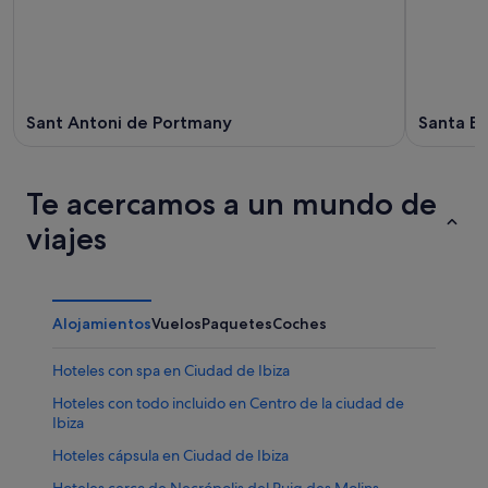
Sant Antoni de Portmany
Santa Eu
Te acercamos a un mundo de
viajes
Alojamientos
Vuelos
Paquetes
Coches
Hoteles con spa en Ciudad de Ibiza
Hoteles con todo incluido en Centro de la ciudad de
Ibiza
Hoteles cápsula en Ciudad de Ibiza
Hoteles cerca de Necrópolis del Puig des Molins