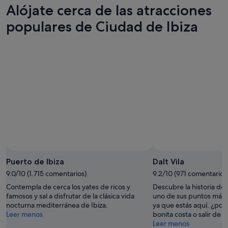
Ciudad
precios
Alójate cerca de las atracciones
para
de
en
esta
Ibiza
Ciudad
populares de Ciudad de Ibiza
noche,
para
de
9
mañana
Ibiza
ago
por
para
-
la
el
10
noche,
próximo
ago
10
fin
ago
de
-
semana,
11
14
ago
ago
-
16
ago
Puerto de Ibiza
Dalt Vila
9.0/10 (1.715 comentarios)
9.2/10 (971 comentarios
Contempla de cerca los yates de ricos y
Descubre la historia de
famosos y sal a disfrutar de la clásica vida
uno de sus puntos más vi
nocturna mediterránea de Ibiza.
ya que estás aquí, ¿por 
Leer menos
bonita costa o salir de 
Leer menos