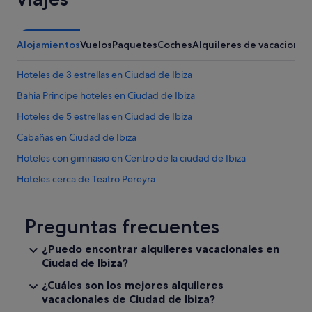
Alojamientos
Vuelos
Paquetes
Coches
Alquileres de vacaciones
Hoteles de 3 estrellas en Ciudad de Ibiza
Bahia Principe hoteles en Ciudad de Ibiza
Hoteles de 5 estrellas en Ciudad de Ibiza
Cabañas en Ciudad de Ibiza
Hoteles con gimnasio en Centro de la ciudad de Ibiza
Hoteles cerca de Teatro Pereyra
Majestic Hotel Group en Centro de la ciudad de Ibiza
Hoteles en la playa en Ciudad de Ibiza
Preguntas frecuentes
Hoteles con conserje en Ciudad de Ibiza
¿Puedo encontrar alquileres vacacionales en
Ciudad de Ibiza?
Hoteles Globales en Centro de la ciudad de Ibiza
Hoteles con bodega en Ciudad de Ibiza
¿Cuáles son los mejores alquileres
vacacionales de Ciudad de Ibiza?
Hoteles de lujo en Ciudad de Ibiza