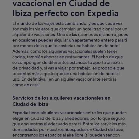
vacacional en Ciudad de
u
e
Ibiza perfecto con Expedia
b
a
El mundo de los viajes está cambiando, y es que cada vez
j
son más los viajeros que cambian un hotel tradicional por un
a
alquiler de vacaciones. Una de las razones es el ahorro, pues
r
en ocasiones puedes alquilar un apartamento entero para ti
a
por menos de lo que te costaría una habitación de hotel.
r
Además, como los alquileres vacacionales suelen tener
e
cocina, también ahorras en restaurantes. El hecho de que
c
se compongan de diferentes estancias te aporta un extra
e
de privacidad y, si vas a viajar por trabajo, es probable que
p
te sientas más a gusto que en una habitación de hotel al
c
uso. En definitiva, ¡en un alquiler vacacional te sentirás
i
como en casa!
ó
n
a
Servicios de los alquileres vacacionales en
p
Ciudad de Ibiza
o
Expedia tiene alquileres vacacionales entre los que puedes
r
elegir en Ciudad de Ibiza y alrededores, por lo que seguro
l
que encuentras el adecuado para ti. Entre los servicios más
a
demandados por nuestros huéspedes en Ciudad de Ibiza,
s
encontramos los espacios al aire libre (si pueden ser con
q