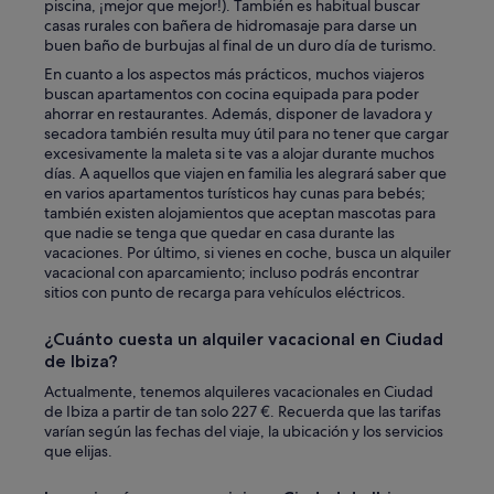
piscina, ¡mejor que mejor!). También es habitual buscar
u
casas rurales con bañera de hidromasaje para darse un
e
buen baño de burbujas al final de un duro día de turismo.
f
a
En cuanto a los aspectos más prácticos, muchos viajeros
l
buscan apartamentos con cocina equipada para poder
t
ahorrar en restaurantes. Además, disponer de lavadora y
a
secadora también resulta muy útil para no tener que cargar
b
excesivamente la maleta si te vas a alojar durante muchos
a
días. A aquellos que viajen en familia les alegrará saber que
n
en varios apartamentos turísticos hay cunas para bebés;
.
también existen alojamientos que aceptan mascotas para
T
que nadie se tenga que quedar en casa durante las
o
vacaciones. Por último, si vienes en coche, busca un alquiler
d
vacacional con aparcamiento; incluso podrás encontrar
o
sitios con punto de recarga para vehículos eléctricos.
e
l
¿Cuánto cuesta un alquiler vacacional en Ciudad
p
de Ibiza?
e
r
Actualmente, tenemos alquileres vacacionales en Ciudad
s
de Ibiza a partir de tan solo 227 €. Recuerda que las tarifas
o
varían según las fechas del viaje, la ubicación y los servicios
n
que elijas.
a
l