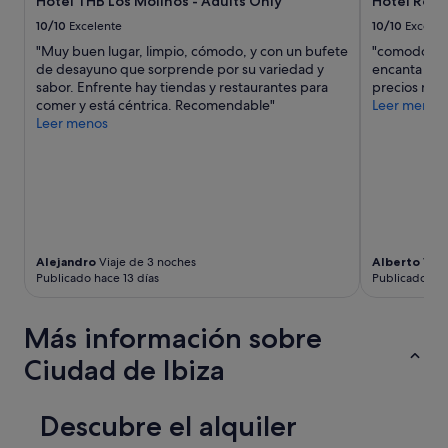
Hotel THB Los Molinos - Adults Only
Hotel Roya
i
a
10/10
Excelente
10/10
Excelen
s
"Muy buen lugar, limpio, cómodo, y con un bufete
"comodo senc
t
de desayuno que sorprende por su variedad y
encanta lo c
o
sabor. Enfrente hay tiendas y restaurantes para
precios raz
d
comer y está céntrica. Recomendable"
Leer menos
o
Leer menos
s
l
o
s
d
í
a
s
Alejandro
Viaje de 3 noches
Alberto
Viaj
,
Publicado hace 13 días
Publicado el
t
e
n
Más información sobre
i
e
Ciudad de Ibiza
n
d
o
Descubre el alquiler
q