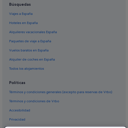
Búsquedas
Viajes a España
Hoteles en España
Alquileres vacacionales España
Paquetes de viaje a España
Vuelos baratos en España
Alquiler de coches en España
Todos los alojamientos
Políticas
Términos y condiciones generales (excepto para reservas de Vrbo)
Términos y condiciones de Vrbo
Accesibilidad
Privacidad