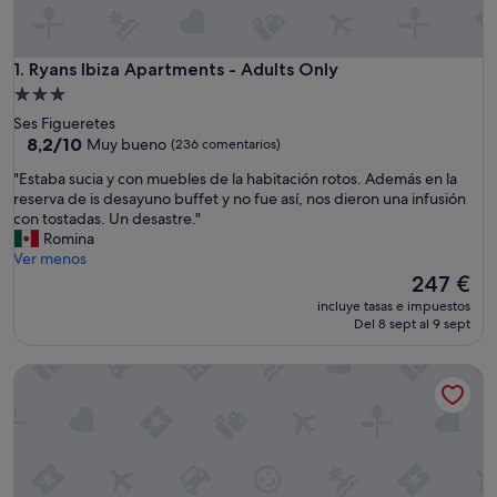
Ryans Ibiza Apartments - Adults Only
1. Ryans Ibiza Apartments - Adults Only
Alojamiento
de
Ses Figueretes
3.0 estrellas
8.2
8,2/10
Muy bueno
(236 comentarios)
sobre
"
"Estaba sucia y con muebles de la habitación rotos. Además en la
10,
E
reserva de is desayuno buffet y no fue así, nos dieron una infusión
Muy
s
con tostadas. Un desastre."
bueno,
t
Romina
(236 comentarios)
a
Ver menos
b
El
247 €
a
precio
incluye tasas e impuestos
s
actual
Del 8 sept al 9 sept
u
es
c
de
Aparthotel Vibra Lux Mar
i
247 €
a
y
c
o
n
m