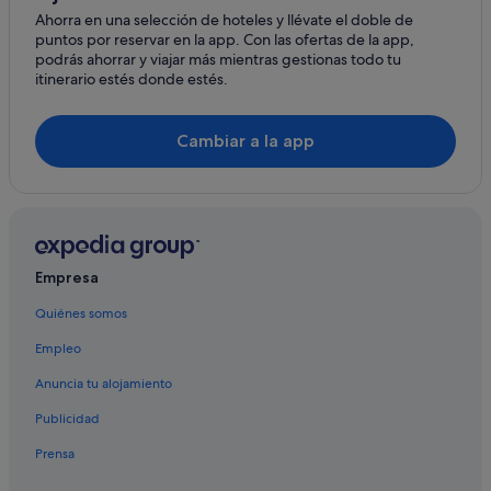
Ahorra en una selección de hoteles y llévate el doble de
Hoteles de 4 estrellas en Centro de la ciudad de Ibiza
puntos por reservar en la app. Con las ofertas de la app,
Hoteles que aceptan mascotas en Centro de la ciudad de Ibiza
podrás ahorrar y viajar más mientras gestionas todo tu
itinerario estés donde estés.
Hoteles baratos en Centro de la ciudad de Ibiza
Four Seasons hoteles en Ciudad de Ibiza
Cambiar a la app
Hoteles históricos en Centro de la ciudad de Ibiza
Hoteles para ir de compras en Centro de la ciudad de Ibiza
Albergues en Ciudad de Ibiza
Moteles en Ciudad de Ibiza
Empresa
Hoteles de 4 estrellas en Ciudad de Ibiza
Quiénes somos
Hoteles con wifi en Ciudad de Ibiza
Empleo
Cruceros en Ciudad de Ibiza
Nh Hotels en Ciudad de Ibiza
Anuncia tu alojamiento
Invisa Hoteles en Centro de la ciudad de Ibiza
Publicidad
Prensa