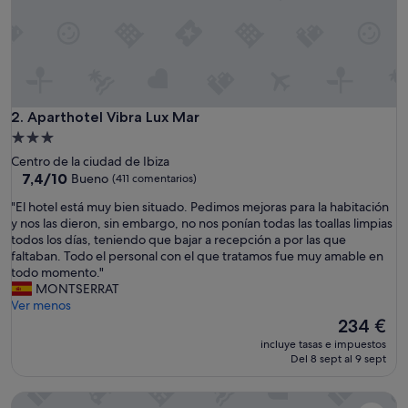
u
e
b
l
e
s
d
Aparthotel Vibra Lux Mar
2. Aparthotel Vibra Lux Mar
e
Alojamiento
l
de
Centro de la ciudad de Ibiza
a
3.0 estrellas
7.4
7,4/10
Bueno
(411 comentarios)
h
sobre
a
"
"El hotel está muy bien situado. Pedimos mejoras para la habitación
10,
b
E
y nos las dieron, sin embargo, no nos ponían todas las toallas limpias
Bueno,
i
l
todos los días, teniendo que bajar a recepción a por las que
(411 comentarios)
t
h
faltaban. Todo el personal con el que tratamos fue muy amable en
a
o
todo momento."
c
t
MONTSERRAT
i
e
Ver menos
ó
l
El
234 €
n
e
precio
r
incluye tasas e impuestos
s
actual
Del 8 sept al 9 sept
o
t
es
t
á
de
o
Apartaments B-Llobet Sun & Confort
m
234 €