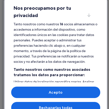
Cookies
Nos preocupamos por tu
Condiciones de uso
privacidad
Información legal/contacto
Tanto nosotros como nuestros
16
socios almacenamos o
Pautas sobre el contenido y cómo denunciar contenido
accedemos a información del dispositivo, como
identificadores únicos en las cookies para tratar datos
Ayuda
personales. Puedes aceptar o administrar tus
Ayuda
preferencias haciendo clic abajo o, en cualquier
momento, a través de la página de la política de
Cancelar un vuelo
privacidad. Tus preferencias se notificarán a nuestros
Cancelar una reserva de hotel o de un alquiler vacacional
socios y no afectarán a los datos de navegación.
Plazos de reembolso
Tanto nosotros como nuestros asociados
tratamos los datos para proporcionar:
Utilizar un cupón de Expedia
Utilizar datos de localización geográfica precisa. Analizar
Documentos para viajes internacionales
activamente las características del dispositivo para su
identificación. Almacenar la información en un dispositivo
Acepto
y/o acceder a ella. Publicidad y contenido personalizados,
medición de publicidad y contenido, investigación de
audiencia y desarrollo de servicios.
© 2026 Expedia, Inc., una empresa de Expedia Group. Todos los
Rechazarlas todas
Lista de asociados (proveedores)