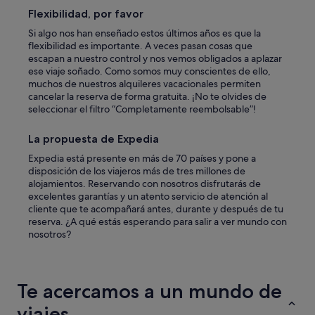
b
Flexibilidad, por favor
l
e
Si algo nos han enseñado estos últimos años es que la
e
flexibilidad es importante. A veces pasan cosas que
n
escapan a nuestro control y nos vemos obligados a aplazar
t
ese viaje soñado. Como somos muy conscientes de ello,
o
muchos de nuestros alquileres vacacionales permiten
d
cancelar la reserva de forma gratuita. ¡No te olvides de
o
seleccionar el filtro “Completamente reembolsable”!
m
o
La propuesta de Expedia
m
Expedia está presente en más de 70 países y pone a
e
disposición de los viajeros más de tres millones de
n
alojamientos. Reservando con nosotros disfrutarás de
t
excelentes garantías y un atento servicio de atención al
o
cliente que te acompañará antes, durante y después de tu
.
reserva. ¿A qué estás esperando para salir a ver mundo con
"
nosotros?
Te acercamos a un mundo de
viajes