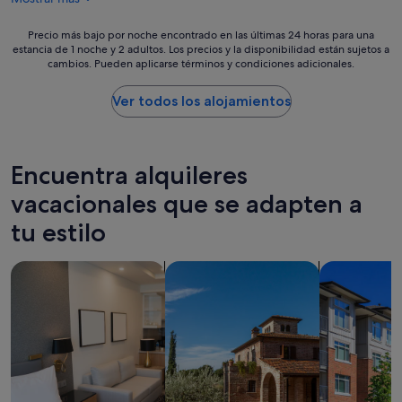
323 €
d
s
i
d
Precio
Precio más bajo por noche encontrado en las últimas 24 horas para una
e
i
estancia de 1 noche y 2 adultos. Los precios y la disponibilidad están sujetos a
más
r
e
cambios. Pueden aplicarse términos y condiciones adicionales.
bajo
o
r
por
n
o
noche
Ver todos los alojamientos
u
n
encontrado
n
,
en
a
s
las
i
i
últimas
n
Encuentra alquileres
n
24 horas
f
e
para
vacacionales que se adapten a
u
m
una
s
b
tu estilo
estancia
i
a
de
ó
r
1 noche
n
Buscar apartoteles
Buscar villas
Buscar cond
g
y
c
o
2 adultos.
o
,
Los
n
n
precios
t
o
y
o
n
la
s
o
disponibilidad
t
s
están
a