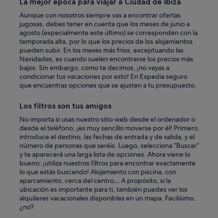
La mejor época para viajar a Ciudad de Ibiza
c
o
Aunque con nosotros siempre vas a encontrar ofertas
n
jugosas, debes tener en cuenta que los meses de junio a
e
agosto (especialmente este último) se corresponden con la
l
temporada alta, por lo que los precios de los alojamientos
q
pueden subir. En los meses más fríos, exceptuando las
u
Navidades, es cuando suelen encontrarse los precios más
e
bajos. Sin embargo, como te decimos, ¡no vayas a
t
condicionar tus vacaciones por esto! En Expedia seguro
r
que encuentras opciones que se ajusten a tu presupuesto.
a
t
Los filtros son tus amigos
a
m
No importa si usas nuestro sitio web desde el ordenador o
o
desde el teléfono, ¡es muy sencillo moverse por él! Primero,
s
introduce el destino, las fechas de entrada y de salida, y el
f
número de personas que seréis. Luego, selecciona “Buscar”
u
y te aparecerá una larga lista de opciones. Ahora viene lo
e
bueno: ¡utiliza nuestros filtros para encontrar exactamente
m
lo que estás buscando! Alojamiento con piscina, con
u
aparcamiento, cerca del centro… A propósito, si la
y
ubicación es importante para ti, también puedes ver los
a
alquileres vacacionales disponibles en un mapa. Facilísimo,
m
¿no?
a