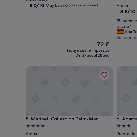
de
3.0 estrellas
8.0
8,0/10
Muy bueno
(137 comentarios)
Arona
sobre
4.0 estrel
8.8
8,8/10
10,
sobre
"
"El person
Muy
10,
E
bueno "
bueno,
Excelent
l
Ana T
(137 comentarios)
(532 com
p
Ver menos
e
El
72 €
r
precio
incluye tasas e impuestos
s
actual
Del 27 ago al 28 ago
o
es
n
de
Marinell Collection Palm-Mar
Apartame
a
72 €
l
m
u
y
a
m
a
b
Marinell Collection Palm-Mar
Apartame
5. Marinell Collection Palm-Mar
6. Apart
l
e
Alojamiento
Alojamie
.
de
de
Arona
Puerto de 
C