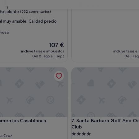
3.0 estrellas
7.2
7,2/10
Bueno
(218 comentarios)
31
sobre
las
Excelente
(532 comentarios)
10,
al muy amable. Calidad precio
Bueno,
(218 comentarios)
e,
eresa
entarios)
El
107 €
precio
incluye tasas e impuestos
incluye tasas e
actual
Del 31 ago al 1 sept
Del 11 ag
es
de
ntos Casablanca
Santa Barbara Golf And Ocea
107 €
ntos Casablanca
Santa Barbara Golf And Ocea
amentos Casablanca
7. Santa Barbara Golf And O
Club
nto
Alojamiento
la Cruz