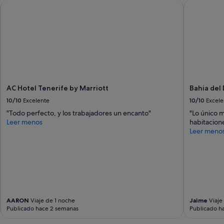
AC Hotel Tenerife by Marriott
Bahia del 
AC Hotel Tenerife by Marriott
Bahia del
10/10
Excelente
10/10
Excele
"Todo perfecto, y los trabajadores un encanto"
"Lo único m
Leer menos
habitacion
Leer meno
AARON
Viaje de 1 noche
Jaime
Viaje
Publicado hace 2 semanas
Publicado h