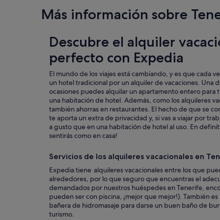
d
Más información sobre Tene
e
s
c
Descubre el alquiler vacaci
a
n
perfecto con Expedia
s
a
El mundo de los viajes está cambiando, y es que cada ve
r
un hotel tradicional por un alquiler de vacaciones. Una d
b
ocasiones puedes alquilar un apartamento entero para ti
i
una habitación de hotel. Además, como los alquileres va
e
también ahorras en restaurantes. El hecho de que se c
n
te aporta un extra de privacidad y, si vas a viajar por tr
"
a gusto que en una habitación de hotel al uso. En definiti
sentirás como en casa!
Servicios de los alquileres vacacionales en Ten
Expedia tiene alquileres vacacionales entre los que pue
alrededores, por lo que seguro que encuentras el adecua
demandados por nuestros huéspedes en Tenerife, encontr
pueden ser con piscina, ¡mejor que mejor!). También es 
bañera de hidromasaje para darse un buen baño de burbu
turismo.