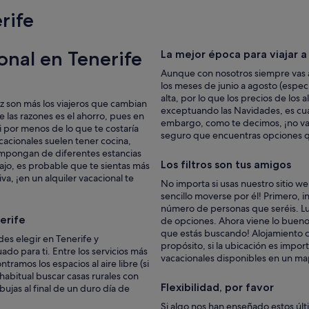
rife
onal en Tenerife
La mejor época para viajar a
Aunque con nosotros siempre vas a
los meses de junio a agosto (espe
alta, por lo que los precios de los
z son más los viajeros que cambian
exceptuando las Navidades, es cua
e las razones es el ahorro, pues en
embargo, como te decimos, ¡no vay
 por menos de lo que te costaría
seguro que encuentras opciones q
cacionales suelen tener cocina,
ompongan de diferentes estancias
Los filtros son tus amigos
abajo, es probable que te sientas más
va, ¡en un alquiler vacacional te
No importa si usas nuestro sitio w
sencillo moverse por él! Primero, in
número de personas que seréis. Lue
erife
de opciones. Ahora viene lo bueno: 
que estás buscando! Alojamiento c
des elegir en Tenerife y
propósito, si la ubicación es impor
do para ti. Entre los servicios más
vacacionales disponibles en un map
amos los espacios al aire libre (si
habitual buscar casas rurales con
Flexibilidad, por favor
jas al final de un duro día de
Si algo nos han enseñado estos últ