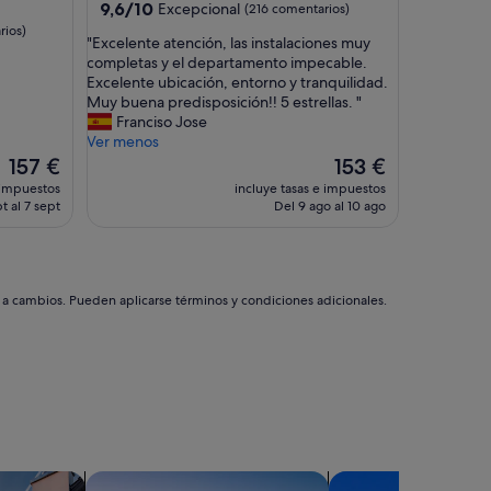
3.5 estrellas
9.6
9,6/10
Excepcional
(216 comentarios)
sobre
rios)
"
"Excelente atención, las instalaciones muy
10,
E
completas y el departamento impecable.
Excepcional,
x
Excelente ubicación, entorno y tranquilidad.
(216 comentarios)
c
Muy buena predisposición!! 5 estrellas. "
e
Franciso Jose
l
Ver menos
e
El
El
157 €
153 €
n
precio
precio
 impuestos
incluye tasas e impuestos
t
actual
actual
t al 7 sept
Del 9 ago al 10 ago
e
es
es
a
de
de
t
157 €
153 €
e
n
s a cambios. Pueden aplicarse términos y condiciones adicionales.
c
i
ó
n
,
l
a
s
i
aciones privadas
Buscar chalets
Buscar condominios