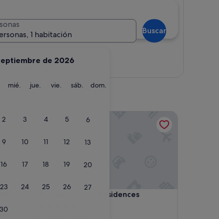
sonas
Buscar
ersonas, 1 habitación
septiembre de 2026
Ver mapa
martes
miércoles
jueves
viernes
sábado
domingo
mié.
jue.
vie.
sáb.
dom.
Amarilla Golf Residences
2
3
4
5
6
9
10
11
12
13
16
17
18
19
20
23
24
25
26
27
Amarilla Golf Residences
ida
4. Amarilla Golf Residences
Alojamiento
30
de
San Miguel de Abona