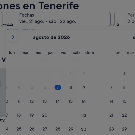
ones en Tenerife
En dos meses
Fechas
Per
2 oct - 4 oct
vie., 21 ago. - sáb., 22 ago.
2 p
entro de cuatro meses
27 nov - 29 nov
Tus
agosto de 2026
meses
actuales
son
lunes
martes
miércoles
jueves
viernes
sábado
domingo
lunes
lun.
mar.
mié.
jue.
vie.
sáb.
dom.
lun.
mar.
 vacacionales en Tenerife
August
de
2026
Country Club, Apartments Suites
Checkin Bungalows Atlantida
1
1
2
y
September
3
4
5
6
7
8
7
8
9
de
2026.
10
11
12
13
14
15
14
15
16
17
18
19
20
21
22
21
22
23
Country Club, Apartments Suites
Checkin Bungalows Atlantida
cy Country Club, Apartments
3. Checkin Bungalows Atlant
Alojamiento
24
25
26
27
28
29
28
29
30
nto
de
Arona