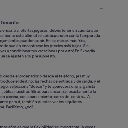
x
c
e
l
 Tenerife
e
n
 encontrar ofertas jugosas, debes tener en cuenta que
t
cialmente este último) se corresponden con la temporada
e
 alojamientos pueden subir. En los meses más fríos,
u
ndo suelen encontrarse los precios más bajos. Sin
b
as a condicionar tus vacaciones por esto! En Expedia
i
ue se ajusten a tu presupuesto.
c
a
c
i
eb desde el ordenador o desde el teléfono, ¡es muy
ó
troduce el destino, las fechas de entrada y de salida, y el
n
go, selecciona “Buscar” y te aparecerá una larga lista
,
¡utiliza nuestros filtros para encontrar exactamente lo
e
on piscina, con aparcamiento, cerca del centro… A
n
tante para ti, también puedes ver los alquileres
t
a. Facilísimo, ¿no?
o
r
n
o
imos años es que la flexibilidad es importante. A veces