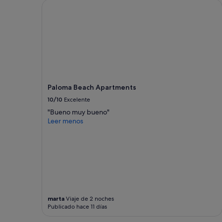
u
Paloma Beach Apartments
i
d
o
t
e
r
r
i
b
Paloma Beach Apartments
l
10/10
Excelente
e
q
"Bueno muy bueno"
u
Leer menos
e
n
o
s
i
m
p
o
d
marta
Viaje de 2 noches
Publicado hace 11 días
i
ó