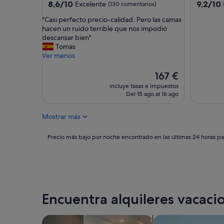
4.0 estrellas
3.0 estrel
8.6
9.2
8,6/10
9,2/10
Excelente
(130 comentarios)
a
sobre
sobre
l
"
"Casi perfecto precio-calidad. Pero las camas
10,
10,
i
C
hacen un ruido terrible que nos impodió
Excelente,
Impresio
d
a
descansar bien"
(130 comentarios)
(529 com
a
s
Tomas
d
i
Ver menos
p
p
r
e
El
167 €
e
r
precio
incluye tasas e impuestos
c
f
actual
Del 15 ago al 16 ago
i
e
es
o
c
de
b
Mostrar más
t
167 €
u
o
e
p
Precio
Precio más bajo por noche encontrado en las últimas 24 horas par
n
r
más
o
e
bajo
"
c
por
i
noche
o
encontrado
-
en
Encuentra alquileres vacacio
c
las
a
últimas
l
24 horas
Buscar apartoteles
Buscar apartament