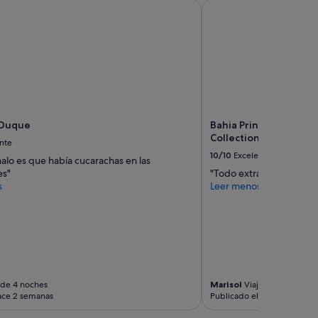
e
Duque
Bahia Principe Explore 
l
d
e
p
a
r
t
a
m
 Duque
Bahia Principe Explore
e
Collection
nte
n
10/10
Excelente
t
alo es que había cucarachas en las
o
es"
"Todo extraordinario, so
i
s
Leer menos
m
p
e
c
a
b
l
e
 de 4 noches
Marisol
Viaje de 4 noches
ace 2 semanas
Publicado el mes pasado
.
E