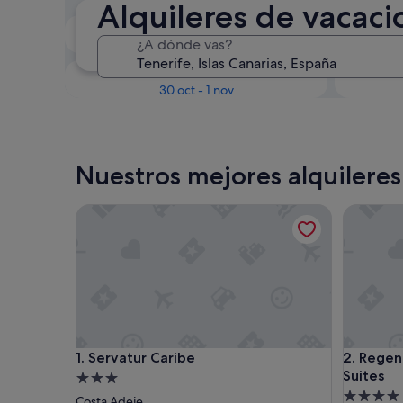
Alquileres de vacaci
En dos semanas
¿A dónde vas?
21 ago - 23 ago
Dentro de tres meses
D
30 oct - 1 nov
Nuestros mejores alquileres
Servatur Caribe
Regency 
Servatur Caribe
Regency 
1. Servatur Caribe
2. Regen
Suites
Alojamiento
Alojamie
de
Costa Adeje