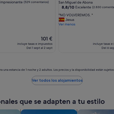
de
las
Impresionante
(529 comentarios)
San Miguel de Abona
4.0 estrellas
8.8
8,8/10
Excelente
(2.830 comenta
sobre
"
"NO VOLVEREMOS. "
nante,
10,
N
Jesus
entarios)
Excelente,
O
Ver menos
(2.830 comentarios)
V
O
El
L
101 €
precio
V
incluye tasas e impuestos
incluye tasas e
actual
E
Del 1 sept al 2 sept
Del 6 sep
es
R
de
E
101 €
M
O
S
a una estancia de 1 noche y 2 adultos. Los precios y la disponibilidad están sujeto
.
"
Ver todos los alojamientos
nales que se adapten a tu estilo
os
Buscar villas
buscar casas de vac