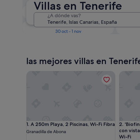
Villas en Tenerife
En dos semanas
¿A dónde vas?
21 ago - 23 ago
Dentro de tres meses
D
30 oct - 1 nov
las mejores villas en Tenerif
A 250m Playa, 2 Piscinas, Wi-Fi Fibra
'Biofinca
A 250m Playa, 2 Piscinas, Wi-Fi Fibra
'Biofinca
1. A 250m Playa, 2 Piscinas, Wi-Fi Fibra
2. 'Biofi
con vista
Granadilla de Abona
Wi-Fi