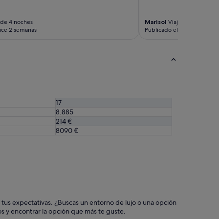
v
i
 de 4 noches
Marisol
Viaje de 4 noches
s
ace 2 semanas
Publicado el mes pasado
t
a
s
d
e
e
n
s
17
u
8.885
e
214 €
ñ
o
8090 €
y
u
n
e
n
c
l
a
as tus expectativas. ¿Buscas un entorno de lujo o una opción
v
dos y encontrar la opción que más te guste.
e