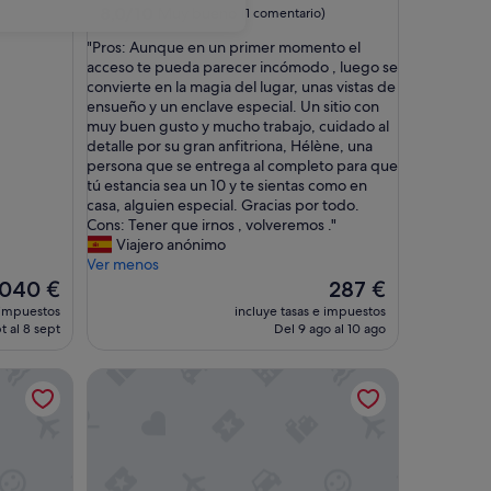
8.0
8,0/10
Muy bueno
(1 comentario)
sobre
"
"Pros: Aunque en un primer momento el
10,
P
acceso te pueda parecer incómodo , luego se
Muy
r
convierte en la magia del lugar, unas vistas de
bueno,
o
ensueño y un enclave especial. Un sitio con
(1 comentario)
s
muy buen gusto y mucho trabajo, cuidado al
:
detalle por su gran anfitriona, Hélène, una
A
persona que se entrega al completo para que
u
tú estancia sea un 10 y te sientas como en
n
casa, alguien especial. Gracias por todo.
q
Cons: Tener que irnos , volveremos ."
u
Viajero anónimo
e
Ver menos
e
El
040 €
287 €
n
ecio
precio
 impuestos
incluye tasas e impuestos
u
tual
actual
t al 8 sept
Del 9 ago al 10 ago
n
es
p
e
de
r, vista a la montaña, terraza y Wi-Fi
Villa vacacional "Aurora Playa La Arena" con vistas a
r
040 €
287 €
i
m
e
r
m