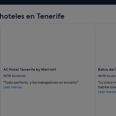
hoteles en Tenerife
AC Hotel Tenerife by Marriott
Bahia del 
AC Hotel Tenerife by Marriott
Bahia del
10/10
Excelente
10/10
Excele
"Todo perfecto, y los trabajadores un encanto"
"Lo único m
Leer menos
habitacion
Leer meno