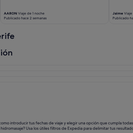
AARON
Viaje de 1 noche
Jaime
Viaje
Publicado hace 2 semanas
Publicado h
rife
ción
il como introducir tus fechas de viaje y elegir una opción que cumpla tod
hidromasaje? Usa los útiles filtros de Expedia para delimitar tus resulta