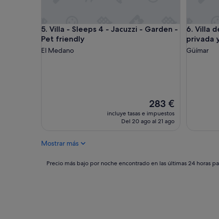
Villa - Sleeps 4 - Jacuzzi - Garden - Pet friendly
Villa de 
5. Villa - Sleeps 4 - Jacuzzi - Garden -
6. Villa 
Pet friendly
privada 
El Medano
Güímar
El
283 €
precio
incluye tasas e impuestos
actual
Del 20 ago al 21 ago
es
de
Mostrar más
283 €
Precio
Precio más bajo por noche encontrado en las últimas 24 horas par
más
bajo
por
noche
encontrado
en