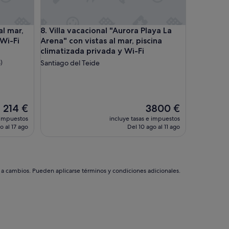
o
m
e
r, vista a la montaña, terraza y Wi-Fi
Villa vacacional "Aurora Playa La Arena" con vistas a
al mar,
8. Villa vacacional "Aurora Playa La
n
 Wi-Fi
Arena" con vistas al mar, piscina
t
o
climatizada privada y Wi-Fi
e
)
Santiago del Teide
l
a
c
c
e
El
El
214 €
3800 €
s
precio
precio
 impuestos
incluye tasas e impuestos
o
actual
actual
o al 17 ago
Del 10 ago al 11 ago
t
es
es
e
de
de
p
214 €
3800 €
u
e
s a cambios. Pueden aplicarse términos y condiciones adicionales.
d
a
p
a
r
e