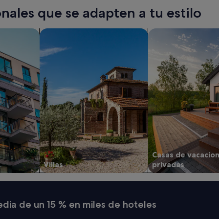
a
nales que se adapten a tu estilo
d
o
"
os
Buscar villas
buscar casas de vac
Casas de vacacio
Villas
privadas
media de un 15 % en miles de hoteles