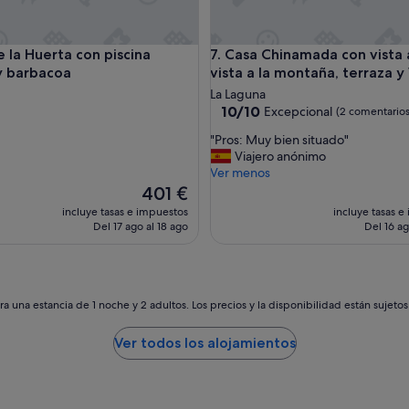
la Huerta con piscina privada y barbacoa
Casa Chinamada con vista al ma
de la Huerta con piscina
7. Casa Chinamada con vista 
y barbacoa
vista a la montaña, terraza y
La Laguna
10.0
10/10
Excepcional
(2 comentarios
sobre
"
"Pros: Muy bien situado"
10,
P
Viajero anónimo
Excepcional,
r
Ver menos
(2 comentarios)
o
El
401 €
s
precio
incluye tasas e impuestos
incluye tasas e
:
actual
Del 17 ago al 18 ago
Del 16 ag
M
es
u
de
y
401 €
b
i
a una estancia de 1 noche y 2 adultos. Los precios y la disponibilidad están sujeto
e
n
Ver todos los alojamientos
s
i
t
u