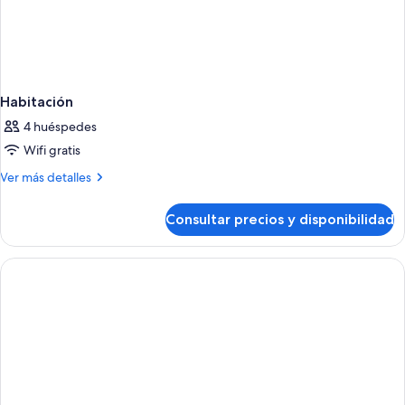
Habitación
4 huéspedes
Wifi gratis
Más
Ver más detalles
detalles
de
Consultar precios y disponibilidad
Habitación