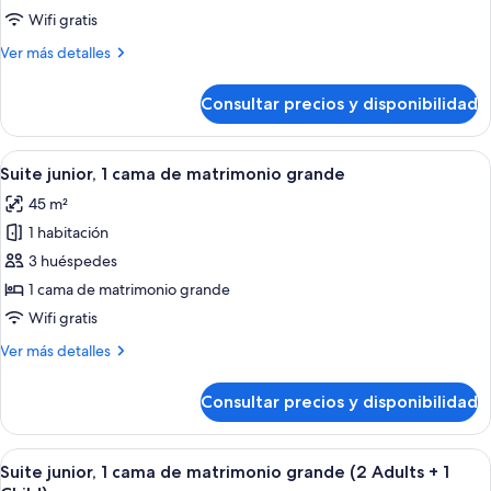
estándar,
Wifi gratis
2
Más
Ver más detalles
camas
detalles
dobles
de
Consultar precios y disponibilidad
Habitación
estándar,
2
Abrir
Una habitación de hotel moderna con so
4
camas
Suite junior, 1 cama de matrimonio grande
todas
dobles
45 m²
las
1 habitación
fotos
de
3 huéspedes
Suite
1 cama de matrimonio grande
junior,
Wifi gratis
1
Más
Ver más detalles
cama
detalles
de
de
Consultar precios y disponibilidad
Suite
matrimonio
junior,
grande
1
Abrir
Una habitación de hotel moderna con so
4
cama
Suite junior, 1 cama de matrimonio grande (2 Adults + 1
todas
de