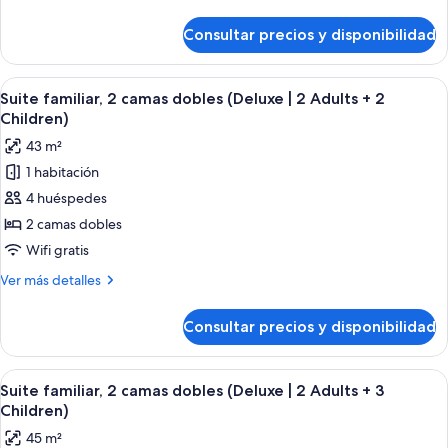
detalles
dobles
de
Consultar precios y disponibilidad
Suite
(Deluxe
familiar,
|
2
Abrir
Una habitación de hotel moderna con u
2
9
camas
Suite familiar, 2 camas dobles (Deluxe | 2 Adults + 2
todas
Adults
dobles
Children)
(Deluxe
las
+
43 m²
|
fotos
1
2
1 habitación
de
Child)
Adults
4 huéspedes
Suite
+
1
familiar,
2 camas dobles
Child)
2
Wifi gratis
camas
Más
Ver más detalles
dobles
detalles
(Deluxe
de
Consultar precios y disponibilidad
Suite
|
familiar,
2
2
Abrir
Una habitación de hotel moderna con u
Adults
9
camas
Suite familiar, 2 camas dobles (Deluxe | 2 Adults + 3
todas
dobles
+
Children)
(Deluxe
las
2
45 m²
|