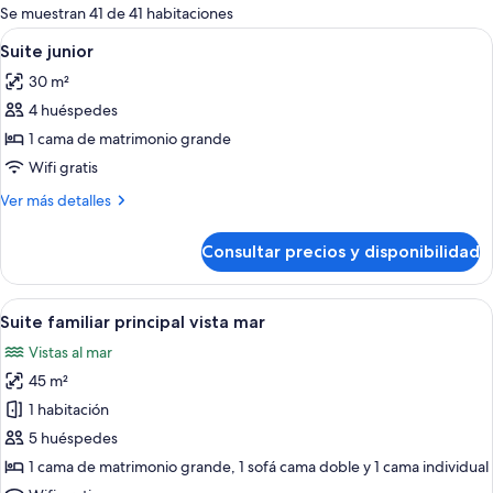
para
Se muestran 41 de 41 habitaciones
las
Abrir
Una habitación de hotel moderna con 
4
Suite junior
habitaciones
todas
30 m²
las
4 huéspedes
fotos
de
1 cama de matrimonio grande
Suite
Wifi gratis
junior
Más
Ver más detalles
detalles
de
Consultar precios y disponibilidad
Suite
junior
Abrir
Una habitación de hotel moderna con u
7
Suite familiar principal vista mar
todas
Vistas al mar
las
45 m²
fotos
de
1 habitación
Suite
5 huéspedes
familiar
1 cama de matrimonio grande, 1 sofá cama doble y 1 cama individual
principal