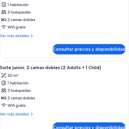
1
grande
1 habitación
fotos
Child)
(3
de
3 huéspedes
Adults
Suite
+
2 camas dobles
1
junior,
Wifi gratis
Child)
2
Más
Ver más detalles
camas
detalles
dobles
de
Consultar precios y disponibilidad
Suite
junior,
2
Abrir
Una habitación de hotel moderna con so
4
camas
Suite junior, 2 camas dobles (2 Adults + 1 Child)
todas
dobles
30 m²
las
1 habitación
fotos
de
3 huéspedes
Suite
2 camas dobles
junior,
Wifi gratis
2
Más
Ver más detalles
camas
detalles
dobles
de
Consultar precios y disponibilidad