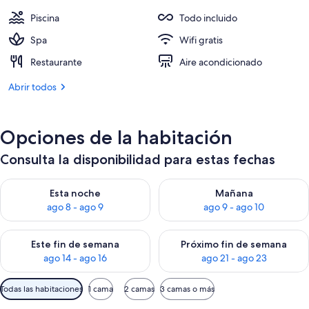
281 €
Piscina
Todo incluido
Spa
Wifi gratis
Restaurante
Aire acondicionado
Abrir todos
Opciones de la habitación
Consulta la disponibilidad para estas fechas
Consulta la disponibilidad para esta noche, ago 8 - ago 9
Consulta la disponibilidad pa
Esta noche
Mañana
ago 8 - ago 9
ago 9 - ago 10
Consulta la disponibilidad para este fin de semana, ago 14 - a
Consulta la disponibilidad par
Este fin de semana
Próximo fin de semana
ago 14 - ago 16
ago 21 - ago 23
Filtros
Todas las habitaciones
1 cama
2 camas
3 camas o más
disponibles