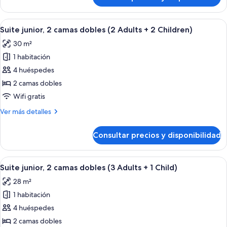
Suite
(2
junior,
Adults
2
Abrir
Una habitación de hotel moderna con so
+
4
camas
Suite junior, 2 camas dobles (2 Adults + 2 Children)
todas
1
dobles
30 m²
(2
las
Child)
Adults
1 habitación
fotos
+
de
4 huéspedes
1
Suite
Child)
2 camas dobles
junior,
Wifi gratis
2
Más
Ver más detalles
camas
detalles
dobles
de
Consultar precios y disponibilidad
Suite
(2
junior,
Adults
2
Abrir
Una habitación de hotel moderna con so
+
4
camas
Suite junior, 2 camas dobles (3 Adults + 1 Child)
todas
2
dobles
28 m²
(2
las
Children)
Adults
1 habitación
fotos
+
de
4 huéspedes
2
Suite
Children)
2 camas dobles