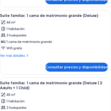
Suite
vistas
junior,
al
1
Abrir
Una habitación de hotel moderna con u
mar
9
cama
Suite familiar, 1 cama de matrimonio grande (Deluxe)
todas
(3
de
44 m²
matrimonio
las
Adults
grande,
1 habitación
fotos
+
vistas
de
3 huéspedes
1
al
Suite
mar
Child)
1 cama de matrimonio grande
(3
familiar,
Wifi gratis
Adults
1
+
Más
Ver más detalles
cama
1
detalles
de
Child)
de
Consultar precios y disponibilidad
Suite
matrimonio
familiar,
grande
1
Abrir
Una habitación de hotel moderna con u
(Deluxe)
9
cama
Suite familiar, 1 cama de matrimonio grande (Deluxe | 2
todas
de
Adults + 1 Child)
matrimonio
las
45 m²
grande
fotos
(Deluxe)
1 habitación
de
3 huéspedes
Suite