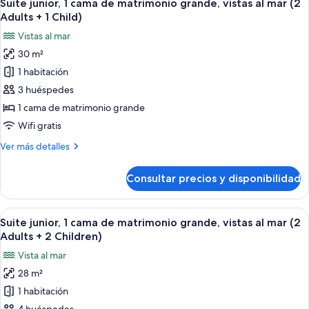
6
cama
Suite junior, 1 cama de matrimonio grande, vistas al mar (2
todas
mar
de
Adults + 1 Child)
matrimonio
las
Vistas al mar
grande,
fotos
vistas
30 m²
de
al
1 habitación
Suite
mar
junior,
3 huéspedes
1
1 cama de matrimonio grande
cama
Wifi gratis
de
Más
Ver más detalles
matrimonio
detalles
grande,
de
Consultar precios y disponibilidad
Suite
vistas
junior,
al
1
Abrir
Un dormitorio moderno con una cama g
mar
6
cama
Suite junior, 1 cama de matrimonio grande, vistas al mar (2
todas
(2
de
Adults + 2 Children)
matrimonio
las
Adults
Vista al mar
grande,
fotos
+
vistas
28 m²
de
1
al
1 habitación
Suite
mar
Child)
(2