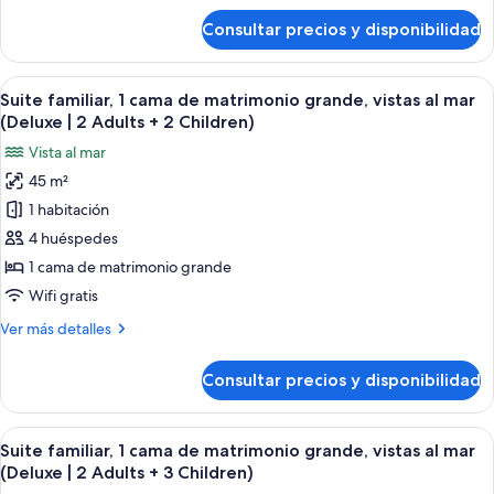
grande,
de
Consultar precios y disponibilidad
Suite
vistas
familiar,
al
1
Abrir
Una habitación de hotel moderna con u
mar
7
cama
Suite familiar, 1 cama de matrimonio grande, vistas al mar
todas
(Deluxe
de
(Deluxe | 2 Adults + 2 Children)
matrimonio
las
|
Vista al mar
grande,
fotos
2
vistas
45 m²
de
Adults
al
1 habitación
Suite
mar
+
(Deluxe
familiar,
4 huéspedes
1
|
1
Child)
1 cama de matrimonio grande
2
cama
Adults
Wifi gratis
de
+
Más
Ver más detalles
1
matrimonio
detalles
Child)
grande,
de
Consultar precios y disponibilidad
Suite
vistas
familiar,
al
1
Abrir
Una habitación de hotel moderna con u
mar
7
cama
Suite familiar, 1 cama de matrimonio grande, vistas al mar
todas
(Deluxe
de
(Deluxe | 2 Adults + 3 Children)
matrimonio
las
|