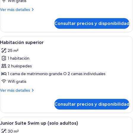
Wifi gratis
vista
Más
Ver más detalles
mar
detalles
de
Consultar precios y disponibilidad
Suite
familiar
principal
Abrir
Una habitación de hotel con cama, mesit
5
vista
Habitación superior
todas
mar
25 m²
las
1 habitación
fotos
de
2 huéspedes
Habitación
1 cama de matrimonio grande O 2 camas individuales
superior
Wifi gratis
Más
Ver más detalles
detalles
de
Consultar precios y disponibilidad
Habitación
superior
Abrir
Zona de piscina de un hotel con sillone
7
Junior Suite Swim up (solo adultos)
todas
30 m²