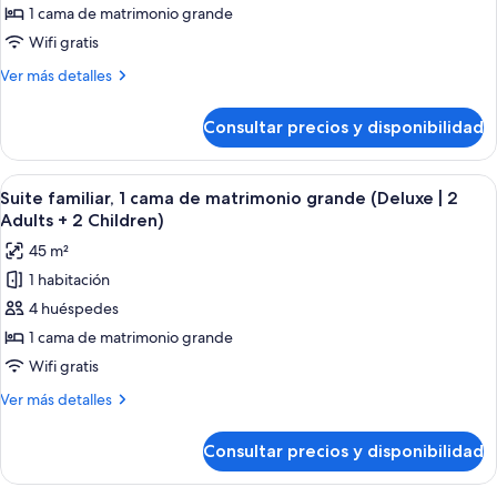
familiar,
1 cama de matrimonio grande
1
Wifi gratis
cama
Más
Ver más detalles
de
detalles
matrimonio
de
Consultar precios y disponibilidad
Suite
grande
familiar,
(Deluxe
1
Abrir
Una habitación de hotel moderna con u
|
9
cama
Suite familiar, 1 cama de matrimonio grande (Deluxe | 2
todas
de
2
Adults + 2 Children)
matrimonio
las
Adults
45 m²
grande
fotos
+
(Deluxe
1 habitación
de
1
|
4 huéspedes
Suite
2
Child)
Adults
familiar,
1 cama de matrimonio grande
+
1
Wifi gratis
1
cama
Child)
Más
Ver más detalles
de
detalles
matrimonio
de
Consultar precios y disponibilidad
Suite
grande
familiar,
(Deluxe