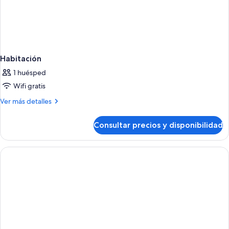
Habitación
1 huésped
Wifi gratis
Más
Ver más detalles
detalles
de
Consultar precios y disponibilidad
Habitación