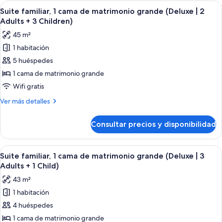
1
Abrir
Una habitación de hotel moderna con u
|
9
cama
Suite familiar, 1 cama de matrimonio grande (Deluxe | 2
todas
de
2
Adults + 3 Children)
matrimonio
las
Adults
45 m²
grande
fotos
+
(Deluxe
1 habitación
de
2
|
5 huéspedes
Suite
2
Children)
Adults
familiar,
1 cama de matrimonio grande
+
1
Wifi gratis
2
cama
Children)
Más
Ver más detalles
de
detalles
matrimonio
de
Consultar precios y disponibilidad
Suite
grande
familiar,
(Deluxe
1
Abrir
Una habitación de hotel moderna con u
|
9
cama
Suite familiar, 1 cama de matrimonio grande (Deluxe | 3
todas
de
2
Adults + 1 Child)
matrimonio
las
Adults
43 m²
grande
fotos
+
(Deluxe
1 habitación
de
3
|
4 huéspedes
Suite
2
Children)
Adults
familiar,
1 cama de matrimonio grande