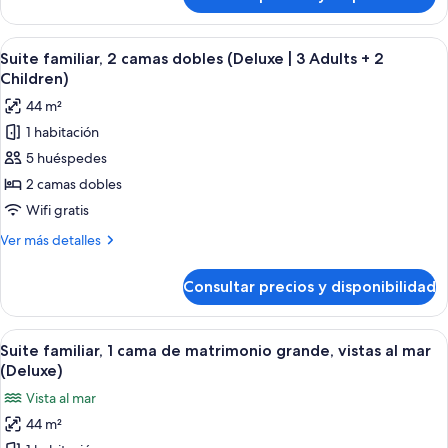
Suite
(Deluxe
familiar,
|
2
Abrir
Una habitación de hotel moderna con u
3
9
camas
Suite familiar, 2 camas dobles (Deluxe | 3 Adults + 2
todas
Adults
dobles
Children)
(Deluxe
las
+
44 m²
|
fotos
1
3
1 habitación
de
Child)
Adults
5 huéspedes
Suite
+
1
familiar,
2 camas dobles
Child)
2
Wifi gratis
camas
Más
Ver más detalles
dobles
detalles
(Deluxe
de
Consultar precios y disponibilidad
Suite
|
familiar,
3
2
Abrir
Una habitación de hotel moderna con u
Adults
7
camas
Suite familiar, 1 cama de matrimonio grande, vistas al mar
todas
dobles
+
(Deluxe)
(Deluxe
las
2
Vista al mar
|
fotos
Children)
3
44 m²
de
Adults