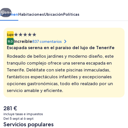
Fantasia
erior
Siguiente
–
69+
Resumen
Habitaciones
Ubicación
Políticas
Hyatt
Inclusive
Alojamiento
Lujo
Collection
de
Increíble
837 comentarios
9,0
5.0 estrellas
Escapada serena en el paraíso del lujo de Tenerife
Rodeado de bellos jardines y moderno diseño, este
tranquilo complejo ofrece una serena escapada en
Tenerife. Deléitate con siete piscinas inmaculadas,
Fachada del alojamiento - Noche
fantásticos espectáculos infantiles y excepcionales
opciones gastronómicas, todo ello realzado por un
servicio amable y eficiente.
El
281 €
precio
incluye tasas e impuestos
actual
Del 5 sept al 6 sept
es
Servicios populares
de