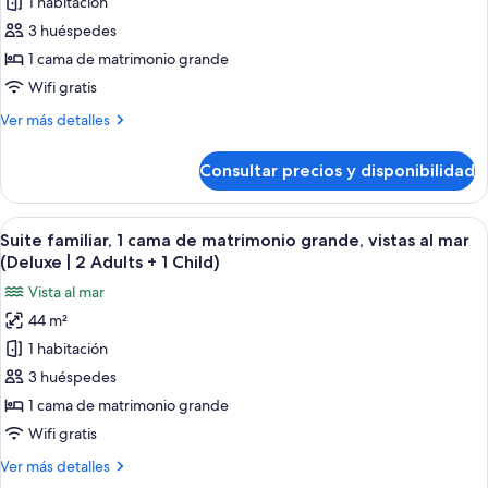
1 habitación
Suite
+
2
familiar,
3 huéspedes
Children)
1
1 cama de matrimonio grande
cama
Wifi gratis
de
Más
Ver más detalles
matrimonio
detalles
grande,
de
Consultar precios y disponibilidad
Suite
vistas
familiar,
al
1
Abrir
Una habitación de hotel moderna con u
mar
7
cama
Suite familiar, 1 cama de matrimonio grande, vistas al mar
todas
(Deluxe)
de
(Deluxe | 2 Adults + 1 Child)
matrimonio
las
Vista al mar
grande,
fotos
vistas
44 m²
de
al
1 habitación
Suite
mar
(Deluxe)
familiar,
3 huéspedes
1
1 cama de matrimonio grande
cama
Wifi gratis
de
Más
Ver más detalles
matrimonio
detalles