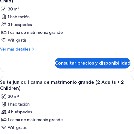
Child)
matrimonio
las
30 m²
grande
fotos
1 habitación
de
3 huéspedes
Suite
junior,
1 cama de matrimonio grande
1
Wifi gratis
cama
Más
Ver más detalles
de
detalles
matrimonio
de
Consultar precios y disponibilidad
Suite
grande
junior,
(2
1
Abrir
Una habitación de hotel moderna con so
Adults
4
cama
Suite junior, 1 cama de matrimonio grande (2 Adults + 2
todas
de
+
Children)
matrimonio
las
1
30 m²
grande
fotos
Child)
(2
1 habitación
de
Adults
4 huéspedes
Suite
+
1
junior,
1 cama de matrimonio grande
Child)
1
Wifi gratis
cama