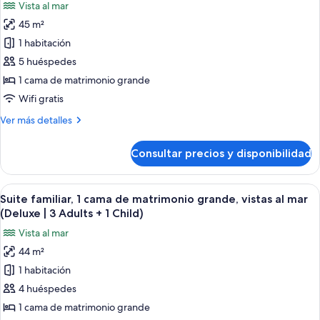
Vista al mar
grande,
fotos
2
vistas
45 m²
de
Adults
al
1 habitación
Suite
mar
+
(Deluxe
familiar,
5 huéspedes
2
|
1
Children)
1 cama de matrimonio grande
2
cama
Adults
Wifi gratis
de
+
Más
Ver más detalles
2
matrimonio
detalles
Children)
grande,
de
Consultar precios y disponibilidad
Suite
vistas
familiar,
al
1
Abrir
Una habitación de hotel moderna con u
mar
7
cama
Suite familiar, 1 cama de matrimonio grande, vistas al mar
todas
(Deluxe
de
(Deluxe | 3 Adults + 1 Child)
matrimonio
las
|
Vista al mar
grande,
fotos
2
vistas
44 m²
de
Adults
al
1 habitación
Suite
mar
+
(Deluxe
familiar,
4 huéspedes
3
|
1
Children)
1 cama de matrimonio grande
2