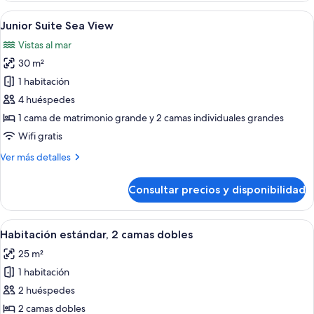
familiar
Abrir
Un dormitorio moderno con una cama g
7
Junior Suite Sea View
todas
Vistas al mar
las
30 m²
fotos
de
1 habitación
Junior
4 huéspedes
Suite
1 cama de matrimonio grande y 2 camas individuales grandes
Sea
Wifi gratis
View
Más
Ver más detalles
detalles
de
Consultar precios y disponibilidad
Junior
Suite
Sea
Abrir
Una habitación de hotel con cama, mesit
5
View
Habitación estándar, 2 camas dobles
todas
25 m²
las
1 habitación
fotos
de
2 huéspedes
Habitación
2 camas dobles