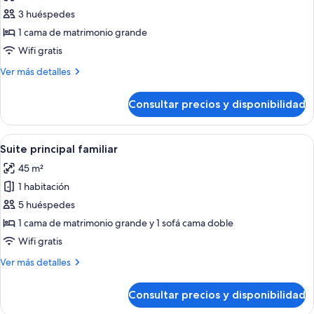
las
3 huéspedes
fotos
de
1 cama de matrimonio grande
Junior
Wifi gratis
Suite
Más
Ver más detalles
Swim
detalles
up
de
Consultar precios y disponibilidad
Junior
(solo
Suite
adultos)
Swim
Abrir
Una habitación de hotel moderna con u
9
up
Suite principal familiar
todas
(solo
45 m²
adultos)
las
1 habitación
fotos
de
5 huéspedes
Suite
1 cama de matrimonio grande y 1 sofá cama doble
principal
Wifi gratis
familiar
Más
Ver más detalles
detalles
de
Consultar precios y disponibilidad
Suite
principal