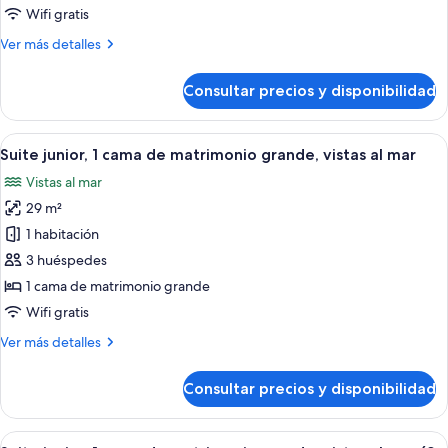
junior,
Wifi gratis
2
Más
Ver más detalles
camas
detalles
dobles
de
Consultar precios y disponibilidad
Suite
(3
junior,
Adults
2
Abrir
Una habitación de hotel moderna con so
+
6
camas
Suite junior, 1 cama de matrimonio grande, vistas al mar
todas
1
dobles
Vistas al mar
(3
las
Child)
Adults
29 m²
fotos
+
de
1 habitación
1
Suite
Child)
3 huéspedes
junior,
1 cama de matrimonio grande
1
Wifi gratis
cama
Más
Ver más detalles
de
detalles
matrimonio
de
Consultar precios y disponibilidad
grande,
Suite
junior,
vistas
1
Abrir
Un dormitorio moderno con una cama g
al