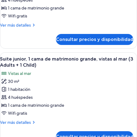
junior,
4 huéspedes
Adults
1
1 cama de matrimonio grande
+
cama
1
Wifi gratis
de
Child)
Más
Ver más detalles
matrimonio
detalles
grande,
de
Consultar precios y disponibilidad
Suite
vistas
junior,
al
1
Abrir
Un dormitorio moderno con una cama g
mar
6
cama
Suite junior, 1 cama de matrimonio grande, vistas al mar (3
todas
(2
de
Adults + 1 Child)
matrimonio
las
Adults
Vistas al mar
grande,
fotos
+
vistas
30 m²
de
2
al
1 habitación
Suite
mar
Children)
(2
junior,
4 huéspedes
Adults
1
1 cama de matrimonio grande
+
cama
2
Wifi gratis
de
Children)
Más
Ver más detalles
matrimonio
detalles
grande,
de
Consultar precios y disponibilidad