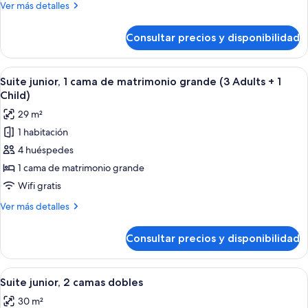
Más
Ver más detalles
de
detalles
matrimonio
de
Consultar precios y disponibilidad
Suite
grande
junior,
(2
1
Abrir
Una habitación de hotel moderna con so
Adults
4
cama
Suite junior, 1 cama de matrimonio grande (3 Adults + 1
todas
de
+
Child)
matrimonio
las
2
29 m²
grande
fotos
Children)
(2
1 habitación
de
Adults
4 huéspedes
Suite
+
2
junior,
1 cama de matrimonio grande
Children)
1
Wifi gratis
cama
Más
Ver más detalles
de
detalles
matrimonio
de
Consultar precios y disponibilidad
Suite
grande
junior,
(3
1
Abrir
Una habitación de hotel moderna con so
Adults
4
cama
Suite junior, 2 camas dobles
todas
de
+
30 m²
matrimonio
las