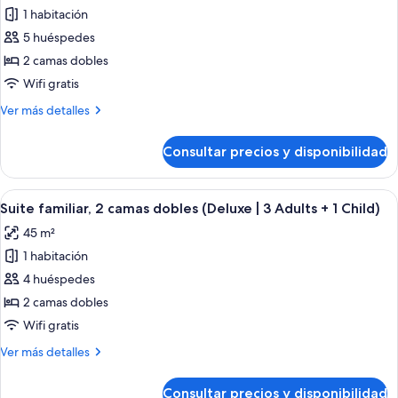
fotos
Children)
2
1 habitación
de
Adults
5 huéspedes
Suite
+
2
familiar,
2 camas dobles
Children)
2
Wifi gratis
camas
Más
Ver más detalles
dobles
detalles
(Deluxe
de
Consultar precios y disponibilidad
Suite
|
familiar,
2
2
Abrir
Una habitación de hotel moderna con u
Adults
9
camas
Suite familiar, 2 camas dobles (Deluxe | 3 Adults + 1 Child)
todas
dobles
+
45 m²
(Deluxe
las
3
|
1 habitación
fotos
Children)
2
de
4 huéspedes
Adults
Suite
+
2 camas dobles
3
familiar,
Wifi gratis
Children)
2
Más
Ver más detalles
camas
detalles
dobles
de
Consultar precios y disponibilidad