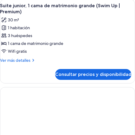
Abrir
Un dormitorio moderno con una cama g
mar
6
cama
Suite junior, 1 cama de matrimonio grande (Swim Up |
todas
(Deluxe
de
Premium)
matrimonio
las
|
30 m²
grande,
fotos
3
vistas
1 habitación
de
Adults
al
3 huéspedes
Suite
mar
+
(Deluxe
junior,
1 cama de matrimonio grande
2
|
1
Children)
Wifi gratis
3
cama
Adults
Más
Ver más detalles
de
+
detalles
2
matrimonio
de
Consultar precios y disponibilidad
Children)
Suite
grande
junior,
(Swim
1
Up
cama
de
|
matrimonio
Premium)
grande
(Swim
Up
|
Premium)