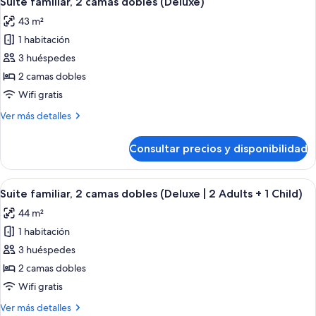
Suite familiar, 2 camas dobles (Deluxe)
todas
de
3
43 m²
matrimonio
las
Adults
grande
1 habitación
fotos
+
(Deluxe
de
3 huéspedes
2
|
Suite
3
2 camas dobles
Children)
Adults
familiar,
Wifi gratis
+
2
2
Más
Ver más detalles
camas
Children)
detalles
dobles
de
Consultar precios y disponibilidad
Suite
(Deluxe)
familiar,
2
Abrir
Una habitación de hotel moderna con u
9
camas
Suite familiar, 2 camas dobles (Deluxe | 2 Adults + 1 Child)
todas
dobles
44 m²
(Deluxe)
las
1 habitación
fotos
de
3 huéspedes
Suite
2 camas dobles
familiar,
Wifi gratis
2
Más
Ver más detalles
camas