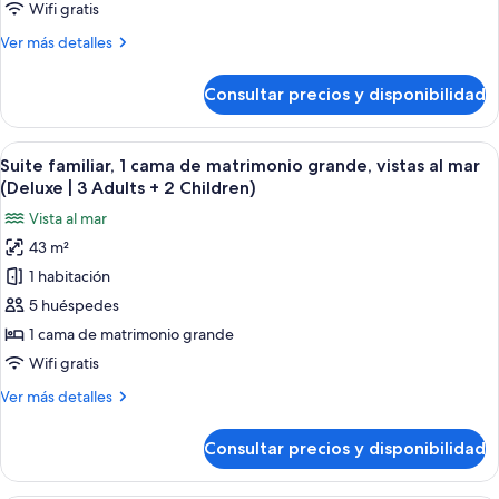
cama
Adults
Wifi gratis
de
+
Más
Ver más detalles
3
matrimonio
detalles
Children)
grande,
de
Consultar precios y disponibilidad
Suite
vistas
familiar,
al
1
Abrir
Una habitación de hotel moderna con u
mar
7
cama
Suite familiar, 1 cama de matrimonio grande, vistas al mar
todas
(Deluxe
de
(Deluxe | 3 Adults + 2 Children)
matrimonio
las
|
Vista al mar
grande,
fotos
3
vistas
43 m²
de
Adults
al
1 habitación
Suite
mar
+
(Deluxe
familiar,
5 huéspedes
1
|
1
Child)
1 cama de matrimonio grande
3
cama
Adults
Wifi gratis
de
+
Más
Ver más detalles
1
matrimonio
detalles
Child)
grande,
de
Consultar precios y disponibilidad
Suite
vistas
familiar,
al
1