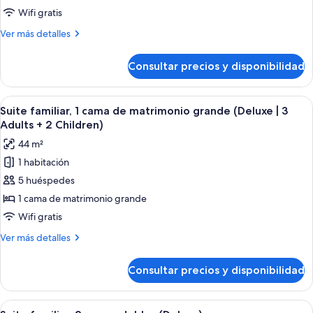
+
1
Wifi gratis
3
cama
Children)
Más
Ver más detalles
de
detalles
matrimonio
de
Consultar precios y disponibilidad
Suite
grande
familiar,
(Deluxe
1
Abrir
Una habitación de hotel moderna con u
|
9
cama
Suite familiar, 1 cama de matrimonio grande (Deluxe | 3
todas
de
3
Adults + 2 Children)
matrimonio
las
Adults
44 m²
grande
fotos
+
(Deluxe
1 habitación
de
1
|
5 huéspedes
Suite
3
Child)
Adults
familiar,
1 cama de matrimonio grande
+
1
Wifi gratis
1
cama
Child)
Más
Ver más detalles
de
detalles
matrimonio
de
Consultar precios y disponibilidad
Suite
grande
familiar,
(Deluxe
1
Abrir
Una habitación de hotel moderna con u
|
9
cama