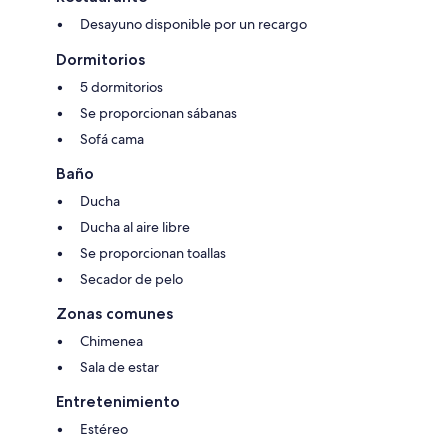
- Cuna Pagos 4,00 € por persona y noche
Desayuno disponible por un recargo
- Trona Pagos 4,00 € por persona y noche
Dormitorios
- Transfer al aeropuerto Pagos 30,00 € por persona por trayecto
5 dormitorios
Se proporcionan sábanas
- Desayuno Pagos 25,00 € por noche
Sofá cama
Baño
Ducha
Ducha al aire libre
Se proporcionan toallas
Secador de pelo
Zonas comunes
Chimenea
Sala de estar
Entretenimiento
Estéreo