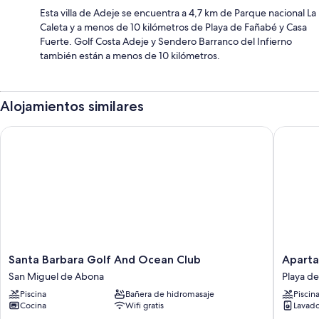
Esta villa de Adeje se encuentra a 4,7 km de Parque nacional La
Caleta y a menos de 10 kilómetros de Playa de Fañabé y Casa
Fuerte. Golf Costa Adeje y Sendero Barranco del Infierno
también están a menos de 10 kilómetros.
Alojamientos similares
Santa Barbara Golf And Ocean Club
Apartame
Santa
Apartam
Santa Barbara Golf And Ocean Club
Aparta
Barbara
Playazul
San Miguel de Abona
Playa de
Golf
Playa
Piscina
Bañera de hidromasaje
Piscin
And
de
Cocina
Wifi gratis
Lavado
Ocean
las