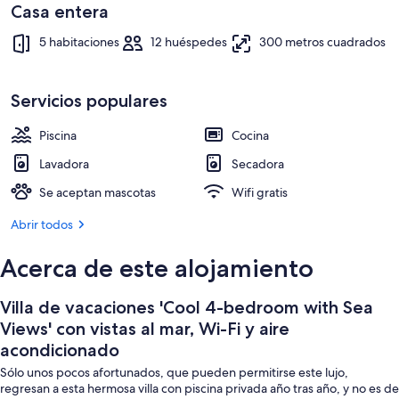
vistas
Casa entera
al
Jardines del alojamiento
5 habitaciones
12 huéspedes
300 metros cuadrados
mar,
Wi-
Servicios populares
Fi
y
Piscina
Cocina
aire
Lavadora
Secadora
acondicionado
Se aceptan mascotas
Wifi gratis
Abrir todos
Acerca de este alojamiento
Villa de vacaciones 'Cool 4-bedroom with Sea
Views' con vistas al mar, Wi-Fi y aire
acondicionado
Sólo unos pocos afortunados, que pueden permitirse este lujo,
regresan a esta hermosa villa con piscina privada año tras año, y no es de