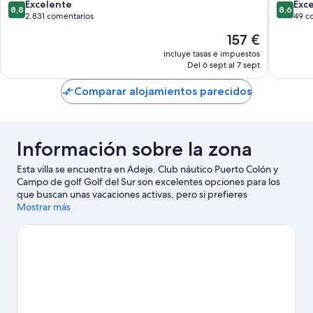
Club
América
8.8
8.6
Excelente
Exc
8,8
8,6
San
sobre
sobre
2.831 comentarios
49 c
Miguel
10,
10,
El
157 €
de
Excelente,
Excelent
precio
Abona
2.831 comentarios
49 come
incluye tasas e impuestos
actual
Del 6 sept al 7 sept
es
de
Comparar alojamientos parecidos
157 €
Información sobre la zona
Esta villa se encuentra en Adeje. Club náutico Puerto Colón y
Campo de golf Golf del Sur son excelentes opciones para los
que buscan unas vacaciones activas, pero si prefieres
sumergirte en la naturaleza, Playas de Tenerife y Playa El Duque
Mostrar más
son lo que necesitas. Parque Siam y Tenerife Nautical Center
también merecen la pena. Descubre todo lo que esta zona tiene
que ofrecer practicando actividades como el ciclismo o el
senderismo.
Ver guía de viaje de Adeje
Ver más villas en Adeje