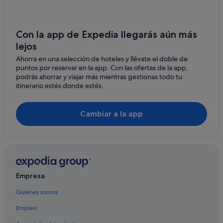
Casas de huéspedes en Órzola
B&B en Órzola
Con la app de Expedia llegarás aún más
Hoteles cerca de Mirador del Río
lejos
Casas rurales en Haría
Ahorra en una selección de hoteles y llévate el doble de
puntos por reservar en la app. Con las ofertas de la app,
Órzola hoteles
podrás ahorrar y viajar más mientras gestionas todo tu
Alojamientos agroturísticos en Órzola
itinerario estés donde estés.
Guinate hoteles
Albergues en Caleta de Sebo
Cambiar a la app
Casas privadas de vacaciones en Órzola
Casas rurales en Órzola
Ye hoteles
Albergues en Isla de Graciosa
Empresa
Apartoteles en Isla de Graciosa
Quiénes somos
Condominios en Órzola
Empleo
Hoteles de aventura en Haría