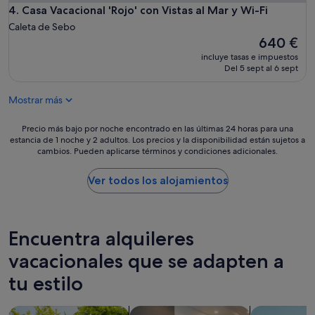
Casa Vacacional 'Rojo' con Vistas al Mar y Wi-Fi
4. Casa Vacacional 'Rojo' con Vistas al Mar y Wi-Fi
t
e
Caleta de Sebo
l
El
640 €
a
precio
incluye tasas e impuestos
s
actual
Del 5 sept al 6 sept
l
es
i
de
t
Mostrar más
640 €
)
.
Precio
Precio más bajo por noche encontrado en las últimas 24 horas para una
W
estancia de 1 noche y 2 adultos. Los precios y la disponibilidad están sujetos a
más
i
cambios. Pueden aplicarse términos y condiciones adicionales.
bajo
f
por
i
noche
Ver todos los alojamientos
p
encontrado
a
en
s
las
e
últimas
Encuentra alquileres
n
24 horas
c
para
vacacionales que se adapten a
o
una
r
tu estilo
estancia
e
de
f
1 noche
Buscar casas barco
Buscar apartoteles
Buscar apar
o