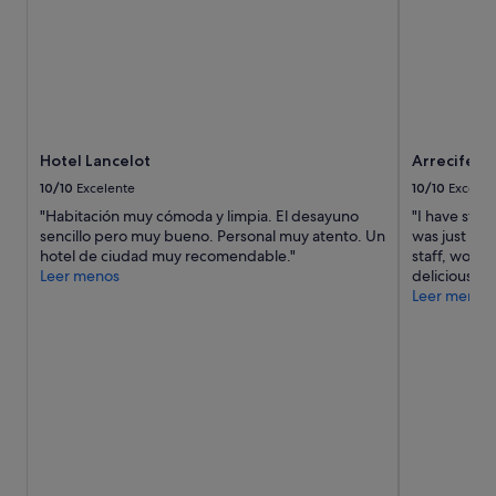
u
r
.
E
m
p
l
a
c
Hotel Lancelot
Arrecife G
e
10/10
Excelente
10/10
Excelen
m
"Habitación muy cómoda y limpia. El desayuno
"I have staye
e
sencillo pero muy bueno. Personal muy atento. Un
was just as g
n
hotel de ciudad muy recomendable."
staff, wonde
t
Leer menos
delicious bu
a
Leer menos
u
c
a
l
m
e
s
u
r
g