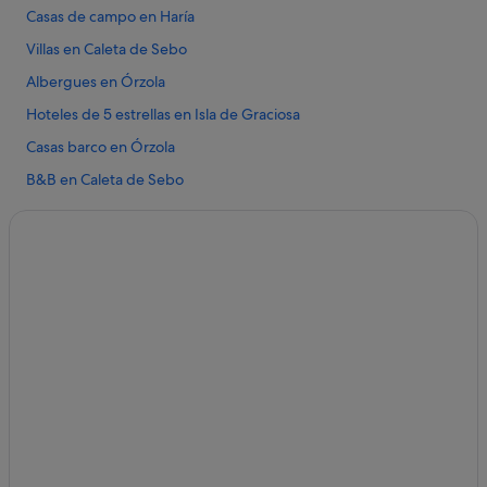
Casas de campo en Haría
Villas en Caleta de Sebo
Albergues en Órzola
Hoteles de 5 estrellas en Isla de Graciosa
Casas barco en Órzola
B&B en Caleta de Sebo
Villas en Isla de Graciosa
Apartamentos en Caleta de Sebo
Hoteles cerca de Zoológico Guinate Tropical Park
Hoteles de 3 estrellas en Órzola
Hoteles de 5 estrellas en Órzola
Albergues en Haría
Hoteles cerca de Playa La Francesa
Hoteles que aceptan mascotas en Caleta de Sebo
Casas de huéspedes en Isla de Graciosa