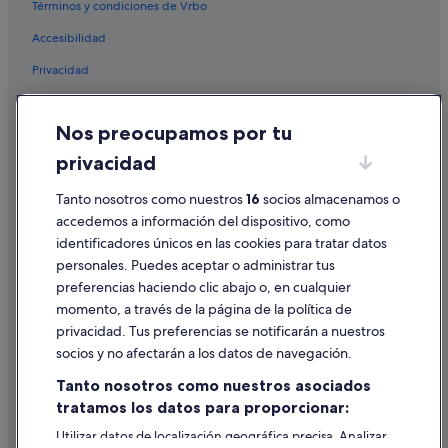
Términos y condiciones de Vrbo
Villas en Órzola
Accesibilidad
Pensiones en Haría
Privacidad
Caleta de Sebo hoteles
Cookies
Casas rurales en Isla de Graciosa
Nos preocupamos por tu
Condiciones de uso
Hoteles cerca de Playa de Las Conchas
privacidad
Información legal/contacto
Complejos turísticos en Isla de Graciosa
Tanto nosotros como nuestros
16
socios almacenamos o
Pautas sobre el contenido y cómo denunciar contenido
Apartamentos en Ye
accedemos a información del dispositivo, como
Casas de campo en Caleta de Sebo
identificadores únicos en las cookies para tratar datos
Ayuda
Hoteles cerca de Parque Las Pardelas
personales. Puedes aceptar o administrar tus
Ayuda
preferencias haciendo clic abajo o, en cualquier
Casas barco en Isla de Graciosa
momento, a través de la página de la política de
Cancelar un vuelo
privacidad. Tus preferencias se notificarán a nuestros
Cancelar una reserva de hotel o de un alquiler vacacional
socios y no afectarán a los datos de navegación.
Plazos de reembolso
Tanto nosotros como nuestros asociados
tratamos los datos para proporcionar:
Utilizar un cupón de Expedia
Utilizar datos de localización geográfica precisa. Analizar
Documentos para viajes internacionales