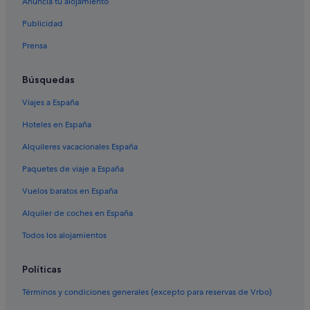
Anuncia tu alojamiento
Condominios en Máguez
Publicidad
Apartamentos en Isla de Graciosa
Prensa
Máguez hoteles
Chalets en Isla de Graciosa
Búsquedas
Hoteles con todo incluido en Lanzarote
Viajes a España
Campings de caravanas en Isla de Graciosa
Hoteles en España
Casas privadas de vacaciones en Máguez
Alquileres vacacionales España
Hoteles con wifi en Isla de Graciosa
Paquetes de viaje a España
Barcelo hoteles en Órzola
Vuelos baratos en España
Casas privadas de vacaciones en Isla de Graciosa
Alquiler de coches en España
Chalets en Caleta de Sebo
Todos los alojamientos
Apartamentos en Órzola
Independent hoteles en Haría
Políticas
Hoteles de 4 estrellas en Isla de Graciosa
Términos y condiciones generales (excepto para reservas de Vrbo)
B&B en Isla de Graciosa