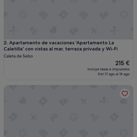
k
m
a
i
s
d
e
s
Apartamento de vacaciones 'Apartamento La Caletilla' con vis
2. Apartamento de vacaciones 'Apartamento La
t
Caletilla' con vistas al mar, terraza privada y Wi-Fi
r
Caleta de Sebo
a
El
215 €
v
precio
a
incluye tasas e impuestos
actual
Del 17 ago al 18 ago
u
es
x
de
s
La Graciosita · Escapada Costera by Bayside
215 €
o
n
t
à
p
r
é
v
o