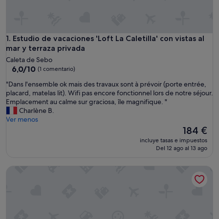
Estudio de vacaciones 'Loft La Caletilla' con vistas al mar y t
1. Estudio de vacaciones 'Loft La Caletilla' con vistas al
mar y terraza privada
Caleta de Sebo
6.0
6,0/10
(1 comentario)
sobre
"
"Dans l'ensemble ok mais des travaux sont à prévoir (porte entrée,
10,
D
placard, matelas lit). Wifi pas encore fonctionnel lors de notre séjour.
(1 comentario)
a
Emplacement au calme sur graciosa, île magnifique. "
n
Charlène B.
s
Ver menos
l
El
184 €
'
precio
incluye tasas e impuestos
e
actual
Del 12 ago al 13 ago
n
es
s
de
Apartamento de vacaciones 'Apartamento La Caletilla' con vis
e
184 €
m
b
l
e
o