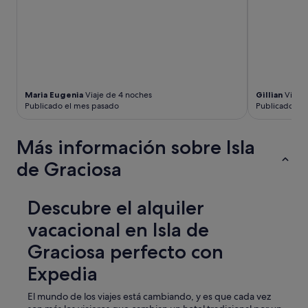
r
a
c
i
o
s
a
,
Maria Eugenia
Viaje de 4 noches
Gillian
Viaje 
î
Publicado el mes pasado
Publicado el
l
e
m
Más información sobre Isla
a
g
de Graciosa
n
i
f
Descubre el alquiler
i
vacacional en Isla de
q
u
Graciosa perfecto con
e
.
Expedia
"
El mundo de los viajes está cambiando, y es que cada vez