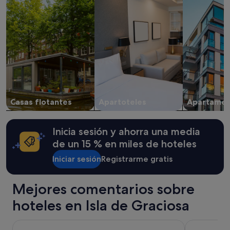
y
n
2 adultos.
c
Los
t
precios
i
y
o
la
n
disponibilidad
n
están
e
sujetos
l
a
l
cambios.
o
Casas flotantes
Apartoteles
Apartamen
Pueden
r
aplicarse
s
términos
d
Inicia sesión y ahorra una media
y
e
condiciones
de un 15 % en miles de hoteles
n
adicionales.
o
Iniciar sesión
Registrarme gratis
t
r
e
Mejores comentarios sobre
s
hoteles en Isla de Graciosa
é
j
o
Hotel Lancelot
Arrecife Gr