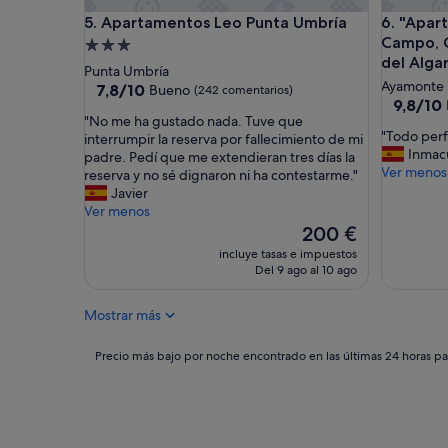
u
Apartamentos Leo Punta Umbría
"Apartame
5. Apartamentos Leo Punta Umbría
6. "Apar
a
d
Campo, Go
Alojamiento
o
del Alga
de
Punta Umbría
e
Ayamonte
3.0 estrellas
7.8
7,8/10
Bueno
(242 comentarios)
n
9.8
9,8/10
sobre
e
"
"No me ha gustado nada. Tuve que
sobre
10,
l
"
"Todo perf
N
interrumpir la reserva por fallecimiento de mi
10,
Bueno,
c
T
Inmac
o
padre. Pedí que me extendieran tres días la
Excepcio
(242 comentarios)
e
o
Ver menos
m
reserva y no sé dignaron ni ha contestarme."
(6 comen
n
d
e
Javier
t
o
h
Ver menos
r
p
a
El
200 €
o
e
g
precio
incluye tasas e impuestos
,
r
u
actual
Del 9 ago al 10 ago
p
f
s
es
e
e
t
de
r
Mostrar más
c
a
200 €
f
t
d
e
o
o
Precio
Precio más bajo por noche encontrado en las últimas 24 horas par
c
"
n
más
t
a
bajo
o
d
por
p
a
noche
a
.
encontrado