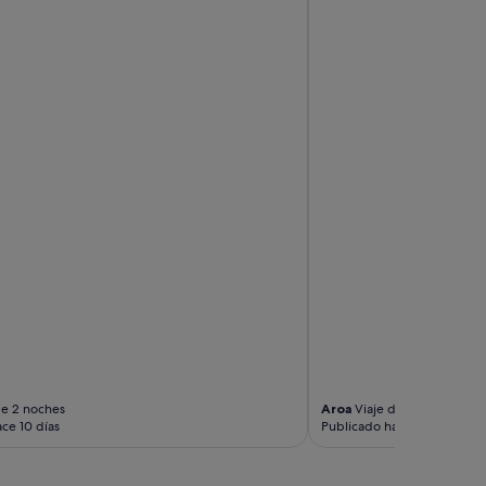
"
de 2 noches
Aroa
Viaje de 1 noche
ce 10 días
Publicado hace 2 semanas