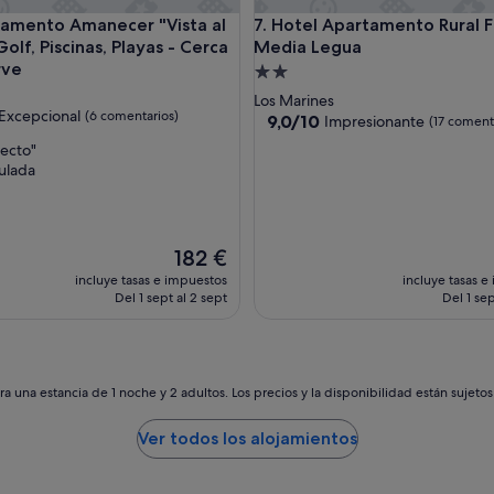
e
nto Amanecer "Vista al Campo, Golf, Piscinas, Playas - Cerca 
Hotel Apartamento Rural Finc
tamento Amanecer "Vista al
7. Hotel Apartamento Rural F
e
lf, Piscinas, Playas - Cerca
Media Legua
s
t
rve
Alojamiento
á
de
Los Marines
u
Excepcional
(6 comentarios)
2.0 estrellas
9.0
9,0/10
Impresionante
(17 coment
b
sobre
i
ecto"
10,
c
ulada
nal,
Impresionante,
a
tarios)
(17 comentarios)
d
o
,
El
182 €
l
precio
incluye tasas e impuestos
incluye tasas e
o
actual
Del 1 sept al 2 sept
Del 1 sep
q
es
u
de
e
182 €
p
a
a una estancia de 1 noche y 2 adultos. Los precios y la disponibilidad están sujeto
s
a
Ver todos los alojamientos
q
u
e