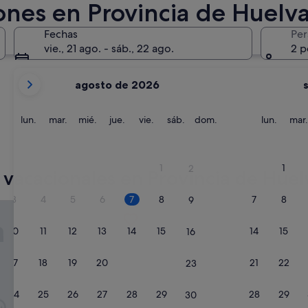
ones en Provincia de Huelv
Huelva
Ayamonte
Fechas
Per
vie., 21 ago. - sáb., 22 ago.
2 p
Tus
agosto de 2026
meses
actuales
son
lunes
martes
miércoles
jueves
viernes
sábado
domingo
lunes
lun.
mar.
mié.
jue.
vie.
sáb.
dom.
lun.
mar.
August
de
Huelva
Ayamon
2026
1
1
2
 vacacionales en Provincia de Huel
y
September
3
4
5
6
7
8
7
8
9
de
 Umbria III - Adults Only
Apartamentos Martin Alonso 
2026.
10
11
12
13
14
15
14
15
16
17
18
19
20
21
22
21
22
23
24
25
26
27
28
29
28
29
30