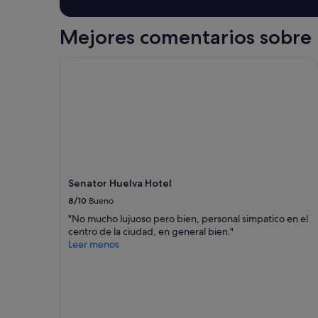
l
v
adicionales.
a
a
Mejores comentarios sobre 
d
p
o
o
s
r
Senator Huelva Hotel
.
f
E
a
s
l
t
l
á
e
n
c
u
i
e
m
v
i
Senator Huelva Hotel
o
e
,
8/10
Bueno
n
y
t
"No mucho lujuoso pero bien, personal simpatico en el
e
o
centro de la ciudad, en general bien."
s
d
Leer menos
m
e
u
m
y
i
f
p
u
a
n
d