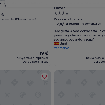
 Umbria III - Adults Only
Apartamentos Martin Alonso 
nta Umbria III - Adults Only
3. Apartamentos Martin Alo
31
Pinzón
nto
Alojamiento
ría
de
las
Excelente
(21 comentarios)
Palos de la Frontera
4.0 estrellas
7.8
7,8/10
Bueno
(115 comentarios)
sobre
"
"Me gusta la zona donde está ubic
e,
10,
M
pasa que ya tiene su antigüedad y 
ntarios)
Bueno,
e
seguimos pagando la zona"
(115 comentarios)
g
José
u
Ver menos
s
El
119 €
t
precio
incluye tasas e impuestos
incluye tasas e
a
actual
Del 30 ago al 31 ago
Del 6 sep
l
es
a
de
nto Amanecer "Vista al Campo, Golf, Piscinas, Playas - Cerca 
Hotel Apartamento Rural Finc
z
119 €
o
n
a
d
o
n
d