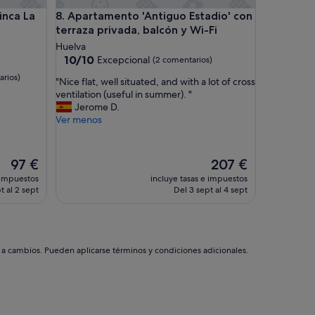
del Algarve
a La Media Legua
Apartamento 'Antiguo Estadio' con terraza privada,
inca La
8. Apartamento 'Antiguo Estadio' con
terraza privada, balcón y Wi-Fi
Huelva
10.0
10/10
Excepcional
(2 comentarios)
sobre
arios)
"
"Nice flat, well situated, and with a lot of cross
10,
N
ventilation (useful in summer). "
Excepcional,
i
Jerome D.
(2 comentarios)
c
Ver menos
e
f
l
El
El
97 €
207 €
a
precio
precio
 impuestos
incluye tasas e impuestos
t
actual
actual
t al 2 sept
Del 3 sept al 4 sept
,
es
es
w
de
de
e
97 €
207 €
l
l
s a cambios. Pueden aplicarse términos y condiciones adicionales.
s
i
t
u
a