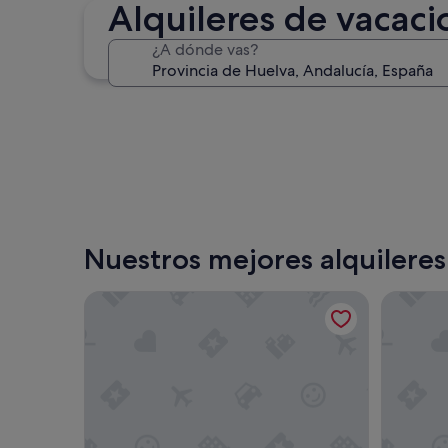
Alquileres de vacaci
Punta Umbría
¿A dónde vas?
Punta Umbría
Nuestros mejores alquileres
William Martin Apartments
Leo Punta