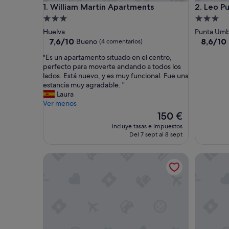
William Martin Apartments
Leo Punta
1. William Martin Apartments
2. Leo Pu
Alojamiento
Alojamie
de
de
Huelva
Punta Umb
3.0 estrellas
3.0 estrel
7.6
8.6
7,6/10
8,6/10
Bueno
(4 comentarios)
sobre
sobre
"
"Es un apartamento situado en el centro,
10,
10,
E
perfecto para moverte andando a todos los
Bueno,
Excelent
s
lados. Está nuevo, y es muy funcional. Fue una
(4 comentarios)
(21 come
u
estancia muy agradable. "
n
Laura
a
Ver menos
p
El
150 €
a
precio
incluye tasas e impuestos
r
actual
Del 7 sept al 8 sept
t
es
a
de
Apartamentos Leo Punta Umbría
"Apartame
m
150 €
e
n
t
o
s
i
t