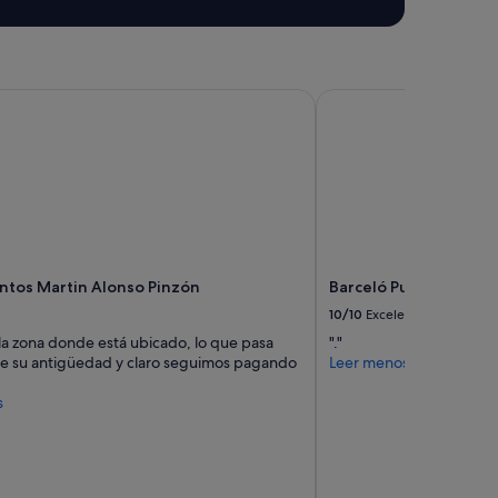
t
i
l
a
t
os Martin Alonso Pinzón
Barceló Punta Umbría
i
o
n
(
u
s
e
f
u
tos Martin Alonso Pinzón
Barceló Punta Umbría
l
i
10/10
Excelente
n
la zona donde está ubicado, lo que pasa
"."
s
ne su antigüedad y claro seguimos pagando
Leer menos
u
m
s
m
e
r
)
.