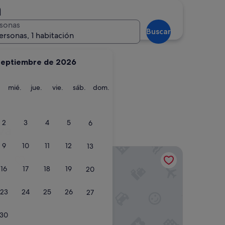
a
Isla Cristina
sonas
Buscar
ersonas, 1 habitación
septiembre de 2026
martes
miércoles
jueves
viernes
sábado
domingo
mié.
jue.
vie.
sáb.
dom.
te
Isla Cristina
2
3
4
5
6
va
9
10
11
12
13
Pinzón
Precise Resort El Rompido - The Club
16
17
18
19
20
23
24
25
26
27
30