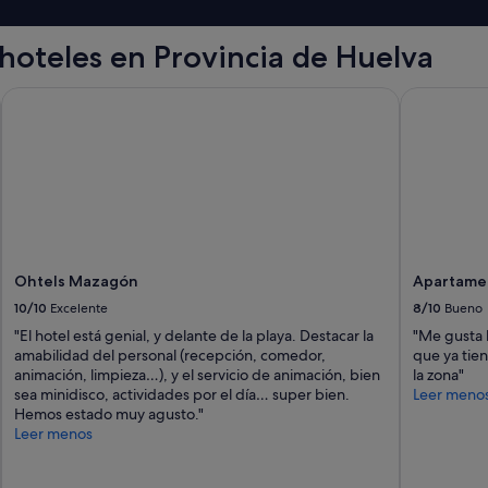
s
e
hoteles en Provincia de Huelva
g
u
i
Ohtels Mazagón
Apartament
m
o
s
p
a
g
a
n
d
Ohtels Mazagón
Apartamen
o
l
10/10
Excelente
8/10
Bueno
a
"El hotel está genial, y delante de la playa. Destacar la
"Me gusta 
z
amabilidad del personal (recepción, comedor,
que ya tie
o
animación, limpieza…), y el servicio de animación, bien
la zona"
n
sea minidisco, actividades por el día… super bien.
Leer meno
a
Hemos estado muy agusto."
"
Leer menos