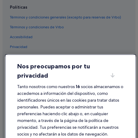
Políticas
B&B en Mazagón
Hoteles para familias en Mazagón
Términos y condiciones generales (excepto para reservas de Vrbo)
Campings de caravanas en Mazagón
Términos y condiciones de Vrbo
Pensiones en Mazagón
Accesibilidad
Hoteles que aceptan mascotas en Palos de la Frontera
Privacidad
Hoteles con todo incluido en Mazagón
Cookies
Hoteles en la playa en Palos de la Frontera
Nos preocupamos por tu
Condiciones de uso
Playa Senator hoteles en Mazagón
privacidad
Información legal/contacto
Casas de campo en Mazagón
Tanto nosotros como nuestros
16
socios almacenamos o
Pautas sobre el contenido y cómo denunciar contenido
Hoteles boutique en Palos de la Frontera
accedemos a información del dispositivo, como
identificadores únicos en las cookies para tratar datos
Hoteles de negocios en Palos de la Frontera
Ayuda
personales. Puedes aceptar o administrar tus
Hoteles para bodas en Mazagón
Ayuda
preferencias haciendo clic abajo o, en cualquier
Palos de la Frontera hoteles
momento, a través de la página de la política de
Cancelar un vuelo
privacidad. Tus preferencias se notificarán a nuestros
Hoteles con piscina en Palos de la Frontera
Cancelar una reserva de hotel o de un alquiler vacacional
socios y no afectarán a los datos de navegación.