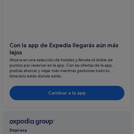
Cabañas en Mazagón
Hoteles para ir de compras en Mazagón
Hoteles con todo incluido en Punta Umbría
Condominios en Mazagón
Hoteles cerca de Estatua de Cristóbal Colón
Con la app de Expedia llegarás aún más
lejos
Nh Hotels en Mazagón
Ahorra en una selección de hoteles y llévate el doble de
Hoteles cerca de Muelle de la Carabelas
puntos por reservar en la app. Con las ofertas de la app,
Punta Umbría hoteles
podrás ahorrar y viajar más mientras gestionas todo tu
itinerario estés donde estés.
Barcelo hoteles en Mazagón
Apartoteles en Punta Umbría
Cambiar a la app
Hoteles de golf en Palos de la Frontera
Hoteles de lujo en Mazagón
Casas de campo en Palos de la Frontera
Hoteles con todo incluido en Provincia de Huelva
Empresa
Mazagón hoteles