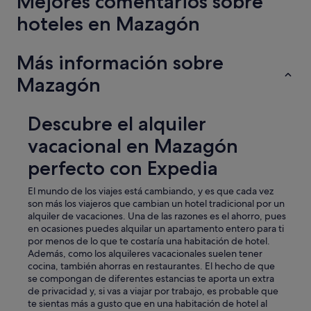
Mejores comentarios sobre
d
r
hoteles en Mazagón
e
.
P
Más información sobre
e
Mazagón
d
í
q
u
Descubre el alquiler
e
vacacional en Mazagón
m
e
perfecto con Expedia
e
x
El mundo de los viajes está cambiando, y es que cada vez
t
son más los viajeros que cambian un hotel tradicional por un
e
alquiler de vacaciones. Una de las razones es el ahorro, pues
n
en ocasiones puedes alquilar un apartamento entero para ti
d
por menos de lo que te costaría una habitación de hotel.
i
Además, como los alquileres vacacionales suelen tener
e
cocina, también ahorras en restaurantes. El hecho de que
r
se compongan de diferentes estancias te aporta un extra
a
de privacidad y, si vas a viajar por trabajo, es probable que
n
te sientas más a gusto que en una habitación de hotel al
t