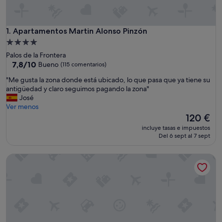
Apartamentos Martin Alonso Pinzón
1. Apartamentos Martin Alonso Pinzón
Alojamiento
de
Palos de la Frontera
4.0 estrellas
7.8
7,8/10
Bueno
(115 comentarios)
sobre
"
"Me gusta la zona donde está ubicado, lo que pasa que ya tiene su
10,
M
antigüedad y claro seguimos pagando la zona"
Bueno,
e
José
(115 comentarios)
g
Ver menos
u
El
120 €
s
precio
incluye tasas e impuestos
t
actual
Del 6 sept al 7 sept
a
es
l
de
Apto con terraza y vistas al mar en Mazagón
a
120 €
z
o
n
a
d
o
n