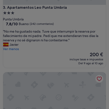
u
e
Apartamentos Leo Punta Umbría
3. Apartamentos Leo Punta Umbría
y
Alojamiento
a
t
de
Punta Umbría
i
3.0 estrellas
7.8
7,8/10
Bueno
(242 comentarios)
e
sobre
n
"
"No me ha gustado nada. Tuve que interrumpir la reserva por
10,
e
N
fallecimiento de mi padre. Pedí que me extendieran tres días la
Bueno,
s
o
reserva y no sé dignaron ni ha contestarme."
(242 comentarios)
u
m
Javier
a
e
Ver menos
n
h
El
200 €
t
a
precio
incluye tasas e impuestos
i
g
actual
Del 9 ago al 10 ago
g
u
es
ü
s
de
Apartamento Grey House
e
t
200 €
d
a
a
d
d
o
y
n
c
a
l
d
a
a