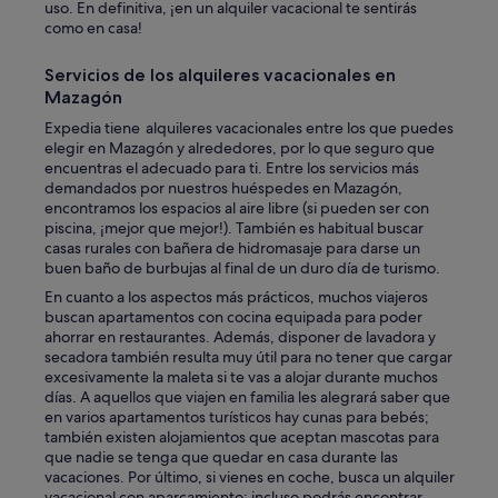
uso. En definitiva, ¡en un alquiler vacacional te sentirás
r
como en casa!
e
s
d
Servicios de los alquileres vacacionales en
í
Mazagón
a
Expedia tiene alquileres vacacionales entre los que puedes
s
elegir en Mazagón y alrededores, por lo que seguro que
l
encuentras el adecuado para ti. Entre los servicios más
a
demandados por nuestros huéspedes en Mazagón,
r
encontramos los espacios al aire libre (si pueden ser con
e
piscina, ¡mejor que mejor!). También es habitual buscar
s
casas rurales con bañera de hidromasaje para darse un
e
buen baño de burbujas al final de un duro día de turismo.
r
v
En cuanto a los aspectos más prácticos, muchos viajeros
a
buscan apartamentos con cocina equipada para poder
y
ahorrar en restaurantes. Además, disponer de lavadora y
n
secadora también resulta muy útil para no tener que cargar
o
excesivamente la maleta si te vas a alojar durante muchos
s
días. A aquellos que viajen en familia les alegrará saber que
é
en varios apartamentos turísticos hay cunas para bebés;
d
también existen alojamientos que aceptan mascotas para
i
que nadie se tenga que quedar en casa durante las
g
vacaciones. Por último, si vienes en coche, busca un alquiler
n
vacacional con aparcamiento; incluso podrás encontrar