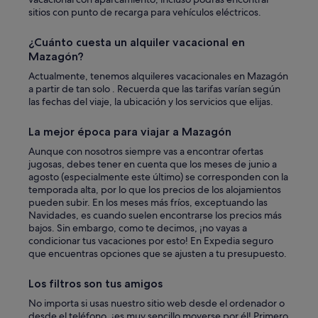
a
sitios con punto de recarga para vehículos eléctricos.
r
o
¿Cuánto cuesta un alquiler vacacional en
n
Mazagón?
n
i
Actualmente, tenemos alquileres vacacionales en Mazagón
h
a partir de tan solo . Recuerda que las tarifas varían según
a
las fechas del viaje, la ubicación y los servicios que elijas.
c
o
La mejor época para viajar a Mazagón
n
t
Aunque con nosotros siempre vas a encontrar ofertas
e
jugosas, debes tener en cuenta que los meses de junio a
s
agosto (especialmente este último) se corresponden con la
t
temporada alta, por lo que los precios de los alojamientos
a
pueden subir. En los meses más fríos, exceptuando las
r
Navidades, es cuando suelen encontrarse los precios más
m
bajos. Sin embargo, como te decimos, ¡no vayas a
e
condicionar tus vacaciones por esto! En Expedia seguro
.
que encuentras opciones que se ajusten a tu presupuesto.
"
Los filtros son tus amigos
No importa si usas nuestro sitio web desde el ordenador o
desde el teléfono, ¡es muy sencillo moverse por él! Primero,