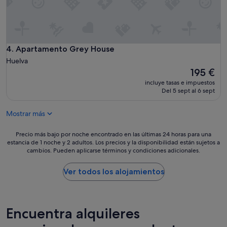
r
.
o
T
s
u
e
v
g
e
u
q
Apartamento Grey House
4. Apartamento Grey House
i
u
Huelva
m
e
El
195 €
o
i
precio
incluye tasas e impuestos
s
n
actual
Del 5 sept al 6 sept
p
t
es
a
e
de
g
r
Mostrar más
195 €
a
r
n
u
Precio
Precio más bajo por noche encontrado en las últimas 24 horas para una
d
m
estancia de 1 noche y 2 adultos. Los precios y la disponibilidad están sujetos a
más
o
p
cambios. Pueden aplicarse términos y condiciones adicionales.
bajo
l
i
por
a
r
noche
Ver todos los alojamientos
z
l
encontrado
o
a
en
n
r
las
a
e
últimas
Encuentra alquileres
"
s
24 horas
e
para