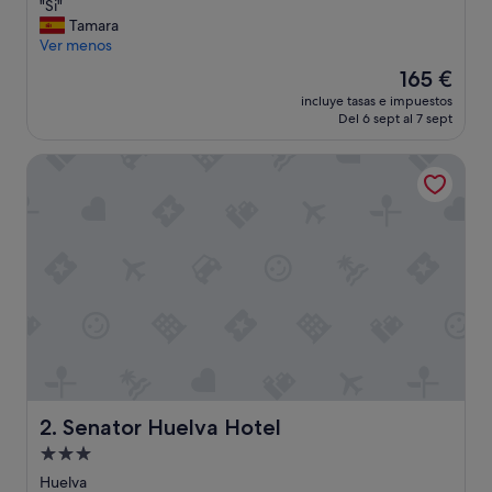
"
"Si"
10,
S
Tamara
Muy
i
Ver menos
bueno,
"
(287 comentarios)
El
165 €
precio
incluye tasas e impuestos
actual
Del 6 sept al 7 sept
es
de
Senator Huelva Hotel
165 €
Senator Huelva Hotel
2. Senator Huelva Hotel
Alojamiento
de
Huelva