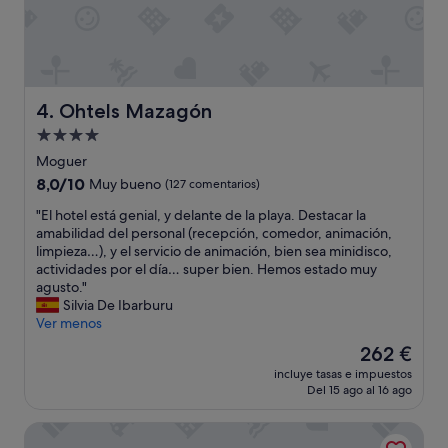
l
c
a
r
s
.
Ohtels Mazagón
4. Ohtels Mazagón
C
Alojamiento
e
n
de
Moguer
t
4.0 estrellas
8.0
8,0/10
Muy bueno
(127 comentarios)
r
sobre
a
"
"El hotel está genial, y delante de la playa. Destacar la
10,
l
E
amabilidad del personal (recepción, comedor, animación,
Muy
l
l
limpieza…), y el servicio de animación, bien sea minidisco,
bueno,
o
h
actividades por el día… super bien. Hemos estado muy
(127 comentarios)
c
o
agusto."
a
t
Silvia De Ibarburu
t
e
Ver menos
i
l
El
262 €
o
e
precio
n
incluye tasas e impuestos
s
actual
.
Del 15 ago al 16 ago
t
es
C
á
de
l
Apartamentos Leo Punta Umbría
g
262 €
e