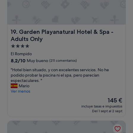
a
S
s
T
h
A
a
U
b
R
i
A
Garden Playanatural Hotel & Spa - Adults Only
19. Garden Playanatural Hotel & Spa -
t
N
Adults Only
a
T
c
E
Alojamiento
i
F
de
El Rompido
o
A
4.0 estrellas
8.2
8,2/10
Muy bueno
(211 comentarios)
n
T
sobre
e
A
"
"Hotel bien situado, y con excelentes servicios. No he
10,
s
L
H
podido probar la piscina ni el spa, pero parecían
Muy
n
,
o
espectaculares. "
bueno,
o
L
t
Mario
(211 comentarios)
t
O
e
Ver menos
i
M
l
e
Á
El
145 €
b
n
S
precio
incluye tasas e impuestos
i
e
L
actual
Del 1 sept al 2 sept
e
n
E
es
n
m
N
de
Ohtels Carabela
s
u
T
145 €
i
y
O