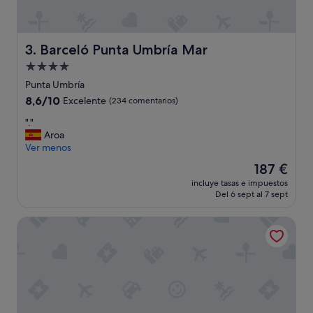
u
n
d
e
Barceló Punta Umbría Mar
3. Barceló Punta Umbría Mar
r
Alojamiento
g
de
r
Punta Umbría
o
4.0 estrellas
8.6
8,6/10
Excelente
(234 comentarios)
u
sobre
n
"
"."
10,
d
.
Aroa
Excelente,
p
"
Ver menos
(234 comentarios)
a
El
187 €
r
precio
k
incluye tasas e impuestos
actual
Del 6 sept al 7 sept
i
es
n
de
g
Ohtels Mazagón
187 €
f
o
r
s
m
a
l