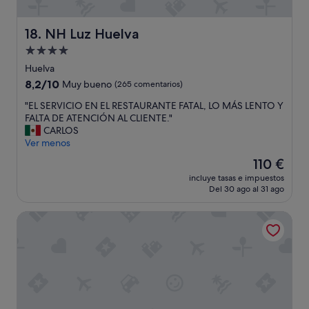
p
t
i
o
o
NH Luz Huelva
18. NH Luz Huelva
b
.
o
Alojamiento
L
g
de
o
Huelva
a
ú
4.0 estrellas
8.2
8,2/10
Muy bueno
(265 comentarios)
n
n
sobre
e
i
"
"EL SERVICIO EN EL RESTAURANTE FATAL, LO MÁS LENTO Y
10,
s
c
E
FALTA DE ATENCIÓN AL CLIENTE."
Muy
.
o
L
CARLOS
bueno,
"
n
S
Ver menos
(265 comentarios)
e
E
El
110 €
g
R
precio
a
incluye tasas e impuestos
V
actual
Del 30 ago al 31 ago
t
I
es
i
C
de
v
Garden Playanatural Hotel & Spa - Adults Only
I
110 €
o
O
e
E
s
N
q
E
u
L
e
R
l
E