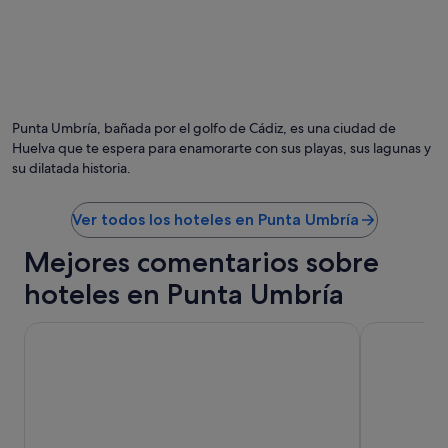
e
l
s
a
p
n
e
o
c
c
t
h
a
e
Punta Umbría, bañada por el golfo de Cádiz, es una ciudad de
c
.
Huelva que te espera para enamorarte con sus playas, sus lagunas y
u
"
su dilatada historia.
l
a
r
Ver todos los hoteles en Punta Umbría
e
s
Mejores comentarios sobre
.
"
hoteles en Punta Umbría
Pato Amarillo
Senator Hue