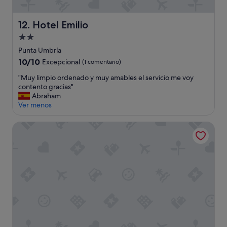
á
a
m
Hotel Emilio
12. Hotel Emilio
e
Alojamiento
d
i
de
Punta Umbría
a
2.0 estrellas
10.0
10/10
Excepcional
(1 comentario)
h
sobre
o
"
"Muy limpio ordenado y muy amables el servicio me voy
10,
r
M
contento gracias"
Excepcional,
a
u
Abraham
(1 comentario)
a
y
Ver menos
n
l
d
i
Apartamentos Costaluz Punta Umbria
a
m
n
p
d
i
o
o
.
o
"
r
d
e
n
a
d