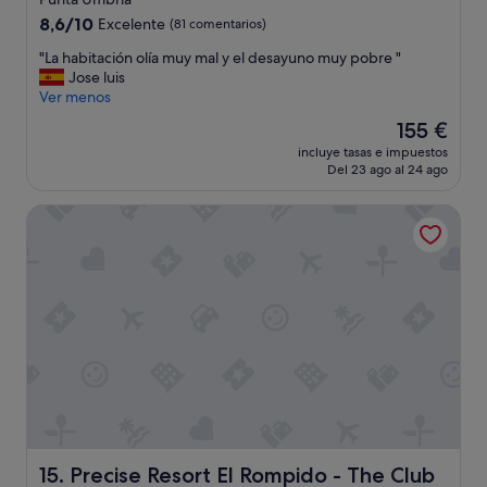
o
2.0 estrellas
8.6
8,6/10
Excelente
(81 comentarios)
y
sobre
c
"
"La habitación olía muy mal y el desayuno muy pobre "
10,
o
L
Jose luis
Excelente,
n
a
Ver menos
(81 comentarios)
t
h
El
155 €
e
a
precio
n
incluye tasas e impuestos
b
actual
t
Del 23 ago al 24 ago
i
es
o
t
de
g
Precise Resort El Rompido - The Club
a
155 €
r
c
a
i
c
ó
i
n
a
o
s
l
"
í
a
m
u
y
m
a
Precise Resort El Rompido - The Club
15. Precise Resort El Rompido - The Club