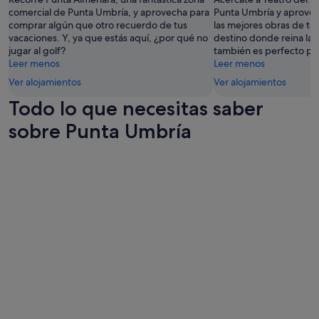
s
términos
i
comercial de Punta Umbría, y aprovecha para
Punta Umbría y aprovec
c
y
t
comprar algún que otro recuerdo de tus
las mejores obras de te
i
condiciones
a
vacaciones. Y, ya que estás aquí, ¿por qué no
destino donde reina la t
n
adicionales.
c
jugar al golf?
también es perfecto para
a
i
Leer menos
Leer menos
n
ó
i
Ver alojamientos
Ver alojamientos
n
e
d
Todo lo que necesitas saber
l
e
s
sobre Punta Umbría
a
p
l
a
a
,
d
p
o
e
g
r
r
o
a
p
n
a
p
r
a
e
r
c
t
í
e
a
d
n
e