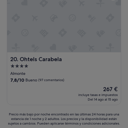
t
b
Y
u
u
F
a
e
A
d
n
L
o
a
T
,
i
A
y
n
D
c
s
E
o
o
A
n
n
T
e
o
E
x
Ohtels Carabela
20. Ohtels Carabela
r
N
c
i
C
Alojamiento
e
z
I
de
l
Almonte
a
Ó
e
4.0 estrellas
7.8
7,8/10
c
Bueno
(97 comentarios)
N
n
sobre
i
A
t
El
267 €
10,
ó
L
e
precio
Bueno,
incluye tasas e impuestos
n
C
s
actual
Del 14 ago al 15 ago
(97 comentarios)
.
L
s
es
S
I
e
de
e
E
r
267 €
Precio
Precio más bajo por noche encontrado en las últimas 24 horas para una
o
N
v
estancia de 1 noche y 2 adultos. Los precios y la disponibilidad están
más
í
T
sujetos a cambios. Pueden aplicarse términos y condiciones adicionales.
i
bajo
a
E