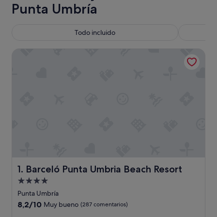
Punta Umbría
Todo incluido
Barceló Punta Umbria Beach Resort
Barceló Punta Umbria Beach Resort
1. Barceló Punta Umbria Beach Resort
Alojamiento
de
Punta Umbría
4.0 estrellas
8.2
8,2/10
Muy bueno
(287 comentarios)
sobre