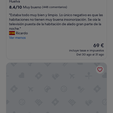
de
Huelva
ñ
4.0 estrellas
8.4
8,4/10
Muy bueno
(448 comentarios)
o
sobre
s
"
"Estaba todo muy bien y limpio. Lo único negativo es que las
10,
.
E
habitaciones no tienen muy buena insonorización. Se oía la
Muy
S
s
televisión puesta de la habitación de alado gran parte de la
bueno,
e
t
noche."
(448 comentarios)
l
a
Ricardo
o
b
Ver menos
p
a
a
El
69 €
t
s
precio
incluye tasas e impuestos
o
a
actual
Del 30 ago al 31 ago
d
n
es
o
g
de
NH Luz Huelva
m
e
69 €
u
n
y
i
b
a
i
l
e
c
n
o
y
n
l
l
i
o
m
s