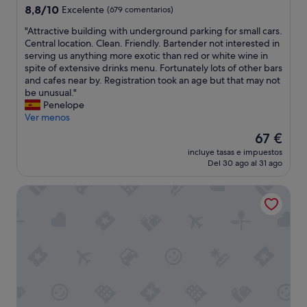
3.0 estrellas
8.8
8,8/10
Excelente
(679 comentarios)
sobre
"
"Attractive building with underground parking for small cars.
10,
A
Central location. Clean. Friendly. Bartender not interested in
Excelente,
t
serving us anything more exotic than red or white wine in
(679 comentarios)
t
spite of extensive drinks menu. Fortunately lots of other bars
r
and cafes near by. Registration took an age but that may not
a
be unusual."
c
Penelope
t
Ver menos
i
El
67 €
v
precio
incluye tasas e impuestos
e
actual
Del 30 ago al 31 ago
b
es
u
de
Barceló Punta Umbría Mar
i
67 €
l
d
i
n
g
w
i
t
h