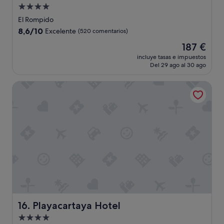
l
Alojamiento
y
de
e
El Rompido
l
4.0 estrellas
8.6
8,6/10
Excelente
(520 comentarios)
d
sobre
e
El
187 €
10,
s
precio
Excelente,
incluye tasas e impuestos
a
actual
Del 29 ago al 30 ago
(520 comentarios)
y
es
u
de
Playacartaya Hotel
n
187 €
o
m
u
y
p
o
b
r
e
"
Playacartaya Hotel
16. Playacartaya Hotel
Alojamiento