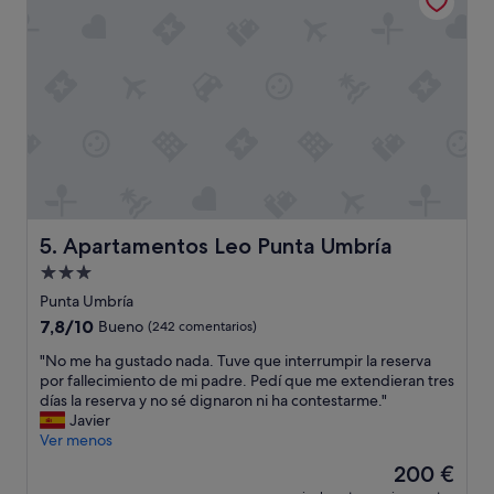
e
a
n
n
i
.
a
F
l
r
,
i
y
e
d
n
e
d
l
l
a
y
n
.
t
Apartamentos Leo Punta Umbría
5. Apartamentos Leo Punta Umbría
B
e
Alojamiento
a
d
r
de
e
Punta Umbría
t
l
3.0 estrellas
7.8
7,8/10
Bueno
(242 comentarios)
e
a
sobre
n
p
"
"No me ha gustado nada. Tuve que interrumpir la reserva
10,
d
l
N
por fallecimiento de mi padre. Pedí que me extendieran tres
Bueno,
e
a
o
días la reserva y no sé dignaron ni ha contestarme."
(242 comentarios)
r
y
m
Javier
n
a
e
Ver menos
o
.
h
El
200 €
t
D
a
precio
i