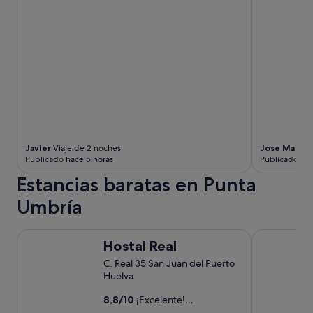
Javier
Viaje de 2 noches
Jose Maria
V
Publicado hace 5 horas
Publicado hac
Estancias baratas en Punta
Umbría
Hostal Real
Hostal Ciud
Hostal Real
C. Real 35 San Juan del Puerto
Huelva
8,8
/
10
¡Excelente!
(8 comentarios)