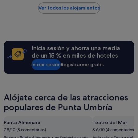
c
por
l
.
i
noche
Ver todos los alojamientos
a
"
o
encontrado
t
s
en
e
.
las
l
N
últimas
e
o
24 horas
v
h
para
i
e
una
Inicia sesión y ahorra una media
s
p
estancia
i
de un 15 % en miles de hoteles
o
de
ó
d
1 noche
Iniciar sesión
Registrarme gratis
n
i
y
p
d
2 adultos.
u
o
Los
e
p
precios
s
r
y
t
Alójate cerca de las atracciones
o
la
a
b
disponibilidad
d
populares de Punta Umbría
a
están
e
r
sujetos
l
l
a
a
Punta Almenara
Teatro del Mar
a
cambios.
h
p
Pueden
7.8/10 (8 comentarios)
8.6/10 (4 comentarios)
a
i
aplicarse
b
Recorre Punta Almenara, una fantástica zona
Acércate a Teatro del M