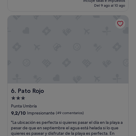
e
incluye tasas e impuestos
g
actual
n
Del 9 ago al 10 ago
s
u
es
t
t
s
de
e
a
Pato Rojo
t
200 €
r
c
a
e
a
d
s
r
o
t
l
n
e
a
a
d
a
d
i
m
a
n
a
.
s
b
T
e
i
u
r
l
v
v
i
e
i
d
q
Pato Rojo
6. Pato Rojo
n
a
u
g
Alojamiento
d
e
u
d
de
i
Punta Umbría
s
e
n
3.0 estrellas
9.2
9,2/10
Impresionante
(49 comentarios)
a
l
t
sobre
n
p
e
"
"La ubicación es perfecta si quieres pasar el día en la playa a
10,
y
e
r
L
pesar de que en septiembre el agua está helada si lo que
Impresionante,
t
r
r
a
quieres es pasear y disfrutar de la playa es perfecta. En
(49 comentarios)