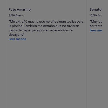
Pato Amarillo
Senator Hu
8/10
Bueno
10/10
Excelen
"Me extrañó mucho que no ofrecieran toallas para
"Muy buena 
la piscina. También me extrañó que no tuvieran
correcta"
vasos de papel para poder sacar el café del
Leer menos
desayuno"
Leer menos