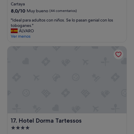
de
Cartaya
4.0 estrellas
8.0
8,0/10
Muy bueno
(44 comentarios)
sobre
"
"Ideal para adultos con niños. Se lo pasan genial con los
10,
I
toboganes."
Muy
d
ÁLVARO
bueno,
e
Ver menos
(44 comentarios)
a
l
Hotel Dorma Tartessos
p
a
r
a
a
d
u
l
t
o
s
c
o
Hotel Dorma Tartessos
17. Hotel Dorma Tartessos
n
n
Alojamiento
i