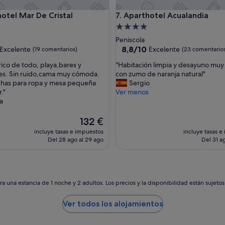
l Mar De Cristal
Aparthotel Acualandia
hotel Mar De Cristal
7. Aparthotel Acualandia
nto
Alojamiento
de
Peniscola
las
4.0 estrellas
8.8
8,8/10
Excelente
Excelente
(19 comentarios)
(23 comentario
sobre
"
ico de todo, playa,bares y
"Habitación limpia y desayuno mu
10,
H
es. Sin ruido,cama muy cómoda.
con zumo de naranja natural"
e,
Excelente,
a
chas para ropa y mesa pequeña
Sergio
ntarios)
(23 comentarios)
b
."
Ver menos
i
a
t
a
El
132 €
c
precio
incluye tasas e impuestos
incluye tasas e
i
actual
Del 28 ago al 29 ago
Del 31 ag
ó
es
n
de
l
132 €
i
m
a una estancia de 1 noche y 2 adultos. Los precios y la disponibilidad están sujeto
p
i
Ver todos los alojamientos
a
y