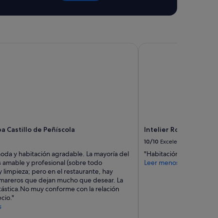
a
n
t
e
r
i
 Castillo de Peñíscola
Intelier Rosa Hotel by 
o
r
e
s
i
n
q
u
i
a Castillo de Peñíscola
Intelier Rosa Hotel by 
l
i
10/10
Excelente
n
da y habitación agradable. La mayoría del
"Habitación muy limpia 
o
s amable y profesional (sobre todo
Leer menos
s
 limpieza; pero en el restaurante, hay
,
mareros que dejan mucho que desear. La
t
tástica.No muy conforme con la relación
r
cio."
a
s
p