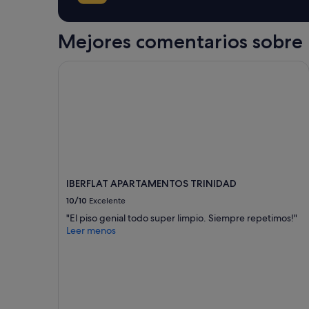
s
.
condiciones
d
S
adicionales.
e
i
Mejores comentarios sobre 
l
n
a
r
h
u
IBERFLAT APARTAMENTOS TRINIDAD
a
i
b
d
i
o
t
,
a
c
c
a
i
m
ó
a
n
m
IBERFLAT APARTAMENTOS TRINIDAD
"
u
10/10
Excelente
y
c
"El piso genial todo super limpio. Siempre repetimos!"
ó
Leer menos
m
o
d
a
.
P