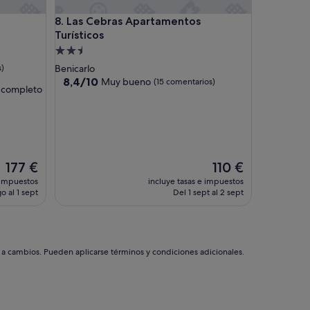
y
Las Cebras Apartamentos Turísticos
8. Las Cebras Apartamentos
s
Turísticos
u
c
Alojamiento
i
de
s)
Benicarlo
o
2.5 estrellas
8.4
8,4/10
Muy bueno
(15 comentarios)
s
y completo
sobre
:
10,
m
Muy
u
bueno,
c
(15 comentarios)
h
í
El
El
177 €
110 €
s
precio
precio
 impuestos
incluye tasas e impuestos
i
actual
actual
o al 1 sept
Del 1 sept al 2 sept
m
es
es
o
de
de
s
177 €
110 €
p
e
s a cambios. Pueden aplicarse términos y condiciones adicionales.
l
o
s
y
p