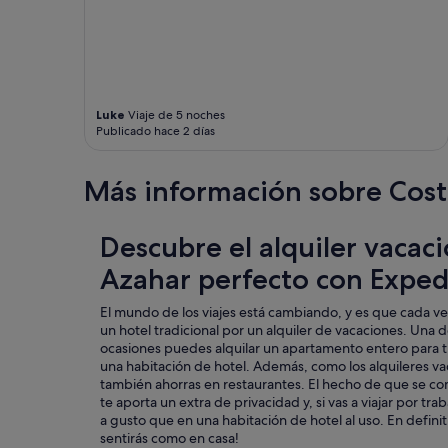
o
c
a
s
p
e
r
Luke
Viaje de 5 noches
Publicado hace 2 días
c
h
a
Más información sobre Cost
s
p
a
Descubre el alquiler vacaci
r
a
Azahar perfecto con Exped
r
o
El mundo de los viajes está cambiando, y es que cada ve
p
un hotel tradicional por un alquiler de vacaciones. Una d
a
ocasiones puedes alquilar un apartamento entero para ti
y
una habitación de hotel. Además, como los alquileres va
m
también ahorras en restaurantes. El hecho de que se c
e
te aporta un extra de privacidad y, si vas a viajar por tr
s
a gusto que en una habitación de hotel al uso. En definiti
a
sentirás como en casa!
p