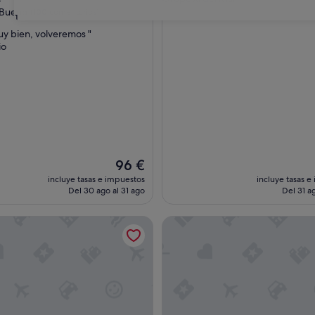
las
3.5 estrellas
Bueno
(100 comentarios)
31
uy bien, volveremos "
io
entarios)
El
96 €
precio
incluye tasas e impuestos
incluye tasas e
actual
Del 30 ago al 31 ago
Del 31 ag
es
de
l Mar De Cristal
Aparthotel Acualandia
96 €