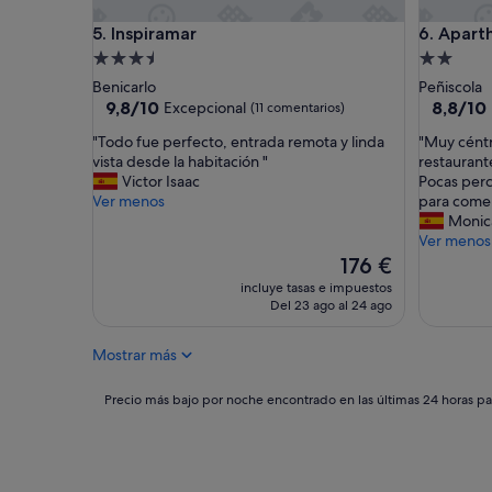
o
Inspiramar
Aparthote
5. Inspiramar
6. Apart
s
"
Alojamiento
Alojamie
de
de
Benicarlo
Peñiscola
3.5 estrellas
2.0 estrel
9.8
8.8
9,8/10
8,8/10
Excepcional
(11 comentarios)
sobre
sobre
"
"
"Todo fue perfecto, entrada remota y linda
"Muy céntr
10,
10,
T
M
vista desde la habitación "
restaurant
Excepcional,
Excelent
o
u
Victor Isaac
Pocas per
(11 comentarios)
(19 come
d
y
Ver menos
para comer
o
c
Monic
f
é
Ver menos
u
n
El
176 €
e
t
precio
incluye tasas e impuestos
p
r
actual
Del 23 ago al 24 ago
e
i
es
r
c
de
Mostrar más
f
o
176 €
e
d
c
e
Precio
Precio más bajo por noche encontrado en las últimas 24 horas par
t
t
más
o
o
bajo
,
d
por
e
o
noche