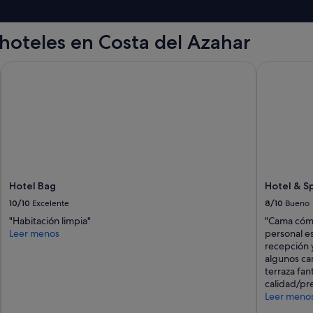
o
d
e
hoteles en Costa del Azahar
n
a
r
Hotel Bag
Hotel & Spa
a
n
j
a
n
a
t
u
r
Hotel Bag
Hotel & Sp
a
10/10
Excelente
8/10
Bueno
l
"
"Habitación limpia"
"Cama cómo
Leer menos
personal e
recepción y
algunos ca
terraza fan
calidad/pre
Leer meno