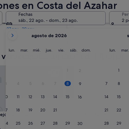
ones en Costa del Azahar
En dos meses
Fechas
Per
2 oct - 4 oct
sáb., 22 ago. - dom., 23 ago.
2 p
entro de cuatro meses
27 nov - 29 nov
Tus
agosto de 2026
meses
actuales
son
lunes
martes
miércoles
jueves
viernes
sábado
domingo
lunes
lun.
mar.
mié.
jue.
vie.
sáb.
dom.
lun.
mar.
 vacacionales en Costa del Azahar
August
de
2026
 Eurhostal
ACV - Apartamentos Torrema
1
1
2
y
September
3
4
5
6
7
8
7
8
9
de
2026.
10
11
12
13
14
15
14
15
16
17
18
19
20
21
22
21
22
23
 Eurhostal
ACV - Apartamentos Torrema
ejo Eurhostal
3. ACV - Apartamentos Torr
nto
Alojamiento
24
25
26
27
28
29
28
29
30
de
e
Oropesa del Mar