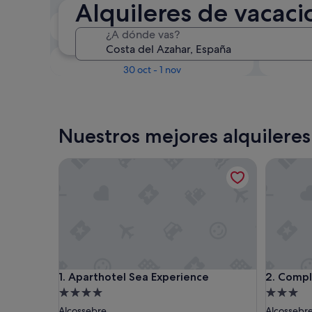
Alquileres de vacaci
En dos semanas
¿A dónde vas?
21 ago - 23 ago
Dentro de tres meses
D
30 oct - 1 nov
Nuestros mejores alquileres
Aparthotel Sea Experience
Complejo
Aparthotel Sea Experience
Complejo
1. Aparthotel Sea Experience
2. Compl
Alojamiento
Alojamie
de
de
Alcossebre
Alcossebr