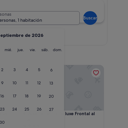
sonas
Buscar
ersonas, 1 habitación
septiembre de 2026
Ver mapa
martes
miércoles
jueves
viernes
sábado
domingo
mié.
jue.
vie.
sáb.
dom.
r
Apartamento de luxe Frontal al mar
2
3
4
5
6
9
10
11
12
13
16
17
18
19
20
23
24
25
26
27
r
Apartamento de luxe Frontal al mar
emar
4. Apartamento de luxe Frontal al
mar
30
Alojamiento