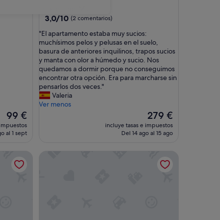
de
Oropesa del Mar
3.5 estrellas
3.0
3,0/10
(2 comentarios)
sobre
"
"El apartamento estaba muy sucios:
10,
E
muchísimos pelos y pelusas en el suelo,
(2 comentarios)
l
basura de anteriores inquilinos, trapos sucios
a
y manta con olor a húmedo y sucio. Nos
p
quedamos a dormir porque no conseguimos
a
encontrar otra opción. Era para marcharse sin
r
pensarlos dos veces."
t
Valeria
a
Ver menos
m
El
El
99 €
279 €
e
precio
precio
 impuestos
incluye tasas e impuestos
n
actual
actual
o al 1 sept
Del 14 ago al 15 ago
t
es
es
o
de
de
Las Cebras Apartamentos Turísticos
e
99 €
279 €
s
t
a
b
a
m
u