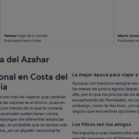
Vanesa
Viaje de 6 noches
María Jesú
Publicado hace 4 días
Publicado ha
a del Azahar
onal en Costa del
La mejor época para viajar a
Aunque con nosotros siempre vas a
ia
los meses de junio a agosto (espe
alta, por lo que los precios de los
z son más los viajeros que cambian
exceptuando las Navidades, es cua
e las razones es el ahorro, pues en
embargo, como te decimos, ¡no vay
 por menos de lo que te costaría
seguro que encuentras opciones q
cacionales suelen tener cocina,
ompongan de diferentes estancias
Los filtros son tus amigos
abajo, es probable que te sientas más
va, ¡en un alquiler vacacional te
No importa si usas nuestro sitio w
sencillo moverse por él! Primero, in