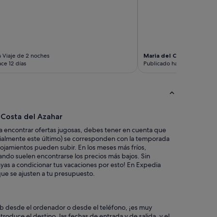
o
s
s
u
c
i
o
s
Viaje de 2 noches
Maria del Carmen
Viaje de
s
ce 12 días
Publicado hace 2 semanas
y
m
a
n
t
a
 Costa del Azahar
c
 encontrar ofertas jugosas, debes tener en cuenta que
o
cialmente este último) se corresponden con la temporada
n
 alojamientos pueden subir. En los meses más fríos,
o
ndo suelen encontrarse los precios más bajos. Sin
l
as a condicionar tus vacaciones por esto! En Expedia
o
ue se ajusten a tu presupuesto.
r
a
h
ú
eb desde el ordenador o desde el teléfono, ¡es muy
m
troduce el destino, las fechas de entrada y de salida, y el