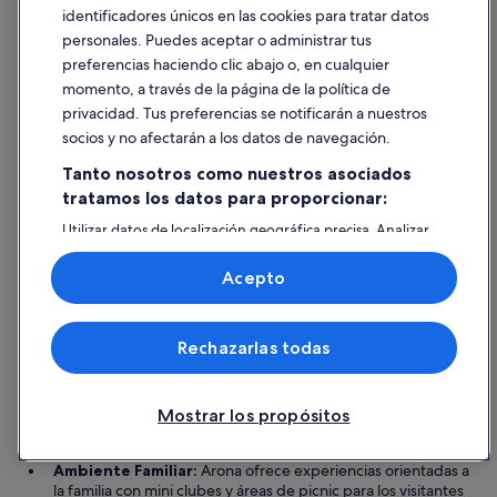
8
identificadores únicos en las cookies para tratar datos
ago
personales. Puedes aceptar o administrar tus
preferencias haciendo clic abajo o, en cualquier
momento, a través de la página de la política de
privacidad. Tus preferencias se notificarán a nuestros
socios y no afectarán a los datos de navegación.
Hoteles de 5 estrellas
Hoteles d
4 alojamientos
34 alojamie
Tanto nosotros como nuestros asociados
Más información sobre
tratamos los datos para proporcionar:
Arona
Utilizar datos de localización geográfica precisa. Analizar
activamente las características del dispositivo para su
identificación. Almacenar la información en un dispositivo
Principales razones para visitar Arona
Acepto
y/o acceder a ella. Publicidad y contenido personalizados,
medición de publicidad y contenido, investigación de
Playas Impresionantes:
Arona cuenta con hermosas
audiencia y desarrollo de servicios.
playas perfectas para tomar el sol y practicar deportes
Rechazarlas todas
Lista de asociados (proveedores)
acuáticos, ideales tanto para familias como para parejas.
Actividades Emocionantes:
Disfrute de emocionantes
atracciones como parques acuáticos y campos de golf,
asegurando diversión para todas las edades.
Mostrar los propósitos
Pirámide de Arona:
Visite la icónica Pirámide de Arona, un
hito cultural único que añade carácter al pueblo.
Ambiente Familiar:
Arona ofrece experiencias orientadas a
la familia con mini clubes y áreas de picnic para los visitantes