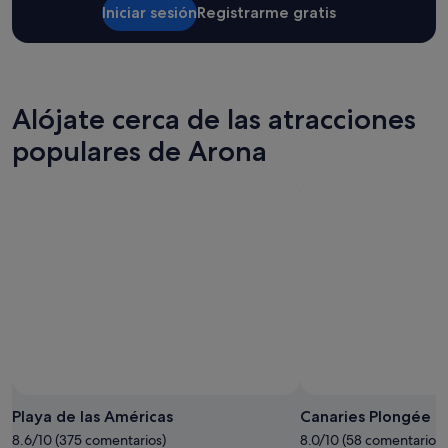
i
o
Iniciar sesión
Registrarme gratis
z
y
a
l
d
a
o
r
s
o
Alójate cerca de las atracciones
.
p
M
a
populares de Arona
e
d
e
e
n
c
c
a
a
m
t
a
ó
.
.
P
V
o
o
r
l
l
v
o
e
d
r
e
é
m
Playa de las Américas
Canaries Plongée T
.
á
"
8.6/10 (375 comentarios)
8.0/10 (58 comentarios)
s