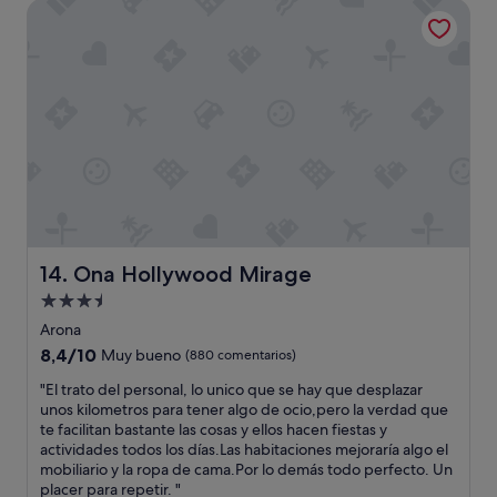
l
s
Ona Hollywood Mirage
l
a
226 €
t
a
i
b
e
y
m
a
n
u
p
a
i
n
e
l
e
o
c
p
n
.
a
a
d
"
b
r
o
l
k
e
e
i
n
,
n
c
t
g
u
o
e
e
d
Ona Hollywood Mirage
14. Ona Hollywood Mirage
x
n
o
t
Alojamiento
t
a
e
a
de
m
Arona
r
q
a
3.5 estrellas
8.4
8,4/10
i
Muy bueno
(880 comentarios)
u
b
sobre
o
e
i
"
"El trato del personal, lo unico que se hay que desplazar
10,
r
f
l
E
unos kilometros para tener algo de ocio,pero la verdad que
Muy
y
u
i
l
te facilitan bastante las cosas y ellos hacen fiestas y
bueno,
c
i
d
t
actividades todos los días.Las habitaciones mejoraría algo el
(880 comentarios)
a
m
a
r
mobiliario y la ropa de cama.Por lo demás todo perfecto. Un
d
o
d
a
placer para repetir. "
a