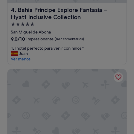
h
a
Bahia Principe Explore Fantasia – Hyatt Inclusive Collecti
4. Bahia Principe Explore Fantasia –
b
i
Hyatt Inclusive Collection
t
Alojamiento
a
de
San Miguel de Abona
c
5.0 estrellas
i
9.0
9,0/10
Impresionante
(837 comentarios)
ó
sobre
"
"El hotel perfecto para venir con niños "
n
10,
E
Juan
e
Impresionante,
l
Ver menos
s
(837 comentarios)
h
c
o
ó
Gara Suites Golf & SPA
t
m
e
o
l
d
p
a
e
p
r
e
f
r
e
o
c
l
t
a
o
d