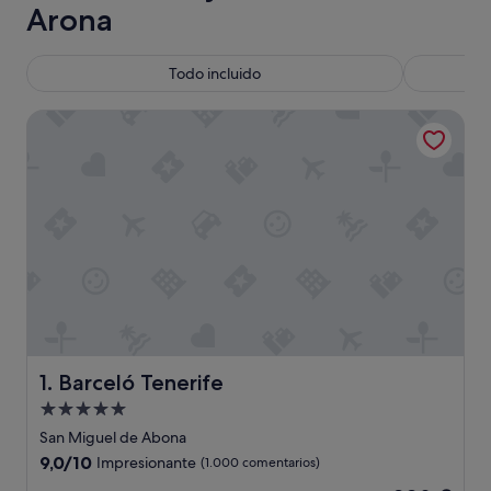
Arona
Todo incluido
Barceló Tenerife
Barceló Tenerife
1. Barceló Tenerife
Alojamiento
de
San Miguel de Abona
5.0 estrellas
9.0
9,0/10
Impresionante
(1.000 comentarios)
sobre