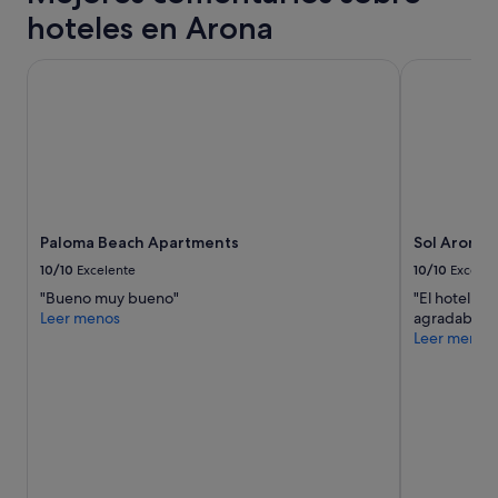
hoteles en Arona
Paloma Beach Apartments
Sol Arona T
Paloma Beach Apartments
Sol Arona 
10/10
Excelente
10/10
Excelen
"Bueno muy bueno"
"El hotel es 
Leer menos
agradable y 
Leer menos