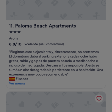
e
m
s
a
,
t
a
i
u
z
n
Paloma Beach Apartments
11. Paloma Beach Apartments
a
q
d
Alojamiento
u
a
e
de
Arona
s
e
3.0 estrellas
8.8
8,8/10
.
Excelente
(440 comentarios)
l
sobre
B
s
"
"Elegimos este alojamiento y, sinceramente, no acertamos.
10,
á
e
E
El dormitorio daba al parking exterior y cada noche hubo
Excelente,
s
g
l
gritos, ruido y golpes de puertas pasada la medianoche e
(440 comentarios)
i
u
e
incluso de madrugada. Descansar fue imposible. A esto se
c
n
g
sumó un olor desagradable persistente en la habitación. Una
a
d
i
experiencia muy poco recomendable"
m
o
m
Elisabet
e
d
o
Ver menos
n
i
s
t
a
e
Cleopatra Palace Hotel
e
y
s
a
a
t
u
e
e
m
s
a
e