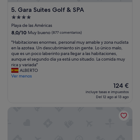
p
i
a
s
Gara Suites Golf & SPA
5. Gara Suites Golf & SPA
r
t
a
Alojamiento
r
v
i
de
Playa de las Américas
e
b
4.0 estrellas
8.0
8,0/10
Muy bueno
(877 comentarios)
n
u
sobre
i
c
"
"Habitaciones enormes, personal muy amable y zona nudista
10,
r
i
H
en la azotea. Un descubrimiento sin gente. Lo único malo,
Muy
c
ó
a
que es un poco laberinto para llegar a las habitaciones,
bueno,
o
n
b
aunque el segundo dia ya está uno situado. La comida muy
(877 comentarios)
n
c
i
rica y variada"
n
o
t
ALBERTO
i
n
a
Ver menos
ñ
e
c
o
El
124 €
l
i
s
precio
l
incluye tasas e impuestos
o
"
actual
a
Del 12 ago al 13 ago
n
es
v
e
de
a
Bahia del Duque
s
124 €
m
e
a
n
n
o
o
r
s
m