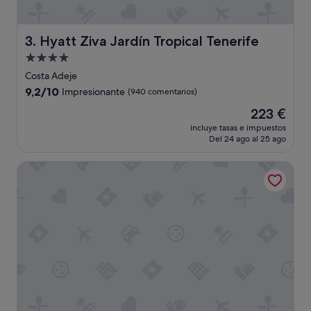
t
a
t
Hyatt Ziva Jardín Tropical Tenerife
3. Hyatt Ziva Jardín Tropical Tenerife
i
Alojamiento
v
de
a
Costa Adeje
s
4.0 estrellas
9.2
9,2/10
Impresionante
(940 comentarios)
d
sobre
e
El
223 €
10,
u
precio
Impresionante,
incluye tasas e impuestos
n
actual
Del 24 ago al 25 ago
(940 comentarios)
5
es
e
de
Bahia Principe Explore Fantasia – Hyatt Inclusive Collection
s
223 €
t
r
e
l
l
a
s
.
L
a