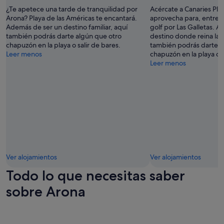
t
¿Te apetece una tarde de tranquilidad por
Acércate a Canaries Plo
o
Arona? Playa de las Américas te encantará.
aprovecha para, entre ot
d
Además de ser un destino familiar, aquí
golf por Las Galletas. 
o
también podrás darte algún que otro
destino donde reina la t
p
chapuzón en la playa o salir de bares.
también podrás darte a
e
Leer menos
chapuzón en la playa o s
r
Leer menos
f
e
c
t
o
.
U
n
p
l
Ver alojamientos
Ver alojamientos
a
c
Todo lo que necesitas saber
e
r
sobre Arona
p
a
r
a