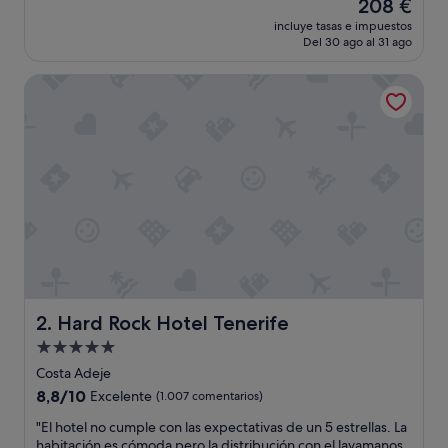
El
208 €
10,
precio
Impresionante,
incluye tasas e impuestos
actual
Del 30 ago al 31 ago
(1.000 comentarios)
es
de
Hard Rock Hotel Tenerife
208 €
Hard Rock Hotel Tenerife
2. Hard Rock Hotel Tenerife
Alojamiento
de
Costa Adeje
5.0 estrellas
8.8
8,8/10
Excelente
(1.007 comentarios)
sobre
"
"El hotel no cumple con las expectativas de un 5 estrellas. La
10,
E
habitación es cómoda pero la distribución con el lavamanos