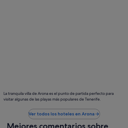
r
e
p
e
t
i
r
.
"
La tranquila villa de Arona es el punto de partida perfecto para
visitar algunas de las playas más populares de Tenerife.
Ver todos los hoteles en Arona
Mejores comentarios sobre