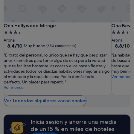
están
e
s
e
sujetos
t
m
c
a
a
e
o
cambios.
l
j
m
Pueden
l
o
Ona
Ona
Ona
Ona Hollywood Mirage
Ona Beverl
e
Ona Hollywood Mirage
Ona Beverl
aplicarse
e
r
n
Hollywood
Hollywoo
Beverly
Alojamiento
Alojamien
términos
s
a
d
Mirage
Mirage
Hills
y
y
de
de
r
Arona
Arona
a
condiciones
Heights
s
3.5 estrellas
3.5 estrell
í
8.4
8.8
8,4/10
8,8/10
Muy bueno
E
(880 comentarios)
b
adicionales.
e
a
sobre
sobre
l
r
"El trato del personal, lo unico que se hay que desplazar
"La habitac
a
10,
10,
e
v
unos kilometros para tener algo de ocio,pero la verdad
de basura y
l
Muy
Excelente
"
i
que te facilitan bastante las cosas y ellos hacen fiestas y
hasta que no
g
bueno,
(367 comen
c
actividades todos los días.Las habitaciones mejoraría algo
muy bien en 
o
(880 comentarios)
i
el mobiliario y la ropa de cama.Por lo demás todo
Ver menos
e
o
perfecto. Un placer para repetir. "
l
s
Ver menos
m
p
o
e
b
Ver todos los alquileres vacacionales
r
i
s
l
o
i
n
a
Inicia sesión y ahorra una media
a
r
de un 15 % en miles de hoteles
l
i