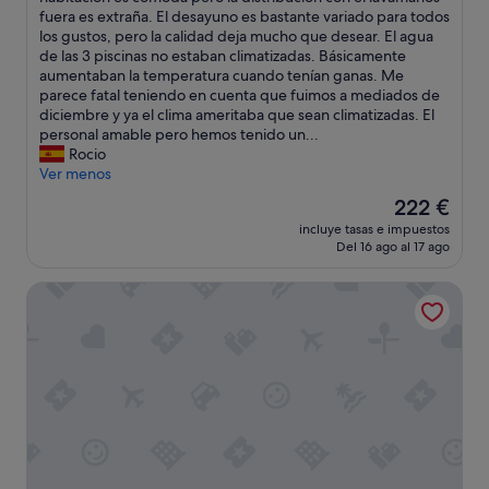
Excelente,
l
fuera es extraña. El desayuno es bastante variado para todos
(1.007 comentarios)
h
los gustos, pero la calidad deja mucho que desear. El agua
o
de las 3 piscinas no estaban climatizadas. Básicamente
t
aumentaban la temperatura cuando tenían ganas. Me
e
parece fatal teniendo en cuenta que fuimos a mediados de
l
diciembre y ya el clima ameritaba que sean climatizadas. El
n
personal amable pero hemos tenido un...
o
Rocio
c
Ver menos
u
El
222 €
m
precio
incluye tasas e impuestos
p
actual
Del 16 ago al 17 ago
l
es
e
de
Hyatt Ziva Jardín Tropical Tenerife
c
222 €
o
n
l
a
s
e
x
p
e
c