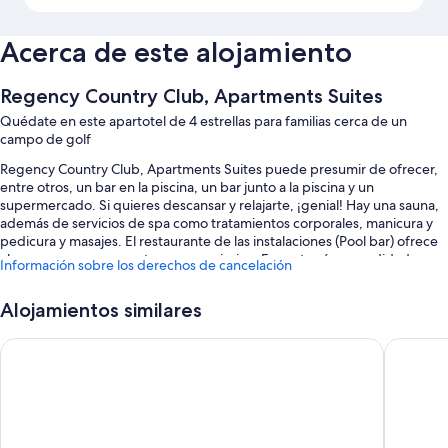
Acerca de este alojamiento
Regency Country Club, Apartments Suites
Quédate en este apartotel de 4 estrellas para familias cerca de un
campo de golf
Regency Country Club, Apartments Suites puede presumir de ofrecer,
entre otros, un bar en la piscina, un bar junto a la piscina y un
supermercado. Si quieres descansar y relajarte, ¡genial! Hay una sauna,
además de servicios de spa como tratamientos corporales, manicura y
pedicura y masajes. El restaurante de las instalaciones (Pool bar) ofrece
almuerzo y cena y cuenta con una piscina. Encontrarás comodidades
Información sobre los derechos de cancelación
como una terraza y minigolf. Además, podrás conectarte al wifi gratuito
de las zonas comunes.
Alojamientos similares
También te encantarán estos servicios:
Paloma Beach Apartments
Ona Hol
2 piscinas al aire libre y una piscina infantil, con tumbonas, sombrillas
y socorrista en las instalaciones
Aparcamiento y aparcamiento de larga duración gratis
Desayuno bufé (de pago), bicicletas gratuitas en las instalaciones y
servicio de cuidado infantil (de pago)