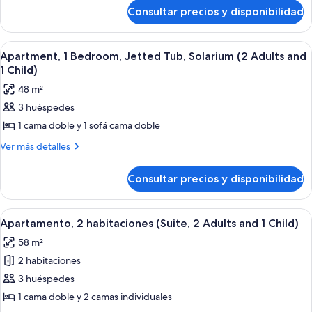
de
bañera
Consultar precios y disponibilidad
Apartamento,
de
1
hidromasaje,
habitación,
Abrir
Habitación de hotel con cama, tocador 
7
bañera
Solárium
Apartment, 1 Bedroom, Jetted Tub, Solarium (2 Adults and
todas
de
1 Child)
(2
hidromasaje,
las
Adultos)
48 m²
Solárium
fotos
(2
3 huéspedes
de
Adultos)
1 cama doble y 1 sofá cama doble
Apartment,
1
Más
Ver más detalles
detalles
Bedroom,
de
Jetted
Consultar precios y disponibilidad
Apartment,
Tub,
1
Solarium
Bedroom,
Abrir
Habitación de hotel con cama, tocador 
7
Jetted
(2
Apartamento, 2 habitaciones (Suite, 2 Adults and 1 Child)
todas
Tub,
Adults
58 m²
Solarium
las
and
(2
2 habitaciones
fotos
1
Adults
de
3 huéspedes
and
Child)
Apartamento,
1
1 cama doble y 2 camas individuales
Child)
2