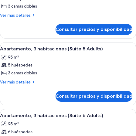
3
3 camas dobles
habitaciones
Más
Ver más detalles
(Suite,
detalles
de
4
Consultar precios y disponibilidad
Apartamento,
Adults
3
and
habitaciones
Abrir
Habitación de hotel con cama, tocador 
6
3
(Suite,
Apartamento, 3 habitaciones (Suite 5 Adults)
todas
4
Children)
95 m²
Adults
las
and
5 huéspedes
fotos
3
de
3 camas dobles
Children)
Apartamento,
Más
Ver más detalles
3
detalles
de
habitaciones
Consultar precios y disponibilidad
Apartamento,
(Suite
3
5
habitaciones
Abrir
Habitación de hotel con cama, tocador 
6
Adults)
(Suite
Apartamento, 3 habitaciones (Suite 6 Adults)
todas
5
95 m²
Adults)
las
6 huéspedes
fotos