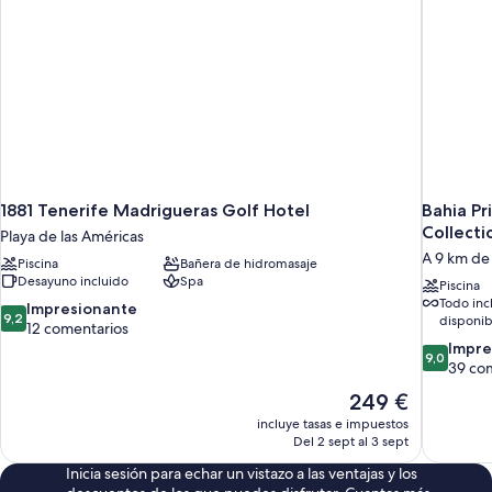
1881 Tenerife Madrigueras Golf Hotel
Bahia Pr
Collecti
Playa de las Américas
A 9 km de
Piscina
Bañera de hidromasaje
Desayuno incluido
Spa
Piscina
Todo inc
9.2
Impresionante
9,2
disponib
sobre
12 comentarios
10,
9.0
Impre
9,0
Impresionante,
sobre
39 co
12 comentarios
10,
El
249 €
Impresion
precio
incluye tasas e impuestos
39 coment
actual
Del 2 sept al 3 sept
es
Inicia sesión para echar un vistazo a las ventajas y los
de