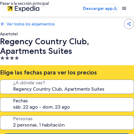
Pasar a la sección principal
Descargar app
Ver todos los alojamientos
Apartotel
Regency Country Club,
Apartments Suites
Alojamiento
de
4.0 estrellas
Elige las fechas para ver los precios
¿A dónde vas?
Fechas
Personas