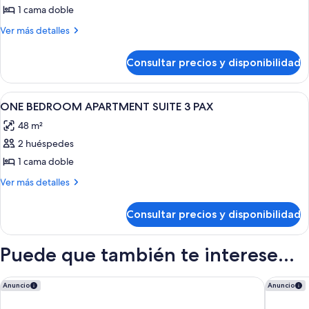
de
1 cama doble
ONE
Más
Ver más detalles
BEDROOM
detalles
de
APARTMENT
Consultar precios y disponibilidad
ONE
SUITE
BEDROOM
APARTMENT
Abrir
Sala de estar | Una televisión, un rep
2
SUITE
ONE BEDROOM APARTMENT SUITE 3 PAX
todas
48 m²
las
2 huéspedes
fotos
de
1 cama doble
ONE
Más
Ver más detalles
BEDROOM
detalles
de
APARTMENT
Consultar precios y disponibilidad
ONE
SUITE
BEDROOM
3
APARTMENT
Puede que también te interese...
PAX
SUITE
3
PAX
1881 Tenerife Madrigueras Golf Hotel
Bahia Pri
Anuncio
Anuncio