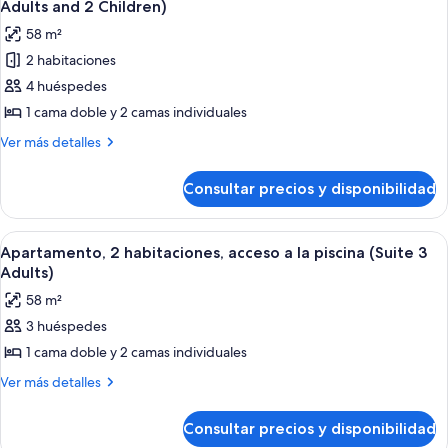
a
Adults and 2 Children)
(Suite
la
las
2
58 m²
piscina
fotos
Adults
(Suite
2 habitaciones
de
2
and
4 huéspedes
Apartamento,
Adults
1
and
2
1 cama doble y 2 camas individuales
Child)
1
habitaciones,
Más
Ver más detalles
Child)
acceso
detalles
de
a
Consultar precios y disponibilidad
Apartamento,
la
2
piscina
habitaciones,
Abrir
Un dormitorio con una cama grande, un 
6
(Suite
acceso
Apartamento, 2 habitaciones, acceso a la piscina (Suite 3
todas
a
2
Adults)
la
las
Adults
58 m²
piscina
fotos
and
(Suite
3 huéspedes
de
2
2
1 cama doble y 2 camas individuales
Apartamento,
Adults
Children)
and
2
Más
Ver más detalles
2
detalles
habitaciones,
Children)
de
acceso
Consultar precios y disponibilidad
Apartamento,