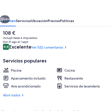
Club,
Apartments
erior
Siguiente
Suites
38+
Resumen
Servicios
Ubicación
Precios
Políticas
El
108 €
precio
incluye tasas e impuestos
actual
Del 31 ago al 1 sept
es
Comentarios
Excelente
8,8
Ver 532 comentarios
8,8 de 10
de
108 €
Servicios populares
Piscina
Cocina
2 piscinas al aire libre, sombrillas, tum
Aparcamiento incluido
Restaurante
Aire acondicionado
Servicios de lavandería
Abrir todos