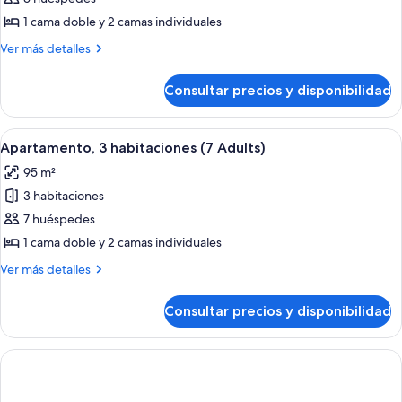
fotos
Adults)
(Suite
de
1 cama doble y 2 camas individuales
5
Apartamento,
Adults)
Más
Ver más detalles
2
detalles
de
habitaciones
Consultar precios y disponibilidad
Apartamento,
(Suite
2
5
habitaciones
Abrir
Habitación de hotel con cama, tocador 
6
Adults)
(Suite
Apartamento, 3 habitaciones (7 Adults)
todas
5
95 m²
Adults)
las
3 habitaciones
fotos
de
7 huéspedes
Apartamento,
1 cama doble y 2 camas individuales
3
Más
Ver más detalles
habitaciones
detalles
(7
de
Consultar precios y disponibilidad
Apartamento,
Adults)
3
habitaciones
(7
Adults)