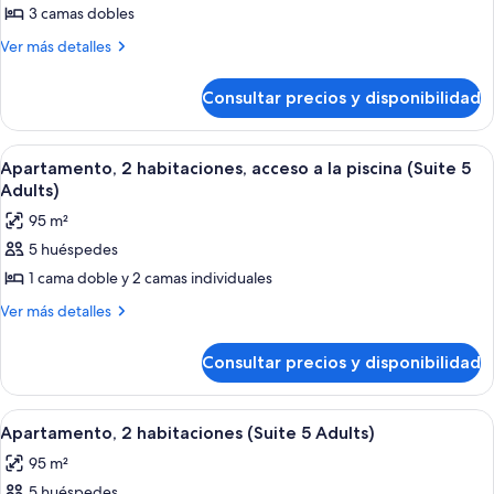
de
3 camas dobles
Apartamento,
Más
Ver más detalles
3
detalles
de
habitaciones
Consultar precios y disponibilidad
Apartamento,
(Suite
3
6
habitaciones
Abrir
Un dormitorio con una cama grande, un 
6
Adults)
(Suite
Apartamento, 2 habitaciones, acceso a la piscina (Suite 5
todas
6
Adults)
Adults)
las
95 m²
fotos
5 huéspedes
de
1 cama doble y 2 camas individuales
Apartamento,
2
Más
Ver más detalles
detalles
habitaciones,
de
acceso
Consultar precios y disponibilidad
Apartamento,
a
2
la
habitaciones,
Abrir
Habitación de hotel con cama, tocador 
7
acceso
piscina
Apartamento, 2 habitaciones (Suite 5 Adults)
todas
a
(Suite
95 m²
la
las
5
piscina
5 huéspedes