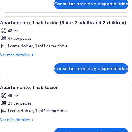
de
habitación.
Consultar precios y disponibilidad
Apartamento,
1
habitación.
Abrir
Habitación de hotel con cama, tocador 
6
Apartamento, 1 habitación (Suite 2 adults and 2 children)
todas
48 m²
las
4 huéspedes
fotos
de
1 cama doble y 1 sofá cama doble
Apartamento,
Más
Ver más detalles
1
detalles
de
habitación
Consultar precios y disponibilidad
Apartamento,
(Suite
1
2
habitación
Abrir
Habitación de hotel con cama, tocador 
6
adults
(Suite
Apartamento, 1 habitación
todas
2
and
48 m²
adults
las
2
and
2 huéspedes
fotos
children)
2
de
1 cama doble y 1 sofá cama doble
children)
Apartamento,
Más
Ver más detalles
1
detalles
de
habitación