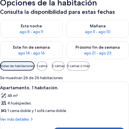
Opciones de la habitación
Consulta la disponibilidad para estas fechas
Consulta la disponibilidad para esta noche, ago 8 - ago 9
Consulta la disponibilidad pa
Esta noche
Mañana
ago 8 - ago 9
ago 9 - ago 10
Consulta la disponibilidad para este fin de semana, ago 14 - a
Consulta la disponibilidad par
Este fin de semana
Próximo fin de semana
ago 14 - ago 16
ago 21 - ago 23
Filtros
Todas las habitaciones
1 cama
2 camas
3 camas o más
disponibles
para
Se muestran 26 de 26 habitaciones
las
Abrir
Habitación de hotel con cama, tocador 
6
Apartamento, 1 habitación.
habitaciones
todas
48 m²
las
4 huéspedes
fotos
de
1 cama doble y 1 sofá cama doble
Apartamento,
Más
Ver más detalles
1
detalles