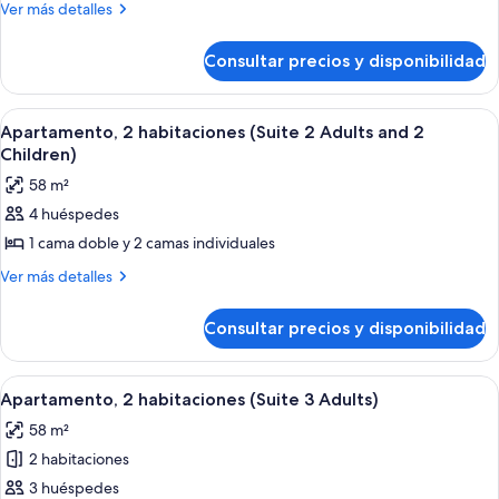
Más
Ver más detalles
habitaciones
detalles
(Suite,
de
Consultar precios y disponibilidad
Apartamento,
2
2
Adults
habitaciones
Abrir
Habitación de hotel con cama, tocador 
and
7
(Suite,
Apartamento, 2 habitaciones (Suite 2 Adults and 2
todas
2
1
Children)
Adults
las
Child)
58 m²
and
fotos
1
4 huéspedes
de
Child)
1 cama doble y 2 camas individuales
Apartamento,
2
Más
Ver más detalles
detalles
habitaciones
de
(Suite
Consultar precios y disponibilidad
Apartamento,
2
2
Adults
habitaciones
Abrir
Habitación de hotel con cama, tocador 
7
(Suite
and
Apartamento, 2 habitaciones (Suite 3 Adults)
todas
2
2
58 m²
Adults
las
Children)
and
2 habitaciones
fotos
2
de
3 huéspedes
Children)