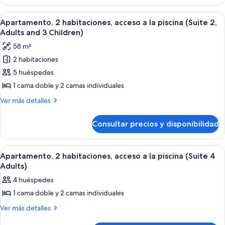
a
2
la
habitaciones,
Abrir
Un dormitorio con una cama grande, un 
6
acceso
piscina
Apartamento, 2 habitaciones, acceso a la piscina (Suite 2,
todas
a
Adults and 3 Children)
(Suite
la
las
3
58 m²
piscina
fotos
Adults)
(Suite
2 habitaciones
de
3
5 huéspedes
Apartamento,
Adults)
2
1 cama doble y 2 camas individuales
habitaciones,
Más
Ver más detalles
acceso
detalles
de
a
Consultar precios y disponibilidad
Apartamento,
la
2
piscina
habitaciones,
Abrir
Un dormitorio con una cama grande, un 
6
(Suite
acceso
Apartamento, 2 habitaciones, acceso a la piscina (Suite 4
todas
a
2,
Adults)
la
las
Adults
4 huéspedes
piscina
fotos
and
(Suite
1 cama doble y 2 camas individuales
de
2,
3
Apartamento,
Más
Ver más detalles
Adults
Children)
detalles
and
2