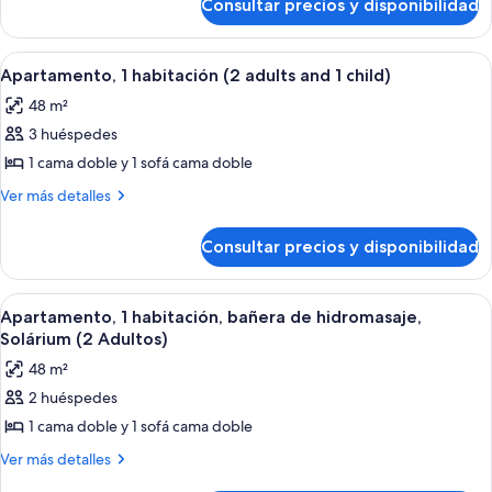
Consultar precios y disponibilidad
Apartamento,
1
habitación
Abrir
Habitación de hotel con cama, tocador 
6
Apartamento, 1 habitación (2 adults and 1 child)
todas
48 m²
las
3 huéspedes
fotos
de
1 cama doble y 1 sofá cama doble
Apartamento,
Más
Ver más detalles
1
detalles
de
habitación
Consultar precios y disponibilidad
Apartamento,
(2
1
adults
habitación
Abrir
Habitación de hotel con cama, tocador 
7
and
(2
Apartamento, 1 habitación, bañera de hidromasaje,
todas
adults
1
Solárium (2 Adultos)
and
las
child)
48 m²
1
fotos
child)
2 huéspedes
de
1 cama doble y 1 sofá cama doble
Apartamento,
1
Más
Ver más detalles
detalles
habitación,