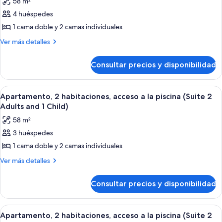
58 m²
Adults
las
and
4 huéspedes
fotos
3
de
1 cama doble y 2 camas individuales
Children)
Apartamento,
Más
Ver más detalles
2
detalles
de
habitaciones
Consultar precios y disponibilidad
Apartamento,
(Suite
2
4
habitaciones
Abrir
Un dormitorio con una cama grande, un 
6
Adults)
(Suite
Apartamento, 2 habitaciones, acceso a la piscina (Suite 2
todas
4
Adults and 1 Child)
Adults)
las
58 m²
fotos
3 huéspedes
de
1 cama doble y 2 camas individuales
Apartamento,
2
Más
Ver más detalles
detalles
habitaciones,
de
acceso
Consultar precios y disponibilidad
Apartamento,
a
2
la
habitaciones,
Abrir
Un dormitorio con una cama grande, un 
6
acceso
piscina
Apartamento, 2 habitaciones, acceso a la piscina (Suite 2
todas