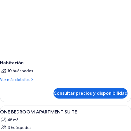
Habitación
10 huéspedes
Más
Ver más detalles
detalles
de
Consultar precios y disponibilidad
Habitación
Abrir
Ropa de cama de alta calidad y colcho
3
ONE BEDROOM APARTMENT SUITE
todas
48 m²
las
3 huéspedes
fotos