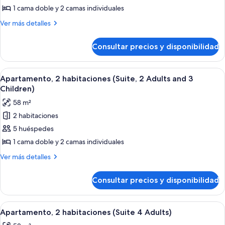
Apartamento,
1 cama doble y 2 camas individuales
2
Más
Ver más detalles
habitaciones
detalles
(Suite
de
Consultar precios y disponibilidad
Apartamento,
3
2
Adults)
habitaciones
Abrir
Habitación de hotel con cama, tocador 
7
(Suite
Apartamento, 2 habitaciones (Suite, 2 Adults and 3
todas
3
Children)
Adults)
las
58 m²
fotos
2 habitaciones
de
5 huéspedes
Apartamento,
2
1 cama doble y 2 camas individuales
habitaciones
Más
Ver más detalles
(Suite,
detalles
de
2
Consultar precios y disponibilidad
Apartamento,
Adults
2
and
habitaciones
Abrir
Habitación de hotel con cama, tocador 
7
3
(Suite,
Apartamento, 2 habitaciones (Suite 4 Adults)
todas
2
Children)