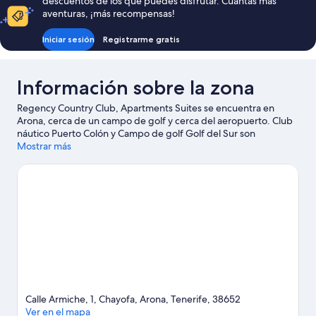
descuentos de los que puedes disfrutar. Cuantas más
249 €
aventuras, ¡más recompensas!
Iniciar sesión
Registrarme gratis
Información sobre la zona
Regency Country Club, Apartments Suites se encuentra en
Arona, cerca de un campo de golf y cerca del aeropuerto. Club
náutico Puerto Colón y Campo de golf Golf del Sur son
excelentes opciones para los que buscan unas vacaciones
Mostrar más
activas, pero si prefieres sumergirte en la naturaleza, Playa de
Las Vistas y Playa de las Américas son lo que necesitas. ¿Viajas
con niños? Pues llévalos a Parque Siam y, si te apetece disfrutar
de un evento especial, consulta el calendario de Magma Arte &
Congresos. Descubre todas las actividades acuáticas que
podrás hacer en la zona, como paseos en moto de agua o kayak;
además, tendrás ocasión de disfrutar de la naturaleza al aire libre
con opciones tan variadas como las rutas a pie o en bicicleta o el
paracaidismo.
Ver guía de viaje de Arona
Ver más apartoteles en Arona
Calle Armiche, 1, Chayofa, Arona, Tenerife, 38652
Ver en el mapa