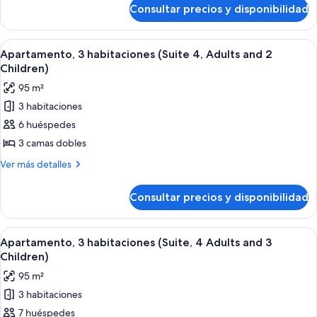
de
3
habitaciones,
Consultar precios y disponibilidad
Apartamento,
Children)
acceso
2
habitaciones,
a
Abrir
Habitación de hotel con cama, tocador 
6
acceso
Apartamento, 3 habitaciones (Suite 4, Adults and 2
la
todas
a
Children)
piscina
la
las
95 m²
(Suite
piscina
fotos
(Suite
4
3 habitaciones
de
4
Adults)
6 huéspedes
Apartamento,
Adults)
3
3 camas dobles
habitaciones
Más
Ver más detalles
(Suite
detalles
de
4,
Consultar precios y disponibilidad
Apartamento,
Adults
3
and
habitaciones
Abrir
Habitación de hotel con cama, tocador 
6
2
(Suite
Apartamento, 3 habitaciones (Suite, 4 Adults and 3
todas
4,
Children)
Children)
Adults
las
95 m²
and
fotos
2
3 habitaciones
de
Children)
7 huéspedes
Apartamento,