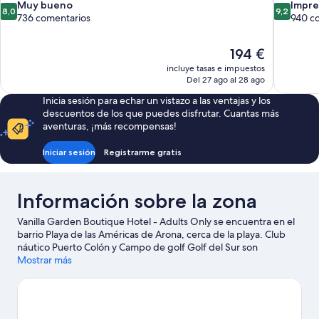
8.0
9.2
Muy bueno
Impre
8,0
9,2
sobre
sobre
736 comentarios
940 c
10,
10,
Muy
Impresion
El
194 €
bueno,
940 comen
precio
736 comentarios
incluye tasas e impuestos
actual
Del 27 ago al 28 ago
es
Inicia sesión para echar un vistazo a las ventajas y los
de
descuentos de los que puedes disfrutar. Cuantas más
194 €
aventuras, ¡más recompensas!
Iniciar sesión
Registrarme gratis
Información sobre la zona
Vanilla Garden Boutique Hotel - Adults Only se encuentra en el
barrio Playa de las Américas de Arona, cerca de la playa. Club
náutico Puerto Colón y Campo de golf Golf del Sur son
excelentes opciones para los que buscan unas vacaciones
Mostrar más
activas, pero si prefieres sumergirte en la naturaleza, Playa de las
Américas y Playa de Las Vistas son lo que necesitas. ¿Te apetece
disfrutar de un evento especial? Puedes consultar el calendario
de Estadio Antonio Domínguez Alfonso o Magma Arte &