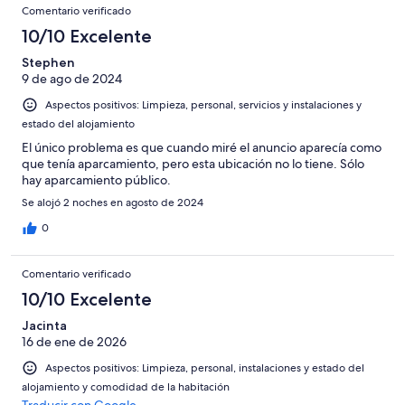
Comentarios
-
puntuación
227
8
Comentario verificado
una
Excelente
de
con
-
puntuación
10/10 Excelente
6
una
Bueno
de
-
puntuación
Stephen
4
Normal
9 de ago de 2024
de
-
2
Aspectos positivos: Limpieza, personal, servicios y instalaciones y
Mediocre
-
estado del alojamiento
Horrible
El único problema es que cuando miré el anuncio aparecía como
que tenía aparcamiento, pero esta ubicación no lo tiene. Sólo
hay aparcamiento público.
Se alojó 2 noches en agosto de 2024
0
Comentario verificado
10/10 Excelente
Jacinta
16 de ene de 2026
Aspectos positivos: Limpieza, personal, instalaciones y estado del
alojamiento y comodidad de la habitación
Traducir con Google