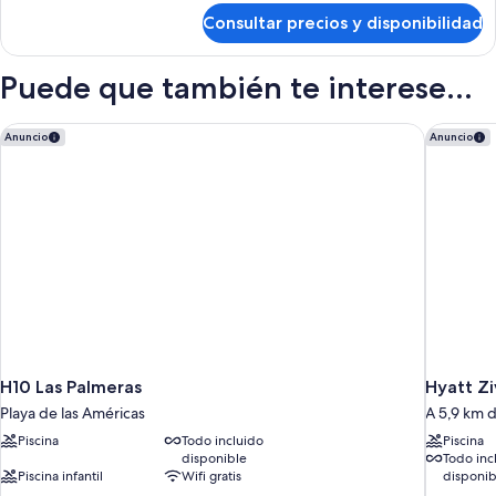
de
Consultar precios y disponibilidad
Habitación
Doble
con
Puede que también te interese...
jardín
H10 Las Palmeras
Hyatt Ziv
Anuncio
Anuncio
H10 Las Palmeras
Hyatt Zi
Playa de las Américas
A 5,9 km 
Piscina
Todo incluido
Piscina
disponible
Todo inc
Piscina infantil
Wifi gratis
disponib