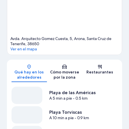
Congresos. Tendrás oportunidad de disfrutar del agua
realizando un sinfín de actividades (por ejemplo, esnórquel),
pero también podrás vivir grandes aventuras practicando las
rutas a pie o en bicicleta o la equitación en las inmediaciones.
Ver guía de viaje de Arona
Avda. Arquitecto Gomez Cuesta, 5, Arona, Santa Cruz de
Tenerife, 38650
Ver en el mapa
Mapa
Qué hay en los
Cómo moverse
Restaurantes
alrededores
por la zona
Playa de las Américas
A 5 min a pie
- 0.5 km
Playa Torviscas
A 10 min a pie
- 0.9 km