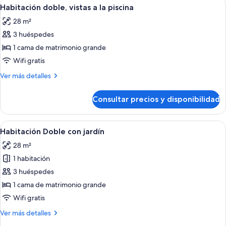
Abrir
Habitación de hotel con una cama gran
6
Habitación doble, vistas a la piscina
todas
28 m²
las
3 huéspedes
fotos
de
1 cama de matrimonio grande
Habitación
Wifi gratis
doble,
Más
Ver más detalles
vistas
detalles
a
de
Consultar precios y disponibilidad
Habitación
la
doble,
piscina
vistas
Abrir
Habitación de hotel con una cama grande
6
a
Habitación Doble con jardín
todas
la
28 m²
piscina
las
1 habitación
fotos
de
3 huéspedes
Habitación
1 cama de matrimonio grande
Doble
Wifi gratis
con
Más
Ver más detalles
jardín
detalles