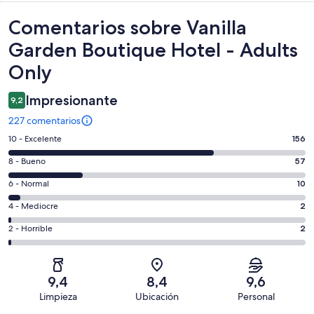
Comentarios
Comentarios sobre Vanilla
Garden Boutique Hotel - Adults
Only
Impresionante
9,2
227 comentarios
156
10 - Excelente
156
comentarios
57
8 - Bueno
57
de
comentarios
un
10
6 - Normal
10
de
total
comentarios
un
2
4 - Mediocre
2
de
de
total
comentarios
227
un
2
2 - Horrible
2
de
de
con
total
comentarios
227
un
una
de
de
con
total
puntuación
227
un
una
de
9,4
8,4
9,6
de
con
total
puntuación
227
Limpieza
Ubicación
Personal
10
una
de
de
con