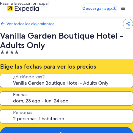
Pasar a la sección principal
Descargar app
Ver todos los alojamientos
Vanilla Garden Boutique Hotel -
Adults Only
Alojamiento
de
4.0 estrellas
Elige las fechas para ver los precios
¿A dónde vas?
Fechas
Personas