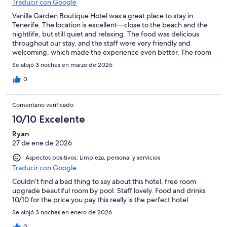
Traducir con Google
Vanilla Garden Boutique Hotel was a great place to stay in
Tenerife. The location is excellent—close to the beach and the
nightlife, but still quiet and relaxing. The food was delicious
throughout our stay, and the staff were very friendly and
welcoming, which made the experience even better. The room
itself was okay—comfortable enough, though not the highlight
Se alojó 3 noches en marzo de 2026
of the stay. Overall, it’s a very nice hotel if you’re looking for a
convenient, calm place within walking distance of everything.
0
Comentario verificado
10/10 Excelente
Ryan
27 de ene de 2026
Aspectos positivos: Limpieza, personal y servicios
Traducir con Google
Couldn’t find a bad thing to say about this hotel, free room
upgrade beautiful room by pool. Staff lovely. Food and drinks
10/10 for the price you pay this really is the perfect hotel
Se alojó 3 noches en enero de 2026
0