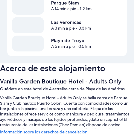
Parque Siam
A 14 min a pie
- 1.2 km
Las Verónicas
A 3 min a pie
- 0.3 km
Playa de Troya
A 5 min a pie
- 0.5 km
Acerca de este alojamiento
Vanilla Garden Boutique Hotel - Adults Only
Quédate en este hotel de 4 estrellas cerca de Playa de las Américas
Vanilla Garden Boutique Hotel - Adults Only se halla cerca de Parque
Siam y Club náutico Puerto Colón. Cuenta con comodidades como un
bar junto a la piscina, una terraza y una cafetería. El spa de las
instalaciones ofrece servicios como manicura y pedicura, tratamientos
ayurvédicos y masajes de los tejidos profundos, ¡date un capricho! El
restaurante de las instalaciones (Chez Damien) dispone de cocina
francesa y ofrece desayuno, almuerzo y cena. Podrás practicar yoga en
Información sobre los derechos de cancelación