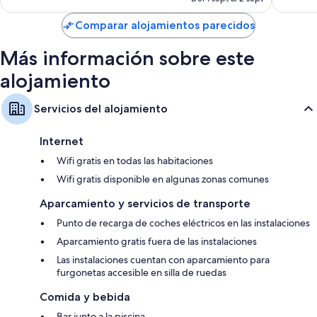
incluyen:
es
de
Colchones viscoelásticos, edredones de plumas y camas supletorias
Comparar alojamientos parecidos
166 €
gratuitas
Más información sobre este
Baños con duchas con efecto de lluvia y artículos de higiene
personal gratuitos
alojamiento
Televisiones de pantalla plana con Netflix, servicios de streaming y
canales digitales
Servicios del alojamiento
Armarios o roperos, balcones y frigoríficos
Internet
Wifi gratis en todas las habitaciones
Wifi gratis disponible en algunas zonas comunes
Aparcamiento y servicios de transporte
Punto de recarga de coches eléctricos en las instalaciones
Aparcamiento gratis fuera de las instalaciones
Las instalaciones cuentan con aparcamiento para
furgonetas accesible en silla de ruedas
Comida y bebida
Bar junto a la piscina