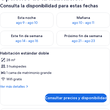
Consulta la disponibilidad para estas fechas
Consulta la disponibilidad para esta noche, ago 9 - ago 10
Consulta la disponibilidad par
Esta noche
Mañana
ago 9 - ago 10
ago 10 - ago 11
Consulta la disponibilidad para este fin de semana, ago 14 - a
Consulta la disponibilidad par
Este fin de semana
Próximo fin de semana
ago 14 - ago 16
ago 21 - ago 23
Abrir
Habitación de hotel moderna con una c
6
Habitación estándar doble
todas
28 m²
las
3 huéspedes
fotos
de
1 cama de matrimonio grande
Habitación
Wifi gratis
estándar
Más
Ver más detalles
doble
detalles
de
Consultar precios y disponibilidad
Habitación
estándar
doble