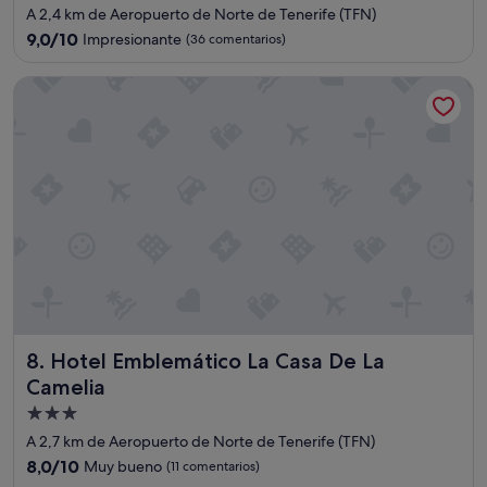
de
A 2,4 km de Aeropuerto de Norte de Tenerife (TFN)
4.0 estrellas
9.0
9,0/10
Impresionante
(36 comentarios)
sobre
10,
Hotel Emblemático La Casa De La Camelia
Impresionante,
(36 comentarios)
Hotel Emblemático La Casa De La Camelia
8. Hotel Emblemático La Casa De La
Camelia
Alojamiento
de
A 2,7 km de Aeropuerto de Norte de Tenerife (TFN)
3.0 estrellas
8.0
8,0/10
Muy bueno
(11 comentarios)
sobre