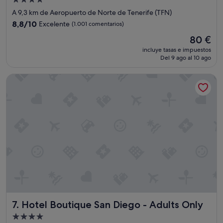
Alojamiento
u
de
A 9,3 km de Aeropuerto de Norte de Tenerife (TFN)
y
4.0 estrellas
a
8.8
8,8/10
Excelente
(1.001 comentarios)
m
sobre
El
80 €
a
10,
precio
b
Excelente,
incluye tasas e impuestos
actual
l
Del 9 ago al 10 ago
(1.001 comentarios)
es
e
de
"
Hotel Boutique San Diego - Adults Only
80 €
Hotel Boutique San Diego - Adults Only
7. Hotel Boutique San Diego - Adults Only
Alojamiento