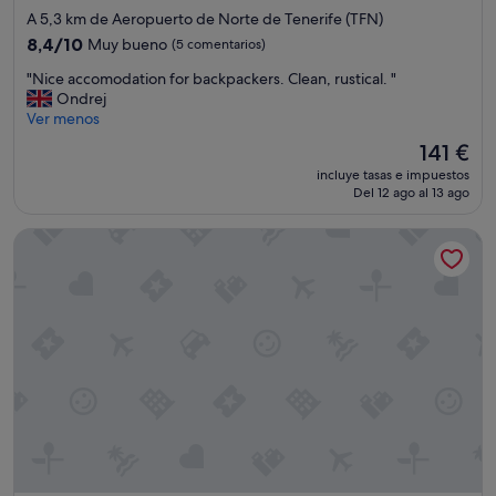
n
de
A 5,3 km de Aeropuerto de Norte de Tenerife (TFN)
a
5.0 estrellas
,
8.4
8,4/10
Muy bueno
(5 comentarios)
a
sobre
"
"Nice accomodation for backpackers. Clean, rustical. "
l
10,
N
Ondrej
y
Muy
i
Ver menos
a
bueno,
c
c
(5 comentarios)
El
141 €
e
u
precio
incluye tasas e impuestos
a
z
actual
Del 12 ago al 13 ago
c
z
es
c
i
de
INNSiDE by Meliá Tenerife Santa Cruz
o
n
141 €
m
o
o
f
d
u
a
i
t
,
i
m
o
u
n
c
f
h
o
o
r
f
b
r