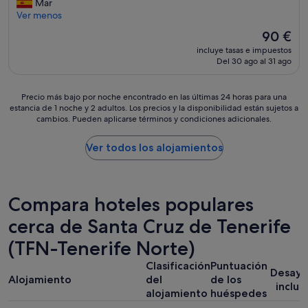
n
Mar
i
d
e
Ver menos
d
e
g
o
j
El
90 €
o
s
a
precio
incluye tasas e impuestos
c
a
n
actual
Del 30 ago al 31 ago
i
.
d
es
o
E
e
de
a
l
p
90 €
Precio
Precio más bajo por noche encontrado en las últimas 24 horas para una
C
p
a
estancia de 1 noche y 2 adultos. Los precios y la disponibilidad están sujetos a
más
a
e
s
cambios. Pueden aplicarse términos y condiciones adicionales.
bajo
n
r
a
por
d
s
r
noche
Ver todos los alojamientos
e
o
c
encontrado
l
n
o
en
a
a
c
las
r
l
h
últimas
Compara hoteles populares
i
m
e
24 horas
a
u
s
para
cerca de Santa Cruz de Tenerife
u
y
"
una
n
s
(TFN-Tenerife Norte)
estancia
p
e
de
a
r
Clasificación
Puntuación
1 noche
Desay
r
v
Alojamiento
del
de los
y
inclui
d
i
alojamiento
huéspedes
2 adultos.
e
c
Los