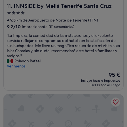
a
í
INNSiDE by Meliá Tenerife Santa Cruz
11. INNSiDE by Meliá Tenerife Santa Cruz
c
o
k
,
Alojamiento
p
g
de
A 9,5 km de Aeropuerto de Norte de Tenerife (TFN)
a
r
4.0 estrellas
c
9.2
a
9,2/10
Impresionante
(111 comentarios)
k
sobre
c
"
"La limpieza, la comodidad de las instalaciones y el excelente
e
10,
i
L
servicio reflejan el compromiso del hotel con la satisfacción de
r
Impresionante,
a
a
sus huéspedes. Me llevo un magnífico recuerdo de mi visita a las
s
(111 comentarios)
s
l
Islas Canarias y, sin duda, recomendaré este hotel a familiares y
.
"
i
amigos."
C
m
Rolando Rafael
l
p
Ver menos
e
i
a
El
95 €
e
n
precio
incluye tasas e impuestos
z
,
actual
Del 18 ago al 19 ago
a
r
es
,
u
de
Laguna Nivaria Hotel & Spa
l
s
95 €
a
t
c
i
o
c
m
a
o
l
d