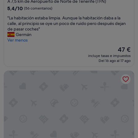
de
A 7,5 km de Aeropuerto de Norte de Tenerife (TFN)
p
n
3.0 estrellas
e
5.4
5,4/10
(56 comentarios)
a
r
sobre
r
"
"La habitación estaba limpia. Aunque la habitación daba a la
a
10,
i
L
calle, al principio se oye un poco de ruido pero después dejan
t
(56 comentarios)
a
a
de pasar coches"
e
s
h
Germán
n
y
a
Ver menos
t
,
b
o
s
El
47 €
i
y
i
precio
incluye tasas e impuestos
t
a
n
actual
Del 16 ago al 17 ago
a
m
d
es
c
a
u
de
Urban Anaga Hotel
i
b
d
47 €
ó
l
a
n
e
,
e
y
r
s
l
e
t
a
c
a
s
o
b
u
m
a
i
e
l
t
n
i
e
d
m
,
a