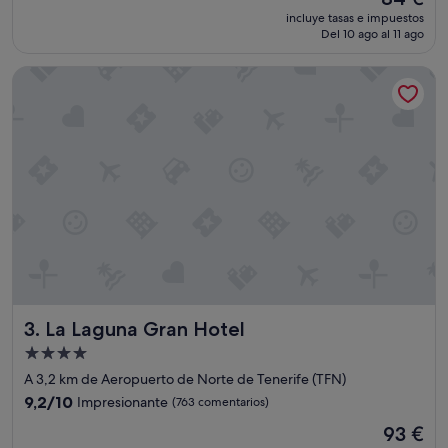
t
precio
incluye tasas e impuestos
a
actual
Del 10 ago al 11 ago
m
es
e
de
La Laguna Gran Hotel
n
84 €
t
o
a
m
p
l
i
o
y
m
o
d
e
La Laguna Gran Hotel
3. La Laguna Gran Hotel
r
n
Alojamiento
i
de
A 3,2 km de Aeropuerto de Norte de Tenerife (TFN)
z
4.0 estrellas
a
9.2
9,2/10
Impresionante
(763 comentarios)
d
sobre
El
93 €
o
10,
precio