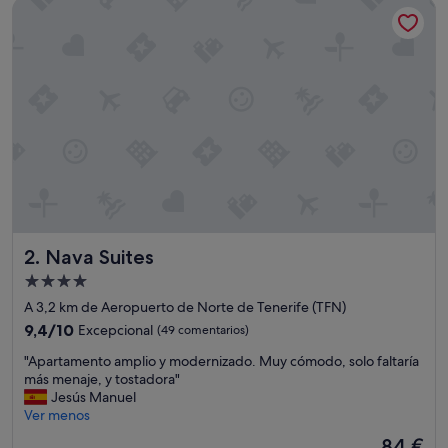
Nava Suites
142 €
Nava Suites
2. Nava Suites
Alojamiento
de
A 3,2 km de Aeropuerto de Norte de Tenerife (TFN)
4.0 estrellas
9.4
9,4/10
Excepcional
(49 comentarios)
sobre
"
"Apartamento amplio y modernizado. Muy cómodo, solo faltaría
10,
A
más menaje, y tostadora"
Excepcional,
p
Jesús Manuel
(49 comentarios)
a
Ver menos
r
El
84 €