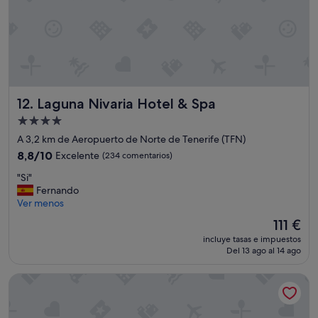
.
i
"
d
a
d
d
e
l
Laguna Nivaria Hotel & Spa
12. Laguna Nivaria Hotel & Spa
a
s
Alojamiento
i
de
A 3,2 km de Aeropuerto de Norte de Tenerife (TFN)
n
4.0 estrellas
s
8.8
8,8/10
Excelente
(234 comentarios)
t
sobre
"
"Si"
a
10,
S
Fernando
l
Excelente,
i
Ver menos
a
(234 comentarios)
"
c
El
111 €
i
precio
incluye tasas e impuestos
o
actual
Del 13 ago al 14 ago
n
es
e
de
Hotel Taro Santa Cruz
s
111 €
y
e