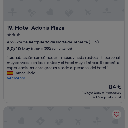
o
a
!
i
s
a
"
g
a
l
o
y
a
s
l
c
.
Hotel Adonis Plaza
19. Hotel Adonis Plaza
i
a
"
m
l
Alojamiento
p
l
de
A 9,8 km de Aeropuerto de Norte de Tenerife (TFN)
i
e
3.0 estrellas
a
8.0
,
8,0/10
Muy bueno
(552 comentarios)
"
sobre
a
"
"Las habitaciòn son cómodas, limpias y nada ruidosa. El personal
10,
l
L
muy servicial con los clientes y el hotel muy céntrico. Repetiré la
Muy
p
a
experiencia, muchas gracias a todo el personal del hotel."
bueno,
r
s
Inmaculada
(552 comentarios)
i
h
Ver menos
n
a
c
El
84 €
b
i
precio
incluye tasas e impuestos
i
p
actual
Del 6 sept al 7 sept
t
i
es
a
o
de
Catalonia Punta del Rey
c
s
84 €
i
e
ò
o
n
y