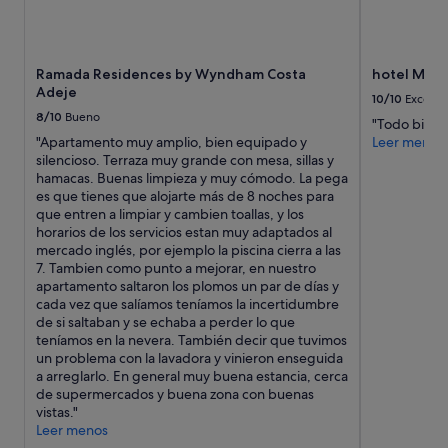
a
m
s
u
4
y
e
c
Ramada Residences by Wyndham Costa
hotel Mar
s
é
Adeje
t
n
10/10
Excelen
r
t
8/10
Bueno
"Todo bien!
e
r
"Apartamento muy amplio, bien equipado y
Leer menos
l
i
silencioso. Terraza muy grande con mesa, sillas y
l
c
hamacas. Buenas limpieza y muy cómodo. La pega
a
o
es que tienes que alojarte más de 8 noches para
s
.
que entren a limpiar y cambien toallas, y los
q
R
horarios de los servicios estan muy adaptados al
u
e
mercado inglés, por ejemplo la piscina cierra a las
e
p
7. Tambien como punto a mejorar, en nuestro
d
e
apartamento saltaron los plomos un par de días y
i
t
cada vez que salíamos teníamos la incertidumbre
c
i
de si saltaban y se echaba a perder lo que
e
r
teníamos en la nevera. También decir que tuvimos
t
é
un problema con la lavadora y vinieron enseguida
e
l
a arreglarlo. En general muy buena estancia, cerca
n
a
de supermercados y buena zona con buenas
e
e
vistas."
r
x
Leer menos
m
p