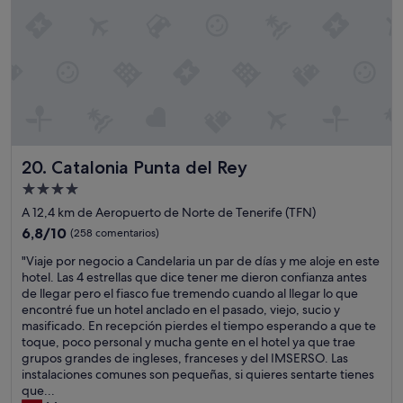
s
e
o
u
n
n
c
p
ó
o
m
c
o
o
d
d
a
e
s
r
Catalonia Punta del Rey
20. Catalonia Punta del Rey
,
u
l
i
Alojamiento
i
d
de
A 12,4 km de Aeropuerto de Norte de Tenerife (TFN)
m
o
4.0 estrellas
p
6.8
6,8/10
(258 comentarios)
p
i
sobre
e
"
"Viaje por negocio a Candelaria un par de días y me aloje en este
a
10,
r
V
hotel. Las 4 estrellas que dice tener me dieron confianza antes
s
(258 comentarios)
o
i
de llegar pero el fiasco fue tremendo cuando al llegar lo que
y
d
a
encontré fue un hotel anclado en el pasado, viejo, sucio y
n
e
j
masificado. En recepción pierdes el tiempo esperando a que te
a
s
e
toque, poco personal y mucha gente en el hotel ya que trae
d
p
p
grupos grandes de ingleses, franceses y del IMSERSO. Las
a
u
o
instalaciones comunes son pequeñas, si quieres sentarte tienes
r
é
r
que...
u
s