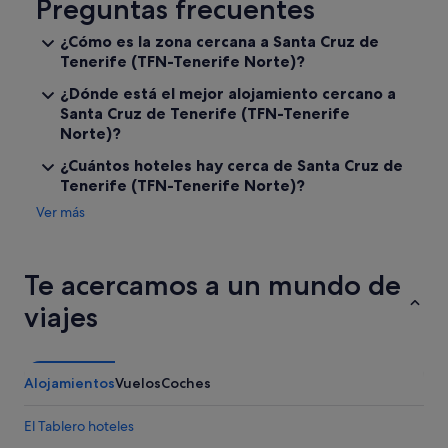
Preguntas frecuentes
e
d
g
o
¿Cómo es la zona cercana a Santa Cruz de
a
e
Tenerife (TFN-Tenerife Norte)?
r
l
p
p
¿Dónde está el mejor alojamiento cercano a
e
e
Santa Cruz de Tenerife (TFN-Tenerife
r
r
Norte)?
o
s
e
o
¿Cuántos hoteles hay cerca de Santa Cruz de
l
n
Tenerife (TFN-Tenerife Norte)?
f
a
i
l
Ver más
a
d
s
e
c
l
Te acercamos a un mundo de
o
h
f
o
viajes
u
t
e
e
t
l
r
.
Alojamientos
Vuelos
Coches
e
"
m
e
El Tablero hoteles
n