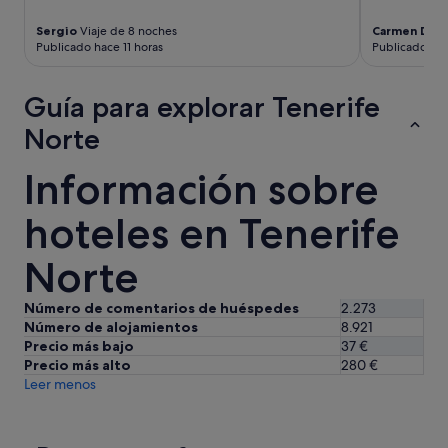
e
e
d
r
Sergio
Viaje de 8 noches
Carmen Deli
i
i
Publicado hace 11 horas
Publicado hac
e
e
r
n
o
Guía para explorar Tenerife
c
n
i
Norte
c
a
o
,
n
Información sobre
m
f
u
i
c
hoteles en Tenerife
a
h
n
a
z
Norte
s
a
g
a
r
Número de comentarios de huéspedes
2.273
n
a
Número de alojamientos
8.921
t
c
Precio más bajo
37 €
e
i
Precio más alto
280 €
s
a
Leer menos
d
s
e
a
l
t
l
o