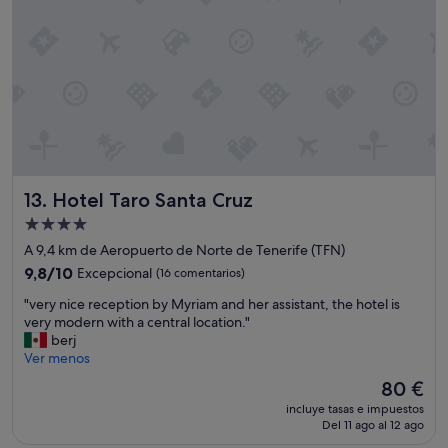
l
e
x
c
e
l
e
n
t
e
s
Hotel Taro Santa Cruz
13. Hotel Taro Santa Cruz
e
r
Alojamiento
v
de
A 9,4 km de Aeropuerto de Norte de Tenerife (TFN)
i
4.0 estrellas
9.8
c
9,8/10
Excepcional
(16 comentarios)
sobre
i
"
"very nice reception by Myriam and her assistant, the hotel is
10,
o
v
very modern with a central location."
Excepcional,
r
e
berj
(16 comentarios)
e
r
Ver menos
f
y
l
El
80 €
n
e
precio
incluye tasas e impuestos
i
j
actual
Del 11 ago al 12 ago
c
a
es
e