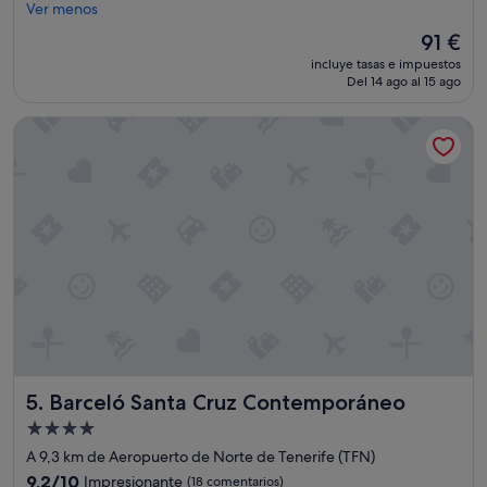
s
o
Ver menos
(409 comentarios)
m
d
El
91 €
e
o
precio
n
incluye tasas e impuestos
p
actual
Del 14 ago al 15 ago
a
e
es
j
r
de
e
Barceló Santa Cruz Contemporáneo
f
91 €
,
e
y
c
t
t
o
o
s
,
t
y
a
l
d
o
o
s
r
t
a
r
"
a
b
Barceló Santa Cruz Contemporáneo
5. Barceló Santa Cruz Contemporáneo
a
j
Alojamiento
a
de
A 9,3 km de Aeropuerto de Norte de Tenerife (TFN)
d
4.0 estrellas
o
9.2
9,2/10
Impresionante
(18 comentarios)