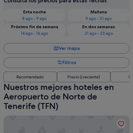
Consulta los precios para estas fechas
Esta noche
Mañana
8 ago - 9 ago
9 ago - 10 ago
Próximo fin de semana
En dos semanas
14 ago - 16 ago
21 ago - 23 ago
Ver mapa
Filtros
Recomendado
Precio (creciente)
Di
Nuestros mejores hoteles en
Aeropuerto de Norte de
Tenerife (TFN)
Iberostar Heritage Grand Mencey