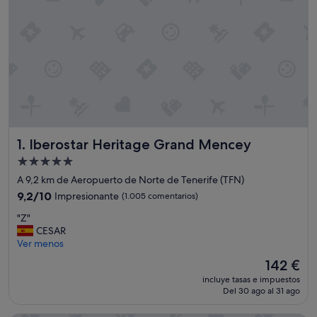
Iberostar Heritage Grand Mencey
1. Iberostar Heritage Grand Mencey
Alojamiento
de
A 9,2 km de Aeropuerto de Norte de Tenerife (TFN)
5.0 estrellas
9.2
9,2/10
Impresionante
(1.005 comentarios)
sobre
"
"Z"
10,
Z
CESAR
Impresionante,
"
Ver menos
(1.005 comentarios)
El
142 €
precio
incluye tasas e impuestos
actual
Del 30 ago al 31 ago
es
de