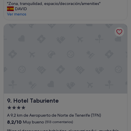
"
"Zona, tranquilidad, espacio/decoración/amenities"
10,
Z
DAVID
Muy
o
Ver menos
bueno,
n
(11 comentarios)
a
Hotel Taburiente
,
t
r
a
n
q
u
i
l
i
d
a
d
,
Hotel Taburiente
9. Hotel Taburiente
e
Alojamiento
s
de
p
A 9,2 km de Aeropuerto de Norte de Tenerife (TFN)
a
4.0 estrellas
8.2
8,2/10
Muy bueno
(513 comentarios)
c
sobre
i
"
"Bien el desayuno y no había tina, al yacuzzi no fui , mucho frío,