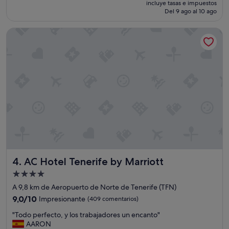
.
Impresionante,
incluye tasas e impuestos
actual
M
Del 9 ago al 10 ago
(763 comentarios)
es
u
de
y
AC Hotel Tenerife by Marriott
93 €
c
ó
m
o
d
o
,
s
o
l
o
f
a
l
AC Hotel Tenerife by Marriott
4. AC Hotel Tenerife by Marriott
t
Alojamiento
a
de
r
A 9,8 km de Aeropuerto de Norte de Tenerife (TFN)
í
4.0 estrellas
9.0
9,0/10
Impresionante
(409 comentarios)
a
sobre
m
"
"Todo perfecto, y los trabajadores un encanto"
10,
á
T
AARON
Impresionante,