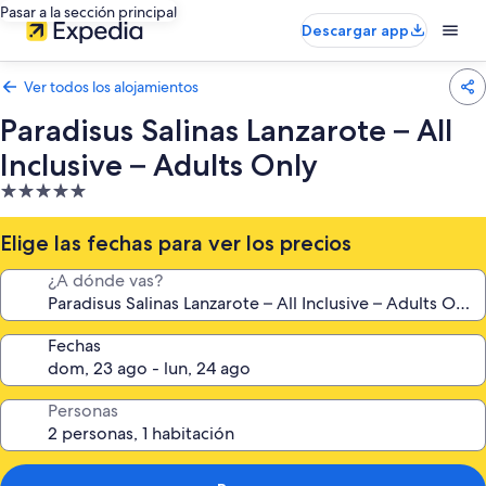
Pasar a la sección principal
Descargar app
Ver todos los alojamientos
Paradisus Salinas Lanzarote – All
Inclusive – Adults Only
Alojamiento
de
5.0 estrellas
Elige las fechas para ver los precios
¿A dónde vas?
Fechas
Personas