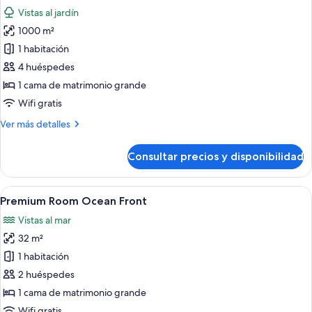
todas
Villa
Vistas al jardín
las
1000 m²
fotos
de
1 habitación
Habitación
4 huéspedes
presidencial
1 cama de matrimonio grande
(The
Wifi gratis
Reserve,
Más
Ver más detalles
Garden
detalles
Villa)
de
Consultar precios y disponibilidad
Habitación
presidencial
(The
Abrir
Habitación de hotel con una cama gran
6
Reserve,
Premium Room Ocean Front
todas
Garden
Vistas al mar
Villa)
las
32 m²
fotos
de
1 habitación
Premium
2 huéspedes
Room
1 cama de matrimonio grande
Ocean
Wifi gratis