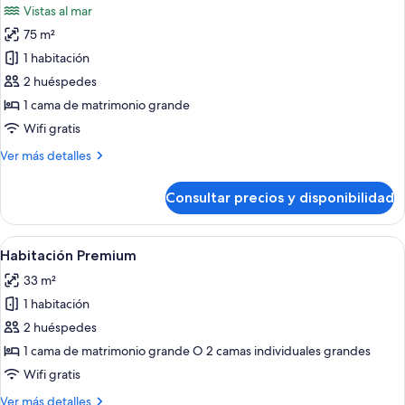
Vistas al mar
Whirlpool
las
(3AD)
75 m²
fotos
de
1 habitación
The
2 huéspedes
Reserve
1 cama de matrimonio grande
Suite
Wifi gratis
Ocean
Más
Ver más detalles
Front
detalles
Jacuzzi
de
Consultar precios y disponibilidad
The
Reserve
Suite
Abrir
Habitación de hotel con una cama gran
3
Ocean
Habitación Premium
todas
Front
33 m²
Jacuzzi
las
1 habitación
fotos
de
2 huéspedes
Habitación
1 cama de matrimonio grande O 2 camas individuales grandes
Premium
Wifi gratis
Más
Ver más detalles