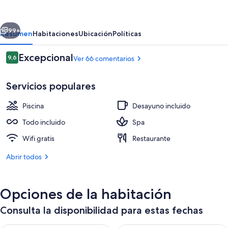
Lanzarote
–
erior
Siguiente
All
99+
Resumen
Habitaciones
Ubicación
Políticas
Inclusive
Comentarios
Excepcional
9,6
Ver 66 comentarios
–
9,6 de 10
Adults
Servicios populares
Only
Piscina
Desayuno incluido
Todo incluido
Spa
Wifi gratis
Restaurante
Exterior
Abrir todos
Opciones de la habitación
Consulta la disponibilidad para estas fechas