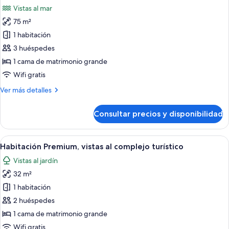
todas
Front
Vistas al mar
View
las
with
75 m²
fotos
Whirlpool)
de
1 habitación
The
3 huéspedes
Reserve
1 cama de matrimonio grande
Junior
Wifi gratis
Suite
Más
Ver más detalles
Ocean
detalles
Front
de
Consultar precios y disponibilidad
The
Reserve
Junior
Abrir
Vistas desde la habitación
5
Suite
Habitación Premium, vistas al complejo turístico
todas
Ocean
Vistas al jardín
Front
las
32 m²
fotos
de
1 habitación
Habitación
2 huéspedes
Premium,
1 cama de matrimonio grande
vistas
Wifi gratis