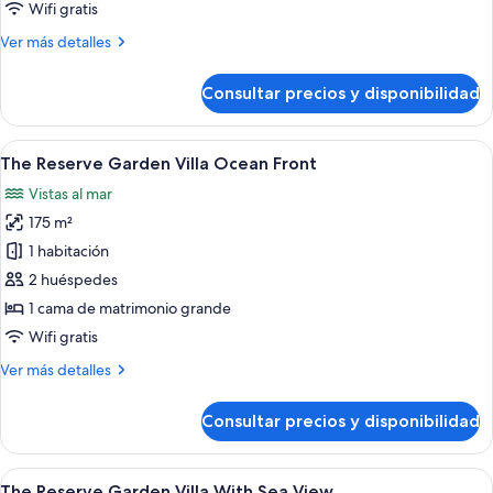
Penthouse
Wifi gratis
Suite
Más
Ver más detalles
Ocean
detalles
Front
de
Consultar precios y disponibilidad
The
Reserve
Penthouse
Abrir
Un dormitorio amplio con una cama gran
8
Suite
The Reserve Garden Villa Ocean Front
todas
Ocean
Vistas al mar
Front
las
175 m²
fotos
de
1 habitación
The
2 huéspedes
Reserve
1 cama de matrimonio grande
Garden
Wifi gratis
Villa
Más
Ver más detalles
Ocean
detalles
Front
de
Consultar precios y disponibilidad
The
Reserve
Garden
Abrir
Un dormitorio con cama con dosel, un r
5
Villa
The Reserve Garden Villa With Sea View