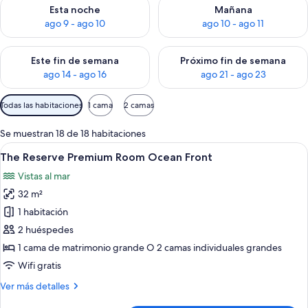
Consulta la disponibilidad para esta noche, ago 9 - ago 10
Consulta la disponibilidad par
Esta noche
Mañana
ago 9 - ago 10
ago 10 - ago 11
Consulta la disponibilidad para este fin de semana, ago 14 - a
Consulta la disponibilidad par
Este fin de semana
Próximo fin de semana
ago 14 - ago 16
ago 21 - ago 23
Filtros
Todas las habitaciones
1 cama
2 camas
disponibles
para
Se muestran 18 de 18 habitaciones
las
Abrir
Habitación de hotel con una cama grand
7
The Reserve Premium Room Ocean Front
habitaciones
todas
Vistas al mar
las
32 m²
fotos
de
1 habitación
The
2 huéspedes
Reserve
1 cama de matrimonio grande O 2 camas individuales grandes
Premium
Wifi gratis
Room
Más
Ver más detalles
Ocean
detalles
Front