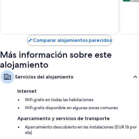
sobre
+16
1.00
10,
10,
Teguise
Excepcional,
Impresi
321 comentarios
1.000 c
Comparar alojamientos parecidos
Más información sobre este
alojamiento
Servicios del alojamiento
Internet
Wifi gratis en todas las habitaciones
Wifi gratis disponible en algunas zonas comunes
Aparcamiento y servicios de transporte
Aparcamiento descubierto en las instalaciones (EUR 16 por
día)