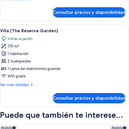
detalles
de
Consultar precios y disponibilidad
Habitación
Premium
Abrir
Un área de piscina con sillones de des
9
Villa (The Reserve Garden)
todas
Vistas al jardín
las
175 m²
fotos
de
1 habitación
Villa
2 huéspedes
(The
1 cama de matrimonio grande
Reserve
Wifi gratis
Garden)
Más
Ver más detalles
detalles
de
Consultar precios y disponibilidad
Villa
(The
Reserve
Puede que también te interese...
Garden)
Barceló Teguise Beach - Adults only
Secrets L
Anuncio
Anuncio