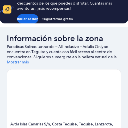
descuentos de los que puedes disfrutar. Cuantas más
220 €
aventuras, ¡más recompensas!
Iniciar sesión
Registrarme gratis
Información sobre la zona
Paradisus Salinas Lanzarote – All Inclusive – Adults Only se
encuentra en Teguise y cuenta con fácil acceso al centro de
convenciones. Si quieres sumergirte en la belleza natural de la
región, acércate a Playa de Matagorda o a Playa de Puerto del
Mostrar más
Carmen. Parque acuático AquaPark Costa Teguise y Go Karting
San Bartolomé también merecen la pena. Dedica algo de
tiempo a descubrir cuáles son las actividades de la zona, entre
las que se incluye las visitas a bodegas.
Ver guía de viaje de
Teguise
Ver más complejos turísticos en Teguise
Avda Islas Canarias S/n, Costa Teguise, Teguise, Lanzarote,