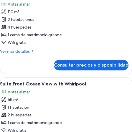
Front
Vistas al mar
Jacuzzi
las
(3
110 m²
fotos
adults)
de
2 habitaciones
The
4 huéspedes
Reserve
1 cama de matrimonio grande
Penthouse
Wifi gratis
Suite
Más
Ver más detalles
Ocean
detalles
Front
de
Consultar precios y disponibilidad
(4
The
Reserve
adults)
Penthouse
Abrir
Una habitación moderna con una mesa r
7
Suite
Suite Front Ocean View with Whirlpool
todas
Ocean
Vistas al mar
Front
las
(4
65 m²
fotos
adults)
de
1 habitación
Suite
2 huéspedes
Front
1 cama de matrimonio grande
Ocean
Wifi gratis