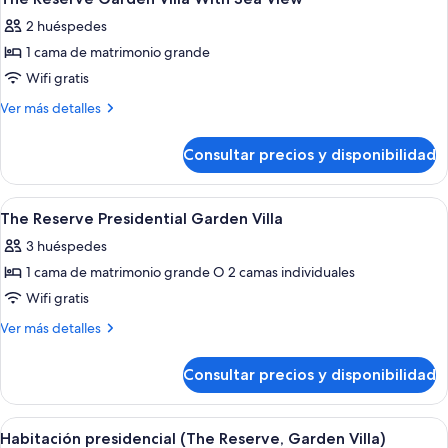
todas
Ocean
2 huéspedes
Front
las
1 cama de matrimonio grande
fotos
de
Wifi gratis
The
Más
Ver más detalles
Reserve
detalles
de
Garden
Consultar precios y disponibilidad
The
Villa
Reserve
With
Garden
Abrir
Un dormitorio con cama con dosel, televi
2
Sea
Villa
The Reserve Presidential Garden Villa
todas
With
View
3 huéspedes
Sea
las
View
1 cama de matrimonio grande O 2 camas individuales
fotos
de
Wifi gratis
The
Más
Ver más detalles
Reserve
detalles
de
Presidential
Consultar precios y disponibilidad
The
Garden
Reserve
Villa
Presidential
Abrir
Un resort moderno con piscina, palmer
12
Garden
Habitación presidencial (The Reserve, Garden Villa)