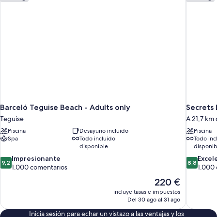
Barceló Teguise Beach - Adults only
Secrets 
Teguise
A 21,7 km
Piscina
Desayuno incluido
Piscina
Spa
Todo incluido
Todo inc
disponible
disponib
9.2
8.8
Impresionante
Excel
9,2
8,8
sobre
sobre
1.000 comentarios
1.000
10,
10,
El
220 €
Impresionante,
Excelente
precio
incluye tasas e impuestos
1.000 comentarios
1.000 com
actual
Del 30 ago al 31 ago
es
Inicia sesión para echar un vistazo a las ventajas y los
de