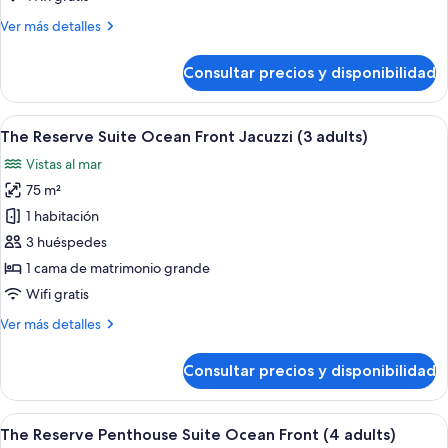
al
Más
Ver más detalles
complejo
detalles
turístico
de
Consultar precios y disponibilidad
Habitación
Premium,
vistas
Abrir
Una habitación de hotel moderna con un
4
al
The Reserve Suite Ocean Front Jacuzzi (3 adults)
todas
complejo
Vistas al mar
turístico
las
75 m²
fotos
de
1 habitación
The
3 huéspedes
Reserve
1 cama de matrimonio grande
Suite
Wifi gratis
Ocean
Más
Ver más detalles
Front
detalles
Jacuzzi
de
Consultar precios y disponibilidad
(3
The
Reserve
adults)
Suite
Abrir
Un salón moderno con televisor, mesa 
6
Ocean
The Reserve Penthouse Suite Ocean Front (4 adults)
todas