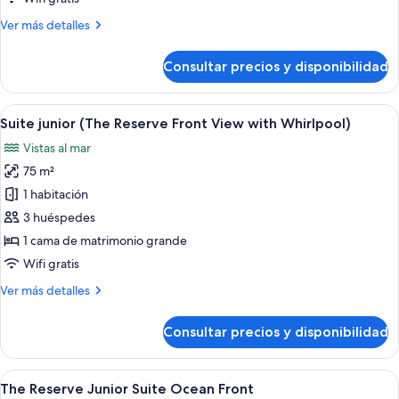
Front
Más
Ver más detalles
detalles
de
Consultar precios y disponibilidad
Premium
Room
Ocean
Abrir
Una habitación de hotel moderna con u
5
Front
Suite junior (The Reserve Front View with Whirlpool)
todas
Vistas al mar
las
75 m²
fotos
de
1 habitación
Suite
3 huéspedes
junior
1 cama de matrimonio grande
(The
Wifi gratis
Reserve
Más
Ver más detalles
Front
detalles
View
de
Consultar precios y disponibilidad
with
Suite
junior
Whirlpool)
(The
Abrir
Una habitación de hotel moderna con u
6
Reserve
The Reserve Junior Suite Ocean Front