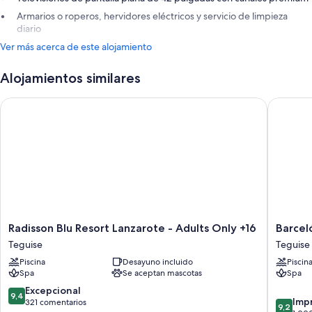
Armarios o roperos, hervidores eléctricos y servicio de limpieza
diario
Ver más acerca de este alojamiento
Alojamientos similares
Radisson Blu Resort Lanzarote - Adults Only +16
Barceló 
Radisson
Barceló
Radisson Blu Resort Lanzarote - Adults Only +16
Barcel
Blu
Teguise
Teguise
Teguise
Resort
Beach
Piscina
Desayuno incluido
Piscin
Lanzarote
-
Spa
Se aceptan mascotas
Spa
-
Adults
Adults
only
9.4
Excepcional
9,4
9.2
Only
Teguise
Imp
sobre
321 comentarios
9,2