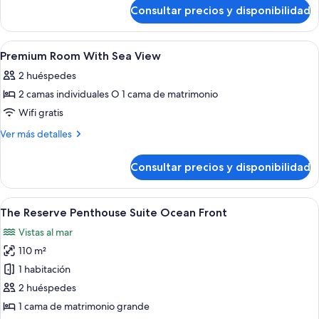
de
Consultar precios y disponibilidad
The
Reserve
Premium
Abrir
Una habitación de hotel con cama, una 
3
Room
Premium Room With Sea View
todas
Ocean
2 huéspedes
Front
las
2 camas individuales O 1 cama de matrimonio
fotos
de
Wifi gratis
Premium
Más
Ver más detalles
Room
detalles
de
With
Consultar precios y disponibilidad
Premium
Sea
Room
View
With
Abrir
Un salón moderno con televisor, mesa 
6
Sea
The Reserve Penthouse Suite Ocean Front
todas
View
Vistas al mar
las
110 m²
fotos
de
1 habitación
The
2 huéspedes
Reserve
1 cama de matrimonio grande