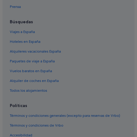
Vincci hoteles en Lanzarote
Prensa
Hoteles de 3 estrellas en Teguise
Búsquedas
Hoteles con gimnasio en Teguise
Viajes a España
Casas privadas de vacaciones en Teguise
Hoteles en España
Hoteles para ir de compras en Teguise
Hoteles cerca de Museo Lagomar
Alquileres vacacionales España
Casas privadas de vacaciones en Lanzarote
Paquetes de viaje a España
Hoteles con bar en Teguise
Vuelos baratos en España
Casas barco en Nazaret
Alquiler de coches en España
Hoteles con casino en Lanzarote
Todos los alojamientos
Hoteles de aventura en Teguise
Políticas
Hoteles LGTBQIA en Teguise
B&B en Teguise
Términos y condiciones generales (excepto para reservas de Vrbo)
Términos y condiciones de Vrbo
Accesibilidad