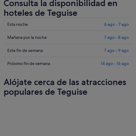
Consulta la disponibilidad en
hoteles de Teguise
Comprueba
Esta noche
6 ago - 7 ago
los
precios
Comprueba
Mañana por la noche
7 ago - 8 ago
en
los
Teguise
precios
Comprueba
Este fin de semana
7 ago - 9 ago
para
en
los
esta
Teguise
precios
Comprueba
Próximo fin de semana
14 ago - 16 ago
noche,
para
en
los
6
mañana
Teguise
precios
Alójate cerca de las atracciones
ago
por
para
en
-
la
este
Teguise
populares de Teguise
7
noche,
fin
para
ago
7
de
el
ago
semana,
próximo
-
7
fin
8
ago
de
ago
-
semana,
9
14