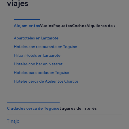
viajes
Alojamientos
Vuelos
Paquetes
Coches
Alquileres de vacaci
Apartoteles en Lanzarote
Hoteles con restaurante en Teguise
Hilton Hotels en Lanzarote
Hoteles con bar en Nazaret
Hoteles para bodas en Teguise
Hoteles cerca de Atelier Los Charcos
Bahia Principe hoteles en Lanzarote
Hoteles de 5 estrellas en Teguise
Hoteles de golf en Teguise
Ciudades cerca de Teguise
Lugares de interés
Hoteles de aventura en Lanzarote
Tinajo
Barcelo hoteles en Teguise