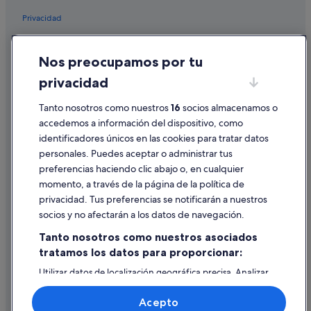
Privacidad
Cookies
Nos preocupamos por tu
Condiciones de uso
privacidad
Información legal/contacto
Pautas sobre el contenido y cómo denunciar contenido
Tanto nosotros como nuestros
16
socios almacenamos o
accedemos a información del dispositivo, como
identificadores únicos en las cookies para tratar datos
Ayuda
personales. Puedes aceptar o administrar tus
Ayuda
preferencias haciendo clic abajo o, en cualquier
momento, a través de la página de la política de
Cancelar un vuelo
privacidad. Tus preferencias se notificarán a nuestros
Cancelar una reserva de hotel o de un alquiler vacacional
socios y no afectarán a los datos de navegación.
Plazos de reembolso
Tanto nosotros como nuestros asociados
tratamos los datos para proporcionar:
Utilizar un cupón de Expedia
Utilizar datos de localización geográfica precisa. Analizar
Documentos para viajes internacionales
activamente las características del dispositivo para su
identificación. Almacenar la información en un dispositivo
Acepto
y/o acceder a ella. Publicidad y contenido personalizados,