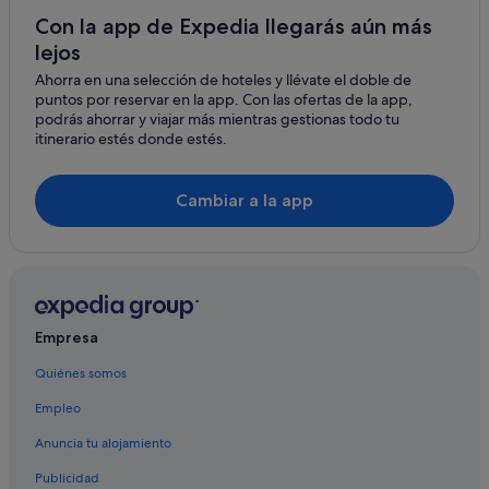
Tahíche
Hoteles de 3 estrellas en Lanzarote
Con la app de Expedia llegarás aún más
Caleta de Caballo
lejos
Hoteles con piscina en Nazaret
Ahorra en una selección de hoteles y llévate el doble de
Hoteles de 4 estrellas en Teguise
Tiagua
puntos por reservar en la app. Con las ofertas de la app,
Playa Senator hoteles en Lanzarote
podrás ahorrar y viajar más mientras gestionas todo tu
Nazaret
itinerario estés donde estés.
Condominios en Teguise
Guatiza
Hoteles de 4 estrellas en Lanzarote
Cambiar a la app
Teseguite
H10 Hoteles en Nazaret
Tao
Hoteles con todo incluido en Teguise
Casas de huéspedes en Teguise
Muñique
Hoteles LGTBQIA en Lanzarote
El Mojón
Empresa
Barcelo hoteles en Lanzarote
Yuco
Quiénes somos
Teguise hoteles
Empleo
Hoteles históricos en Teguise
Cabañas en Nazaret
Anuncia tu alojamiento
Hoteles con spa en Teguise
Publicidad