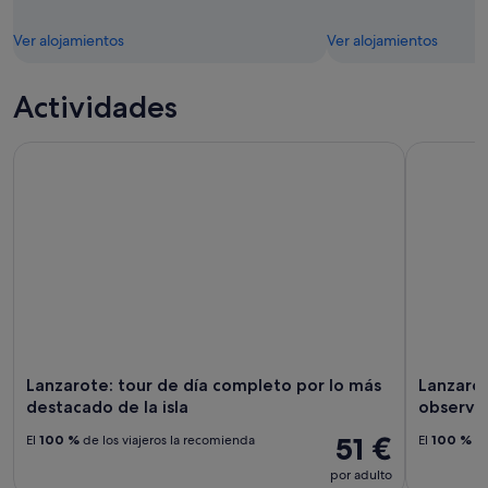
Ver alojamientos
Ver alojamientos
Actividades
Lanzarote: tour de día completo por lo más destacado de la 
Lanzarote:
Lanzarote: tour de día completo por lo más
Lanzarot
destacado de la isla
observar
51 €
El
100 %
de los viajeros la recomienda
El
100 %
de
por adulto