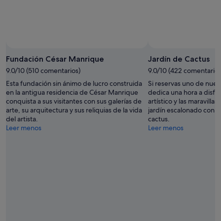
ago
ago
-
16
ago
Fundación César Manrique
Jardín de Cactus
9.0/10 (510 comentarios)
9.0/10 (422 comentarios
Esta fundación sin ánimo de lucro construida
Si reservas uno de nuest
en la antigua residencia de César Manrique
dedica una hora a disfr
conquista a sus visitantes con sus galerías de
artístico y las maravilla
arte, su arquitectura y sus reliquias de la vida
jardín escalonado con m
del artista.
cactus.
Leer menos
Leer menos