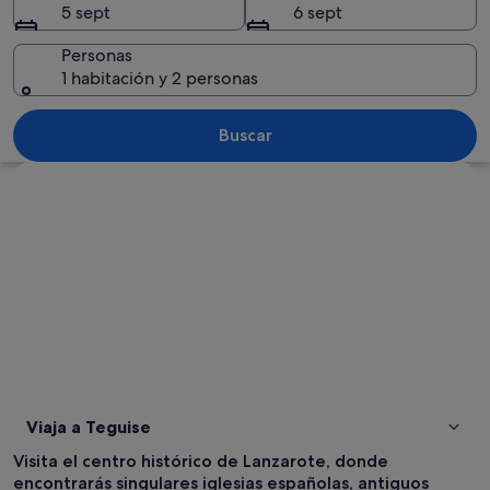
5 sept
6 sept
Personas
1 habitación y 2 personas
Una estatua de bronce de un toro en u
Buscar
Ver mapa
Viaja a Teguise
Visita el centro histórico de Lanzarote, donde
encontrarás singulares iglesias españolas, antiguos