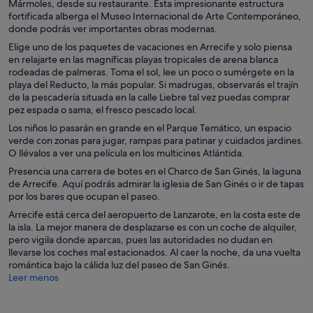
Mármoles, desde su restaurante. Esta impresionante estructura
fortificada alberga el Museo Internacional de Arte Contemporáneo,
donde podrás ver importantes obras modernas.
Elige uno de los paquetes de vacaciones en Arrecife y solo piensa
en relajarte en las magníficas playas tropicales de arena blanca
rodeadas de palmeras. Toma el sol, lee un poco o sumérgete en la
playa del Reducto, la más popular. Si madrugas, observarás el trajín
de la pescadería situada en la calle Liebre tal vez puedas comprar
pez espada o sama, el fresco pescado local.
Los niños lo pasarán en grande en el Parque Temático, un espacio
verde con zonas para jugar, rampas para patinar y cuidados jardines.
O llévalos a ver una película en los multicines Atlántida.
Presencia una carrera de botes en el Charco de San Ginés, la laguna
de Arrecife. Aquí podrás admirar la iglesia de San Ginés o ir de tapas
por los bares que ocupan el paseo.
Arrecife está cerca del aeropuerto de Lanzarote, en la costa este de
la isla. La mejor manera de desplazarse es con un coche de alquiler,
pero vigila donde aparcas, pues las autoridades no dudan en
llevarse los coches mal estacionados. Al caer la noche, da una vuelta
romántica bajo la cálida luz del paseo de San Ginés.
Leer menos