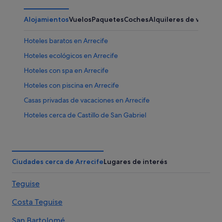
Alojamientos
Vuelos
Paquetes
Coches
Alquileres de vacaci
Hoteles baratos en Arrecife
Hoteles ecológicos en Arrecife
Hoteles con spa en Arrecife
Hoteles con piscina en Arrecife
Casas privadas de vacaciones en Arrecife
Hoteles cerca de Castillo de San Gabriel
Arrecife hoteles
Hoteles con bar en Arrecife
Diamond Resorts en Arrecife
Ciudades cerca de Arrecife
Lugares de interés
Hoteles que aceptan mascotas en Arrecife
Teguise
Hoteles de 5 estrellas en Arrecife
Costa Teguise
Hoteles cerca de El Charco de San Gines
Hoteles de 3 estrellas en Arrecife
San Bartolomé