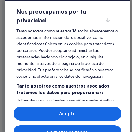
Cookies
Nos preocupamos por tu
Condiciones de uso
privacidad
Información legal/contacto
Pautas sobre el contenido y cómo denunciar contenido
Tanto nosotros como nuestros
16
socios almacenamos o
accedemos a información del dispositivo, como
identificadores únicos en las cookies para tratar datos
Ayuda
personales. Puedes aceptar o administrar tus
Ayuda
preferencias haciendo clic abajo o, en cualquier
momento, a través de la página de la política de
Cancelar un vuelo
privacidad. Tus preferencias se notificarán a nuestros
Cancelar una reserva de hotel o de un alquiler vacacional
socios y no afectarán a los datos de navegación.
Plazos de reembolso
Tanto nosotros como nuestros asociados
tratamos los datos para proporcionar:
Utilizar un cupón de Expedia
Utilizar datos de localización geográfica precisa. Analizar
Documentos para viajes internacionales
activamente las características del dispositivo para su
identificación. Almacenar la información en un dispositivo
Acepto
y/o acceder a ella. Publicidad y contenido personalizados,
medición de publicidad y contenido, investigación de
audiencia y desarrollo de servicios.
© 2026 Expedia, Inc., una empresa de Expedia Group. Todos los