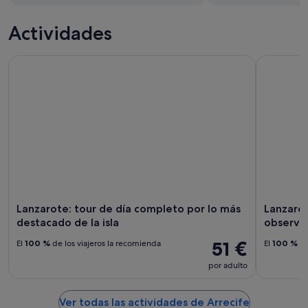
Actividades
Lanzarote: tour de día completo por lo más destacado de la 
Lanzarote:
Lanzarote: tour de día completo por lo más
Lanzarot
destacado de la isla
observar
51 €
El
100 %
de los viajeros la recomienda
El
100 %
de
por adulto
Ver todas las actividades de Arrecife