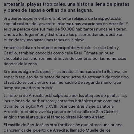
artesanía, playas tropicales, una historia llena de piratas
y bares de tapas a orillas de una laguna.
Si quieres experimentar el ambiente relajado de la espectacular
capital costera de Lanzarote, reserva unas vacaciones en Arrecife. Y
es que parece que sus más de 50.000 habitantes nunca se alteran.
Únete a los lugareños y disfruta de los placeres diarios, desde un
buen desayuno hasta unas tapas en la playa.
Empieza el día en la arteria principal de Arrecife, la calle León y
Castillo, también conocida como calle Real. Tómate un buen
chocolate con churros mientras vas de compras por las numerosas
tiendas de la zona.
Si quieres algo más especial, acércate al mercado de La Recova, un
espacio repleto de puestos de productos de artesanía de todo tipo.
El sábado se convierte en un mercadillo de segunda mano, que
tampoco puedes perderte.
La historia de Arrecife está salpicada por los ataques de piratas. Las
incursiones de berberiscos y corsarios británicos eran comunes
durante los siglos XVII y XVIII. Si encuentras viajes baratos a
Arrecife, podrás revivir su pasado en el castillo de San Gabriel,
erigido tras el ataque del famoso pirata Morato Arráez.
El castillo de San José es otra fortificación que ofrece una buena
panorámica del puerto de Arrecife, llamado Muelle de los