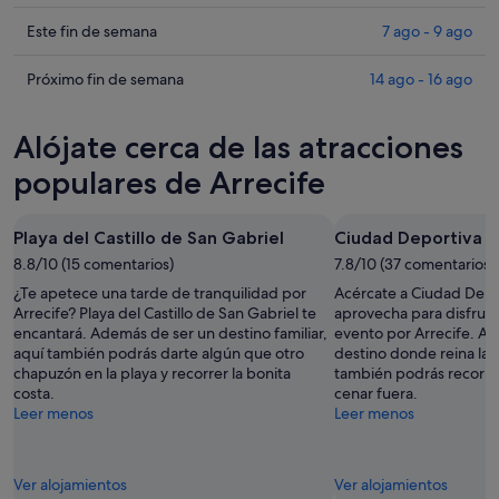
en
los
Arrecife
precios
Comprueba
Este fin de semana
7 ago - 9 ago
para
en
los
esta
Arrecife
precios
Comprueba
Próximo fin de semana
14 ago - 16 ago
noche,
para
en
los
6
mañana
Arrecife
precios
Alójate cerca de las atracciones
ago
por
para
en
-
la
este
Arrecife
populares de Arrecife
7
noche,
fin
para
ago
7
de
el
Playa del Castillo de San Gabriel
Ciudad Deportiva d
ago
semana,
próximo
-
8.8/10 (15 comentarios)
7
7.8/10 (37 comentarios)
fin
8
ago
de
¿Te apetece una tarde de tranquilidad por
Acércate a Ciudad Depo
ago
-
semana,
Arrecife? Playa del Castillo de San Gabriel te
aprovecha para disfruta
encantará. Además de ser un destino familiar,
evento por Arrecife. A
9
14
aquí también podrás darte algún que otro
destino donde reina la t
ago
ago
chapuzón en la playa y recorrer la bonita
también podrás recorrer
-
costa.
cenar fuera.
16
Leer menos
Leer menos
ago
Ver alojamientos
Ver alojamientos