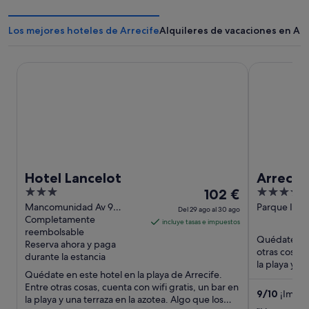
Los mejores hoteles de Arrecife
Alquileres de vacaciones en Arr
Hotel Lancelot
Arrecife Gr
Hotel Lancelot
Arrecif
3
El
5
102 €
out
precio
out
Mancomunidad Av 9
Parque Islas
Del 29 ago al 30 ago
Arrecife Lanzarote
Completamente
Arrecife Lan
of
es
of
incluye tasas e impuestos
reembolsable
5
de
5
Quédate en e
Reserva ahora y paga
102 €
otras cosas,
durante la estancia
por
la playa y 2
Quédate en este hotel en la playa de Arrecife.
huéspedes d
noche
Entre otras cosas, cuenta con wifi gratis, un bar en
del
9
/
10
¡Impre
la playa y una terraza en la azotea. Algo que los
29