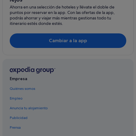
Ahorra en una selección de hoteles y llévate el doble de
Hoteles con restaurante en Arrecife
puntos por reservar en la app. Con las ofertas de la app,
Casas de huéspedes en Arrecife
podrás ahorrar y viajar más mientras gestionas todo tu
itinerario estés donde estés.
Hoteles en la playa en Arrecife
Hoteles con todo incluido en Arrecife
Cambiar a la app
Barcelo hoteles en Arrecife
Hoteles de 4 estrellas en Arrecife
Independent hoteles en Arrecife
Hoteles de lujo en Arrecife
Empresa
Hoteles cerca de Ciudad Deportiva de Lanzarote
Quiénes somos
Hoteles de golf en Arrecife
Empleo
Hoteles con wifi en Arrecife
Anuncia tu alojamiento
Publicidad
Prensa