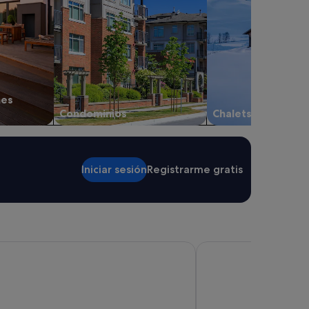
nes
Condominios
Chalets
Iniciar sesión
Registrarme gratis
enerife by Marriott
Bahia del Duque