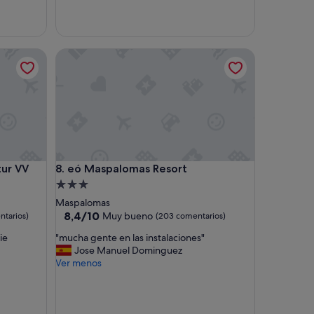
i
e
d
a
 VV
eó Maspalomas Resort
d
d
e
l
a
h
a
b
i
 VV
eó Maspalomas Resort
tur VV
8. eó Maspalomas Resort
t
a
Alojamiento
c
de
Maspalomas
i
3.0 estrellas
8.4
8,4/10
Muy bueno
ntarios)
(203 comentarios)
ó
sobre
n
"
ie
"mucha gente en las instalaciones"
10,
f
m
Jose Manuel Dominguez
Muy
u
u
Ver menos
bueno,
e
c
(203 comentarios)
h
h
o
a
r
g