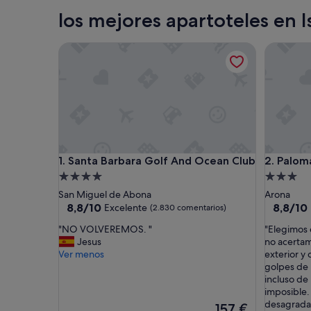
Mogán
los mejores apartoteles en I
Santa Barbara Golf And Ocean Club
Paloma B
Santa Barbara Golf And Ocean Club
Paloma B
1. Santa Barbara Golf And Ocean Club
2. Palom
Alojamiento
Alojamie
de
de
San Miguel de Abona
Arona
4.0 estrellas
3.0 estrel
8.8
8.8
8,8/10
8,8/10
Excelente
(2.830 comentarios)
sobre
sobre
"
"
"NO VOLVEREMOS. "
"Elegimos 
10,
10,
N
E
Jesus
no acertam
Excelente,
Excelent
O
l
Ver menos
exterior y
(2.830 comentarios)
(440 com
V
e
golpes de 
O
g
incluso de
L
i
imposible.
V
m
desagradab
El
157 €