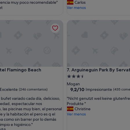
o
iencia muy poco recomendable"
Carlos
d
et
Ver menos
e
l
 Flamingo Beach
Arguineguin Park By Servatur
p
e
r
s
o
n
a
l
,
 Flamingo Beach
Arguineguin Park By Servatur
tel Flamingo Beach
7. Arguineguin Park By Serva
l
o
nto
Alojamiento
u
de
Mogan
n
las
3.5 estrellas
9.2
9,2/10
Excelente
Impresionante
(246 comentarios)
(435 come
i
sobre
c
"
bufet variado cada día, delicioso,
"Nicht genutzt weil keine glutenfre
10,
o
N
edad, espectacular nos
Produkte "
e,
Impresionante,
q
i
 las piscinas muy bien, el personal
Christine
entarios)
(435 comentarios)
u
c
 y la habitaciòn el pero es q el
Ver menos
e
h
a como sin barrer por lo demàs
s
t
impio e higiénico."
e
g
ARA