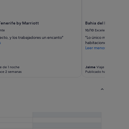
Tenerife by Marriott
Bahia del Duque
nte
10/10
Excelente
cto, y los trabajadores un encanto"
"Lo único malo es que ha
s
habitaciones"
Leer menos
e de 1 noche
Jaime
Viaje de 4 noches
ace 2 semanas
Publicado hace 2 semanas