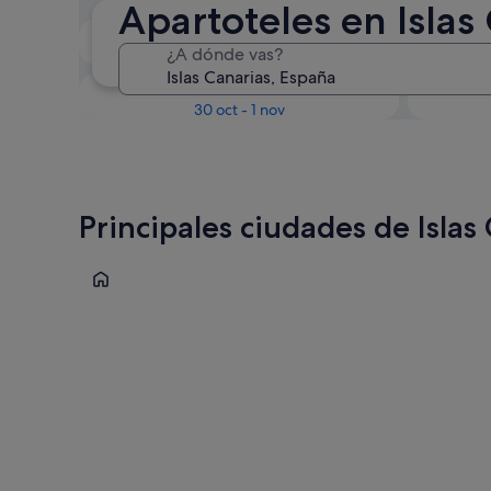
Apartoteles en Islas
En dos semanas
¿A dónde vas?
21 ago - 23 ago
Dentro de tres meses
D
30 oct - 1 nov
Principales ciudades de Islas
Mogán