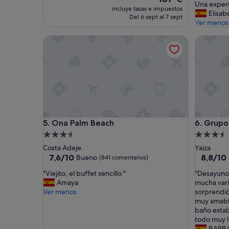
E
o
Una exper
precio
incluye tasas e impuestos
R
s
Elisab
actual
Del 6 sept al 7 sept
E
e
Ver menos
es
M
s
de
Ona Palm Beach
Grupotel
O
t
157 €
S
e
.
a
"
l
o
j
a
m
i
Ona Palm Beach
Grupotel
5. Ona Palm Beach
6. Grupo
e
n
Alojamiento
Alojamie
t
de
de
Costa Adeje
Yaiza
o
3.5 estrellas
3.5 estrel
7.6
8.8
7,6/10
8,8/10
Bueno
(841 comentarios)
y
sobre
sobre
,
"
"
"Viejito, el buffet sencillo "
"Desayuno 
10,
10,
s
V
D
Amaya
mucha vari
Bueno,
Excelent
i
i
e
Ver menos
sorprendiò,
(841 comentarios)
(246 com
n
e
s
muy amable
c
j
a
baño estab
e
i
y
todo muy l
r
t
u
BARB