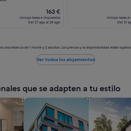
h
e
a
n
El
163 €
y
u
precio
incluye tasas e impuestos
incluye tasas e
q
t
actual
Del 27 ago al 28 ago
Del 31 ag
u
z
es
e
t
de
d
w
163 €
e
e
s
i
a una estancia de 1 noche y 2 adultos. Los precios y la disponibilidad están sujeto
p
l
l
k
Ver todos los alojamientos
a
e
z
i
a
n
r
e
u
g
nales que se adapten a tu estilo
n
l
o
u
s
t
Buscar apartamentos
buscar casas de vac
k
e
i
n
l
f
o
r
m
e
e
i