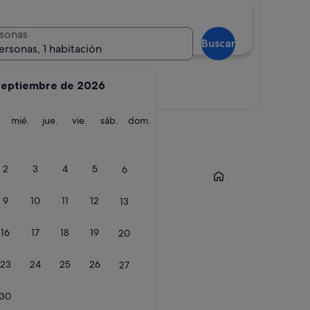
sonas
Buscar
ersonas, 1 habitación
septiembre de 2026
Ver mapa
martes
miércoles
jueves
viernes
sábado
domingo
mié.
jue.
vie.
sáb.
dom.
ora
San Bartolomé de Tir
2
3
4
5
6
9
10
11
12
13
16
17
18
19
20
23
24
25
26
27
30