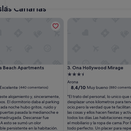
Adeje
Guía de 
slas Canarias
31
each Apartments
Ona Hollywood Mirage
each Apartments
Ona Hollywood Mirage
a Beach Apartments
3. Ona Hollywood Mirage
nto
Alojamiento
de
Arona
las
3.5 estrellas
8.4
8,4/10
Excelente
Muy bueno
(440 comentarios)
(880 comenta
sobre
"
este alojamiento y, sinceramente,
"El trato del personal, lo unico que
10,
E
os. El dormitorio daba al parking
desplazar unos kilometros para ten
e,
Muy
l
 cada noche hubo gritos, ruido y
ocio,pero la verdad que te facilita
entarios)
bueno,
t
puertas pasada la medianoche e
las cosas y ellos hacen fiestas y act
(880 comentarios)
r
 madrugada. Descansar fue
todos los días.Las habitaciones mej
a
 A esto se sumó un olor
el mobiliario y la ropa de cama.Por
t
le persistente en la habitación.
todo perfecto. Un placer para repet