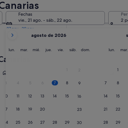
 Canarias
En dos meses
Fechas
Per
2 oct - 4 oct
vie., 21 ago. - sáb., 22 ago.
2 p
entro de cuatro meses
27 nov - 29 nov
Tus
agosto de 2026
meses
actuales
son
lunes
martes
miércoles
jueves
viernes
sábado
domingo
lunes
lun.
mar.
mié.
jue.
vie.
sáb.
dom.
lun.
mar.
August
 Canarias
de
2026
Adeje
Guía de Is
1
1
2
y
September
3
4
5
6
7
8
7
8
9
de
2026.
10
11
12
13
14
15
14
15
16
17
18
19
20
21
22
21
22
23
24
25
26
27
28
29
28
29
30