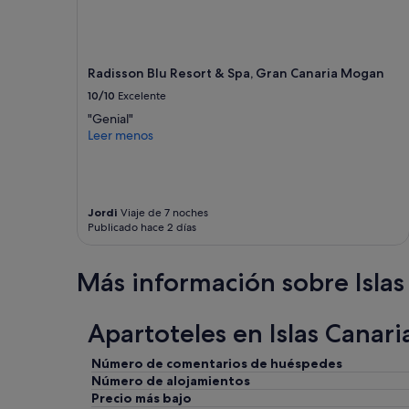
e
o
c
r
t
y
a
c
c
Radisson Blu Resort & Spa, Gran Canaria Mogan
a
u
d
10/10
Excelente
l
a
a
"Genial"
n
r
Leer menos
o
n
c
o
h
s
e
s
h
Jordi
Viaje de 7 noches
o
u
Publicado hace 2 días
r
b
p
o
r
Más información sobre Islas
g
e
r
n
i
d
t
Apartoteles en Islas Canari
i
o
ò
s
,
Número de comentarios de huéspedes
,
l
Número de alojamientos
r
a
Precio más bajo
u