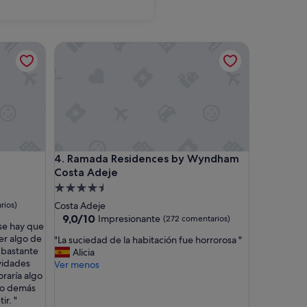
Isora
San Bartolomé d
Ramada Residences by Wyndham Costa Adeje
Ramada Residences by Wyndham Costa Adeje
4. Ramada Residences by Wyndham
Costa Adeje
Alojamiento
de
rios)
Costa Adeje
4.5 estrellas
9.0
9,0/10
Impresionante
(272 comentarios)
 se hay que
sobre
er algo de
"
"La suciedad de la habitación fue horrorosa "
10,
n bastante
L
Alicia
Impresionante,
ividades
a
Ver menos
(272 comentarios)
oraría algo
s
 lo demás
u
ir. "
c