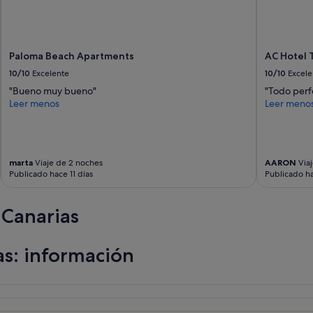
e
r
o
l
Paloma Beach Apartments
AC Hotel 
a
v
10/10
Excelente
10/10
Excele
e
"Bueno muy bueno"
"Todo perfe
r
Leer menos
Leer meno
d
a
d
q
u
marta
Viaje de 2 noches
AARON
Viaj
e
Publicado hace 11 días
Publicado h
t
e
 Canarias
f
a
c
i
as: información
l
i
t
a
n