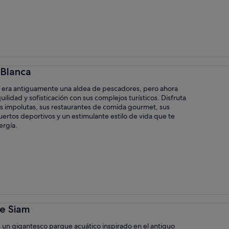
 Blanca
a era antiguamente una aldea de pescadores, pero ahora
uilidad y sofisticación con sus complejos turísticos. Disfruta
as impolutas, sus restaurantes de comida gourmet, sus
rtos deportivos y un estimulante estilo de vida que te
ergía.
ue Siam
 un gigantesco parque acuático inspirado en el antiguo