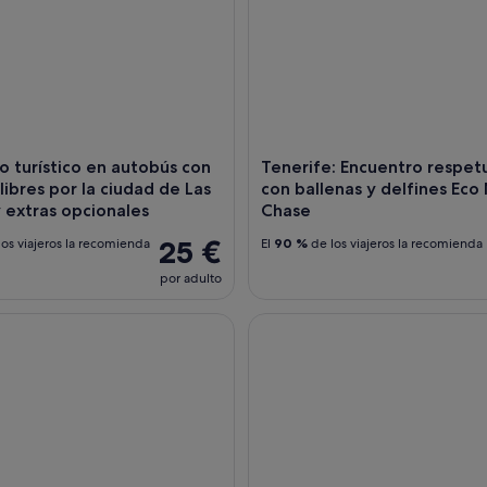
o turístico en autobús con
Tenerife: Encuentro respet
libres por la ciudad de Las
con ballenas y delfines Eco
 extras opcionales
Chase
25 €
os viajeros la recomienda
El
90 %
de los viajeros la recomienda
por adulto
admisión al Sioux City Park
Paseo en camello por las dun