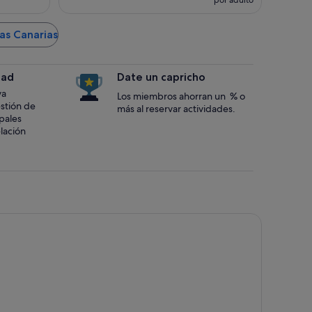
por adulto
las Canarias
dad
Date un capricho
va
Los miembros ahorran un % o
estión de
más al reservar actividades.
ipales
lación