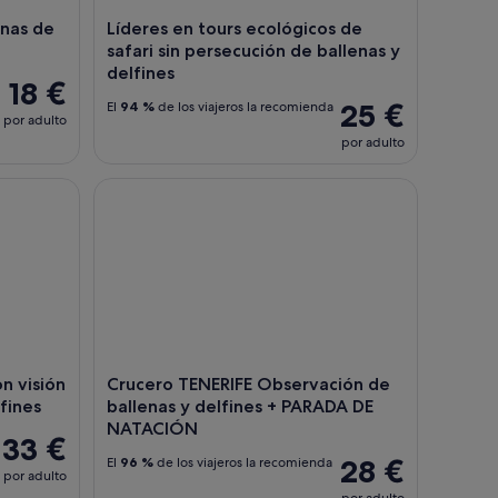
unas de
Líderes en tours ecológicos de
safari sin persecución de ballenas y
delfines
18 €
25 €
El
94 %
de los viajeros la recomienda
por adulto
por adulto
rata
isión submarina de ballenas y delfines
Crucero TENERIFE Observación de ballenas y de
 visión
Crucero TENERIFE Observación de
fines
ballenas y delfines + PARADA DE
NATACIÓN
33 €
28 €
El
96 %
de los viajeros la recomienda
por adulto