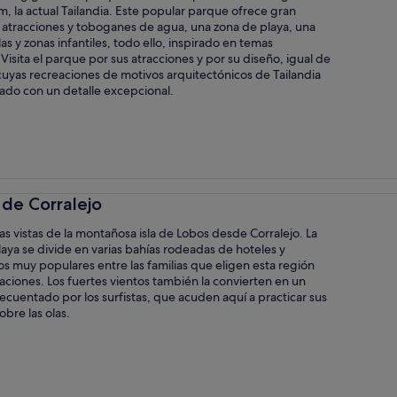
m, la actual Tailandia. Este popular parque ofrece gran
 atracciones y toboganes de agua, una zona de playa, una
las y zonas infantiles, todo ello, inspirado en temas
 Visita el parque por sus atracciones y por su diseño, igual de
cuyas recreaciones de motivos arquitectónicos de Tailandia
zado con un detalle excepcional.
 de Corralejo
las vistas de la montañosa isla de Lobos desde Corralejo. La
laya se divide en varias bahías rodeadas de hoteles y
s muy populares entre las familias que eligen esta región
aciones. Los fuertes vientos también la convierten en un
ecuentado por los surfistas, que acuden aquí a practicar sus
obre las olas.