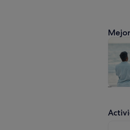
Mejor
Visitas gu
Visitas gu
excursio
un d
Activ
Recorrido 