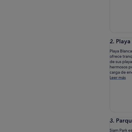
2. Playa
Playa Blanc
ofrece tranq
de sus play
hermosos pue
carga de en
Leer más
3. Parq
Siam Park es