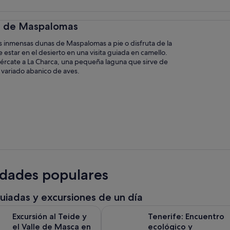
s de Maspalomas
s inmensas dunas de Maspalomas a pie o disfruta de la
 estar en el desierto en una visita guiada en camello.
ércate a La Charca, una pequeña laguna que sirve de
 variado abanico de aves.
idades populares
guiadas y excursiones de un día
Se abre en una pestaña
al Teide y el Valle de Masca en Tenerife
Tenerife: Encuentro ecológico y res
Excursión al Teide y
Tenerife: Encuentro
el Valle de Masca en
ecológico y