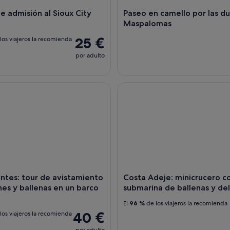
e admisión al Sioux City
Paseo en camello por las d
Maspalomas
25 €
los viajeros la recomienda
por adulto
es: tour de avistamiento de delfines y ballenas en un barco pi
Costa Adeje: minicrucero con v
ntes: tour de avistamiento
Costa Adeje: minicrucero con
nes y ballenas en un barco
submarina de ballenas y del
El
96 %
de los viajeros la recomienda
40 €
los viajeros la recomienda