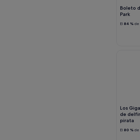
Boleto d
Park
El
84 %
de 
Los Gigant
Los Giga
de delfi
pirata
El
80 %
de 