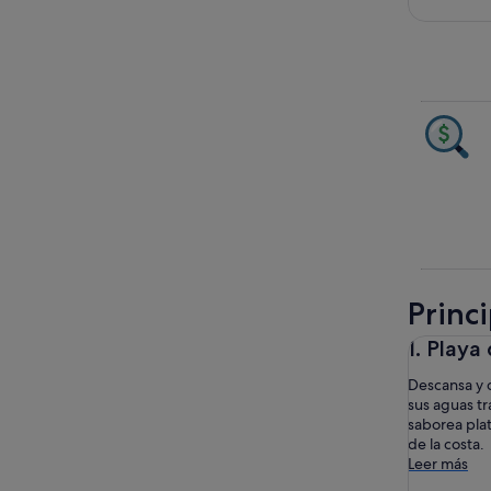
Princi
1. Play
Descansa y 
sus aguas tr
saborea pla
de la costa.
Leer más