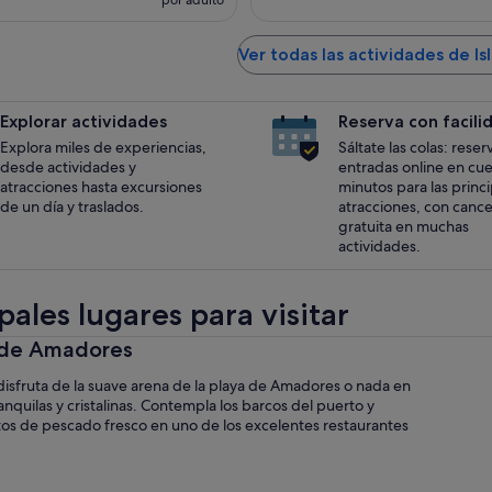
por adulto
Ver todas las actividades de Is
Explorar actividades
Reserva con facili
Explora miles de experiencias,
Sáltate las colas: reser
desde actividades y
entradas online en cu
atracciones hasta excursiones
minutos para las princ
de un día y traslados.
atracciones, con cance
gratuita en muchas
actividades.
pales lugares para visitar
a de Amadores
disfruta de la suave arena de la playa de Amadores o nada en
anquilas y cristalinas. Contempla los barcos del puerto y
tos de pescado fresco en uno de los excelentes restaurantes