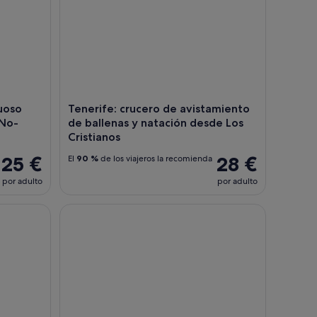
uoso
Tenerife: crucero de avistamiento
 No-
de ballenas y natación desde Los
Cristianos
25 €
28 €
El
90 %
de los viajeros la recomienda
por adulto
por adulto
as de Maspalomas
Líderes en tours ecológicos de safari sin persecuci