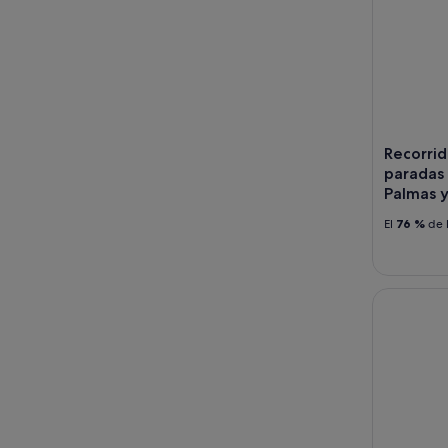
Recorrid
paradas 
Palmas y
El
76 %
de l
Boleto de 