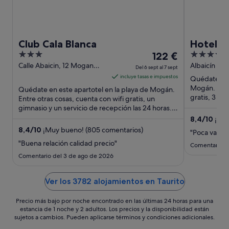
Club Cala Blanca
Hotel M
3
El
4
122 €
Club- Al
out
precio
out
Calle Abaicin, 12 Mogan
Albaicín 17,
Del 6 sept al 7 sept
Gran Canaria
of
es
of
incluye tasas e impuestos
Quédate en 
5
de
5
Mogán. Entr
Quédate en este apartotel en la playa de Mogán.
122 €
gratis, 3 pis
Entre otras cosas, cuenta con wifi gratis, un
piscina. Algo
gimnasio y un servicio de recepción las 24 horas.
por
Algo que los ...
noche
8,4
/
10
¡Muy
(753 coment
del
8,4
/
10
¡Muy bueno! (805 comentarios)
"Poca variac
6
"Buena relación calidad precio"
Comentario de
sept
Comentario del 3 de ago de 2026
al
7
Ver los 3782 alojamientos en Taurito
sept
Precio más bajo por noche encontrado en las últimas 24 horas para una
estancia de 1 noche y 2 adultos. Los precios y la disponibilidad están
sujetos a cambios. Pueden aplicarse términos y condiciones adicionales.