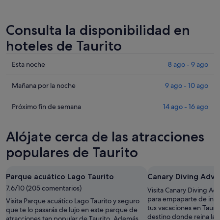
Consulta la disponibilidad en
hoteles de Taurito
Comprueba
Esta noche
8 ago - 9 ago
los
precios
Comprueba
Mañana por la noche
9 ago - 10 ago
en
los
Taurito
precios
Comprueba
Próximo fin de semana
14 ago - 16 ago
para
en
los
esta
Taurito
precios
Alójate cerca de las atracciones
noche,
para
en
8
mañana
Taurito
populares de Taurito
ago
por
para
-
la
el
Parque acuático Lago Taurito
Canary Diving Adve
9
noche,
próximo
ago
7.6/10 (205 comentarios)
9
fin
Visita Canary Diving A
ago
de
para empaparte de inte
Visita Parque acuático Lago Taurito y seguro
tus vacaciones en Tauri
-
semana,
que te lo pasarás de lujo en este parque de
destino donde reina la t
atracciones tan popular de Taurito. Además
10