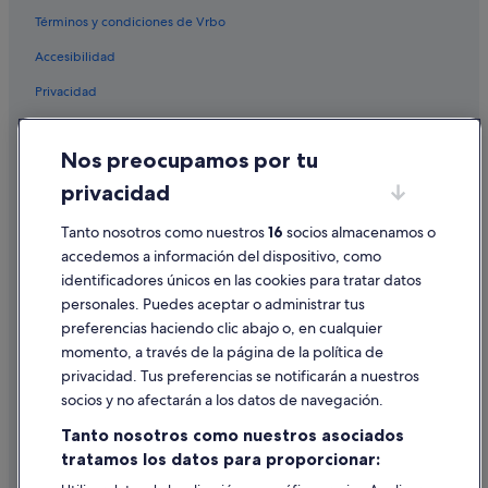
Términos y condiciones de Vrbo
Accesibilidad
Privacidad
Cookies
Nos preocupamos por tu
Condiciones de uso
privacidad
Información legal/contacto
Pautas sobre el contenido y cómo denunciar contenido
Tanto nosotros como nuestros
16
socios almacenamos o
accedemos a información del dispositivo, como
identificadores únicos en las cookies para tratar datos
Ayuda
personales. Puedes aceptar o administrar tus
Ayuda
preferencias haciendo clic abajo o, en cualquier
momento, a través de la página de la política de
Cancelar un vuelo
privacidad. Tus preferencias se notificarán a nuestros
Cancelar una reserva de hotel o de un alquiler vacacional
socios y no afectarán a los datos de navegación.
Plazos de reembolso
Tanto nosotros como nuestros asociados
tratamos los datos para proporcionar:
Utilizar un cupón de Expedia