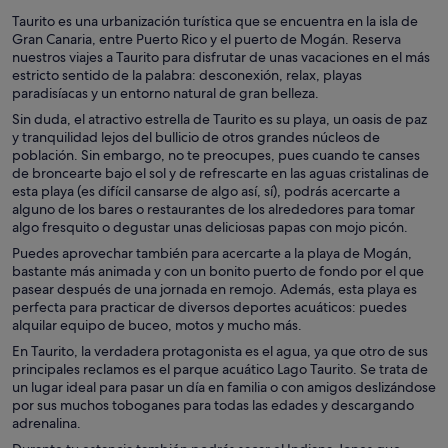
Taurito es una urbanización turística que se encuentra en la isla de
Gran Canaria, entre Puerto Rico y el puerto de Mogán. Reserva
nuestros viajes a Taurito para disfrutar de unas vacaciones en el más
estricto sentido de la palabra: desconexión, relax, playas
paradisíacas y un entorno natural de gran belleza.
Sin duda, el atractivo estrella de Taurito es su playa, un oasis de paz
y tranquilidad lejos del bullicio de otros grandes núcleos de
población. Sin embargo, no te preocupes, pues cuando te canses
de broncearte bajo el sol y de refrescarte en las aguas cristalinas de
esta playa (es difícil cansarse de algo así, sí), podrás acercarte a
alguno de los bares o restaurantes de los alrededores para tomar
algo fresquito o degustar unas deliciosas papas con mojo picón.
Puedes aprovechar también para acercarte a la playa de Mogán,
bastante más animada y con un bonito puerto de fondo por el que
pasear después de una jornada en remojo. Además, esta playa es
perfecta para practicar de diversos deportes acuáticos: puedes
alquilar equipo de buceo, motos y mucho más.
En Taurito, la verdadera protagonista es el agua, ya que otro de sus
principales reclamos es el parque acuático Lago Taurito. Se trata de
un lugar ideal para pasar un día en familia o con amigos deslizándose
por sus muchos toboganes para todas las edades y descargando
adrenalina.