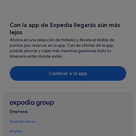
Gloria Palace Hotels en Taurito
Hoteles cerca de Parque acuático Lago Taurito
Hoteles con restaurante en Puerto de Mogán
Con la app de Expedia llegarás aún más
lejos
Hoteles en la playa en Puerto de Mogán
Ahorra en una selección de hoteles y llévate el doble de
Cabañas en Taurito
puntos por reservar en la app. Con las ofertas de la app,
Puerto de Mogán hoteles
podrás ahorrar y viajar más mientras gestionas todo tu
itinerario estés donde estés.
Altamar Hotels en Puerto de Mogán
Grupo MUR hoteles en Taurito
Cambiar a la app
Hoteles de 5 estrellas en Taurito
Villas en Taurito
Hoteles cerca de Puerto de Mogán
Pensiones en Puerto de Mogán
Empresa
Hoteles de 3 estrellas en Puerto de Mogán
Quiénes somos
Casas barco en Puerto de Mogán
Empleo
Hoteles con casino en Taurito