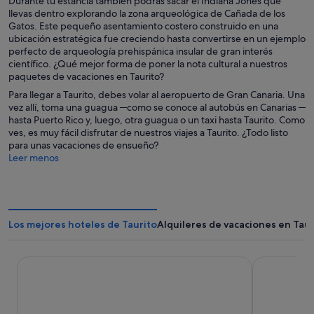
Durante tu estancia también podrás sacar el Indiana Jones que
llevas dentro explorando la zona arqueológica de Cañada de los
Gatos. Este pequeño asentamiento costero construido en una
ubicación estratégica fue creciendo hasta convertirse en un ejemplo
perfecto de arqueología prehispánica insular de gran interés
científico. ¿Qué mejor forma de poner la nota cultural a nuestros
paquetes de vacaciones en Taurito?
Para llegar a Taurito, debes volar al aeropuerto de Gran Canaria. Una
vez allí, toma una guagua ─como se conoce al autobús en Canarias ─
hasta Puerto Rico y, luego, otra guagua o un taxi hasta Taurito. Como
ves, es muy fácil disfrutar de nuestros viajes a Taurito. ¿Todo listo
para unas vacaciones de ensueño?
Leer menos
Los mejores hoteles de Taurito
Alquileres de vacaciones en Taur
Club Cala Blanca
Hotel Mogan