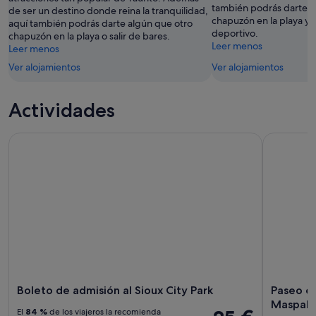
14
también podrás darte a
de ser un destino donde reina la tranquilidad,
ago
ago
chapuzón en la playa y 
aquí también podrás darte algún que otro
-
deportivo.
chapuzón en la playa o salir de bares.
16
Leer menos
Leer menos
ago
Ver alojamientos
Ver alojamientos
Actividades
Boleto de admisión al Sioux City Park
Paseo en 
Boleto de admisión al Sioux City Park
Paseo en
Maspal
El
84 %
de los viajeros la recomienda