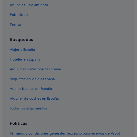
Paradise Hotels en Taurito
Anuncia tu alojamiento
Cordial Hoteles en Taurito
Publicidad
Hoteles cerca de Playa de Mogán
Prensa
Casas rurales en Taurito
Búsquedas
Viajes a España
Hoteles en España
Alquileres vacacionales España
Paquetes de viaje a España
Vuelos baratos en España
Alquiler de coches en España
Todos los alojamientos
Políticas
Términos y condiciones generales (excepto para reservas de Vrbo)