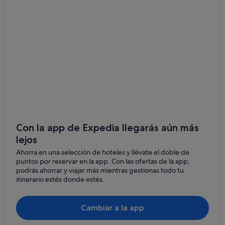
Complejos de pisos en Arguineguín
Villas en Arguineguín
Apartoteles en Arguineguín
Casas privadas de vacaciones en Arguineguín
Hoteles para bodas en Arguineguín
Hoteles con piscina en Arguineguín
B&B en Patalavaca
B&B en Arguineguín
Grupo MUR hoteles en Arguineguín
Con la app de Expedia llegarás aún más
lejos
Arguineguín hoteles
Ahorra en una selección de hoteles y llévate el doble de
Hoteles de 5 estrellas en Arguineguín
puntos por reservar en la app. Con las ofertas de la app,
Hoteles en la playa en Arguineguín
podrás ahorrar y viajar más mientras gestionas todo tu
itinerario estés donde estés.
Casas de huéspedes en Patalavaca
Hoteles con todo incluido en Gran Canaria
Cambiar a la app
Hoteles con spa en Arguineguín