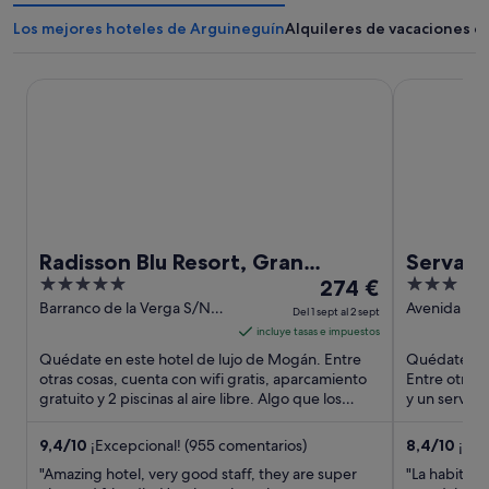
Los mejores hoteles de Arguineguín
Alquileres de vacaciones 
Radisson Blu Resort, Gran Canaria
Servatur Gr
Radisson Blu Resort, Gran
Servatu
5
El
3
Canaria
274 €
out
precio
out
Barranco de la Verga S/N
Avenida Los
Del 1 sept al 2 sept
Mogan Gran Canaria
Mogan Gran
of
es
of
incluye tasas e impuestos
5
de
5
Quédate en este hotel de lujo de Mogán. Entre
Quédate en 
274 €
otras cosas, cuenta con wifi gratis, aparcamiento
Entre otras 
gratuito y 2 piscinas al aire libre. Algo que los
por
y un servici
huéspedes destacan ...
atracciones t
noche
del
9,4
/
10
¡Excepcional! (955 comentarios)
8,4
/
10
¡Muy
1
"Amazing hotel, very good staff, they are super
"La habitaci