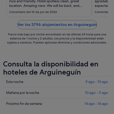
sept
nice and friendly. Hotel spotless clean, great
agradable la
location. Amazing view. We will be back, and
al
espectacular
breakfast with really a lot of choice's."
el precio,"
2
Comentario del 10 de jun de 2026
Comentario d
sept
Ver los 3796 alojamientos en Arguineguín
Precio más bajo por noche encontrado en las últimas 24 horas para una
estancia de 1 noche y 2 adultos. Los precios y la disponibilidad están
sujetos a cambios. Pueden aplicarse términos y condiciones adicionales.
Consulta la disponibilidad en
hoteles de Arguineguín
Comprueba
Esta noche
9 ago - 10 ago
los
precios
Comprueba
Mañana por la noche
10 ago - 11 ago
en
los
Arguineguín
precios
Comprueba
Próximo fin de semana
14 ago - 16 ago
para
en
los
esta