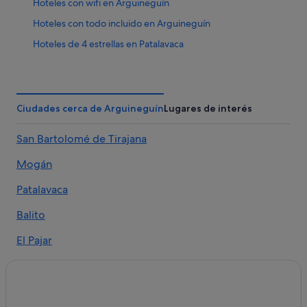
Hoteles con wifi en Arguineguín
Hoteles con todo incluido en Arguineguín
Hoteles de 4 estrellas en Patalavaca
Condominios en Patalavaca
Hoteles con restaurante en Arguineguín
Lopesan Hotels & Resorts en Arguineguín
Ciudades cerca de Arguineguín
Lugares de interés
Seaside Hotels en Patalavaca
San Bartolomé de Tirajana
Pensiones en Arguineguín
Mogán
Hoteles con bar en Patalavaca
Altamar Hotels en Arguineguín
Patalavaca
Hoteles para familias en Arguineguín
Balito
Hoteles románticos en Arguineguín
El Pajar
Hoteles de 4 estrellas en Arguineguín
Hoteles de lujo en Arguineguín
Hoteles con bar en Arguineguín