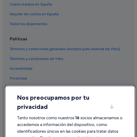
Vuelos baratos en España
Alquiler de coches en España
Todos los alojamientos
Políticas
Términos y condiciones generales (excepto para reservas de Vrbo)
Términos y condiciones de Vrbo
Accesibilidad
Privacidad
Cookies
Nos preocupamos por tu
Condiciones de uso
privacidad
Información legal/contacto
Pautas sobre el contenido y cómo denunciar contenido
Tanto nosotros como nuestros
16
socios almacenamos o
accedemos a información del dispositivo, como
identificadores únicos en las cookies para tratar datos
Ayuda