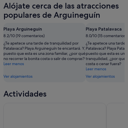
Arguineguín
precios
Alójate cerca de las atracciones
noche,
para
en
9
mañana
Arguineguín
populares de Arguineguín
ago
por
para
-
la
el
Playa Arguineguín
Playa Patalavaca
10
noche,
próximo
ago
8.2/10 (19 comentarios)
10
8.0/10 (15 comentarios)
fin
ago
de
¿Te apetece una tarde de tranquilidad por
¿Te apetece una tarde d
-
semana,
Patalavaca? Playa Arguineguín te encantará. Y,
Patalavaca? Playa Patala
puesto que esta es una zona familiar, ¿por qué
puesto que esta es una 
11
14
no recorrer la bonita costa o salir de compras?
tranquilidad, ¿por qué n
ago
ago
Leer menos
costa o cenar fuera?
-
Leer menos
16
Ver alojamientos
Ver alojamientos
ago
Actividades
Boleto de admisión al Sioux City Park
Paseo en 