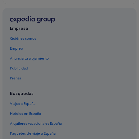
Apartamentos en Arguineguín
Cabañas en Arguineguín
Hoteles en la playa en Patalavaca
Empresa
Hoteles de 5 estrellas en Patalavaca
Quiénes somos
Riversun Touristic hoteles en Patalavaca
Empleo
Hoteles con restaurante en Patalavaca
Gloria Palace Hotels en Arguineguín
Anuncia tu alojamiento
Hoteles con gimnasio en Arguineguín
Publicidad
Albergues en Arguineguín
Prensa
Búsquedas
Viajes a España
Hoteles en España
Alquileres vacacionales España
Paquetes de viaje a España